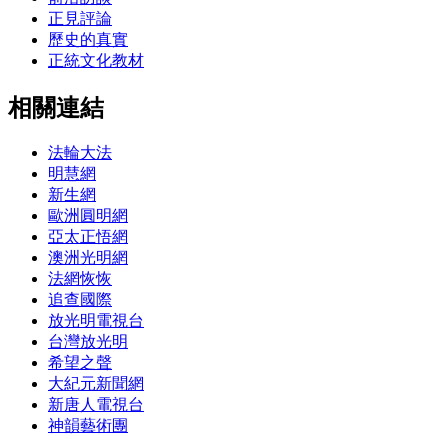
正見評論
歷史的真實
正統文化教材
相關連結
法輪大法
明慧網
新生網
歐洲圓明網
亞太正悟網
澳洲光明網
法網恢恢
追查國際
放光明電視台
台灣放光明
希望之聲
大紀元新聞網
新唐人電視台
神韻藝術團