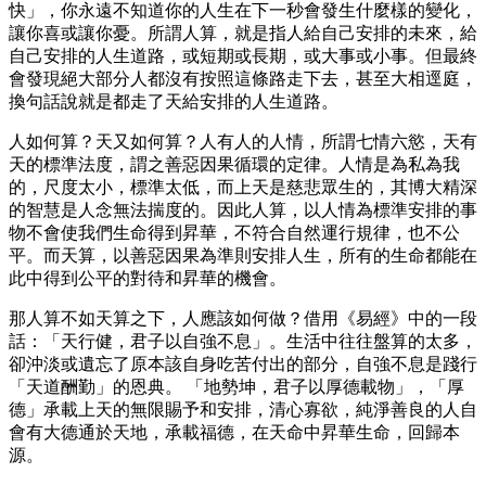
快」，你永遠不知道你的人生在下一秒會發生什麼樣的變化，
讓你喜或讓你憂。所謂人算，就是指人給自己安排的未來，給
自己安排的人生道路，或短期或長期，或大事或小事。但最終
會發現絕大部分人都沒有按照這條路走下去，甚至大相逕庭，
換句話說就是都走了天給安排的人生道路。
人如何算？天又如何算？人有人的人情，所謂七情六慾，天有
天的標準法度，謂之善惡因果循環的定律。人情是為私為我
的，尺度太小，標準太低，而上天是慈悲眾生的，其博大精深
的智慧是人念無法揣度的。因此人算，以人情為標準安排的事
物不會使我們生命得到昇華，不符合自然運行規律，也不公
平。而天算，以善惡因果為準則安排人生，所有的生命都能在
此中得到公平的對待和昇華的機會。
那人算不如天算之下，人應該如何做？借用《易經》中的一段
話：「天行健，君子以自強不息」。生活中往往盤算的太多，
卻沖淡或遺忘了原本該自身吃苦付出的部分，自強不息是踐行
「天道酬勤」的恩典。 「地勢坤，君子以厚德載物」，「厚
德」承載上天的無限賜予和安排，清心寡欲，純淨善良的人自
會有大德通於天地，承載福德，在天命中昇華生命，回歸本
源。