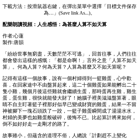
下載方法：按滑鼠器右鍵，在彈出菜單中選擇「目標文件保存
為…」(Save link As...)。
配樂朗讀視頻：人生感悟：為甚麼人算不如天算
作者:心蓮
製作:唐韻
「紛紛世事無窮盡，天數茫茫不可逃」，回首往事，人們往往
都會發出這樣的感慨：「都是命啊！」言外之意「人算不如天
算」。何為人算？何為天算？人算為甚麼又不如天算呢？
記得有這樣一個故事，說有一個村婦得到一籃雞蛋，心中歡
喜，在回家途中不由盤算起來，這二十個雞蛋如果能孵出二十
隻小雞，幾個月後這些雞就會繼續生蛋，那時蛋再生雞，雞生
蛋，蛋生雞，很快就能發大財了！她腦子裡美滋滋盤算著，眼
睛不自主盯著籃子裡那好似早已變成財寶的雞蛋，結果一不留
神被腳下一塊石頭跌了一跤，一籃子雞蛋瞬間成了湯湯水水，
村婦的美夢也如雞蛋般破碎，後悔不已。比起算計將來如何，
倒不如好好走一走剛才的路了。
故事雖小，但蘊含的道理不俗，人總說「計劃趕不上變化