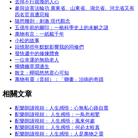
去掉不行就換的人心
參與迫害法輪功 廣東省、山東省、湖北省、河北省又有
四名官員遭惡報
隨想幾則：刺激 現代觀念
五億年前的腳印：一樁科學史上的未解之謎
萬物有言：一紙載千年
小松的故事
回憶那些年默默影響我的同修們
發快遞中的修煉體會
一位幸運的無助老人
獨憐幽草澗邊生
散文：蟬唱悠悠君心可知
萬物有靈（音頻）：「獅畫」治病的奇蹟
相關文章
配樂朗讀視頻：人生感悟：心無私心路自寬
配樂朗讀視頻： 人生感悟：一鳥忽相驚
配樂朗讀視頻： 人生感悟：風來何處
配樂朗讀視頻： 人生感悟：何必太較真
配樂朗讀視頻：人生感悟：人是萬物之靈