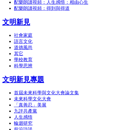
配樂朗讀視頻：人生感悟：相由心生
配樂朗讀視頻：得到與得道
文明新見
社會家庭
語言文化
道德風尚
其它
學校教育
科學思辨
文明新見專題
首屆未來科學與文化大會論文集
未來科學文化大會
「真善忍」美展
九評共產黨
人生感悟
輪迴研究
前沿訪談