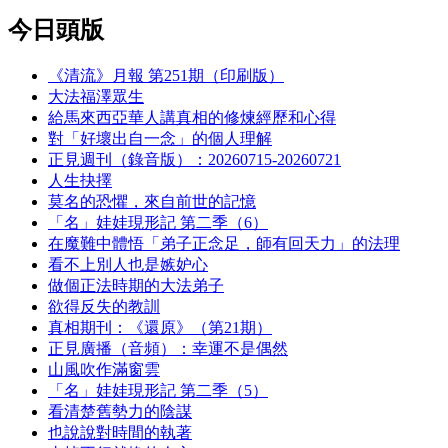
今日頭版
《清流》月報 第251期（印刷版）
大法福澤眾生
給馬來西亞華人講真相的修煉經歷和心得
對「好壞出自一念」的個人理解
正見週刊（錄音版）：20260715-20260721
人生抉擇
莫名的恐懼，來自前世的記憶
「名」娃娃現形記 第二季（6）
在魔難中體悟「弟子正念足，師有回天力」的法理
看不上別人也是嫉妒心
做個正法時期的大法弟子
欲得反失的教訓
真相期刊：《還原》（第21期）
正見廣播（音頻）：幸運不是偶然
山風吹作滿窗雲
「名」娃娃現形記 第二季（5）
看清楚舊勢力的陰謀
也說說對時間的執著