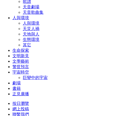
歌譜
天音劇場
天音歌曲集
人與環境
人與環境
天災人禍
天地與人
生態環境
其它
生命探索
文明新見
文學藝術
警世預言
宇宙時空
巨變中的宇宙
劇場
書籍
正見廣播
按日瀏覽
網上投稿
聯繫我們