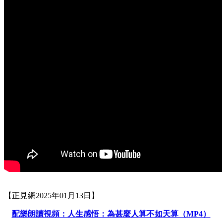
【正見網2025年01月13日】
配樂朗讀視頻：人生感悟：為甚麼人算不如天算（MP4）