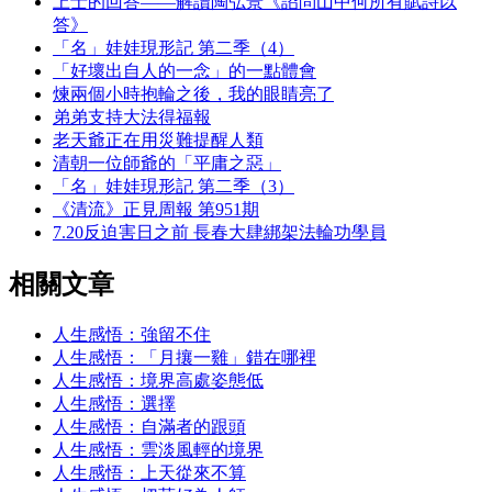
上士的回答——解讀陶弘景《詔問山中何所有賦詩以
答》
「名」娃娃現形記 第二季（4）
「好壞出自人的一念」的一點體會
煉兩個小時抱輪之後，我的眼睛亮了
弟弟支持大法得福報
老天爺正在用災難提醒人類
清朝一位師爺的「平庸之惡」
「名」娃娃現形記 第二季（3）
《清流》正見周報 第951期
7.20反迫害日之前 長春大肆綁架法輪功學員
相關文章
人生感悟：強留不住
人生感悟：「月攘一雞」錯在哪裡
人生感悟：境界高處姿態低
人生感悟：選擇
人生感悟：自滿者的跟頭
人生感悟：雲淡風輕的境界
人生感悟：上天從來不算