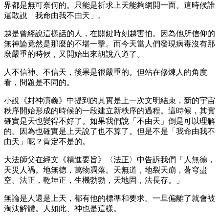
界都是無可奈何的。只能是祈求上天能夠網開一面。這時候誰
還敢說「我命由我不由天」。
越是曾經說這樣話的人，在關鍵時刻越害怕。因為他所信仰的
無神論竟然是那麼的不堪一擊。而今天當人們發現病毒沒有那
麼嚴重的時候，又開始出來胡說八道了。
人不信神、不信天，後果是很嚴重的。但站在修煉人的角度
看，問題是不同的。
小說《封神演義》中提到的其實是上一次文明結束，新的宇宙
秩序開始形成的時候的一段建立新秩序的過程。這時候，其實
確實是天也變得不好了。如果我們說「不由天」倒是可以理解
的。因為也確實是上天說了也不算了。但是不是「我命由我不
由天」呢？肯定不是的。
大法師父在經文《精進要旨》〈法正〉中告訴我們「人無德，
天災人禍。地無德，萬物凋落。天無道，地裂天崩，蒼穹盡
空。法正，乾坤正，生機勃勃，天地固，法長存。」
無論是人還是上天，都有他的標準和要求。一旦偏離了就會被
淘汰解體。人如此、神也是這樣。