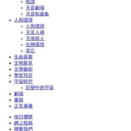
歌譜
天音劇場
天音歌曲集
人與環境
人與環境
天災人禍
天地與人
生態環境
其它
生命探索
文明新見
文學藝術
警世預言
宇宙時空
巨變中的宇宙
劇場
書籍
正見廣播
按日瀏覽
網上投稿
聯繫我們