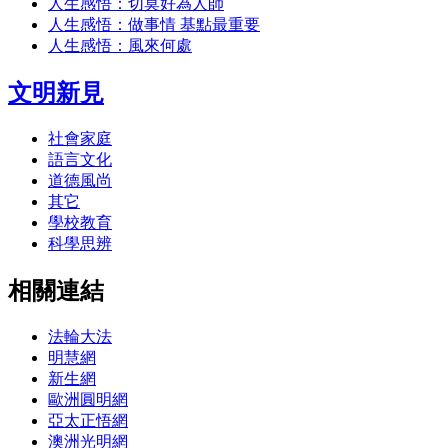
人生感悟：切莫好為人師
人生感悟：做事情 基點最重要
人生感悟：風來何處
文明新見
社會家庭
語言文化
道德風尚
其它
學校教育
科學思辨
相關連結
法輪大法
明慧網
新生網
歐洲圓明網
亞太正悟網
澳洲光明網