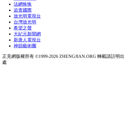
法網恢恢
追查國際
放光明電視台
台灣放光明
希望之聲
大紀元新聞網
新唐人電視台
神韻藝術團
正見網版權所有 ©1999-2026 ZHENGJIAN.ORG 轉載請註明出
處