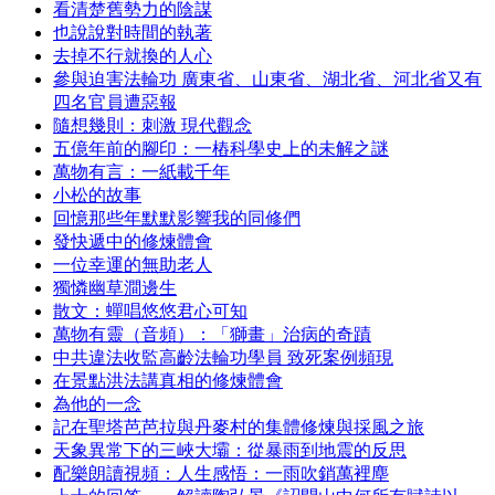
看清楚舊勢力的陰謀
也說說對時間的執著
去掉不行就換的人心
參與迫害法輪功 廣東省、山東省、湖北省、河北省又有
四名官員遭惡報
隨想幾則：刺激 現代觀念
五億年前的腳印：一樁科學史上的未解之謎
萬物有言：一紙載千年
小松的故事
回憶那些年默默影響我的同修們
發快遞中的修煉體會
一位幸運的無助老人
獨憐幽草澗邊生
散文：蟬唱悠悠君心可知
萬物有靈（音頻）：「獅畫」治病的奇蹟
中共違法收監高齡法輪功學員 致死案例頻現
在景點洪法講真相的修煉體會
為他的一念
記在聖塔芭芭拉與丹麥村的集體修煉與採風之旅
天象異常下的三峽大壩：從暴雨到地震的反思
配樂朗讀視頻：人生感悟：一雨吹銷萬裡塵