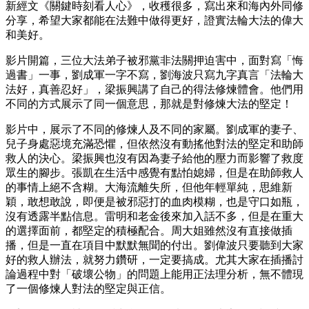
新經文《關鍵時刻看人心》，收穫很多，寫出來和海內外同修
分享，希望大家都能在法難中做得更好，證實法輪大法的偉大
和美好。
影片開篇，三位大法弟子被邪黨非法關押迫害中，面對寫「悔
過書」一事，劉成軍一字不寫，劉海波只寫九字真言「法輪大
法好，真善忍好」，梁振興講了自己的得法修煉體會。他們用
不同的方式展示了同一個意思，那就是對修煉大法的堅定！
影片中，展示了不同的修煉人及不同的家屬。劉成軍的妻子、
兒子身處惡境充滿恐懼，但依然沒有動搖他對法的堅定和助師
救人的決心。梁振興也沒有因為妻子給他的壓力而影響了救度
眾生的腳步。張凱在生活中感覺有點怕媳婦，但是在助師救人
的事情上絕不含糊。大海流離失所，但他年輕單純，思維新
穎，敢想敢說，即便是被邪惡打的血肉模糊，也是守口如瓶，
沒有透露半點信息。雷明和老金後來加入話不多，但是在重大
的選擇面前，都堅定的積極配合。周大姐雖然沒有直接做插
播，但是一直在項目中默默無聞的付出。劉偉波只要聽到大家
好的救人辦法，就努力鑽研，一定要搞成。尤其大家在插播討
論過程中對「破壞公物」的問題上能用正法理分析，無不體現
了一個修煉人對法的堅定與正信。