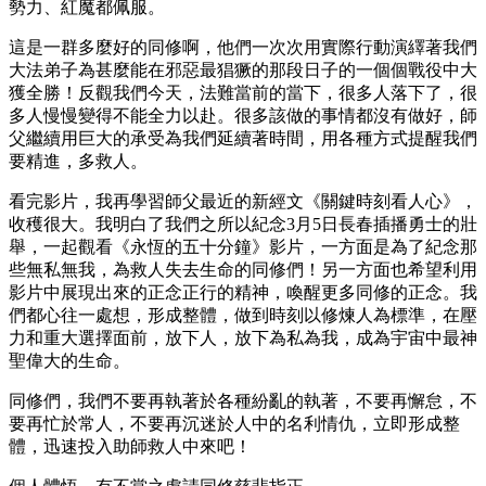
勢力、紅魔都佩服。
這是一群多麼好的同修啊，他們一次次用實際行動演繹著我們
大法弟子為甚麼能在邪惡最猖獗的那段日子的一個個戰役中大
獲全勝！反觀我們今天，法難當前的當下，很多人落下了，很
多人慢慢變得不能全力以赴。很多該做的事情都沒有做好，師
父繼續用巨大的承受為我們延續著時間，用各種方式提醒我們
要精進，多救人。
看完影片，我再學習師父最近的新經文《關鍵時刻看人心》，
收穫很大。我明白了我們之所以紀念3月5日長春插播勇士的壯
舉，一起觀看《永恆的五十分鐘》影片，一方面是為了紀念那
些無私無我，為救人失去生命的同修們！另一方面也希望利用
影片中展現出來的正念正行的精神，喚醒更多同修的正念。我
們都心往一處想，形成整體，做到時刻以修煉人為標準，在壓
力和重大選擇面前，放下人，放下為私為我，成為宇宙中最神
聖偉大的生命。
同修們，我們不要再執著於各種紛亂的執著，不要再懈怠，不
要再忙於常人，不要再沉迷於人中的名利情仇，立即形成整
體，迅速投入助師救人中來吧！