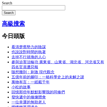
Search
Search
高級搜索
今日頭版
看清楚舊勢力的陰謀
也說說對時間的執著
去掉不行就換的人心
參與迫害法輪功 廣東省、山東省、湖北省、河北省又有
四名官員遭惡報
隨想幾則：刺激 現代觀念
五億年前的腳印：一樁科學史上的未解之謎
萬物有言：一紙載千年
小松的故事
回憶那些年默默影響我的同修們
發快遞中的修煉體會
一位幸運的無助老人