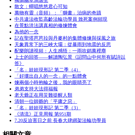
獨憐幽草澗邊生
散文：蟬唱悠悠君心可知
萬物有靈（音頻）：「獅畫」治病的奇蹟
中共違法收監高齡法輪功學員 致死案例頻現
在景點洪法講真相的修煉體會
為他的一念
記在聖塔芭芭拉與丹麥村的集體修煉與採風之旅
天象異常下的三峽大壩：從暴雨到地震的反思
配樂朗讀視頻：人生感悟：一雨吹銷萬裡塵
上士的回答——解讀陶弘景《詔問山中何所有賦詩以
答》
「名」娃娃現形記 第二季（4）
「好壞出自人的一念」的一點體會
煉兩個小時抱輪之後，我的眼睛亮了
弟弟支持大法得福報
老天爺正在用災難提醒人類
清朝一位師爺的「平庸之惡」
「名」娃娃現形記 第二季（3）
《清流》正見周報 第951期
7.20反迫害日之前 長春大肆綁架法輪功學員
相關文章