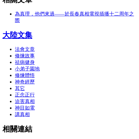
為真理，他們來過――於長春真相電視插播十二周年之
際
大陸文集
法會文章
修煉故事
祛病健身
小弟子園地
修煉體悟
神奇經歷
其它
正念正行
迫害真相
神目如電
講真相
相關連結