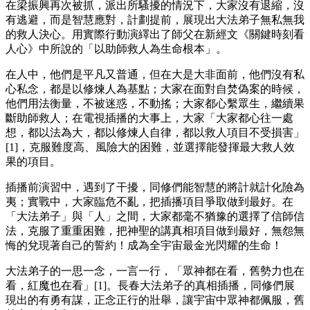
在梁振興再次被抓，派出所騷擾的情況下，大家沒有退縮，沒
有逃避，而是智慧應對，計劃提前，展現出大法弟子無私無我
的救人決心。用實際行動演繹出了師父在新經文《關鍵時刻看
人心》中所說的「以助師救人為生命根本」。
在人中，他們是平凡又普通，但在大是大非面前，他們沒有私
心私念，都是以修煉人為基點；大家在面對自焚偽案的時候，
他們用法衡量，不被迷惑，不動搖；大家都心繫眾生，繼續果
斷助師救人；在電視插播的大事上，大家「大家都心往一處
想，都以法為大，都以修煉人自律，都以救人項目不受損害」
[1]，克服難度高、風險大的困難，並選擇能發揮最大救人效
果的項目。
插播前演習中，遇到了干擾，同修們能智慧的將計就計化險為
夷；實戰中，大家臨危不亂，把插播項目爭取做到最好。在
「大法弟子」與「人」之間，大家都毫不猶豫的選擇了信師信
法，克服了重重困難，把神聖的講真相項目做到最好，無怨無
悔的兌現著自己的誓約！成為全宇宙最金光閃耀的生命！
大法弟子的一思一念，一言一行，「眾神都在看，舊勢力也在
看，紅魔也在看」[1]。長春大法弟子的真相插播，同修們展
現出的有勇有謀，正念正行的壯舉，讓宇宙中眾神都佩服，舊