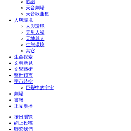
歌譜
天音劇場
天音歌曲集
人與環境
人與環境
天災人禍
天地與人
生態環境
其它
生命探索
文明新見
文學藝術
警世預言
宇宙時空
巨變中的宇宙
劇場
書籍
正見廣播
按日瀏覽
網上投稿
聯繫我們