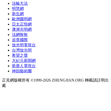
法輪大法
明慧網
新生網
歐洲圓明網
亞太正悟網
澳洲光明網
法網恢恢
追查國際
放光明電視台
台灣放光明
希望之聲
大紀元新聞網
新唐人電視台
神韻藝術團
正見網版權所有 ©1999-2026 ZHENGJIAN.ORG 轉載請註明出
處