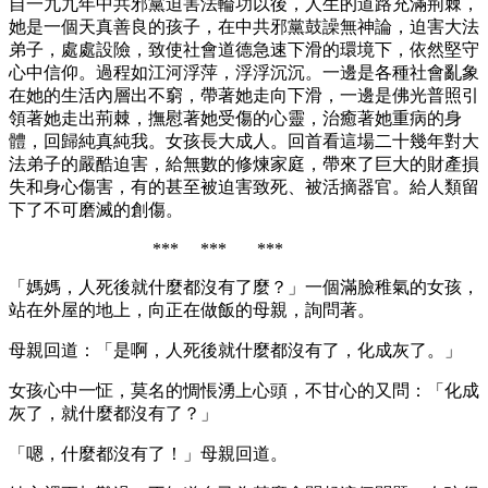
自一九九年中共邪黨迫害法輪功以後，人生的道路充滿荊棘，
她是一個天真善良的孩子，在中共邪黨鼓譟無神論，迫害大法
弟子，處處設險，致使社會道德急速下滑的環境下，依然堅守
心中信仰。過程如江河浮萍，浮浮沉沉。一邊是各種社會亂象
在她的生活內層出不窮，帶著她走向下滑，一邊是佛光普照引
領著她走出荊棘，撫慰著她受傷的心靈，治癒著她重病的身
體，回歸純真純我。女孩長大成人。回首看這場二十幾年對大
法弟子的嚴酷迫害，給無數的修煉家庭，帶來了巨大的財產損
失和身心傷害，有的甚至被迫害致死、被活摘器官。給人類留
下了不可磨滅的創傷。
*** *** ***
「媽媽，人死後就什麼都沒有了麼？」一個滿臉稚氣的女孩，
站在外屋的地上，向正在做飯的母親，詢問著。
母親回道：「是啊，人死後就什麼都沒有了，化成灰了。」
女孩心中一怔，莫名的惆悵湧上心頭，不甘心的又問：「化成
灰了，就什麼都沒有了？」
「嗯，什麼都沒有了！」母親回道。