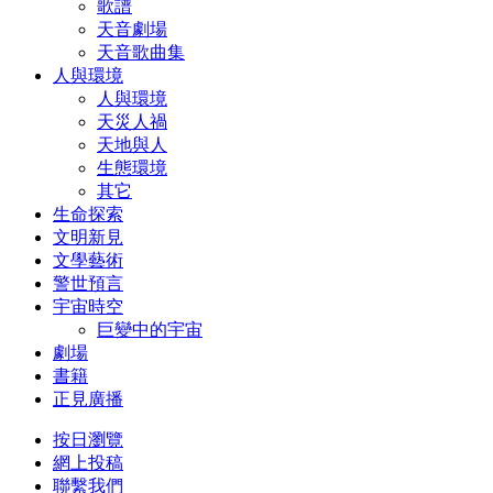
歌譜
天音劇場
天音歌曲集
人與環境
人與環境
天災人禍
天地與人
生態環境
其它
生命探索
文明新見
文學藝術
警世預言
宇宙時空
巨變中的宇宙
劇場
書籍
正見廣播
按日瀏覽
網上投稿
聯繫我們