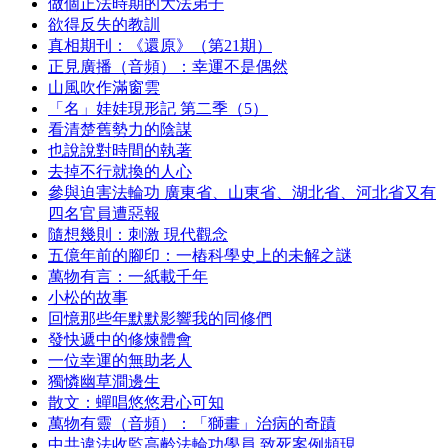
做個正法時期的大法弟子
欲得反失的教訓
真相期刊：《還原》（第21期）
正見廣播（音頻）：幸運不是偶然
山風吹作滿窗雲
「名」娃娃現形記 第二季（5）
看清楚舊勢力的陰謀
也說說對時間的執著
去掉不行就換的人心
參與迫害法輪功 廣東省、山東省、湖北省、河北省又有
四名官員遭惡報
隨想幾則：刺激 現代觀念
五億年前的腳印：一樁科學史上的未解之謎
萬物有言：一紙載千年
小松的故事
回憶那些年默默影響我的同修們
發快遞中的修煉體會
一位幸運的無助老人
獨憐幽草澗邊生
散文：蟬唱悠悠君心可知
萬物有靈（音頻）：「獅畫」治病的奇蹟
中共違法收監高齡法輪功學員 致死案例頻現