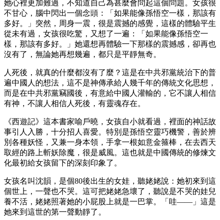
她心裡更加難過，不知道自己為甚麼會問起這個問題。女孩很
不甘心，腦中閃出一個念頭：「如果能像孫悟空一樣，那該有
多好。」突然，周身一震，很是震撼的感覺，這樣的體驗平生
從未有過，女孩很吃驚，又想了一遍：「如果能像孫悟空一
樣，那該有多好。」她還想再體驗一下那樣的震撼感，卻再也
沒有了，無論她再想幾遍，都只是平靜無奇。
人死後，就真的什麼都沒有了麼？這是在中共邪黨統治下的普
遍中國人的想法，這不是神傳承給人幾千年的傳統文化思想，
而是在中共邪黨竊國後，有意給中國人灌輸的，它不讓人相信
有神，不讓人相信人死後，有靈魂存在。
《西遊記》這本書家喻戶曉，女孩自小就看過，裡面的神話故
事引人入勝，十分招人喜愛。特別是孫悟空靈巧機警，善於辨
別各種妖怪，又兼一身本領，手拿一根如意金箍棒，在去西天
取經的路上斬妖除魔，很是威風。這也就是中國傳統的修煉文
化最初給女孩留下的深刻印象了。
女孩名叫沈韻，是個80後出生的女娃，聽姥姥說：她初來到這
個世上，一聲也不哭。這可把姥姥急壞了，聽說是不哭的娃兒
養不活，姥姥照著她的小屁股上就是一巴掌。「哇——」這是
她來到這世的第一聲動靜了。