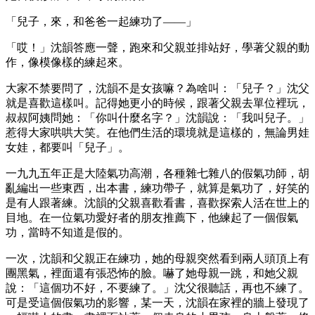
「兒子，來，和爸爸一起練功了——」
「哎！」沈韻答應一聲，跑來和父親並排站好，學著父親的動
作，像模像樣的練起來。
大家不禁要問了，沈韻不是女孩嘛？為啥叫：「兒子？」沈父
就是喜歡這樣叫。記得她更小的時候，跟著父親去單位裡玩，
叔叔阿姨問她：「你叫什麼名字？」沈韻說：「我叫兒子。」
惹得大家哄哄大笑。在他們生活的環境就是這樣的，無論男娃
女娃，都要叫「兒子」。
一九九五年正是大陸氣功高潮，各種雜七雜八的假氣功師，胡
亂編出一些東西，出本書，練功帶子，就算是氣功了，好笑的
是有人跟著練。沈韻的父親喜歡看書，喜歡探索人活在世上的
目地。在一位氣功愛好者的朋友推薦下，他練起了一個假氣
功，當時不知道是假的。
一次，沈韻和父親正在練功，她的母親突然看到兩人頭頂上有
團黑氣，裡面還有張恐怖的臉。嚇了她母親一跳，和她父親
說：「這個功不好，不要練了。」沈父很聽話，再也不練了。
可是受這個假氣功的影響，某一天，沈韻在家裡的牆上發現了