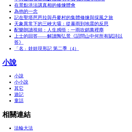
在景點洪法講真相的修煉體會
為他的一念
記在聖塔芭芭拉與丹麥村的集體修煉與採風之旅
天象異常下的三峽大壩：從暴雨到地震的反思
配樂朗讀視頻：人生感悟：一雨吹銷萬裡塵
上士的回答——解讀陶弘景《詔問山中何所有賦詩以
答》
「名」娃娃現形記 第二季（4）
小說
小說
小小說
其它
遊記
童話
相關連結
法輪大法