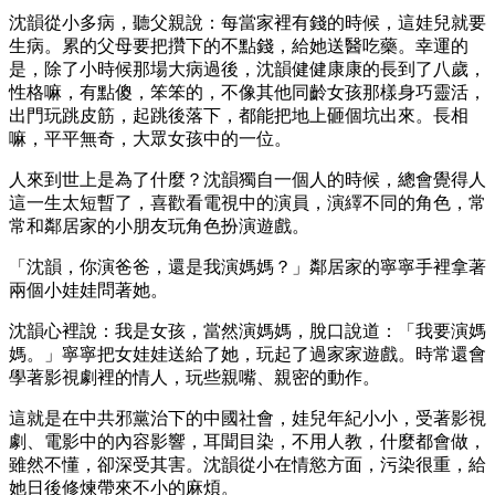
沈韻從小多病，聽父親說：每當家裡有錢的時候，這娃兒就要
生病。累的父母要把攢下的不點錢，給她送醫吃藥。幸運的
是，除了小時候那場大病過後，沈韻健健康康的長到了八歲，
性格嘛，有點傻，笨笨的，不像其他同齡女孩那樣身巧靈活，
出門玩跳皮筋，起跳後落下，都能把地上砸個坑出來。長相
嘛，平平無奇，大眾女孩中的一位。
人來到世上是為了什麼？沈韻獨自一個人的時候，總會覺得人
這一生太短暫了，喜歡看電視中的演員，演繹不同的角色，常
常和鄰居家的小朋友玩角色扮演遊戲。
「沈韻，你演爸爸，還是我演媽媽？」鄰居家的寧寧手裡拿著
兩個小娃娃問著她。
沈韻心裡說：我是女孩，當然演媽媽，脫口說道：「我要演媽
媽。」寧寧把女娃娃送給了她，玩起了過家家遊戲。時常還會
學著影視劇裡的情人，玩些親嘴、親密的動作。
這就是在中共邪黨治下的中國社會，娃兒年紀小小，受著影視
劇、電影中的內容影響，耳聞目染，不用人教，什麼都會做，
雖然不懂，卻深受其害。沈韻從小在情慾方面，污染很重，給
她日後修煉帶來不小的麻煩。