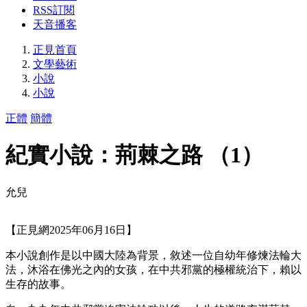
RSS訂閱
天音播客
正見首頁
文學藝術
小說
小說
正體
簡體
紀實小說：荊棘之路 （1）
允兒
【正見網2025年06月16日】
本小說創作是以中國大陸為背景，敘述一位自幼年修煉法輪大
法，沐浴在佛光之內的女孩，在中共邪黨的極權統治下，賴以
生存的故事。