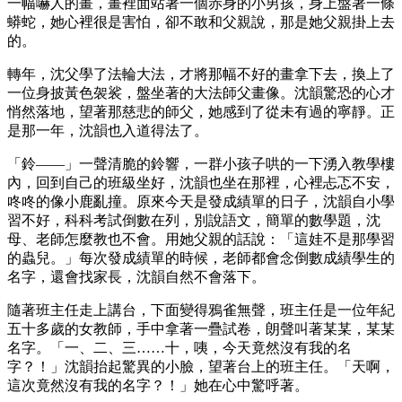
一幅嚇人的畫，畫裡面站著一個赤身的小男孩，身上盤著一條
蟒蛇，她心裡很是害怕，卻不敢和父親說，那是她父親掛上去
的。
轉年，沈父學了法輪大法，才將那幅不好的畫拿下去，換上了
一位身披黃色袈裟，盤坐著的大法師父畫像。沈韻驚恐的心才
悄然落地，望著那慈悲的師父，她感到了從未有過的寧靜。正
是那一年，沈韻也入道得法了。
「鈴——」一聲清脆的鈴響，一群小孩子哄的一下湧入教學樓
內，回到自己的班級坐好，沈韻也坐在那裡，心裡忐忑不安，
咚咚的像小鹿亂撞。原來今天是發成績單的日子，沈韻自小學
習不好，科科考試倒數在列，別說語文，簡單的數學題，沈
母、老師怎麼教也不會。用她父親的話說：「這娃不是那學習
的蟲兒。」每次發成績單的時候，老師都會念倒數成績學生的
名字，還會找家長，沈韻自然不會落下。
隨著班主任走上講台，下面變得鴉雀無聲，班主任是一位年紀
五十多歲的女教師，手中拿著一疊試卷，朗聲叫著某某，某某
名字。「一、二、三……十，咦，今天竟然沒有我的名
字？！」沈韻抬起驚異的小臉，望著台上的班主任。「天啊，
這次竟然沒有我的名字？！」她在心中驚呼著。