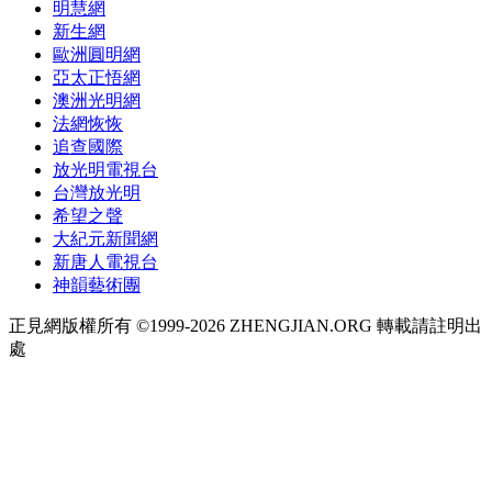
明慧網
新生網
歐洲圓明網
亞太正悟網
澳洲光明網
法網恢恢
追查國際
放光明電視台
台灣放光明
希望之聲
大紀元新聞網
新唐人電視台
神韻藝術團
正見網版權所有 ©1999-2026 ZHENGJIAN.ORG 轉載請註明出
處