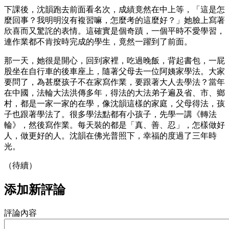
下課後，沈韻跑去前面看名次，成績竟然在中上等，「這是怎
麼回事？我明明沒有複習嘛，怎麼考的這麼好？」她臉上寫著
欣喜而又驚詫的表情。這確實是個奇蹟，一個平時不愛學習，
連作業都不肯按時完成的學生，竟然一躍到了前面。
那一天，她很是開心，回到家裡，吃過晚飯，背起書包，一屁
股坐在自行車的後車座上，隨著父母去一位阿姨家學法。大家
要問了，為甚麼孩子不在家寫作業，要跟著大人去學法？當年
在中國，法輪大法洪傳多年，得法的大法弟子遍及省、市、鄉
村，都是一家一家的在學，像沈韻這樣的家庭，父母得法，孩
子也跟著學法了。很多學法點都有小孩子，先學一講《轉法
輪》，然後寫作業。每天裝的都是「真、善、忍」，怎樣做好
人，做更好的人。沈韻在佛光普照下，幸福的度過了三年時
光。
（待續）
添加新評論
評論內容