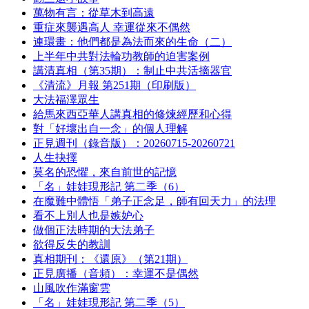
萬物有言：從草木到高遠
重症來襲遇高人 幸運從來不偶然
連環畫：他們都是為法而來的生命（二）
上半年中共對法輪功教師的迫害案例
講清真相（第35期）：制止中共活摘器官
《清流》月報 第251期（印刷版）
大法福澤眾生
給馬來西亞華人講真相的修煉經歷和心得
對「好壞出自一念」的個人理解
正見週刊（錄音版）：20260715-20260721
人生抉擇
莫名的恐懼，來自前世的記憶
「名」娃娃現形記 第二季（6）
在魔難中體悟「弟子正念足，師有回天力」的法理
看不上別人也是嫉妒心
做個正法時期的大法弟子
欲得反失的教訓
真相期刊：《還原》（第21期）
正見廣播（音頻）：幸運不是偶然
山風吹作滿窗雲
「名」娃娃現形記 第二季（5）