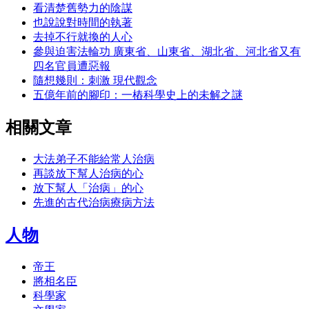
看清楚舊勢力的陰謀
也說說對時間的執著
去掉不行就換的人心
參與迫害法輪功 廣東省、山東省、湖北省、河北省又有
四名官員遭惡報
隨想幾則：刺激 現代觀念
五億年前的腳印：一樁科學史上的未解之謎
相關文章
大法弟子不能給常人治病
再談放下幫人治病的心
放下幫人「治病」的心
先進的古代治病療病方法
人物
帝王
將相名臣
科學家