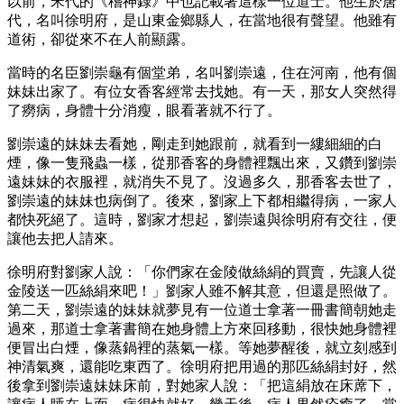
以前，宋代的《稽神錄》中也記載著這樣一位道士。他生於唐
代，名叫徐明府，是山東金鄉縣人，在當地很有聲望。他雖有
道術，卻從來不在人前顯露。
當時的名臣劉崇龜有個堂弟，名叫劉崇遠，住在河南，他有個
妹妹出家了。有位女香客經常去找她。有一天，那女人突然得
了癆病，身體十分消瘦，眼看著就不行了。
劉崇遠的妹妹去看她，剛走到她跟前，就看到一縷細細的白
煙，像一隻飛蟲一樣，從那香客的身體裡飄出來，又鑽到劉崇
遠妹妹的衣服裡，就消失不見了。沒過多久，那香客去世了，
劉崇遠的妹妹也病倒了。後來，劉家上下都相繼得病，一家人
都快死絕了。這時，劉家才想起，劉崇遠與徐明府有交往，便
讓他去把人請來。
徐明府對劉家人說：「你們家在金陵做絲絹的買賣，先讓人從
金陵送一匹絲絹來吧！」劉家人雖不解其意，但還是照做了。
第二天，劉崇遠的妹妹就夢見有一位道士拿著一冊書簡朝她走
過來，那道士拿著書簡在她身體上方來回移動，很快她身體裡
便冒出白煙，像蒸鍋裡的蒸氣一樣。等她夢醒後，就立刻感到
神清氣爽，還能吃東西了。徐明府把用過的那匹絲絹封好，然
後拿到劉崇遠妹妹床前，對她家人說：「把這絹放在床蓆下，