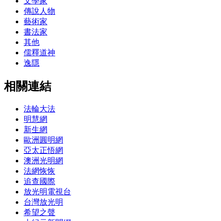
文學家
傳說人物
藝術家
書法家
其他
儒釋道神
逸隱
相關連結
法輪大法
明慧網
新生網
歐洲圓明網
亞太正悟網
澳洲光明網
法網恢恢
追查國際
放光明電視台
台灣放光明
希望之聲