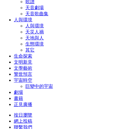
歌譜
天音劇場
天音歌曲集
人與環境
人與環境
天災人禍
天地與人
生態環境
其它
生命探索
文明新見
文學藝術
警世預言
宇宙時空
巨變中的宇宙
劇場
書籍
正見廣播
按日瀏覽
網上投稿
聯繫我們