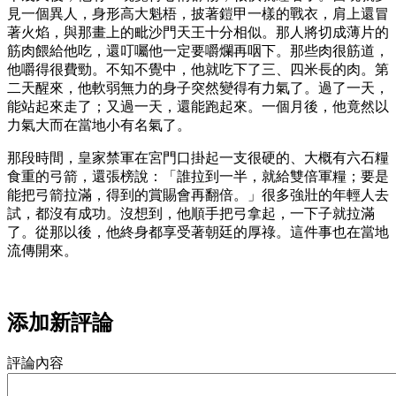
見一個異人，身形高大魁梧，披著鎧甲一樣的戰衣，肩上還冒
著火焰，與那畫上的毗沙門天王十分相似。那人將切成薄片的
筋肉餵給他吃，還叮囑他一定要嚼爛再咽下。那些肉很筋道，
他嚼得很費勁。不知不覺中，他就吃下了三、四米長的肉。第
二天醒來，他軟弱無力的身子突然變得有力氣了。過了一天，
能站起來走了；又過一天，還能跑起來。一個月後，他竟然以
力氣大而在當地小有名氣了。
那段時間，皇家禁軍在宮門口掛起一支很硬的、大概有六石糧
食重的弓箭，還張榜說：「誰拉到一半，就給雙倍軍糧；要是
能把弓箭拉滿，得到的賞賜會再翻倍。」很多強壯的年輕人去
試，都沒有成功。沒想到，他順手把弓拿起，一下子就拉滿
了。從那以後，他終身都享受著朝廷的厚祿。這件事也在當地
流傳開來。
添加新評論
評論內容