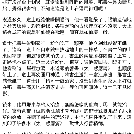
些石塊從傘上划過，耳邊還聽到呼呼的風聲。那書生是肉體凡
胎，覺得很害怕，不知道這是道士在運用神通呢！
沒過多久，道士就讓他睜開眼睛。他一看驚呆了，眼前這個地
方祥雲環繞，彩霞似錦，各種形態的古松佇立在不遠處，天上
還有成群的鸞鳥和仙鶴在飛翔，簡直就如仙境一般。
道士把書生帶到家裡，給他吃了一顆棗，他立刻就感覺不餓
了。這時，道士在自家院中拔起地上的一株草，在書生的腳上
來回塗抹，傷處很快就消失了。書生的兩隻腳都恢復了正常，
走路也不跛了。道士又送給他一束草，讓他帶回去。臨走前，
他看到道士屋裡放著一本道家的善書《太上感應篇》，也順便
帶上了。道士再次運用神通，將書生送到一處江岸邊。那書生
感覺餓了，道士用手指向一處酒家，沒想到書生的家人正好就
在那。書生高興地往酒家走去，等他再回頭時，道士已不見蹤
影。
後來，他用那束草給人治瘡，無論怎樣的瘡病，馬上就能治
好。當時黃郡（位於浙江麗水青田縣）的郡守親眼見證了那束
草的療效。在聽了書生的講述後，不但把這件事記了下來，還
刻印了許多本《太上感應篇》，勸世人行善積德。