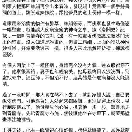
讓病人睡在上面，病很快就好。幾天後，病人果然痊癒了。當
劉家人把那匹絲絹再拿出來看時，發現絹上竟畫著一個手持書
簡的道士。劉崇遠妹妹說，跟她夢見的道士長得一模一樣。
道家用來治病的物件有雜草、絲絹等等，而佛家也發生過僅憑
一幅壁畫，就能讓人疾病痊癒的神奇之事。據《唐闕史》記
載，一個叫青龍寺的古剎北邊，有一幅畫著佛教護法毗沙門天
王的壁畫。沒人知道是誰畫的，但畫工精細，上面的護法神惟
妙惟肖，好像要活過來一樣。很多人來此地參拜祈禱，據說很
靈驗。
有個人因染上了一種怪病，身體完全沒有力氣，連衣服都穿不
了。他家很富裕，妻子也年輕貌美。她母親終日以淚洗面，到
處找郎中、請巫師，不但治不好，連具體是什麼病都沒人能說
清。
過了一段時間，那人實在熬不下去了，就對家裡人說，自己要
皈依佛門。可他靠著別人站起來都困難，更別提穿上僧衣，舉
行剃度儀式了。他母親見他心誠，攙著他一步一步、艱難地走
到青龍寺。先給青龍寺布施，然後讓他坐在寺廊下，朝著那壁
畫專注地禱告。
十幾天後，他有一晚覺得心情舒暢，很快就睡著了。當晚就夢