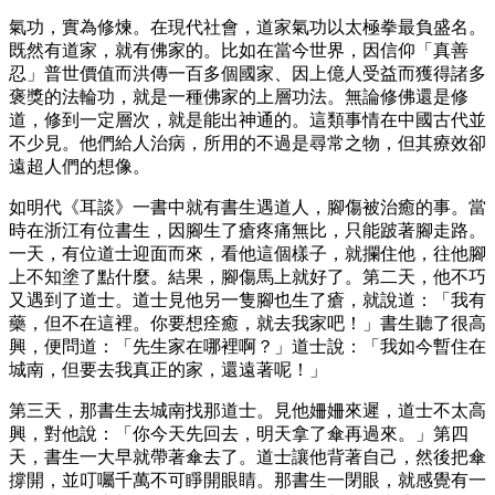
氣功，實為修煉。在現代社會，道家氣功以太極拳最負盛名。
既然有道家，就有佛家的。比如在當今世界，因信仰「真善
忍」普世價值而洪傳一百多個國家、因上億人受益而獲得諸多
褒獎的法輪功，就是一種佛家的上層功法。無論修佛還是修
道，修到一定層次，就是能出神通的。這類事情在中國古代並
不少見。他們給人治病，所用的不過是尋常之物，但其療效卻
遠超人們的想像。
如明代《耳談》一書中就有書生遇道人，腳傷被治癒的事。當
時在浙江有位書生，因腳生了瘡疼痛無比，只能跛著腳走路。
一天，有位道士迎面而來，看他這個樣子，就攔住他，往他腳
上不知塗了點什麼。結果，腳傷馬上就好了。第二天，他不巧
又遇到了道士。道士見他另一隻腳也生了瘡，就說道：「我有
藥，但不在這裡。你要想痊癒，就去我家吧！」書生聽了很高
興，便問道：「先生家在哪裡啊？」道士說：「我如今暫住在
城南，但要去我真正的家，還遠著呢！」
第三天，那書生去城南找那道士。見他姍姍來遲，道士不太高
興，對他說：「你今天先回去，明天拿了傘再過來。」第四
天，書生一大早就帶著傘去了。道士讓他背著自己，然後把傘
撐開，並叮囑千萬不可睜開眼睛。那書生一閉眼，就感覺有一