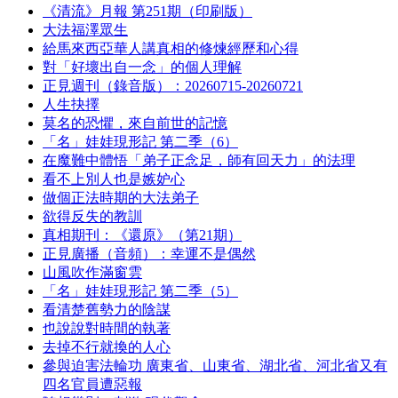
《清流》月報 第251期（印刷版）
大法福澤眾生
給馬來西亞華人講真相的修煉經歷和心得
對「好壞出自一念」的個人理解
正見週刊（錄音版）：20260715-20260721
人生抉擇
莫名的恐懼，來自前世的記憶
「名」娃娃現形記 第二季（6）
在魔難中體悟「弟子正念足，師有回天力」的法理
看不上別人也是嫉妒心
做個正法時期的大法弟子
欲得反失的教訓
真相期刊：《還原》（第21期）
正見廣播（音頻）：幸運不是偶然
山風吹作滿窗雲
「名」娃娃現形記 第二季（5）
看清楚舊勢力的陰謀
也說說對時間的執著
去掉不行就換的人心
參與迫害法輪功 廣東省、山東省、湖北省、河北省又有
四名官員遭惡報