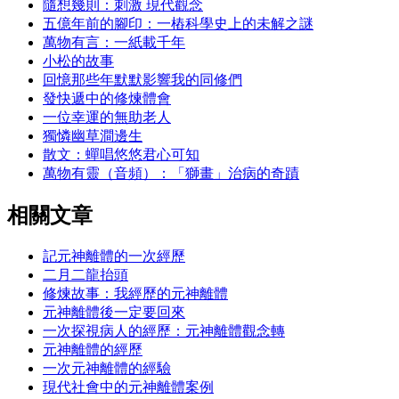
隨想幾則：刺激 現代觀念
五億年前的腳印：一樁科學史上的未解之謎
萬物有言：一紙載千年
小松的故事
回憶那些年默默影響我的同修們
發快遞中的修煉體會
一位幸運的無助老人
獨憐幽草澗邊生
散文：蟬唱悠悠君心可知
萬物有靈（音頻）：「獅畫」治病的奇蹟
相關文章
記元神離體的一次經歷
二月二龍抬頭
修煉故事：我經歷的元神離體
元神離體後一定要回來
一次探視病人的經歷：元神離體觀念轉
元神離體的經歷
一次元神離體的經驗
現代社會中的元神離體案例