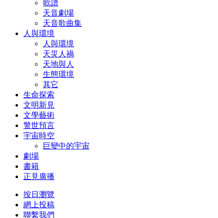
歌譜
天音劇場
天音歌曲集
人與環境
人與環境
天災人禍
天地與人
生態環境
其它
生命探索
文明新見
文學藝術
警世預言
宇宙時空
巨變中的宇宙
劇場
書籍
正見廣播
按日瀏覽
網上投稿
聯繫我們