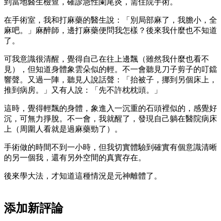
到當地醫生檢查，確診急性闌尾炎，需住院手術。
在手術室，我和打麻藥的醫生說：「別局部麻了，我膽小，全
麻吧。」麻醉師，邊打麻藥便問我怎樣？後來我什麼也不知道
了。
可我意識很清醒，覺得自己在往上邊飄（雖然我什麼也看不
見），但知道身體象雲朵似的輕。不一會聽見刀子剪子的叮鐺
響聲。又過一陣，聽見人說話聲：「抬被子，挪到另個床上，
推到病房。」又有人說：「先不許枕枕頭。」
這時，覺得輕飄的身體，象進入一沉重的石頭裡似的，感覺好
沉，可無力掙脫。不一會，我就醒了，發現自己躺在醫院病床
上（周圍人看就是過麻藥勁了）。
手術做的時間不到一小時，但我切實體驗到確實有個意識清晰
的另一個我，還有另外空間的真實存在。
後來學大法，才知道這種情況是元神離體了。
添加新評論