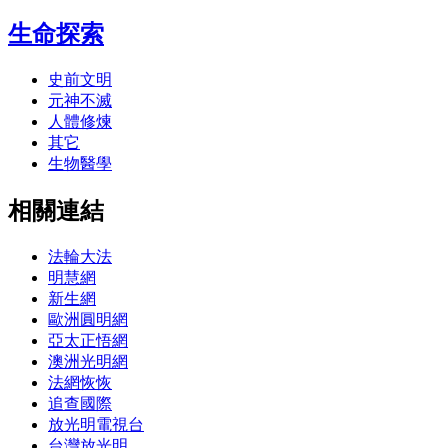
生命探索
史前文明
元神不滅
人體修煉
其它
生物醫學
相關連結
法輪大法
明慧網
新生網
歐洲圓明網
亞太正悟網
澳洲光明網
法網恢恢
追查國際
放光明電視台
台灣放光明