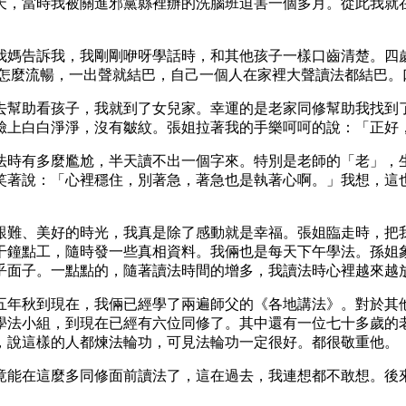
天，當時我被關進邪黨縣裡辦的洗腦班迫害一個多月。從此我就
我媽告訴我，我剛剛咿呀學話時，和其他孩子一樣口齒清楚。四
論怎麼流暢，一出聲就結巴，自己一個人在家裡大聲讀法都結巴。
去幫助看孩子，我就到了女兒家。幸運的是老家同修幫助我找到了
臉上白白淨淨，沒有皺紋。張姐拉著我的手樂呵呵的說：「正好
法時有多麼尷尬，半天讀不出一個字來。特別是老師的「老」，
笑著說：「心裡穩住，別著急，著急也是執著心啊。」我想，這
艱難、美好的時光，我真是除了感動就是幸福。張姐臨走時，把我
干鐘點工，隨時發一些真相資料。我倆也是每天下午學法。孫姐
乎面子。一點點的，隨著讀法時間的增多，我讀法時心裡越來越
五年秋到現在，我倆已經學了兩遍師父的《各地講法》。對於其
學法小組，到現在已經有六位同修了。其中還有一位七十多歲的
，說這樣的人都煉法輪功，可見法輪功一定很好。都很敬重他。
竟能在這麼多同修面前讀法了，這在過去，我連想都不敢想。後
。