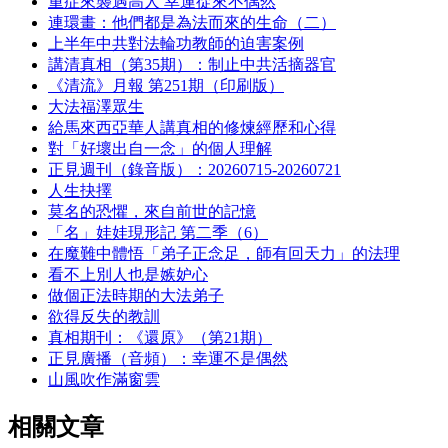
重症來襲遇高人 幸運從來不偶然
連環畫：他們都是為法而來的生命（二）
上半年中共對法輪功教師的迫害案例
講清真相（第35期）：制止中共活摘器官
《清流》月報 第251期（印刷版）
大法福澤眾生
給馬來西亞華人講真相的修煉經歷和心得
對「好壞出自一念」的個人理解
正見週刊（錄音版）：20260715-20260721
人生抉擇
莫名的恐懼，來自前世的記憶
「名」娃娃現形記 第二季（6）
在魔難中體悟「弟子正念足，師有回天力」的法理
看不上別人也是嫉妒心
做個正法時期的大法弟子
欲得反失的教訓
真相期刊：《還原》（第21期）
正見廣播（音頻）：幸運不是偶然
山風吹作滿窗雲
相關文章