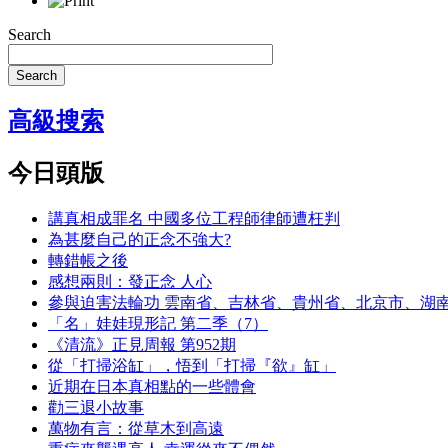
Search
Search
高級搜索
今日頭版
講真相成罪名 中國多位工程師律師遭枉判
為甚麼自己的正念不強大?
轉錯帳之後
感想兩則：發正念 人心
參與迫害法輪功 雲南省、吉林省、貴州省、北京市、湖
「名」娃娃現形記 第二季（7）
《清流》正見周報 第952期
從「打掃浴缸」，悟到「打掃『欲』缸」
近期在日本真相點的一些體會
勸三退小故事
萬物有言：從草木到高遠