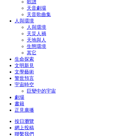
歌譜
天音劇場
天音歌曲集
人與環境
人與環境
天災人禍
天地與人
生態環境
其它
生命探索
文明新見
文學藝術
警世預言
宇宙時空
巨變中的宇宙
劇場
書籍
正見廣播
按日瀏覽
網上投稿
聯繫我們