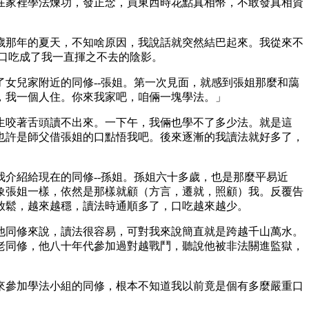
在家裡學法煉功，發正念，買東西時花點真相幣，不敢發真相資
歲那年的夏天，不知啥原因，我說話就突然結巴起來。我從來不
口吃成了我一直揮之不去的陰影。
女兒家附近的同修--張姐。第一次見面，就感到張姐那麼和藹
，我一個人住。你來我家吧，咱倆一塊學法。」
生咬著舌頭讀不出來。一下午，我倆也學不了多少法。就是這
也許是師父借張姐的口點悟我吧。後來逐漸的我讀法就好多了，
介紹給現在的同修--孫姐。孫姐六十多歲，也是那麼平易近
象張姐一樣，依然是那樣就顧（方言，遷就，照顧）我。反覆告
放鬆，越來越穩，讀法時通順多了，口吃越來越少。
他同修來說，讀法很容易，可對我來說簡直就是跨越千山萬水。
老同修，他八十年代參加過對越戰鬥，聽說他被非法關進監獄，
來參加學法小組的同修，根本不知道我以前竟是個有多麼嚴重口