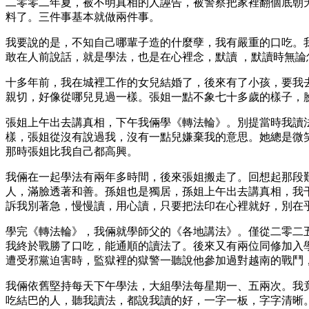
二零零二年夏，被不明真相的人誣告，被警察把家裡翻個底朝
料了。三件事基本就做兩件事。
我要說的是，不知自己哪輩子造的什麼孽，我有嚴重的口吃。
敢在人前說話，就是學法，也是在心裡念，默讀 ，默讀時無
十多年前，我在城裡工作的女兒結婚了，後來有了小孩，要我
親切，好像從哪兒見過一樣。張姐一點不象七十多歲的樣子，
張姐上午出去講真相，下午我倆學《轉法輪》。別提當時我讀
樣，張姐從沒有說過我，沒有一點兒嫌棄我的意思。她總是微
那時張姐比我自己都高興。
我倆在一起學法有兩年多時間，後來張姐搬走了。回想起那段
人，滿臉透著和善。孫姐也是獨居，孫姐上午出去講真相，我
訴我別著急，慢慢讀，用心讀，只要把法印在心裡就好，別在
學完《轉法輪》，我倆就學師父的《各地講法》。僅從二零二
我終於戰勝了口吃，能通順的讀法了。後來又有兩位同修加入
遭受邪黨迫害時，監獄裡的獄警一聽說他參加過對越南的戰鬥
我倆依舊堅持每天下午學法，大組學法每星期一、五兩次。我
吃結巴的人，聽我讀法，都說我讀的好，一字一板，字字清晰