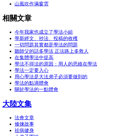
山風吹作滿窗雲
相關文章
今年我家也成立了學法小組
學新經文、抄法、投稿的收穫
一切問題其實都是學法的問題
聽師父的話多學法 正法路上多救人
在集體學法中提高
學法不得法的原因：用人的思維在學法
學法一定要入心
用心學法是大法弟子必須要做到的
學法的點滴體會
關於學法的一點體會
大陸文集
法會文章
修煉故事
祛病健身