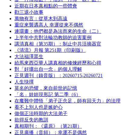
近期在日本真相點的一些體會
勸三退小故事
萬物有言：從草木到高遠
重症來襲遇高人 幸運從來不偶然
連環畫：他們都是為法而來的生命（二）
上半年中共對法輪功教師的迫害案例
講清真相（第35期）：制止中共活摘器官
《清流》月報 第251期（印刷版）
大法福澤眾生
給馬來西亞華人講真相的修煉經歷和心得
對「好壞出自一念」的個人理解
正見週刊（錄音版）：20260715-20260721
人生抉擇
莫名的恐懼，來自前世的記憶
「名」娃娃現形記 第二季（6）
在魔難中體悟「弟子正念足，師有回天力」的法理
看不上別人也是嫉妒心
做個正法時期的大法弟子
欲得反失的教訓
真相期刊：《還原》（第21期）
正見廣播（音頻）：幸運不是偶然