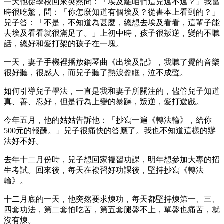
一天他從學校回來突然問：「埃及離咱們這兒遠不遠？」我當
時很吃驚，問：「你怎麼知道有個埃及？從書本上看到的？」
兒子答：「不是，不知道為甚麼，總想去埃及看看，這輩子能
去埃及看看就很滿足了。」上初中時，孩子很叛逆，變的不聽
話，總好和愛打架的孩子在一塊。
一天，妻子手機裡播放鋼琴曲《出埃及記》，我聽了覺的音樂
很好聽，很感人，而兒子聽了熱淚盈眶，泣不成聲。
如何引導兒子學法，一直是我和妻子所關注的，儘管兒子知道
真、善、忍好，但是行為上變的暴躁，叛逆，愛打遊戲。
今年五月，他的姑姑告訴他：「抄寫一遍《轉法輪》，給你
500元的報酬。」兒子很痛快的答應了。我也不知道這樣的辦
法好不好。
去年十二月份時，兒子想回家複習功課，明年想參加大專的招
生考試。回來後，每天在複習好功課後，堅持抄寫《轉法
輪》。
十二月底的一天，他突然要求煉功，每天都堅持煉第一、三、
四套功法，第二套怕吃苦，第五套腿盤不上，單盤也痛苦，就
沒有煉。