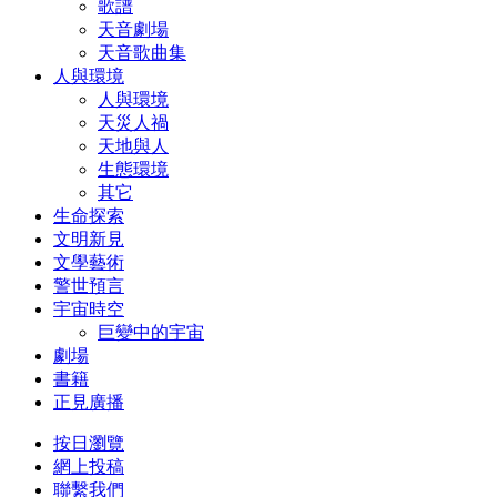
歌譜
天音劇場
天音歌曲集
人與環境
人與環境
天災人禍
天地與人
生態環境
其它
生命探索
文明新見
文學藝術
警世預言
宇宙時空
巨變中的宇宙
劇場
書籍
正見廣播
按日瀏覽
網上投稿
聯繫我們