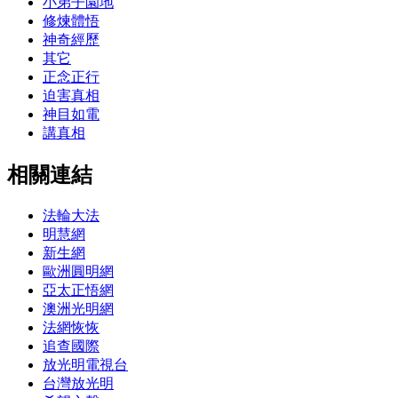
小弟子園地
修煉體悟
神奇經歷
其它
正念正行
迫害真相
神目如電
講真相
相關連結
法輪大法
明慧網
新生網
歐洲圓明網
亞太正悟網
澳洲光明網
法網恢恢
追查國際
放光明電視台
台灣放光明