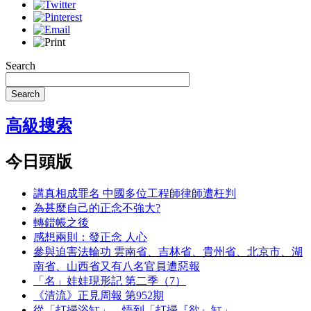
Search
Search
高級搜索
今日頭版
講真相成罪名 中國多位工程師律師遭枉判
為甚麼自己的正念不強大?
轉錯帳之後
感想兩則：發正念 人心
參與迫害法輪功 雲南省、吉林省、貴州省、北京市、湖
南省、山西省又有八名官員遭惡報
「名」娃娃現形記 第二季（7）
《清流》正見周報 第952期
從「打掃浴缸」，悟到「打掃『欲』缸」