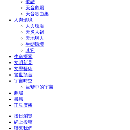
歌譜
天音劇場
天音歌曲集
人與環境
人與環境
天災人禍
天地與人
生態環境
其它
生命探索
文明新見
文學藝術
警世預言
宇宙時空
巨變中的宇宙
劇場
書籍
正見廣播
按日瀏覽
網上投稿
聯繫我們