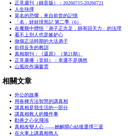
正見週刊（錄音版）：20260715-20260721
人生抉擇
莫名的恐懼，來自前世的記憶
「名」娃娃現形記 第二季（6）
在魔難中體悟「弟子正念足，師有回天力」的法理
看不上別人也是嫉妒心
做個正法時期的大法弟子
欲得反失的教訓
真相期刊：《還原》（第21期）
正見廣播（音頻）：幸運不是偶然
山風吹作滿窗雲
相關文章
外公的故事
用各種方法智慧的講真相
講真相是我生活的一部分
講真相救人的幾件事
勸善之心化飛鴻
真相改變人心 ——她解開心結後選擇三退
在火車上講真相救人