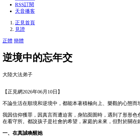
RSS訂閱
天音播客
正見首頁
見證
正體
簡體
逆境中的忘年交
大陸大法弟子
【正見網2026年06月10日】
不論生活在順境和逆境中，都能本著積極向上、樂觀的心態而
我因信仰獲罪，因真言而遭迫害，身陷囹圄時，遇到了形形色
在看守所。都說孩子是社會的希望，家庭的未來，但對於關在
一、在真誠喚醒她