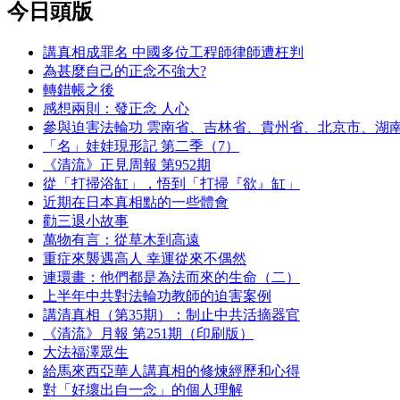
今日頭版
講真相成罪名 中國多位工程師律師遭枉判
為甚麼自己的正念不強大?
轉錯帳之後
感想兩則：發正念 人心
參與迫害法輪功 雲南省、吉林省、貴州省、北京市、湖
「名」娃娃現形記 第二季（7）
《清流》正見周報 第952期
從「打掃浴缸」，悟到「打掃『欲』缸」
近期在日本真相點的一些體會
勸三退小故事
萬物有言：從草木到高遠
重症來襲遇高人 幸運從來不偶然
連環畫：他們都是為法而來的生命（二）
上半年中共對法輪功教師的迫害案例
講清真相（第35期）：制止中共活摘器官
《清流》月報 第251期（印刷版）
大法福澤眾生
給馬來西亞華人講真相的修煉經歷和心得
對「好壞出自一念」的個人理解