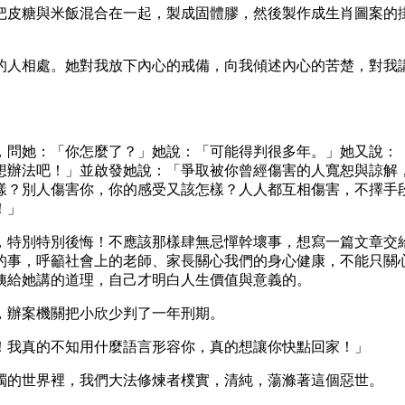
把皮糖與米飯混合在一起，製成固體膠，然後製作成生肖圖案的
的人相處。她對我放下內心的戒備，向我傾述內心的苦楚，對我
，問她：「你怎麼了？」她說：「可能得判很多年。」她又說：
想辦法吧！」並啟發她說：「爭取被你曾經傷害的人寬恕與諒解
樣？別人傷害你，你的感受又該怎樣？人人都互相傷害，不擇手
！」
，特別特別後悔！不應該那樣肆無忌憚幹壞事，想寫一篇文章交
的事，呼籲社會上的老師、家長關心我們的身心健康，不能只關
姨給她講的道理，自己才明白人生價值與意義的。
，辦案機關把小欣少判了一年刑期。
！我真的不知用什麼語言形容你，真的想讓你快點回家！」
濁的世界裡，我們大法修煉者樸實，清純，蕩滌著這個惡世。