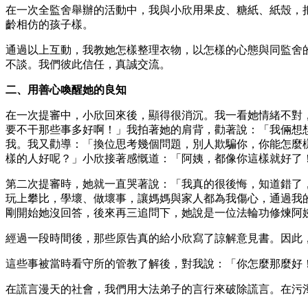
在一次全監舍舉辦的活動中，我與小欣用果皮、糖紙、紙殼，
齡相仿的孩子樣。
通過以上互動，我教她怎樣整理衣物，以怎樣的心態與同監舍
不談。我們彼此信任，真誠交流。
二、用善心喚醒她的良知
在一次提審中，小欣回來後，顯得很消沉。我一看她情緒不對
要不干那些事多好啊！」我拍著她的肩背，勸著說：「我倆想
我。我又勸導：「換位思考幾個問題，別人欺騙你，你能怎麼
樣的人好呢？」小欣接著感慨道：「阿姨，都像你這樣就好了
第二次提審時，她就一直哭著說：「我真的很後悔，知道錯了
玩上攀比，學壞、做壞事，讓媽媽與家人都為我傷心，通過我
剛開始她沒回答，後來再三追問下，她說是一位法輪功修煉阿
經過一段時間後，那些原告真的給小欣寫了諒解意見書。因此
這些事被當時看守所的管教了解後，對我說：「你怎麼那麼好
在謊言漫天的社會，我們用大法弟子的言行來破除謊言。在污