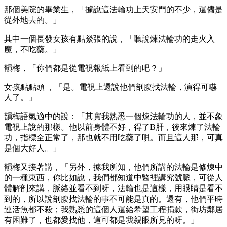
那個美院的畢業生，「據說這法輪功上天安門的不少，還儘是
從外地去的。」
其中一個長發女孩有點緊張的說，「聽說煉法輪功的走火入
魔，不吃藥。」
韻梅，「你們都是從電視報紙上看到的吧？」
女孩點點頭 ，「是。電視上還說他們剖腹找法輪，演得可嚇
人了。」
韻梅語氣適中的說：「其實我熟悉一個煉法輪功的人，並不象
電視上說的那樣。他以前身體不好，得了B肝，後來煉了法輪
功，指標全正常了，那也就不用吃藥了唄。而且這人那，可真
是個大好人。」
韻梅又接著講，「另外，據我所知，他們所講的法輪是修煉中
的一種東西，你比如說，我們都知道中醫裡講究號脈，可從人
體解剖來講，脈絡並看不到呀，法輪也是這樣，用眼睛是看不
到的，所以說剖腹找法輪的事不可能是真的。還有，他們平時
連活魚都不殺；我熟悉的這個人還給希望工程捐款，街坊鄰居
有困難了，也都愛找他，這可都是我親眼所見的呀。」