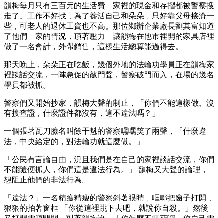
韻梅每月只有三百元的生活費，家裡的現金和存摺都被警察搜
走了。工作不好找，為了養活自己和朵朵，只好靠父母接濟一
些，可老人的退休工資也不高。那位鄉辦企業廠長劉其富知道
了他們一家的情況，頂著壓力，讓韻梅在他市裡開的家具店裡
做了一名會計，外帶銷售，這樣生活總算能過得去。
那天晚上，朵朵正在吃飯，幾個外地的法輪功學員正在韻梅家
裡談話交流，一陣急促的敲門聲，警察破門而入，在場的幾名
學員都被抓。
警察們又開始抄家，韻梅大聲的制止，「你們不能這樣做。沒
有搜查證，什麼證件都沒有，這不違法嗎？」
一個張著瓦刀臉名叫餘干魁的警察嘿嘿笑了兩聲，「什麼違
法，中央給定的，對法輪功就這麼做。」
「公民有言論自由，況且我們是在自己的家裡談話交流，你們
不能隨便抓人，你們這是違法行為。」 韻梅又大聲的論理，
想阻止他們的非法行為。
「違法？」一名精瘦精瘦的警察斜著眼睛，哐啷把窗子打開，
狠狠的拍著窗框 「你從這裡跳下去吧，就說你自殺。」然後