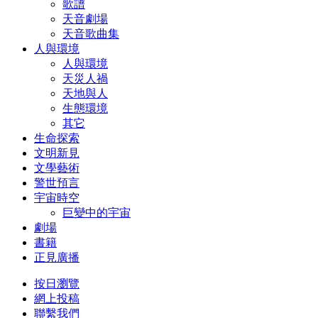
歌譜
天音劇場
天音歌曲集
人與環境
人與環境
天災人禍
天地與人
生態環境
其它
生命探索
文明新見
文學藝術
警世預言
宇宙時空
巨變中的宇宙
劇場
書籍
正見廣播
按日瀏覽
網上投稿
聯繫我們