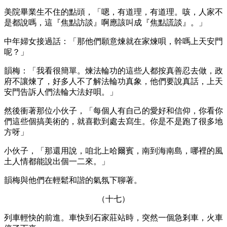
美院畢業生不住的點頭，「嗯，有道理，有道理。咳，人家不
是都說嗎，這『焦點訪談』啊應該叫成『焦點謊談』。」
中年婦女接過話：「那他們願意煉就在家煉唄，幹嗎上天安門
呢？」
韻梅：「我看很簡單。煉法輪功的這些人都按真善忍去做，政
府不讓煉了，好多人不了解法輪功真象，他們要說真話，上天
安門告訴人們法輪大法好唄。」
然後衝著那位小伙子，「每個人有自己的愛好和信仰，你看你
們這些個搞美術的，就喜歡到處去寫生。你是不是跑了很多地
方呀」
小伙子，「那還用說，咱北上哈爾賓，南到海南島，哪裡的風
土人情都能說出個一二來。」
韻梅與他們在輕鬆和諧的氣氛下聊著。
（十七）
列車輕快的前進。車快到石家莊站時，突然一個急剎車，火車