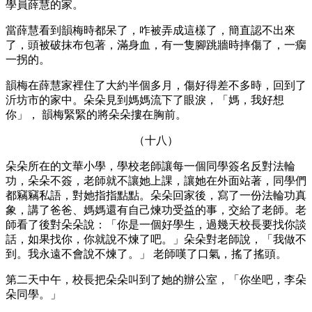
學員薛慧的家。
當薛慧看到韻梅時都呆了，咋被弄成這樣了，簡直認不出來
了，頭被破抹布包著，滿身血，有一隻腳跳牆時摔傷了，一瘸
一拐的。
韻梅在薛慧家裡住了大約半個多月，傷好得差不多時，回到了
沂坊市的家中。朵朵見到媽媽流下了眼淚，「媽，我好想
你」， 韻梅緊緊的將朵朵摟在胸前。
（十八）
朵朵所在的文華小學，學校老師讓每一個同學簽名反對法輪
功，朵朵不簽，老師就不讓她上課，讓她在外面站著，同學們
都竊竊私語，對她指指點點。朵朵回家後，寫了一份法輪功真
象，講了爸爸、媽媽還有自己煉功受益的事，交給了老師。老
師看了後對朵朵說：「你是一個好學生，過幾天校長要找你談
話，如果找你，你就說不煉了吧。」朵朵對老師說，「我做不
到。我永遠不會說不煉了。」 老師嘆了口氣，搖了搖頭。
第二天中午，校長把朵朵叫到了她的辦公室，「你坐吧，李朵
朵同學。」