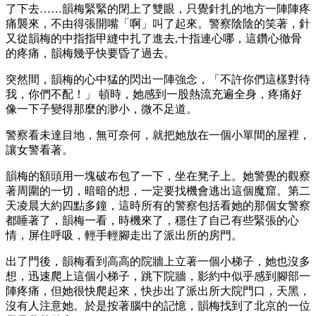
了下去……韻梅緊緊的閉上了雙眼，只覺針扎的地方一陣陣疼
痛襲來，不由得張開嘴「啊」叫了起來。警察陰陰的笑著，針
又從韻梅的中指指甲縫中扎了進去,十指連心哪，這鑽心徹骨
的疼痛，韻梅幾乎快要昏了過去。
突然間，韻梅的心中猛的閃出一陣強念，「不許你們這樣對待
我，你們不配！」 頓時，她感到一股熱流充遍全身，疼痛好
像一下子變得那麼的渺小，微不足道。
警察看未達目地，無可奈何，就把她放在一個小單間的屋裡，
讓女警看著。
韻梅的額頭用一塊破布包了一下，坐在凳子上。她警覺的觀察
著周圍的一切，暗暗的想，一定要找機會逃出這個魔窟。第二
天凌晨大約四點多鐘，這時所有的警察包括看她的那個女警察
都睡著了，韻梅一看，時機來了，穩住了自己有些緊張的心
情，屏住呼吸，輕手輕腳走出了派出所的房門。
出了門後，韻梅看到高高的院牆上立著一個小梯子，她也沒多
想，迅速爬上這個小梯子，跳下院牆，影約中似乎感到腳部一
陣疼痛，但她很快爬起來，快步出了派出所大院門口，天黑，
沒有人注意她。於是按著腦中的記憶，韻梅找到了北京的一位