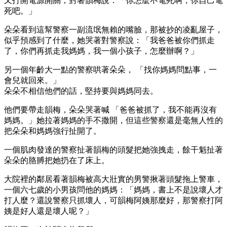
又打開電源開關，對著韻梅說：「你怎麼不電死啊，你自己電
死吧。」
朵朵看到這幫警察一副流氓無賴的嘴臉，那被抄的凌亂屋子，
似乎預感到了什麼，她哭著對警察說：「我爸爸被你們抓走
了，你們再抓走我媽媽，我一個小孩子，怎麼辦啊？」
另一個年齡大一點的警察哄著朵朵， 「找你媽媽問點事，一
會兒就回來。」
朵朵不相信他們的話，堅持要與媽媽同去。
他們要帶走韻梅，朵朵哭著喊 「爸爸被抓了，我不能再沒有
媽媽。」她拉著媽媽的手不撒開，但這些警察還是毫無人性的
把朵朵和媽媽強行扯開了。
一個肌肉發達的警察扯著韻梅的頭髮把她強拽走，餘干魁扯著
朵朵的胳膊把她扔在了床上。
大院裡的鄰居看著韻梅被高大壯實的男警揪著頭髮拖上警車，
一個六七歲的小男孩問他的媽媽：「媽媽，書上不是說壞人才
打人麼？還說警察只抓壞人，可韻梅阿姨那麼好，那警察打阿
姨是好人還是壞人呢？」