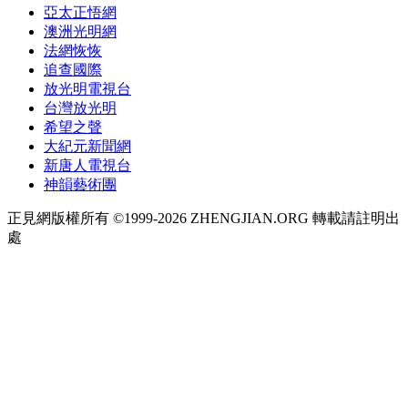
亞太正悟網
澳洲光明網
法網恢恢
追查國際
放光明電視台
台灣放光明
希望之聲
大紀元新聞網
新唐人電視台
神韻藝術團
正見網版權所有 ©1999-2026 ZHENGJIAN.ORG 轉載請註明出
處