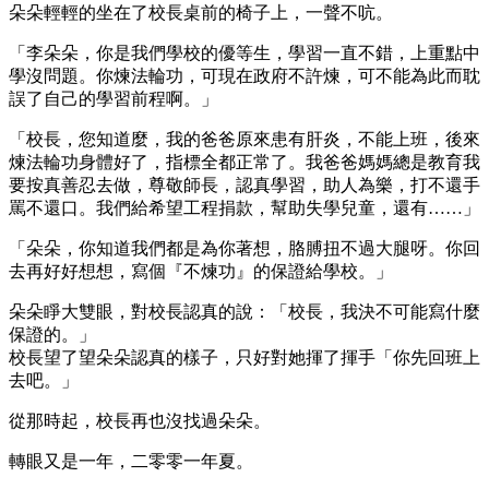
朵朵輕輕的坐在了校長桌前的椅子上，一聲不吭。
「李朵朵，你是我們學校的優等生，學習一直不錯，上重點中
學沒問題。你煉法輪功，可現在政府不許煉，可不能為此而耽
誤了自己的學習前程啊。」
「校長，您知道麼，我的爸爸原來患有肝炎，不能上班，後來
煉法輪功身體好了，指標全都正常了。我爸爸媽媽總是教育我
要按真善忍去做，尊敬師長，認真學習，助人為樂，打不還手
罵不還口。我們給希望工程捐款，幫助失學兒童，還有……」
「朵朵，你知道我們都是為你著想，胳膊扭不過大腿呀。你回
去再好好想想，寫個『不煉功』的保證給學校。」
朵朵睜大雙眼，對校長認真的說：「校長，我決不可能寫什麼
保證的。」
校長望了望朵朵認真的樣子，只好對她揮了揮手「你先回班上
去吧。」
從那時起，校長再也沒找過朵朵。
轉眼又是一年，二零零一年夏。