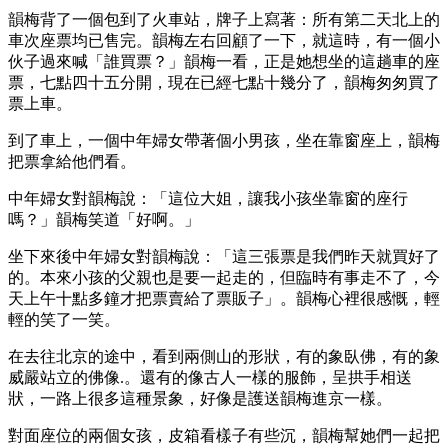
韻梅背了一個包到了火車站，牌子上寫著：所有第二天北上的
車次座票均已售完。韻梅左右回顧了一下，就這時，有一個小
伙子過來喊「誰買票？」韻梅一看，正是她想坐的這趟車的座
票，七點四十五分開，現在已經七點十幾分了，韻梅匆匆買了
票上車。
到了車上，一個中年婦女帶著個小男孩，坐在靠窗座上，韻梅
把票拿給他們看。
中年婦女對韻梅說：「這位大姐，讓我小孩坐靠窗的座行
嗎？」韻梅笑道「好啊。」
坐下來後中年婦女對韻梅說：「這三張票是我們昨天就買好了
的。本來小孩的父親也是要一起走的，但臨時有事走不了，今
天上午十點多鐘才把票賣給了票販子」。韻梅心裡很感慨，輕
輕的笑了一笑。
在去往北京的途中，看到兩側山的形狀，有的象臥佛，有的象
威嚴站立的佛像.。還有的像古人一樣的服飾，呈拱手相送
狀，一路上很多這種景象，好像是護送韻梅進京一樣。
對面座位的兩個女孩，皮箱看樣子有些沉，韻梅幫她們一起把