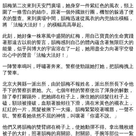
韻梅第二次來到天安門廣場，她身穿一件紫紅色的風衣，頸上
圍了一條雪白的絲巾。跟著一個外國旅行團，機智的躲過了便
衣的盤查。來到廣場中間，韻梅迅速從風衣的內兜抽出橫幅，
將 「法輪大法好！」的橫幅高高舉起。
此刻，她好像一株寒風中盛開的紅梅，用自己寶貴的生命實踐
著那遠古以前的誓言，韻梅感到自己的體內蘊含著無限巨大的
能量，似乎與博大的宇宙溶在了一起，她用盡全力向著宇空發
出心中的聲音「法輪大法好！」
一陣警車鳴叫，呼嘯著奔來。警察使勁踹她打她，把韻梅拽上
了警車。
北京大興縣一派出所，由於韻梅不報姓名，派出所所長下令他
手下的警察折磨她。六、七個年輕的警察使出了渾身的解數，
除了拳打腳踢外，把她綁在柱子上，揪住她的頭髮往柱子上
磕，額頭被撞破，血順著臉頰往下滑，滴在米黃色的襯衣上，
紅紅的一片，黑髮被揪下一大撮。韻梅緊緊咬著嘴唇，一聲不
吭。警察看她依然不屈的神情，叫嚷著「你還不說。」
他們又將韻梅的雙臂綁在椅子上，使她動彈不得。拿出幾枚縫
被子的大針，照著韻梅的肩關節、肘關節、手腕等部位一一紮