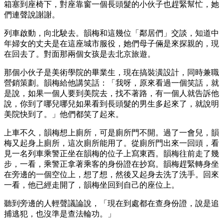
箱塞到座椅下，對座靠窗一個長頭髮的小伙子也趕緊幫忙，她
們連聲說謝謝。
列車啟動，向北駛去。韻梅和這幾位「鄰居們」交談，知道中
年婦女的丈夫是在這座城市服役，她們母子倆是來探親的，現
在回去了。對面那兩個女孩是去北京旅遊。
那個小伙子是美術學院的畢業生，現在搞裝潢設計，同時兼職
營銷策劃。韻梅給他講笑話：「我呀，原來看過一個笑話，就
是說，如果一個人要到美院去，找不著路，有一個人就告訴他
說，你到了哪兒哪兒如果看到長頭髮的男生多起來了，就說明
美院快到了。」他們都笑了起來。
上車不久，韻梅想上廁所，可是廁所門不開。過了一會兒，韻
梅又起身上廁所，這次廁所能用了。從廁所門出來一回頭，看
見一名列車乘警正坐在韻梅的位子上寫東西。韻梅往前走了幾
步，一看，乘警正拿著乘客的身份證在抄寫。韻梅趕緊轉身坐
在旁邊的一個空位上，想了想，然後又起身去洗了洗手。回來
一看，他已經走開了，韻梅坐回到自己的座位上。
聽到旁邊的人輕聲議論說，「現在到處都在查身份證，說是追
捕逃犯，也沒準是查法輪功。」