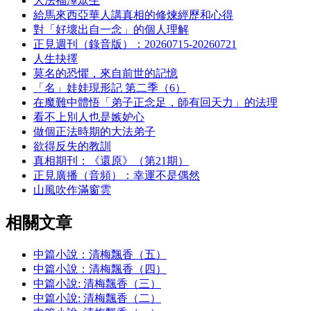
大法福澤眾生
給馬來西亞華人講真相的修煉經歷和心得
對「好壞出自一念」的個人理解
正見週刊（錄音版）：20260715-20260721
人生抉擇
莫名的恐懼，來自前世的記憶
「名」娃娃現形記 第二季（6）
在魔難中體悟「弟子正念足，師有回天力」的法理
看不上別人也是嫉妒心
做個正法時期的大法弟子
欲得反失的教訓
真相期刊：《還原》（第21期）
正見廣播（音頻）：幸運不是偶然
山風吹作滿窗雲
相關文章
中篇小說：清梅飄香（五）
中篇小說：清梅飄香（四）
中篇小說: 清梅飄香（三）
中篇小說: 清梅飄香（二）