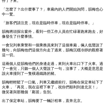
停了下來。
「怎麼了？出什麼事了？」車廂內的人們開始詢問，韻梅也心
中一驚。
「旅客們請注意，現在是臨時停車，現在是臨時停車。」
韻梅將頭探出窗外，看到一些工作人員在忙碌著跑來跑去，好
像發生了什麼事情。
一會兒列車乘警和一個乘務員來到了這個車廂，倆人低聲說了
幾句，向韻梅他們這個方向走了過來，韻梅沉穩冷靜的觀察著
這一切。
這兩個人從韻梅他們的身邊走過，來到火車出口下了火車。過
了一會兒，只聽一個人大聲說了一句，沒事了，大概是意思是
說火車撞到了一隻橫過鐵路的豬。
韻梅輕輕鬆了一口氣，列車又繼續前行。韻梅在保定車站下了
火車，「再見，我在這裡下車了，祝你們順利到達北京！」
微笑著與那幾個「鄰居」告別。
出了保定車站，韻梅要了一輛計程車，直奔北京。