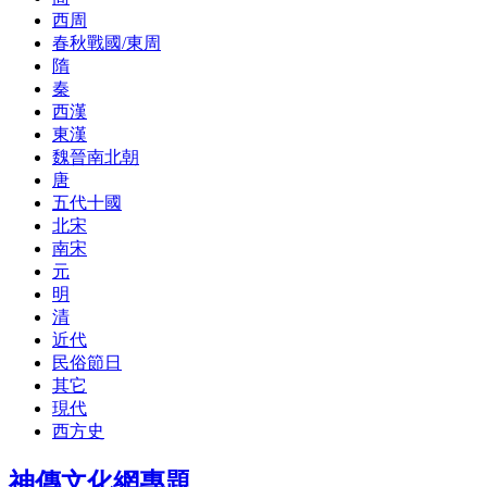
西周
春秋戰國/東周
隋
秦
西漢
東漢
魏晉南北朝
唐
五代十國
北宋
南宋
元
明
清
近代
民俗節日
其它
現代
西方史
神傳文化網專題