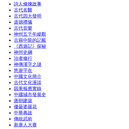
詩人修煉故事
古代名醫
古代四大發明
道德禮儀
古代音樂
神州五千年縱觀
古籍中龍的記載
《西遊記》探秘
神州史綱
治者修行
神傳漢字之謎
悠遊字在
中國文化簡介
古代文化漫談
因果報應實錄
中國城市發展史
唐朝建築
優曇婆羅花
中華典故
傳統武術
新唐人大賽