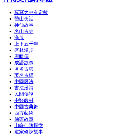
冥冥之中有定數
醫山夜話
神仙故事
名山古寺
漢服
上下五千年
杏林漫步
黑暗傳
成語故事
著名古塔
著名古橋
中國曆法
書法漫談
民間傳說
中醫教材
中國古典舞
西方藝術
佛家故事
山嶽仙跡探微
道家修煉故事