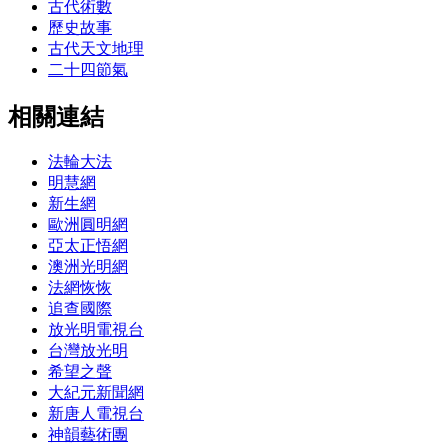
古代術數
歷史故事
古代天文地理
二十四節氣
相關連結
法輪大法
明慧網
新生網
歐洲圓明網
亞太正悟網
澳洲光明網
法網恢恢
追查國際
放光明電視台
台灣放光明
希望之聲
大紀元新聞網
新唐人電視台
神韻藝術團