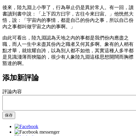
後來，陸九淵上小學了，行為舉止仍是異於常人。有一回，讀
書讀到書中說：「上下四方曰宇，古往今來曰宙。」他恍然大
悟，說：「宇宙內的事情，都是自己的份內之事，所以自己份
內之事都叫做宇宙之內的事啊。」
由此可看出，陸九淵認為天地之內的事都是我們份內應盡之
職，而人一生中未盡其份內之職者又何其多啊。象有的人稍有
點才華，就炫耀自誇，以為別人都不如他，其實這種人多半都
是見識淺薄而狹隘的，很少有人象陸九淵這樣思想開闊而胸襟
豁達的啊。
添加新評論
評論內容
保存