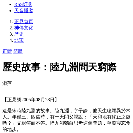
RSS訂閱
天音播客
正見首頁
神傳文化
歷史
北宋
正體
簡體
歷史故事：陸九淵問天窮際
淑萍
【正見網2005年08月28日】
這是宋時陸九淵的故事。陸九淵，字子靜，他天生聰穎異於常
人。年僅三、四歲時，有一天問父親說：「天和地有終止之處
嗎？」父親笑而不答。陸九淵獨自思考這個問題，至廢寢忘食
的地步。