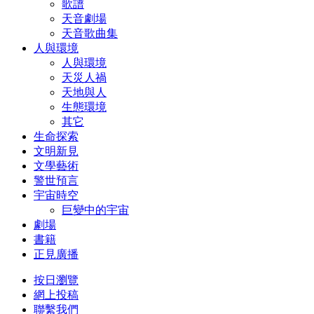
歌譜
天音劇場
天音歌曲集
人與環境
人與環境
天災人禍
天地與人
生態環境
其它
生命探索
文明新見
文學藝術
警世預言
宇宙時空
巨變中的宇宙
劇場
書籍
正見廣播
按日瀏覽
網上投稿
聯繫我們