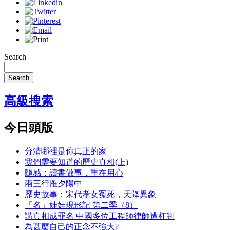
Search
Search
高級搜索
今日頭版
分清哪裡是你真正的家
我們需要知道的歷史真相(上)
隨感：讀書做事，重在用心
兩三行雁夕陽中
歷史故事：宋代孝女冤死，天降異象
「名」娃娃現形記 第二季（8）
講真相成罪名 中國多位工程師律師遭枉判
為甚麼自己的正念不強大?