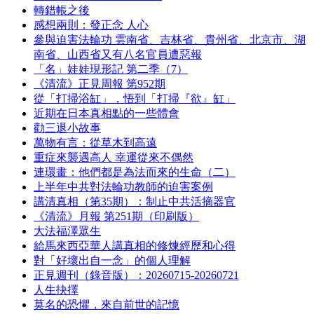
轉錯帳之後
感想兩則：發正念 人心
參與迫害法輪功 雲南省、吉林省、貴州省、北京市、湖
南省、山西省又有八名官員遭惡報
「名」娃娃現形記 第二季（7）
《清流》正見周報 第952期
從「打掃浴缸」，悟到「打掃『欲』缸」
近期在日本真相點的一些體會
勸三退小故事
萬物有言：從草木到高遠
重症來襲遇高人 幸運從來不偶然
連環畫：他們都是為法而來的生命（二）
上半年中共對法輪功教師的迫害案例
講清真相（第35期）：制止中共活摘器官
《清流》月報 第251期（印刷版）
大法福澤眾生
給馬來西亞華人講真相的修煉經歷和心得
對「好壞出自一念」的個人理解
正見週刊（錄音版）：20260715-20260721
人生抉擇
莫名的恐懼，來自前世的記憶