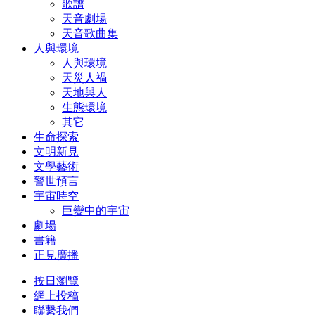
歌譜
天音劇場
天音歌曲集
人與環境
人與環境
天災人禍
天地與人
生態環境
其它
生命探索
文明新見
文學藝術
警世預言
宇宙時空
巨變中的宇宙
劇場
書籍
正見廣播
按日瀏覽
網上投稿
聯繫我們