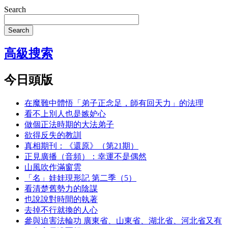
Search
Search
高級搜索
今日頭版
在魔難中體悟「弟子正念足，師有回天力」的法理
看不上別人也是嫉妒心
做個正法時期的大法弟子
欲得反失的教訓
真相期刊：《還原》（第21期）
正見廣播（音頻）：幸運不是偶然
山風吹作滿窗雲
「名」娃娃現形記 第二季（5）
看清楚舊勢力的陰謀
也說說對時間的執著
去掉不行就換的人心
參與迫害法輪功 廣東省、山東省、湖北省、河北省又有