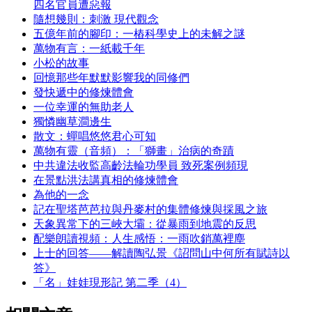
四名官員遭惡報
隨想幾則：刺激 現代觀念
五億年前的腳印：一樁科學史上的未解之謎
萬物有言：一紙載千年
小松的故事
回憶那些年默默影響我的同修們
發快遞中的修煉體會
一位幸運的無助老人
獨憐幽草澗邊生
散文：蟬唱悠悠君心可知
萬物有靈（音頻）：「獅畫」治病的奇蹟
中共違法收監高齡法輪功學員 致死案例頻現
在景點洪法講真相的修煉體會
為他的一念
記在聖塔芭芭拉與丹麥村的集體修煉與採風之旅
天象異常下的三峽大壩：從暴雨到地震的反思
配樂朗讀視頻：人生感悟：一雨吹銷萬裡塵
上士的回答——解讀陶弘景《詔問山中何所有賦詩以
答》
「名」娃娃現形記 第二季（4）