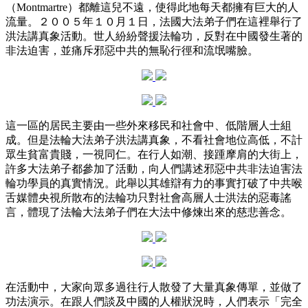
（Montmartre）都離這兒不遠，使得此地每天都擁有巨大的人
流量。２００５年１０月１日，法國大法弟子們在這裡舉行了
洪法講真象活動。世人紛紛聲援法輪功，反對在中國發生著的
非法迫害，並痛斥邪惡中共的無恥行徑和流氓嘴臉。
這一區的居民主要由一些外來移民和社會中、低階層人士組
成。但是法輪大法弟子洪法講真象，不看社會地位高低，不計
眾生貧富貴賤，一視同仁。在行人如潮、接踵摩肩的大街上，
許多大法弟子都參加了活動，向人們講述邪惡中共非法迫害法
輪功學員的真實情況。此舉以其雄辯有力的事實打破了中共喉
舌媒體央視所散布的法輪功只對社會高層人士洪法的惡毒謠
言，體現了法輪大法弟子們在大法中修煉出來的慈悲善念。
在活動中，大家向眾多過往行人散發了大量真象傳單，並做了
功法演示。在跟人們談及中國的人權狀況時，人們表示「完全