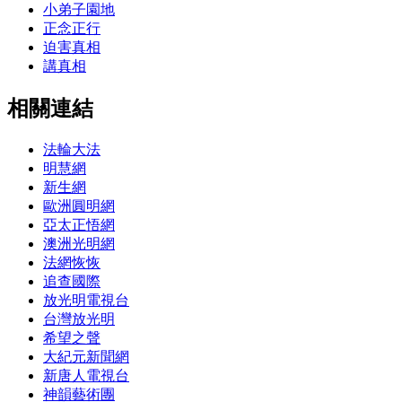
小弟子園地
正念正行
迫害真相
講真相
相關連結
法輪大法
明慧網
新生網
歐洲圓明網
亞太正悟網
澳洲光明網
法網恢恢
追查國際
放光明電視台
台灣放光明
希望之聲
大紀元新聞網
新唐人電視台
神韻藝術團