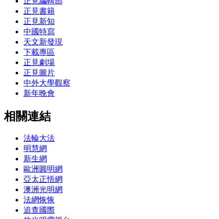
正見編輯部
正見書籍
正見新知
中國特寫
天文新發現
下載專區
正見劇場
正見圖片
中外大學觀察
新年晚會
相關連結
法輪大法
明慧網
新生網
歐洲圓明網
亞太正悟網
澳洲光明網
法網恢恢
追查國際