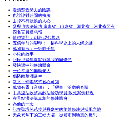
看清楚舊勢力的陰謀
也說說對時間的執著
去掉不行就換的人心
參與迫害法輪功 廣東省、山東省、湖北省、河北省又有
四名官員遭惡報
隨想幾則：刺激 現代觀念
五億年前的腳印：一樁科學史上的未解之謎
萬物有言：一紙載千年
小松的故事
回憶那些年默默影響我的同修們
發快遞中的修煉體會
一位幸運的無助老人
獨憐幽草澗邊生
散文：蟬唱悠悠君心可知
萬物有靈（音頻）：「獅畫」治病的奇蹟
中共違法收監高齡法輪功學員 致死案例頻現
在景點洪法講真相的修煉體會
為他的一念
記在聖塔芭芭拉與丹麥村的集體修煉與採風之旅
天象異常下的三峽大壩：從暴雨到地震的反思