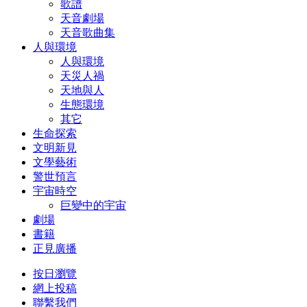
歌譜
天音劇場
天音歌曲集
人與環境
人與環境
天災人禍
天地與人
生態環境
其它
生命探索
文明新見
文學藝術
警世預言
宇宙時空
巨變中的宇宙
劇場
書籍
正見廣播
按日瀏覽
網上投稿
聯繫我們