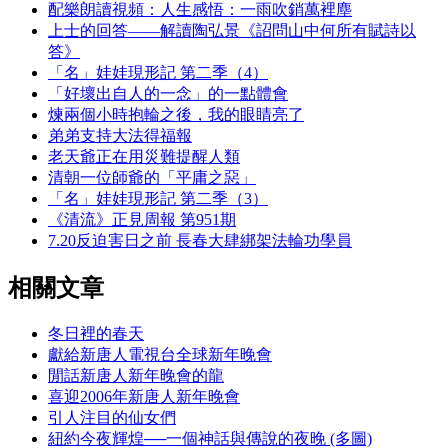
配樂朗讀視頻：人生感悟：一雨吹銷萬裡塵
上士的回答——解讀陶弘景《詔問山中何所有賦詩以
答》
「名」娃娃現形記 第二季（4）
「好壞出自人的一念」的一點體會
煉兩個小時抱輪之後，我的眼睛亮了
弟弟支持大法得福報
老天爺正在用災難提醒人類
清朝一位師爺的「平庸之惡」
「名」娃娃現形記 第二季（3）
《清流》正見周報 第951期
7.20反迫害日之前 長春大肆綁架法輪功學員
相關文章
冬日裡的春天
獻給新唐人電視台全球新年晚會
閒話新唐人新年晚會的龍
喜迎2006年新唐人新年晚會
引人注目的仙女們
紐約今夜輝煌──一個神話與傳說的夜晚 (多圖)