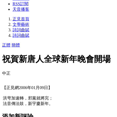
RSS訂閱
天音播客
正見首頁
文學藝術
詩詞曲賦
詩詞曲賦
正體
簡體
祝賀新唐人全球新年晚會開場
中正
【正見網2006年01月09日】
洪穹加速轉，邪黨就將完；
法音傳法鼓，新宇慶新年。
添加新評論