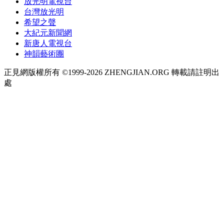
放光明電視台
台灣放光明
希望之聲
大紀元新聞網
新唐人電視台
神韻藝術團
正見網版權所有 ©1999-2026 ZHENGJIAN.ORG 轉載請註明出
處