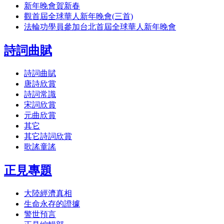
新年晚會賀新春
觀首屆全球華人新年晚會(三首)
法輪功學員參加台北首屆全球華人新年晚會
詩詞曲賦
詩詞曲賦
唐詩欣賞
詩詞常識
宋詞欣賞
元曲欣賞
其它
其它詩詞欣賞
歌謠童謠
正見專題
大陸經濟真相
生命永存的證據
警世預言