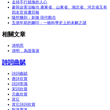
去掉不行就換的人心
參與迫害法輪功 廣東省、山東省、湖北省、河北省又有
四名官員遭惡報
隨想幾則：刺激 現代觀念
五億年前的腳印：一樁科學史上的未解之謎
相關文章
清明思
清明，為誰落淚
詩詞曲賦
詩詞曲賦
唐詩欣賞
詩詞常識
宋詞欣賞
元曲欣賞
其它
其它詩詞欣賞
歌謠童謠