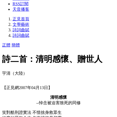
RSS訂閱
天音播客
正見首頁
文學藝術
詩詞曲賦
詩詞曲賦
正體
簡體
詩二首：清明感懷、贈世人
宇清（大陸）
【正見網2007年04月13日】
清明感懷
--悼念被迫害致死的同修
笑對酷刑證實法 不惜捨身救眾生