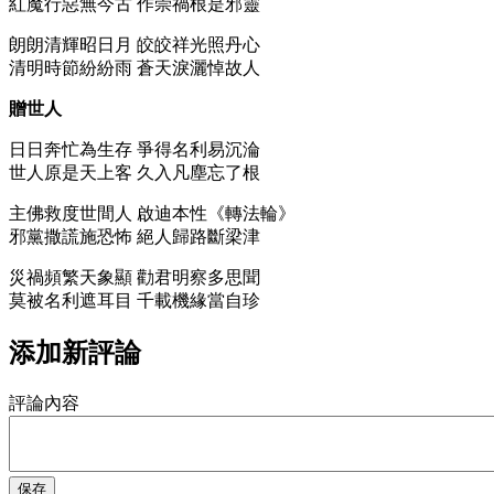
紅魔行惡無今古 作崇禍根是邪靈
朗朗清輝昭日月 皎皎祥光照丹心
清明時節紛紛雨 蒼天淚灑悼故人
贈世人
日日奔忙為生存 爭得名利易沉淪
世人原是天上客 久入凡塵忘了根
主佛救度世間人 啟迪本性《轉法輪》
邪黨撒謊施恐怖 絕人歸路斷梁津
災禍頻繁天象顯 勸君明察多思聞
莫被名利遮耳目 千載機緣當自珍
添加新評論
評論內容
保存