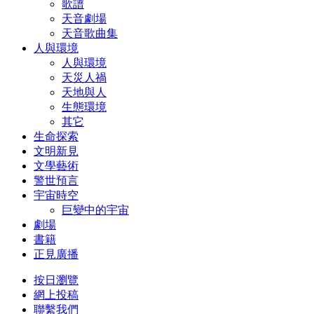
歌譜
天音劇場
天音歌曲集
人與環境
人與環境
天災人禍
天地與人
生態環境
其它
生命探索
文明新見
文學藝術
警世預言
宇宙時空
巨變中的宇宙
劇場
書籍
正見廣播
按日瀏覽
網上投稿
聯繫我們