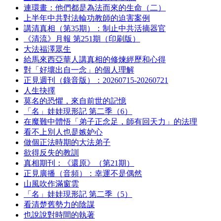
連環畫：他們都是為法而來的生命（二）
上半年中共對法輪功教師的迫害案例
講清真相（第35期）：制止中共活摘器官
《清流》月報 第251期（印刷版）
大法福澤眾生
給馬來西亞華人講真相的修煉經歷和心得
對「好壞出自一念」的個人理解
正見週刊（錄音版）：20260715-20260721
人生抉擇
莫名的恐懼，來自前世的記憶
「名」娃娃現形記 第二季（6）
在魔難中體悟「弟子正念足，師有回天力」的法理
看不上別人也是嫉妒心
做個正法時期的大法弟子
欲得反失的教訓
真相期刊：《還原》（第21期）
正見廣播（音頻）：幸運不是偶然
山風吹作滿窗雲
「名」娃娃現形記 第二季（5）
看清楚舊勢力的陰謀
也說說對時間的執著