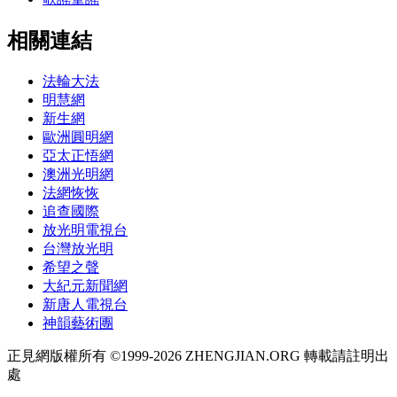
相關連結
法輪大法
明慧網
新生網
歐洲圓明網
亞太正悟網
澳洲光明網
法網恢恢
追查國際
放光明電視台
台灣放光明
希望之聲
大紀元新聞網
新唐人電視台
神韻藝術團
正見網版權所有 ©1999-2026 ZHENGJIAN.ORG 轉載請註明出
處