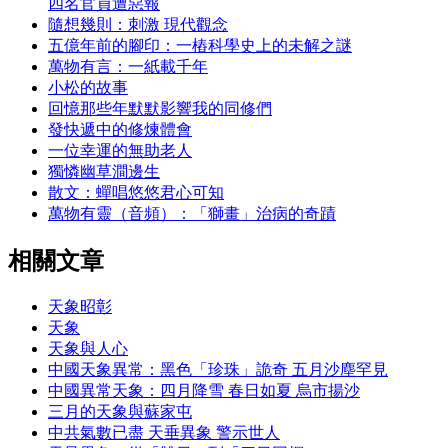
四名官員遭惡報
隨想幾則：刺激 現代觀念
五億年前的腳印：一樁科學史上的未解之謎
萬物有言：一紙載千年
小松的故事
回憶那些年默默影響我的同修們
發快遞中的修煉體會
一位幸運的無助老人
獨憐幽草澗邊生
散文：蟬唱悠悠君心可知
萬物有靈（音頻）：「獅畫」治病的奇蹟
相關文章
天象昭彰
天象
天象與人心
中國天象異常：黑色「珍珠」詭奇 五月沙塵罕見
中國異常天象：四月降雪 春日如夏 烏市揚沙
三月的天象與蘇家屯
中共氣數已盡 天垂異象 警示世人