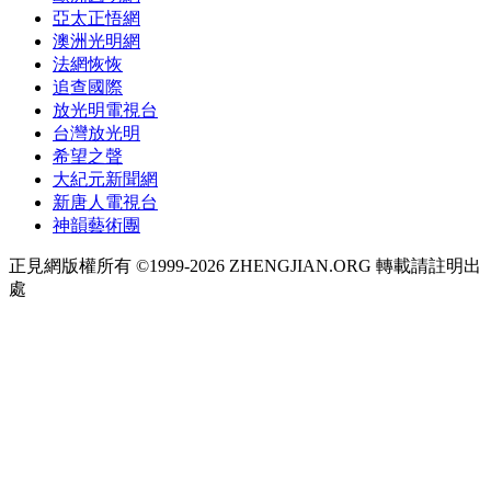
亞太正悟網
澳洲光明網
法網恢恢
追查國際
放光明電視台
台灣放光明
希望之聲
大紀元新聞網
新唐人電視台
神韻藝術團
正見網版權所有 ©1999-2026 ZHENGJIAN.ORG 轉載請註明出
處