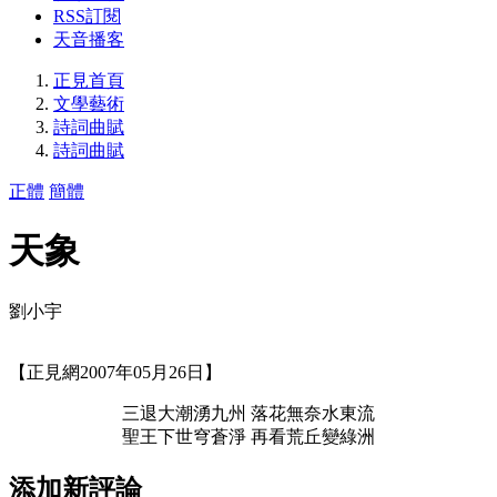
RSS訂閱
天音播客
正見首頁
文學藝術
詩詞曲賦
詩詞曲賦
正體
簡體
天象
劉小宇
【正見網2007年05月26日】
三退大潮湧九州 落花無奈水東流
聖王下世穹蒼淨 再看荒丘變綠洲
添加新評論