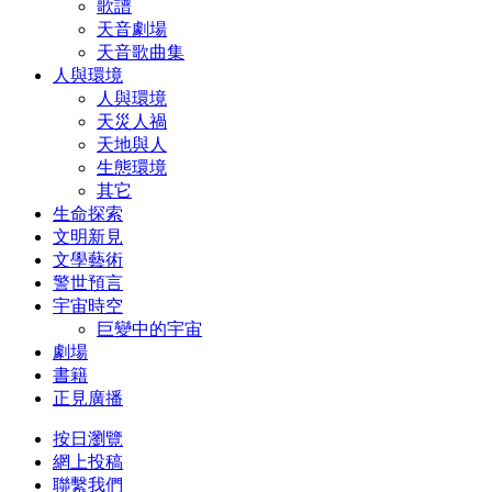
歌譜
天音劇場
天音歌曲集
人與環境
人與環境
天災人禍
天地與人
生態環境
其它
生命探索
文明新見
文學藝術
警世預言
宇宙時空
巨變中的宇宙
劇場
書籍
正見廣播
按日瀏覽
網上投稿
聯繫我們