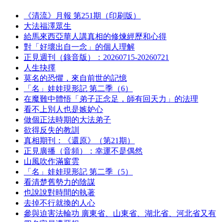
《清流》月報 第251期（印刷版）
大法福澤眾生
給馬來西亞華人講真相的修煉經歷和心得
對「好壞出自一念」的個人理解
正見週刊（錄音版）：20260715-20260721
人生抉擇
莫名的恐懼，來自前世的記憶
「名」娃娃現形記 第二季（6）
在魔難中體悟「弟子正念足，師有回天力」的法理
看不上別人也是嫉妒心
做個正法時期的大法弟子
欲得反失的教訓
真相期刊：《還原》（第21期）
正見廣播（音頻）：幸運不是偶然
山風吹作滿窗雲
「名」娃娃現形記 第二季（5）
看清楚舊勢力的陰謀
也說說對時間的執著
去掉不行就換的人心
參與迫害法輪功 廣東省、山東省、湖北省、河北省又有