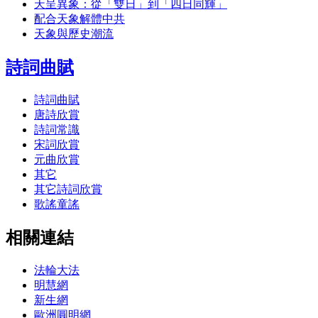
天呈異象：從「雙日」到「四日同輝」
配合天象解體中共
天象與歷史潮流
詩詞曲賦
詩詞曲賦
唐詩欣賞
詩詞常識
宋詞欣賞
元曲欣賞
其它
其它詩詞欣賞
歌謠童謠
相關連結
法輪大法
明慧網
新生網
歐洲圓明網