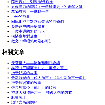
隨想幾則：刺激 現代觀念
五億年前的腳印：一樁科學史上的未解之謎
萬物有言：一紙載千年
小松的故事
回憶那些年默默影響我的同修們
發快遞中的修煉體會
一位幸運的無助老人
獨憐幽草澗邊生
散文：蟬唱悠悠君心可知
相關文章
天警世人――豬年豬開口說話
品讀《三國演義》之「董卓之死」
神奇姑婆的故事
最新發現的古代大預言：《堂中新預言━退》
神奇瘋婆婆的故事
張果對當今「亂世」的預言
神透天機淺悟之一： 神透天機的方式
彩虹戰士
讀預言所想到的