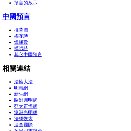
預言的啟示
中國預言
推背圖
梅花詩
燒餅歌
禪師詩
其它中國預言
相關連結
法輪大法
明慧網
新生網
歐洲圓明網
亞太正悟網
澳洲光明網
法網恢恢
追查國際
放光明電視台