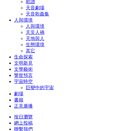
歌譜
天音劇場
天音歌曲集
人與環境
人與環境
天災人禍
天地與人
生態環境
其它
生命探索
文明新見
文學藝術
警世預言
宇宙時空
巨變中的宇宙
劇場
書籍
正見廣播
按日瀏覽
網上投稿
聯繫我們