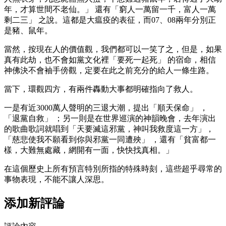
年，才算世間不老仙。」 還有「窮人一萬留一千，富人一萬
剩二三」 之說。這都是大瘟疫的表征，而07、08兩年分別正
是豬、鼠年。
當然，按現在人的價值觀，我們都可以一笑了之，但是，如果
真有此劫，也不會如黨文化裡「要死一起死」 的宿命，相信
神佛決不會袖手傍觀，定要在此之前充分的給人一條生路。
當下，環觀四方，有兩件轟動大事都明確指向了救人。
一是有近3000萬人聲明的三退大潮，提出「順天保命」 ，
「退黨自救」 ；另一則是在世界巡演的神韻晚會，去年演出
的歌曲歌詞就唱到「天要滅這邪黨，神叫我救度這一方」，
「慈悲使我不願看到你與邪黨一同遭殃」 ，還有「貧富都一
樣，大難無處藏，網開有一面，快快找真相。」
在這個歷史上所有預言特別所指的特殊時刻，這些超乎尋常的
事物表現，不能不讓人深思。
添加新評論