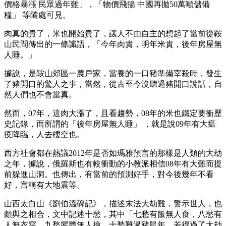
價格暴漲 民眾過年難」，「物價飛揚 中國再拋50萬噸儲備
糧」 等隨處可見。
肉真的貴了，米也開始貴了，讓人不由自主的想起了當前從鞍
山民間傳出的一條讖語，「今年肉貴，明年米貴，後年房屋無
人睡。」
據說，是鞍山郊區一農戶家，當養的一口豬準備宰殺時，發生
了豬開口的驚人之事，當然，從古至今沒聽過豬開口說話，自
然人們也不會當真。
然而，07年，這肉大漲了，且看趨勢，08年的米也鐵定要衝歷
史記錄，而所謂的「後年房屋無人睡」 ，就是說09年有大瘟
疫降臨，人去樓空也。
西方社會都在熱議2012年是否如瑪雅預言的那樣是人類的大劫
之年，據說，俄羅斯也有較衝動的小教派相信08年有大難而提
前躲進山洞。也傳出，有當前的預測好手，對今後幾年不看
好，言稱有大地震等。
山西太白山《劉伯溫碑記》，描述末法大劫難，警示世人，也
頗與之相合，文中記述十愁，其中「七愁有飯無人食，八愁有
人無衣穿，九愁屍體無人撿，十愁難過豬鼠年，若得過了大劫