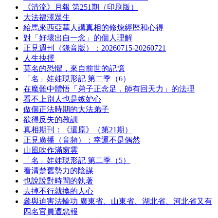
《清流》月報 第251期（印刷版）
大法福澤眾生
給馬來西亞華人講真相的修煉經歷和心得
對「好壞出自一念」的個人理解
正見週刊（錄音版）：20260715-20260721
人生抉擇
莫名的恐懼，來自前世的記憶
「名」娃娃現形記 第二季（6）
在魔難中體悟「弟子正念足，師有回天力」的法理
看不上別人也是嫉妒心
做個正法時期的大法弟子
欲得反失的教訓
真相期刊：《還原》（第21期）
正見廣播（音頻）：幸運不是偶然
山風吹作滿窗雲
「名」娃娃現形記 第二季（5）
看清楚舊勢力的陰謀
也說說對時間的執著
去掉不行就換的人心
參與迫害法輪功 廣東省、山東省、湖北省、河北省又有
四名官員遭惡報