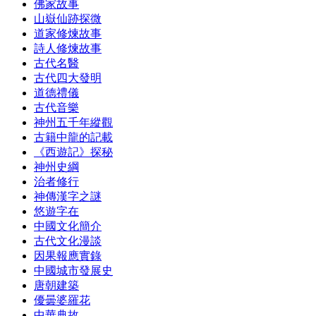
佛家故事
山嶽仙跡探微
道家修煉故事
詩人修煉故事
古代名醫
古代四大發明
道德禮儀
古代音樂
神州五千年縱觀
古籍中龍的記載
《西遊記》探秘
神州史綱
治者修行
神傳漢字之謎
悠遊字在
中國文化簡介
古代文化漫談
因果報應實錄
中國城市發展史
唐朝建築
優曇婆羅花
中華典故