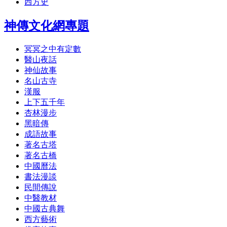
西方史
神傳文化網專題
冥冥之中有定數
醫山夜話
神仙故事
名山古寺
漢服
上下五千年
杏林漫步
黑暗傳
成語故事
著名古塔
著名古橋
中國曆法
書法漫談
民間傳說
中醫教材
中國古典舞
西方藝術