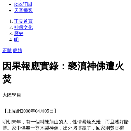
RSS訂閱
天音播客
正見首頁
神傳文化
歷史
明
正體
簡體
因果報應實錄：褻瀆神佛遭火
焚
大陸學員
【正見網2008年04月05日】
明朝末年，有一個叫陳荊山的人，性情暴燥兇殘，而且嗜好賭
博。家中供奉一尊木製神像，出外賭博贏了，回家則焚香禮