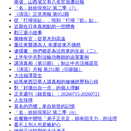
南省、山西省又有八名官員遭惡報
「名」娃娃現形記 第二季（7）
《清流》正見周報 第952期
從「打掃浴缸」，悟到「打掃『欲』缸」
近期在日本真相點的一些體會
勸三退小故事
萬物有言：從草木到高遠
重症來襲遇高人 幸運從來不偶然
連環畫：他們都是為法而來的生命（二）
上半年中共對法輪功教師的迫害案例
講清真相（第35期）：制止中共活摘器官
《清流》月報 第251期（印刷版）
大法福澤眾生
給馬來西亞華人講真相的修煉經歷和心得
對「好壞出自一念」的個人理解
正見週刊（錄音版）：20260715-20260721
人生抉擇
莫名的恐懼，來自前世的記憶
「名」娃娃現形記 第二季（6）
在魔難中體悟「弟子正念足，師有回天力」的法理
看不上別人也是嫉妒心
做個正法時期的大法弟子