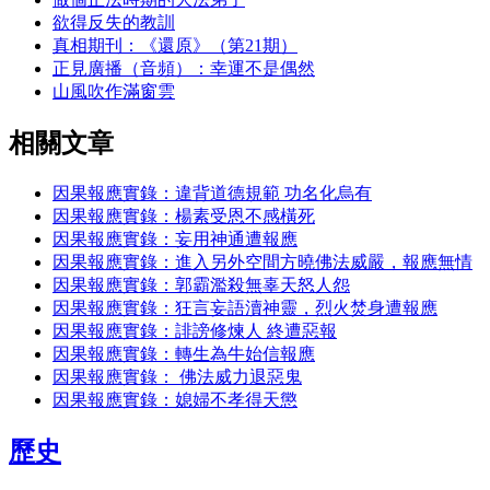
欲得反失的教訓
真相期刊：《還原》（第21期）
正見廣播（音頻）：幸運不是偶然
山風吹作滿窗雲
相關文章
因果報應實錄：違背道德規範 功名化烏有
因果報應實錄：楊素受恩不感橫死
因果報應實錄：妄用神通遭報應
因果報應實錄：進入另外空間方曉佛法威嚴，報應無情
因果報應實錄：郭霸濫殺無辜天怒人怨
因果報應實錄：狂言妄語瀆神靈，烈火焚身遭報應
因果報應實錄：誹謗修煉人 終遭惡報
因果報應實錄：轉生為牛始信報應
因果報應實錄： 佛法威力退惡鬼
因果報應實錄：媳婦不孝得天懲
歷史