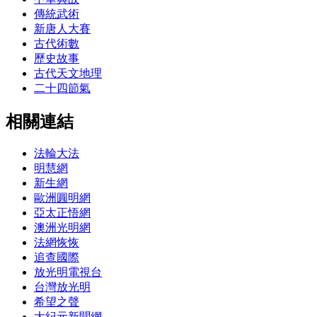
傳統武術
新唐人大賽
古代術數
歷史故事
古代天文地理
二十四節氣
相關連結
法輪大法
明慧網
新生網
歐洲圓明網
亞太正悟網
澳洲光明網
法網恢恢
追查國際
放光明電視台
台灣放光明
希望之聲
大紀元新聞網