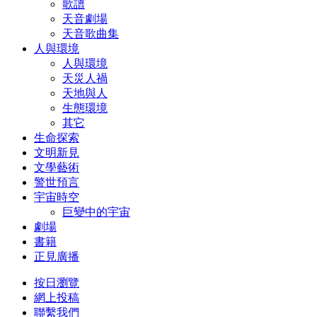
歌譜
天音劇場
天音歌曲集
人與環境
人與環境
天災人禍
天地與人
生態環境
其它
生命探索
文明新見
文學藝術
警世預言
宇宙時空
巨變中的宇宙
劇場
書籍
正見廣播
按日瀏覽
網上投稿
聯繫我們