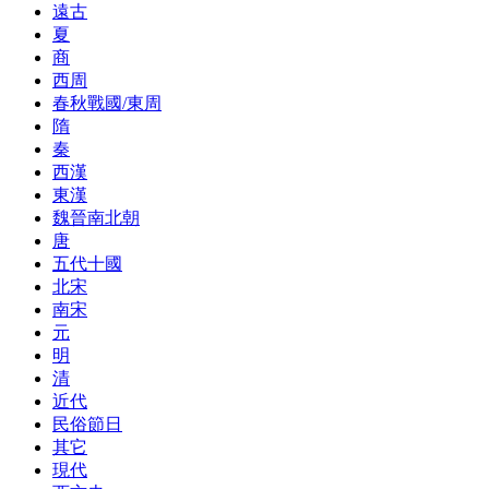
遠古
夏
商
西周
春秋戰國/東周
隋
秦
西漢
東漢
魏晉南北朝
唐
五代十國
北宋
南宋
元
明
清
近代
民俗節日
其它
現代