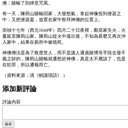
佛；賭輸了則肆意咒罵。
有一天，陳荊山賭輸回家，大發怒氣，拿起神像投到便器之
中；又把便器蓋，放置在家中祭拜神佛的位置上。
崇禎十七年（西元1644年）四月二十日夜裡，鄰居家失火，火
蔓延至陳荊山家。陳荊山從火中逃出後，不知為甚麼又再次沖
入家中，結果在廁所中被燒死。
神佛傳法是為了救度世人，而不是讓人通過賭博等手段去發不
義之財的，陳荊山賭輸就遷怒於神佛，真是太不應該了，也是
在犯罪，所以遭報而亡。
（資料來源：清《蚓讓瑣語》 ）
添加新評論
評論內容
保存