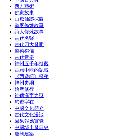
西方藝術
佛家故事
山嶽仙跡探微
道家修煉故事
詩人修煉故事
古代名醫
古代四大發明
道德禮儀
古代音樂
神州五千年縱觀
古籍中龍的記載
《西遊記》探秘
神州史綱
治者修行
神傳漢字之謎
悠遊字在
中國文化簡介
古代文化漫談
因果報應實錄
中國城市發展史
唐朝建築