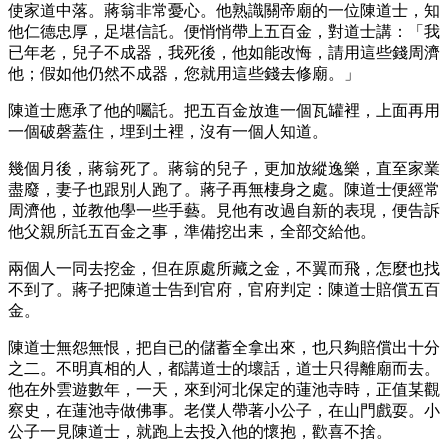
使家道中落。蔣翁非常憂心。他熟識關帝廟的一位陳道士，知
他仁德忠厚，足堪信託。便悄悄帶上五百金，對道士講：「我
已年老，兒子不成器，我死後，他如能改悔，請用這些錢周濟
他；假如他仍然不成器，您就用這些錢去修廟。」
陳道士應承了他的囑託。把五百金放進一個瓦罐裡，上面再用
一個破磬蓋住，埋到土裡，沒有一個人知道。
幾個月後，蔣翁死了。蔣翁的兒子，更加放縱逸樂，直至家業
盡廢，妻子也跟別人跑了。蔣子再無棲身之處。陳道士便經常
周濟他，並教他學一些手藝。見他有改過自新的表現，便告訴
他父親所託五百金之事，準備挖出耒，全部交給他。
兩個人一同去挖金，但在原處所藏之金，不翼而飛，怎麼也找
不到了。蔣子把陳道士告到官府，官府判定：陳道士賠償五百
金。
陳道士無怨無恨，把自已的儲蓄全拿出來，也只夠賠償出十分
之二。不明真相的人，都講道士的壞話，道士只得離廟而去。
他在外雲遊數年，一天，來到河北保定的蓮池寺時，正值某觀
察史，在蓮池寺做佛事。老僕人帶著小公子，在山門戲耍。小
公子一見陳道士，就跑上去投入他的懷抱，歡喜不捨。