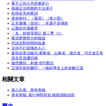
看不上別人也是嫉妒心
做個正法時期的大法弟子
欲得反失的教訓
真相期刊：《還原》（第21期）
正見廣播（音頻）：幸運不是偶然
山風吹作滿窗雲
「名」娃娃現形記 第二季（5）
看清楚舊勢力的陰謀
也說說對時間的執著
去掉不行就換的人心
參與迫害法輪功 廣東省、山東省、湖北省、河北省又有
四名官員遭惡報
隨想幾則：刺激 現代觀念
五億年前的腳印：一樁科學史上的未解之謎
相關文章
真心向善 善有善報
善有善報: 善行神明有知 積德消除頑疾