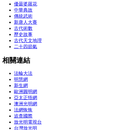
優曇婆羅花
中華典故
傳統武術
新唐人大賽
古代術數
歷史故事
古代天文地理
二十四節氣
相關連結
法輪大法
明慧網
新生網
歐洲圓明網
亞太正悟網
澳洲光明網
法網恢恢
追查國際
放光明電視台
台灣放光明