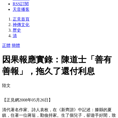
RSS訂閱
天音播客
正見首頁
神傳文化
歷史
清
正體
簡體
因果報應實錄：陳道士「善有
善報」，拖久了還付利息
陸文
【正見網2008年05月26日】
清代著名作家、詩人袁枚，在《新齊諧》中記述：滕縣的夏
鎮，住著一位蔣翁，勤儉持家。生了個兒子，卻遊手好閒，致