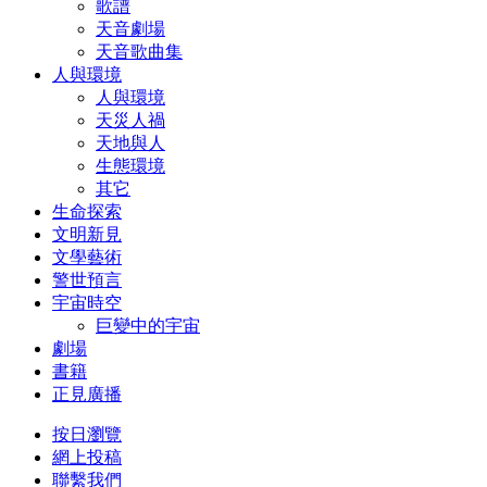
歌譜
天音劇場
天音歌曲集
人與環境
人與環境
天災人禍
天地與人
生態環境
其它
生命探索
文明新見
文學藝術
警世預言
宇宙時空
巨變中的宇宙
劇場
書籍
正見廣播
按日瀏覽
網上投稿
聯繫我們