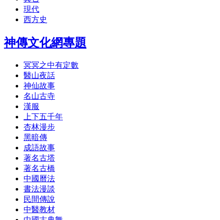
現代
西方史
神傳文化網專題
冥冥之中有定數
醫山夜話
神仙故事
名山古寺
漢服
上下五千年
杏林漫步
黑暗傳
成語故事
著名古塔
著名古橋
中國曆法
書法漫談
民間傳說
中醫教材
中國古典舞