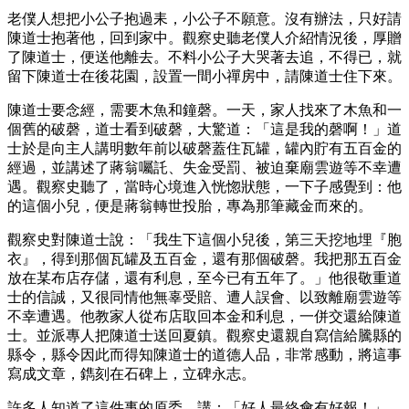
老僕人想把小公子抱過耒，小公子不願意。沒有辦法，只好請
陳道士抱著他，回到家中。觀察史聽老僕人介紹情況後，厚贈
了陳道士，便送他離去。不料小公子大哭著去追，不得已，就
留下陳道士在後花園，設置一間小禪房中，請陳道士住下來。
陳道士要念經，需要木魚和鐘磬。一天，家人找來了木魚和一
個舊的破磬，道士看到破磬，大驚道：「這是我的磬啊！」道
士於是向主人講明數年前以破磬蓋住瓦罐，罐內貯有五百金的
經過，並講述了蔣翁囑託、失金受罰、被迫棄廟雲遊等不幸遭
遇。觀察史聽了，當時心境進入恍惚狀態，一下子感覺到：他
的這個小兒，便是蔣翁轉世投胎，專為那筆藏金而來的。
觀察史對陳道士說：「我生下這個小兒後，第三天挖地埋『胞
衣』，得到那個瓦罐及五百金，還有那個破磬。我把那五百金
放在某布店存儲，還有利息，至今已有五年了。」他很敬重道
士的信誠，又很同情他無辜受賠、遭人誤會、以致離廟雲遊等
不幸遭遇。他教家人從布店取回本金和利息，一併交還給陳道
士。並派專人把陳道士送回夏鎮。觀察史還親自寫信給騰縣的
縣令，縣令因此而得知陳道士的道德人品，非常感動，將這事
寫成文章，鐫刻在石碑上，立碑永志。
許多人知道了這件事的原委，講：「好人最終會有好報！」