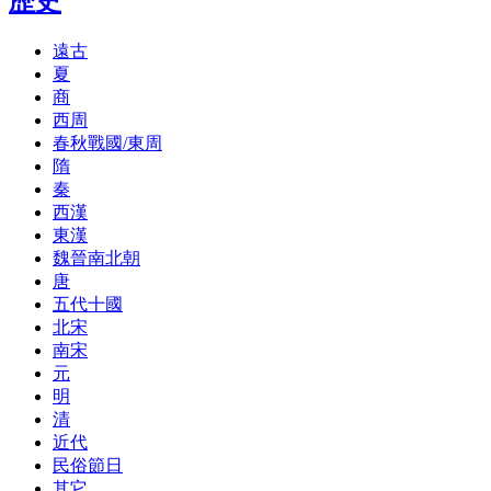
歷史
遠古
夏
商
西周
春秋戰國/東周
隋
秦
西漢
東漢
魏晉南北朝
唐
五代十國
北宋
南宋
元
明
清
近代
民俗節日
其它