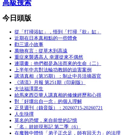
高級搜索
今日頭版
從「打掃浴缸」，悟到「打掃『欲』缸」
近期在日本真相點的一些體會
勸三退小故事
萬物有言：從草木到高遠
重症來襲遇高人 幸運從來不偶然
連環畫：他們都是為法而來的生命（二）
上半年中共對法輪功教師的迫害案例
講清真相（第35期）：制止中共活摘器官
《清流》月報 第251期（印刷版）
大法福澤眾生
給馬來西亞華人講真相的修煉經歷和心得
對「好壞出自一念」的個人理解
正見週刊（錄音版）：20260715-20260721
人生抉擇
莫名的恐懼，來自前世的記憶
「名」娃娃現形記 第二季（6）
在魔難中體悟「弟子正念足，師有回天力」的法理