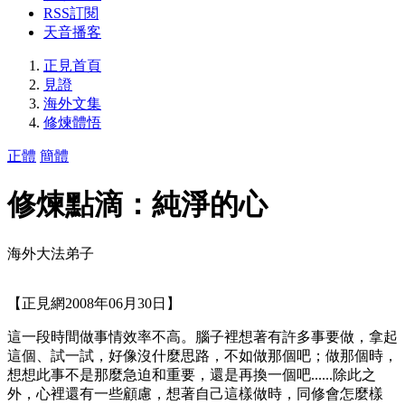
RSS訂閱
天音播客
正見首頁
見證
海外文集
修煉體悟
正體
簡體
修煉點滴：純淨的心
海外大法弟子
【正見網2008年06月30日】
這一段時間做事情效率不高。腦子裡想著有許多事要做，拿起
這個、試一試，好像沒什麼思路，不如做那個吧；做那個時，
想想此事不是那麼急迫和重要，還是再換一個吧......除此之
外，心裡還有一些顧慮，想著自己這樣做時，同修會怎麼樣