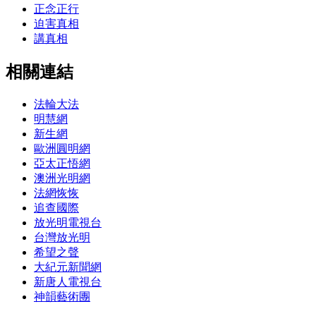
正念正行
迫害真相
講真相
相關連結
法輪大法
明慧網
新生網
歐洲圓明網
亞太正悟網
澳洲光明網
法網恢恢
追查國際
放光明電視台
台灣放光明
希望之聲
大紀元新聞網
新唐人電視台
神韻藝術團