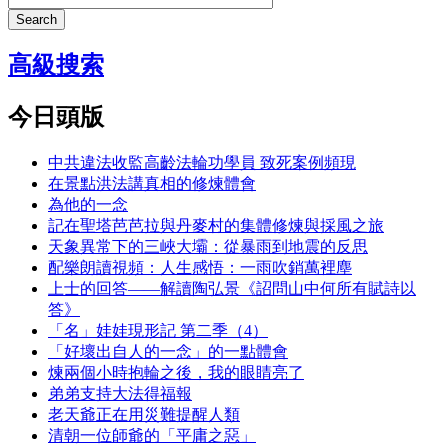
Search
高級搜索
今日頭版
中共違法收監高齡法輪功學員 致死案例頻現
在景點洪法講真相的修煉體會
為他的一念
記在聖塔芭芭拉與丹麥村的集體修煉與採風之旅
天象異常下的三峽大壩：從暴雨到地震的反思
配樂朗讀視頻：人生感悟：一雨吹銷萬裡塵
上士的回答——解讀陶弘景《詔問山中何所有賦詩以
答》
「名」娃娃現形記 第二季（4）
「好壞出自人的一念」的一點體會
煉兩個小時抱輪之後，我的眼睛亮了
弟弟支持大法得福報
老天爺正在用災難提醒人類
清朝一位師爺的「平庸之惡」