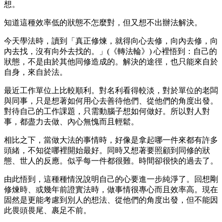
想。
知道這種效率低的狀態不怎麼對，但又想不出辦法解決。
今天學法時，讀到「真正修煉，就得向心去修，向內去修，向
內去找，沒有向外去找的。」(《轉法輪》) 心裡悟到：自己的
狀態，不是由於其他同修造成的。解決的途徑，也只能來自於
自身，來自於法。
最近工作單位上比較順利。對名利看得較淡，對於單位的老闆
與同事，只是想著如何用心去善待他們、從他們的角度出發。
對待自己的工作課題，只需動腦子想如何做好。所以對人對
事，都盡力去做、內心無愧而且輕鬆。
相比之下，當做大法的事情時，好像是拿起哪一件來都有許多
頭緒，不知從哪裡開始最好。同時又想著要照顧到同修的狀
態、世人的反應。似乎每一件都很難。時間卻很快的過去了。
由此悟到，這種種情況說明自己的心要進一步純淨了。回想剛
修煉時、或幾年前證實法時，做事情很專心而且效率高。現在
固然是更能考慮到別人的想法、從他們的角度出發，但不能因
此畏頭畏尾、裹足不前。