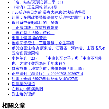
「名」娃娃現形記 第二季（3）
《清流》正見周報 第951期
7.20反迫害日之前 長春大肆綁架法輪功學員
組圖：多國政要聲援法輪功反迫害27周年（下）
銀河系中光彩奪目的「吊燈」
「正法口訣」在監獄裡飄揚
「現在是『法輪』時代」
重慶山體崩塌的警示
催眠回溯療法：三世姻緣，今生再續
參與迫害法輪功 廣東省、江西省、河南省、山西省又有
五名官員遭惡報
史翰萃真（23）： 「中庸其至矣乎」與「中庸不可能
也」之篤守難題為何千年未解？
佛家故事：地震之前，瘋僧高喊「肚上舔」
正見週刊（錄音版）：20260708-20260714
組圖：全球法輪功學員紀念反迫害27年
對病業的理悟
在煉功中闖病業關
對主角的理解
相關文章