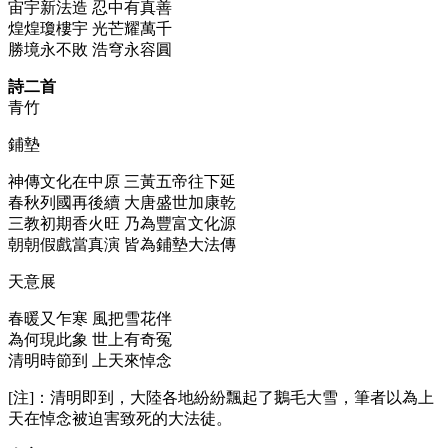
宙宇新法造 忍中有真善
煌煌瓊樓宇 光芒耀萬千
勝境永不敗 浩穹永容圓
詩二首
青竹
鋪墊
神傳文化在中原 三黃五帝往下延
春秋列國再後續 大唐盛世加康乾
三教初期香火旺 乃為豐富文化源
朝朝假戲當真演 皆為鋪墊大法傳
天意展
春暖又乍寒 風把雪花伴
為何現此象 世上有奇冤
清明時節到 上天來悼念
[注]：清明即到，大陸各地紛紛飄起了鵝毛大雪，筆者以為上
天在悼念被迫害致死的大法徒。