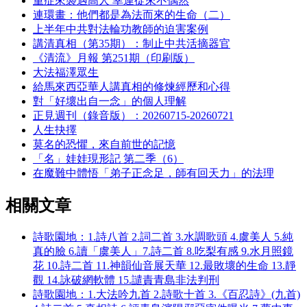
重症來襲遇高人 幸運從來不偶然
連環畫：他們都是為法而來的生命（二）
上半年中共對法輪功教師的迫害案例
講清真相（第35期）：制止中共活摘器官
《清流》月報 第251期（印刷版）
大法福澤眾生
給馬來西亞華人講真相的修煉經歷和心得
對「好壞出自一念」的個人理解
正見週刊（錄音版）：20260715-20260721
人生抉擇
莫名的恐懼，來自前世的記憶
「名」娃娃現形記 第二季（6）
在魔難中體悟「弟子正念足，師有回天力」的法理
相關文章
詩歌園地：1.詩八首 2.詞二首 3.水調歌頭 4.虞美人 5.純
真的臉 6.讀「虞美人」7.詩二首 8.吃梨有感 9.水月照鏡
花 10.詩二首 11.神韻仙音展天華 12.最敗壞的生命 13.靜
觀 14.詠破網軟體 15.譴責青島非法判刑
詩歌園地：1.大法吟九首 2.詩歌十首 3.《百忍詩》(九首)