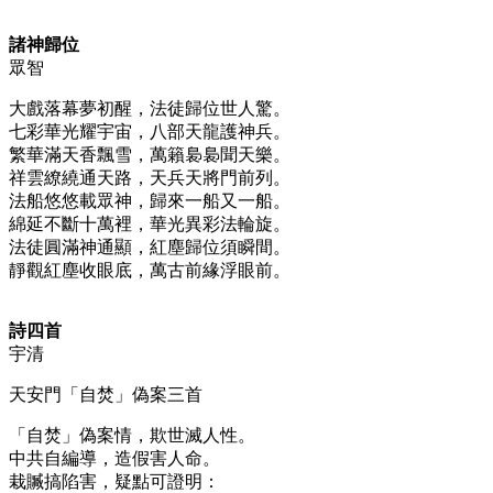
諸神歸位
眾智
大戲落幕夢初醒，法徒歸位世人驚。
七彩華光耀宇宙，八部天龍護神兵。
繁華滿天香飄雪，萬籟裊裊聞天樂。
祥雲繚繞通天路，天兵天將門前列。
法船悠悠載眾神，歸來一船又一船。
綿延不斷十萬裡，華光異彩法輪旋。
法徒圓滿神通顯，紅塵歸位須瞬間。
靜觀紅塵收眼底，萬古前緣浮眼前。
詩四首
宇清
天安門「自焚」偽案三首
「自焚」偽案情，欺世滅人性。
中共自編導，造假害人命。
栽贓搞陷害，疑點可證明：