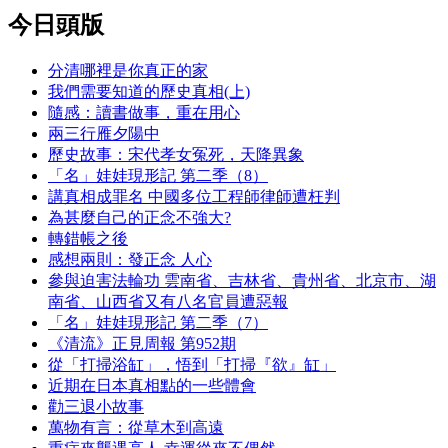
今日頭版
分清哪裡是你真正的家
我們需要知道的歷史真相(上)
隨感：讀書做事，重在用心
兩三行雁夕陽中
歷史故事：宋代孝女冤死，天降異象
「名」娃娃現形記 第二季（8）
講真相成罪名 中國多位工程師律師遭枉判
為甚麼自己的正念不強大?
轉錯帳之後
感想兩則：發正念 人心
參與迫害法輪功 雲南省、吉林省、貴州省、北京市、湖
南省、山西省又有八名官員遭惡報
「名」娃娃現形記 第二季（7）
《清流》正見周報 第952期
從「打掃浴缸」，悟到「打掃『欲』缸」
近期在日本真相點的一些體會
勸三退小故事
萬物有言：從草木到高遠