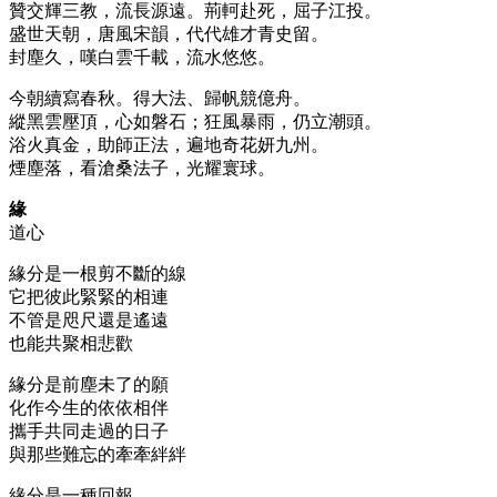
贊交輝三教，流長源遠。荊軻赴死，屈子江投。
盛世天朝，唐風宋韻，代代雄才青史留。
封塵久，嘆白雲千載，流水悠悠。
今朝續寫春秋。得大法、歸帆競億舟。
縱黑雲壓頂，心如磐石；狂風暴雨，仍立潮頭。
浴火真金，助師正法，遍地奇花妍九州。
煙塵落，看滄桑法子，光耀寰球。
緣
道心
緣分是一根剪不斷的線
它把彼此緊緊的相連
不管是咫尺還是遙遠
也能共聚相悲歡
緣分是前塵未了的願
化作今生的依依相伴
攜手共同走過的日子
與那些難忘的牽牽絆絆
緣分是一種回報