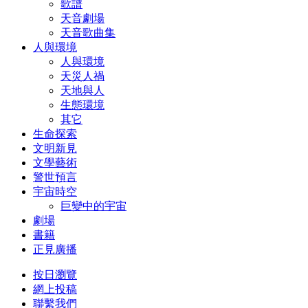
歌譜
天音劇場
天音歌曲集
人與環境
人與環境
天災人禍
天地與人
生態環境
其它
生命探索
文明新見
文學藝術
警世預言
宇宙時空
巨變中的宇宙
劇場
書籍
正見廣播
按日瀏覽
網上投稿
聯繫我們