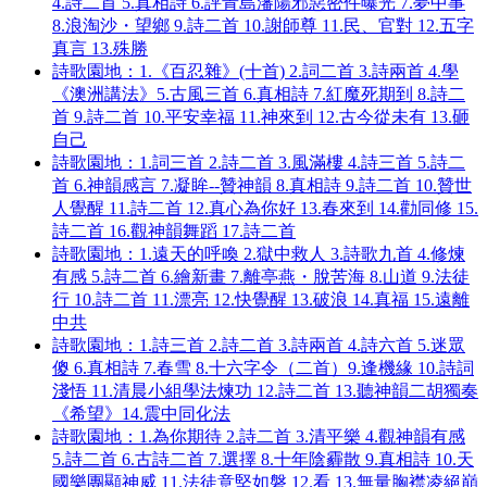
4.詩二首 5.真相詩 6.評青島瀋陽邪惡密件曝光 7.夢中事
8.浪淘沙・望鄉 9.詩二首 10.謝師尊 11.民、官對 12.五字
真言 13.殊勝
詩歌園地：1.《百忍雜》(十首) 2.詞二首 3.詩兩首 4.學
《澳洲講法》5.古風三首 6.真相詩 7.紅魔死期到 8.詩二
首 9.詩二首 10.平安幸福 11.神來到 12.古今從未有 13.砸
自己
詩歌園地：1.詞三首 2.詩二首 3.風滿樓 4.詩三首 5.詩二
首 6.神韻感言 7.凝眸--贊神韻 8.真相詩 9.詩二首 10.贊世
人覺醒 11.詩二首 12.真心為你好 13.春來到 14.勸同修 15.
詩二首 16.觀神韻舞蹈 17.詩二首
詩歌園地：1.遠天的呼喚 2.獄中救人 3.詩歌九首 4.修煉
有感 5.詩二首 6.繪新畫 7.離亭燕・脫苦海 8.山道 9.法徒
行 10.詩二首 11.漂亮 12.快覺醒 13.破浪 14.真福 15.遠離
中共
詩歌園地：1.詩三首 2.詩二首 3.詩兩首 4.詩六首 5.迷眾
傻 6.真相詩 7.春雪 8.十六字令（二首）9.逢機緣 10.詩詞
淺悟 11.清晨小組學法煉功 12.詩二首 13.聽神韻二胡獨奏
《希望》14.震中同化法
詩歌園地：1.為你期待 2.詩二首 3.清平樂 4.觀神韻有感
5.詩二首 6.古詩二首 7.選擇 8.十年陰霾散 9.真相詩 10.天
國樂團顯神威 11.法徒意堅如磐 12.看 13.無量胸襟凌絕巔