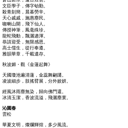
文臣學子，傳字劬勤。
殺青刻簡，晨暮勞辛。
天心戚戚，施惠塵民。
唿喇山開，飛下仙人。
傳授神筆，鳳毫殊珍。
龍蛇飛動，飄灑遒渾。
恭請迎受，無限感恩。
高士儒生，從行奉遵。
雅韻華章，千載遺存。
秋波媚・觀《金蓮起舞》
天國瓊池遍清蓮，金蕊舞翩躚。
凌波細步，肢搖臂展，分外姣妍。
經風沐雨塵無染，歸向佛門還。
冰清玉潔，香波流溢，飛灑塵寰。
沁園春
雲松
華夏文明，燦爛輝煌，多少風流。