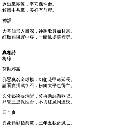
退出黨團隊，平安保性命。
解體中共黨，美好有前程。
神韻
大幕仙景入目深，神韻歌舞如甘霖。
紅魔難阻寰中客，一睹風姿萬裡尋。
真相詩
梅緣
莫助邪黨
邪惡臭名全球揚，幻想花甲命延長。
請看貴州藏字石，粉飾太平也得亡。
文化藝術要清醒，莫再助惡讚歌唱。
只管三退保性命，不與紅魔同遭殃。
日全食
異象頻顯指惡黨，三年五載必滅亡。