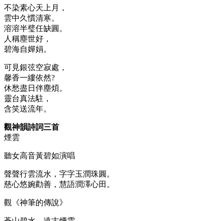
不染素心天上月，
雲中久慣清寒。
溶溶半璧任缺圓。
人稱塵世好，
碧海自嬋娟。
可見銀弦空寂處，
馨香一縷依然?
休愁盡日伴塵煩。
靈台真法駐，
含笑送流年。
觀神韻詩詞三首
煙雲
聽女高音黃碧如演唱
聲聲行雲流水，字字玉潤珠圓。
慈心悠婉勸善，慧語潤澤心田。
觀《神筆的傳說》
蒼山碧水，遠古煙雲。