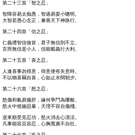
第二十三首「智之忍」
智障容易太痴愚，智過易耍小聰明。
大智若愚心念正，兼善天下神路行。
第二十四首「信之忍」
仁義禮智信做首，君子無信則不立。
言而無信是小人，信能載義行大利。
第二十五首「喜之忍」
人逢喜事勿得意，得意便有失意時。
不以物喜竊自喜，心如止水閱朝夕。
第二十六首「怒之忍」
怒傷和氣易傷肝，緣何爭鬥為哪般。
怒火中燒施惡暴，天理不容自傷殘。
逆來順受見忍功，怒火消去心清涼。
凡事能容且容忍，心胸寬廣不自狂。
第二十七首「疾之忍」