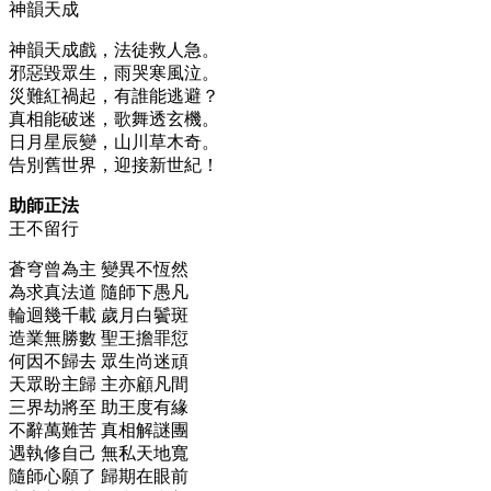
神韻天成
神韻天成戲，法徒救人急。
邪惡毀眾生，雨哭寒風泣。
災難紅禍起，有誰能逃避？
真相能破迷，歌舞透玄機。
日月星辰變，山川草木奇。
告別舊世界，迎接新世紀！
助師正法
王不留行
蒼穹曾為主 變異不恆然
為求真法道 隨師下愚凡
輪迴幾千載 歲月白鬢斑
造業無勝數 聖王擔罪愆
何因不歸去 眾生尚迷頑
天眾盼主歸 主亦顧凡間
三界劫將至 助王度有緣
不辭萬難苦 真相解謎團
遇執修自己 無私天地寬
隨師心願了 歸期在眼前