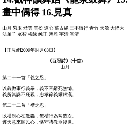
畫中偶得 16.見真
山月 紫玉 煙雲 雲松 道心 萬古緣 王不留行 青竹 天源 大陸大
法弟子 眾智 梅緣 純正 鴻雁 宇清 智清
【正見網2009年04月03日】
《百忍詩》(十首)
山月
第二十一首「義之忍」
以義做事行義舉，義不容辭死無憾。
義所當誅不庇親，忠孝節義耀銀漢。
第二十二首「禮之忍」
以禮制心在敬義，無禮行為常造次。
遵天意來順民心，恪守禮教垂後世。