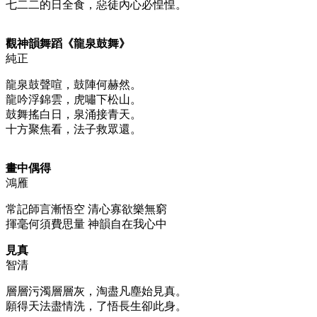
七二二的日全食，惡徒內心必惶惶。
觀神韻舞蹈《龍泉鼓舞》
純正
龍泉鼓聲喧，鼓陣何赫然。
龍吟浮錦雲，虎嘯下松山。
鼓舞搖白日，泉涌接青天。
十方聚焦看，法子救眾還。
畫中偶得
鴻雁
常記師言漸悟空 清心寡欲樂無窮
揮毫何須費思量 神韻自在我心中
見真
智清
層層污濁層層灰，淘盡凡塵始見真。
願得天法盡情洗，了悟長生卻此身。