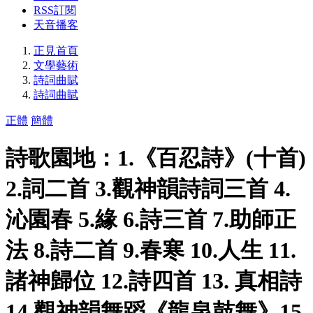
RSS訂閱
天音播客
正見首頁
文學藝術
詩詞曲賦
詩詞曲賦
正體
簡體
詩歌園地：1.《百忍詩》(十首)
2.詞二首 3.觀神韻詩詞三首 4.
沁園春 5.緣 6.詩三首 7.助師正
法 8.詩二首 9.春寒 10.人生 11.
諸神歸位 12.詩四首 13. 真相詩
14.觀神韻舞蹈《龍泉鼓舞》15.