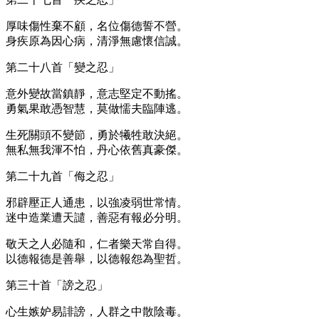
厚味傷性棄不顧，名位傷德誓不營。
身疾原為因心病，清淨無慮懷信誠。
第二十八首「變之忍」
意外變故當鎮靜，意志堅定不動搖。
勇氣果敢憑智慧，莫做懦夫臨陣逃。
生死關頭不變節，勇於犧牲敢決絕。
無私無我渾不怕，丹心依舊真豪傑。
第二十九首「侮之忍」
邪辟壓正人通患，以強凌弱世常情。
迷中造業遭天譴，善惡有報必分明。
敬天之人必隨和，仁者樂天常自得。
以德報德是善舉，以德報怨為聖哲。
第三十首「謗之忍」
心生嫉妒易誹謗，人群之中散陰毒。