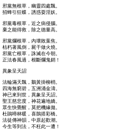
邪黨無根草，幽靈四處飄。
招蜂引狂蝶，誘惑耍淫妖。
邪黨毒根草，近之病侵腦。
棄之能得救，除之德量高。
邪黨爛根草，內壞敗葉焦。
枯朽著風倒，屍干做火燒。
邪黨亡根草，誅滅在今朝。
正法春風過，根斷爛鬼銷！
異象呈天詔
法輪滿天飄，鵝黃掛柳梢。
四海無窮碧，五洲涌金濤。
神已來到世，異象呈天詔。
聖王慈悲度，神花遍地嬌。
眾生快覺醒，莫把機緣拋。
杜鵑啼林暖，喜鵲搭彩橋。
法徒傳神韻，中原起歡潮。
今生等到法，不枉此一遭！