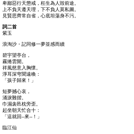
卑鄙惡行天懲戒，枉生為人毀前途。
上不負天遵天理，下不負人莫私圖。
見賢思齊常自省，心底坦蕩身不污。
詞二首
紫玉
浪淘沙・記同修一夢並感而續
碧宇望亭台，
霧捲雲開。
祥風慈意入胸懷。
淨耳深穹聞遠喚：
「孩子歸來！」
短夢撼心哀，
涌淚難揩。
巾濕衾邑枕旁歪。
起坐朝天忙合十：
「這就回--來--！」
臨江仙