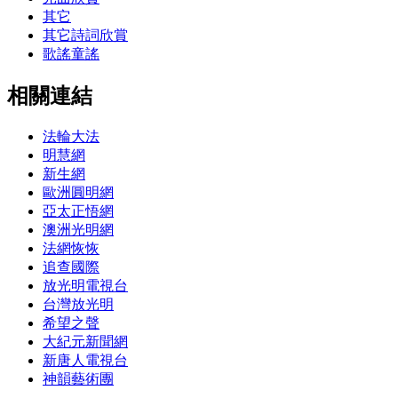
其它
其它詩詞欣賞
歌謠童謠
相關連結
法輪大法
明慧網
新生網
歐洲圓明網
亞太正悟網
澳洲光明網
法網恢恢
追查國際
放光明電視台
台灣放光明
希望之聲
大紀元新聞網
新唐人電視台
神韻藝術團