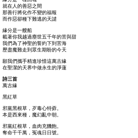
就在人的善惡之間
那善行將化作不變的福報
而作惡卻種下難逃的天譴
緣分是一艘船
載著你我越過塵世五千年的苦與甜
我們為了神聖的誓約下到苦海
歷盡魔難走到眾生期盼的今天
願我們攜手精進珍惜這萬古緣
在聖潔的天界中做永生的淨蓮
詩三首
萬古緣
黑紅草
邪黨黑根草，歹毒心特孬。
本是西來種，魔幻亂中朝。
邪黨紅根草，血肉充饑飽。
奪命千千萬，冤魂日日號。