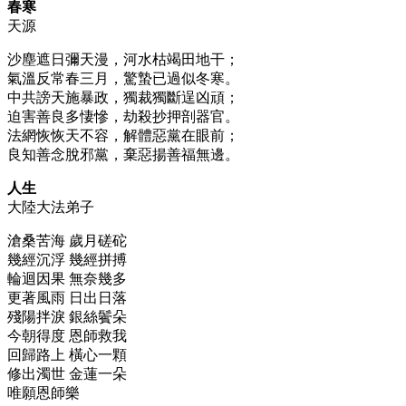
春寒
天源
沙塵遮日彌天漫，河水枯竭田地干；
氣溫反常春三月，驚蟄已過似冬寒。
中共謗天施暴政，獨裁獨斷逞凶頑；
迫害善良多悽慘，劫殺抄押剖器官。
法網恢恢天不容，解體惡黨在眼前；
良知善念脫邪黨，棄惡揚善福無邊。
人生
大陸大法弟子
滄桑苦海 歲月磋砣
幾經沉浮 幾經拼搏
輪迴因果 無奈幾多
更著風雨 日出日落
殘陽拌淚 銀絲鬢朵
今朝得度 恩師救我
回歸路上 橫心一顆
修出濁世 金蓮一朵
唯願恩師樂