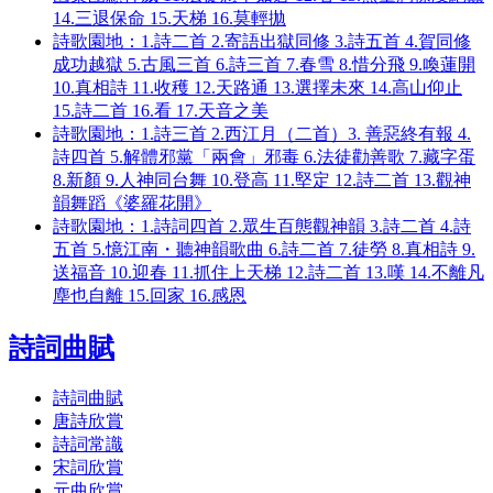
14.三退保命 15.天梯 16.莫輕拋
詩歌園地：1.詩二首 2.寄語出獄同修 3.詩五首 4.賀同修
成功越獄 5.古風三首 6.詩三首 7.春雪 8.惜分飛 9.喚蓮開
10.真相詩 11.收穫 12.天路通 13.選擇未來 14.高山仰止
15.詩二首 16.看 17.天音之美
詩歌園地：1.詩三首 2.西江月（二首）3. 善惡終有報 4.
詩四首 5.解體邪黨「兩會」邪毒 6.法徒勸善歌 7.藏字蛋
8.新顏 9.人神同台舞 10.登高 11.堅定 12.詩二首 13.觀神
韻舞蹈《婆羅花開》
詩歌園地：1.詩詞四首 2.眾生百態觀神韻 3.詩二首 4.詩
五首 5.憶江南・聽神韻歌曲 6.詩二首 7.徒勞 8.真相詩 9.
送福音 10.迎春 11.抓住上天梯 12.詩二首 13.嘆 14.不離凡
塵也自離 15.回家 16.感恩
詩詞曲賦
詩詞曲賦
唐詩欣賞
詩詞常識
宋詞欣賞
元曲欣賞