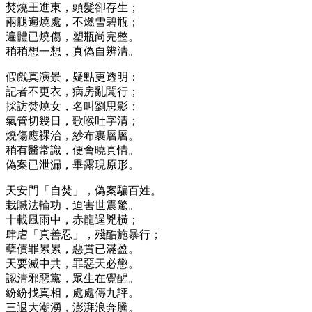
焚燒王進東，頭髮卻存生；
兩腿遍燒處，不燃雪碧瓶；
遍體已燒傷，塑瓶尚完整。
稍稍想一想，真偽自辨清。
假戲真演景，疑點更透明：
記者不更衣，病房亂闖行；
採訪焚燒女，名叫劉思影；
氣管切幾日，歌喉吐字清；
燒傷應裸治，紗布裹層層。
稍有醫常識，便會曉真情。
偽案已泄漏，畢露現原形。
天安門「自焚」，偽案騙百姓。
栽贓法輪功，迫害世震驚。
十載風雨中，赤龍逞兇橫；
肆虐「真善忍」，殘酷施暴行；
孽債罪累累，惡貫已滿盈。
天要滅中共，罪惡天必懲。
認清邪惡黨，眾生在覺醒。
紛紛找真相，處處傳九評。
三退大潮湧，澎湃浪奔騰。