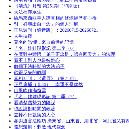
《清流》月報 第251期（印刷版）
大法福澤眾生
給馬來西亞華人講真相的修煉經歷和心得
對「好壞出自一念」的個人理解
正見週刊（錄音版）：20260715-20260721
人生抉擇
莫名的恐懼，來自前世的記憶
「名」娃娃現形記 第二季（6）
在魔難中體悟「弟子正念足，師有回天力」的法理
看不上別人也是嫉妒心
做個正法時期的大法弟子
欲得反失的教訓
真相期刊：《還原》（第21期）
正見廣播（音頻）：幸運不是偶然
山風吹作滿窗雲
「名」娃娃現形記 第二季（5）
看清楚舊勢力的陰謀
也說說對時間的執著
去掉不行就換的人心
參與迫害法輪功 廣東省、山東省、湖北省、河北省又有
隨想幾則：刺激 現代觀念