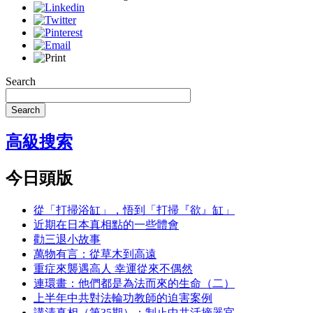
Search
Search
高級搜索
今日頭版
從「打掃浴缸」，悟到「打掃『欲』缸」
近期在日本真相點的一些體會
勸三退小故事
萬物有言：從草木到高遠
重症來襲遇高人 幸運從來不偶然
連環畫：他們都是為法而來的生命（二）
上半年中共對法輪功教師的迫害案例
講清真相（第35期）：制止中共活摘器官