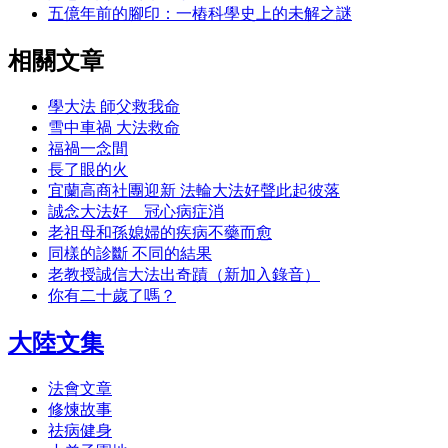
五億年前的腳印：一樁科學史上的未解之謎
相關文章
學大法 師父救我命
雪中車禍 大法救命
福禍一念間
長了眼的火
宜蘭高商社團迎新 法輪大法好聲此起彼落
誠念大法好 冠心病症消
老祖母和孫媳婦的疾病不藥而愈
同樣的診斷 不同的結果
老教授誠信大法出奇蹟（新加入錄音）
你有二十歲了嗎？
大陸文集
法會文章
修煉故事
祛病健身