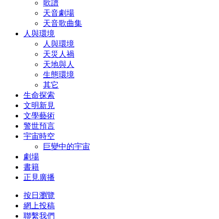
歌譜
天音劇場
天音歌曲集
人與環境
人與環境
天災人禍
天地與人
生態環境
其它
生命探索
文明新見
文學藝術
警世預言
宇宙時空
巨變中的宇宙
劇場
書籍
正見廣播
按日瀏覽
網上投稿
聯繫我們