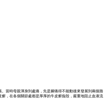
瘓。當時母親渾身到處痛，先是腳痛得不能動後來發展到兩個胳
皮癬，在各個關節處都是厚厚的牛皮癬痂殼，嚴重地阻止血液流