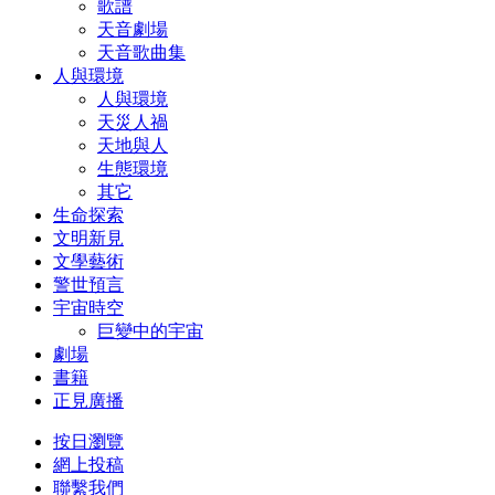
歌譜
天音劇場
天音歌曲集
人與環境
人與環境
天災人禍
天地與人
生態環境
其它
生命探索
文明新見
文學藝術
警世預言
宇宙時空
巨變中的宇宙
劇場
書籍
正見廣播
按日瀏覽
網上投稿
聯繫我們