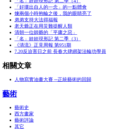
「名」娃娃現形記 第二季（4）
「好壞出自人的一念」的一點體會
煉兩個小時抱輪之後，我的眼睛亮了
弟弟支持大法得福報
老天爺正在用災難提醒人類
清朝一位師爺的「平庸之惡」
「名」娃娃現形記 第二季（3）
《清流》正見周報 第951期
7.20反迫害日之前 長春大肆綁架法輪功學員
相關文章
人物寫實油畫大賽 ─正統藝術的回歸
藝術
藝術史
西方畫家
藝術評論
其它