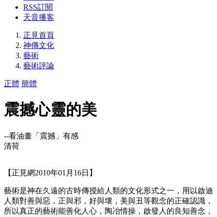
RSS訂閱
天音播客
正見首頁
神傳文化
藝術
藝術評論
正體
簡體
震撼心靈的美
--看油畫「震撼」有感
清荷
【正見網2010年01月16日】
藝術是神在久遠的古時傳授給人類的文化形式之一，用以啟迪
人類對善與惡，正與邪，好與壞，美與丑等觀念的正確認識，
所以真正的藝術能善化人心，陶冶情操，啟發人的良知善念，