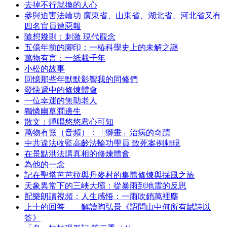
去掉不行就換的人心
參與迫害法輪功 廣東省、山東省、湖北省、河北省又有
四名官員遭惡報
隨想幾則：刺激 現代觀念
五億年前的腳印：一樁科學史上的未解之謎
萬物有言：一紙載千年
小松的故事
回憶那些年默默影響我的同修們
發快遞中的修煉體會
一位幸運的無助老人
獨憐幽草澗邊生
散文：蟬唱悠悠君心可知
萬物有靈（音頻）：「獅畫」治病的奇蹟
中共違法收監高齡法輪功學員 致死案例頻現
在景點洪法講真相的修煉體會
為他的一念
記在聖塔芭芭拉與丹麥村的集體修煉與採風之旅
天象異常下的三峽大壩：從暴雨到地震的反思
配樂朗讀視頻：人生感悟：一雨吹銷萬裡塵
上士的回答——解讀陶弘景《詔問山中何所有賦詩以
答》