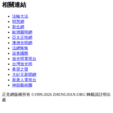
相關連結
法輪大法
明慧網
新生網
歐洲圓明網
亞太正悟網
澳洲光明網
法網恢恢
追查國際
放光明電視台
台灣放光明
希望之聲
大紀元新聞網
新唐人電視台
神韻藝術團
正見網版權所有 ©1999-2026 ZHENGJIAN.ORG 轉載請註明出
處