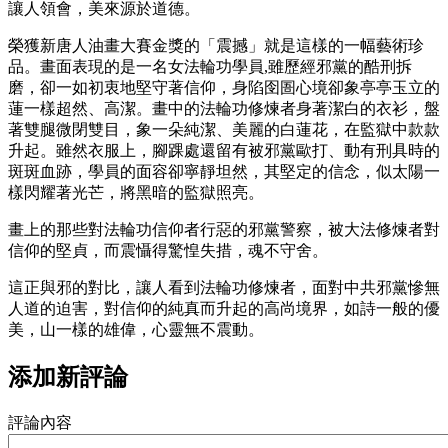
讓人領會，美來源於道德。
榮獲新唐人油畫大賽金獎的「震撼」就是這樣的一幅藝術珍
品。畫面表現的是一名女法輪功學員,雖歷經邪黨的酷刑拆
磨，卻一如初衷地堅守著信仰，身陷囹圄心境卻象亭亭玉立的
蓮一樣超然、高潔。畫中的法輪功修煉者身著潔白的衣衫，盤
著雙腿微閉雙目，象一朵純潔、美麗的白蓮花，在監獄中款款
升起。雖然衣服上，腳踝處還留有被邪黨歐打、動有刑具時的
斑斑血跡，學員的面容卻寧靜坦然，其堅定的信念，似太陽一
樣閃耀著光芒，將黑暗的監獄照亮。
畫上的那些對法輪功信仰者行惡的邪黨警察，被大法修煉者對
信仰的堅貞，而震懾得驚惶失措，魂不守舍。
這正與邪的對比，讓人看到法輪功修煉者，面對中共邪黨慘無
人道的迫害，對信仰的純真而升起的高尚境界，如詩一般的優
美，山一樣的雄偉，心靈無不震動。
添加新評論
評論內容