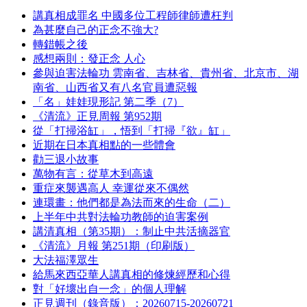
講真相成罪名 中國多位工程師律師遭枉判
為甚麼自己的正念不強大?
轉錯帳之後
感想兩則：發正念 人心
參與迫害法輪功 雲南省、吉林省、貴州省、北京市、湖
南省、山西省又有八名官員遭惡報
「名」娃娃現形記 第二季（7）
《清流》正見周報 第952期
從「打掃浴缸」，悟到「打掃『欲』缸」
近期在日本真相點的一些體會
勸三退小故事
萬物有言：從草木到高遠
重症來襲遇高人 幸運從來不偶然
連環畫：他們都是為法而來的生命（二）
上半年中共對法輪功教師的迫害案例
講清真相（第35期）：制止中共活摘器官
《清流》月報 第251期（印刷版）
大法福澤眾生
給馬來西亞華人講真相的修煉經歷和心得
對「好壞出自一念」的個人理解
正見週刊（錄音版）：20260715-20260721