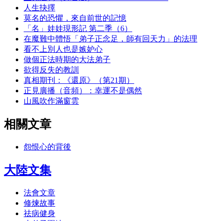
人生抉擇
莫名的恐懼，來自前世的記憶
「名」娃娃現形記 第二季（6）
在魔難中體悟「弟子正念足，師有回天力」的法理
看不上別人也是嫉妒心
做個正法時期的大法弟子
欲得反失的教訓
真相期刊：《還原》（第21期）
正見廣播（音頻）：幸運不是偶然
山風吹作滿窗雲
相關文章
怨恨心的背後
大陸文集
法會文章
修煉故事
祛病健身