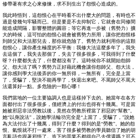
修帶著有求之心來修煉，求不到生出了怨恨心造成的。
我此時悟到，這怨恨心在平時看不出什麼大的問題，有時也不
過是發幾句牢騷而已。但是要是不去抑制它，它就會在同修間
能造成間隔，影響整體的圓容；等它再進一步被（舊勢力）擴
大的時候，這可怕的怨恨心就會被舊勢力所用，讓你把怨恨移
到師父和大法那兒去，那你就危險了。舊勢力就利用你的這顆
怨恨心，讓你產生極度的不平衡：我修大法這麼多年了，我失
去這個了，我失去那個了，失去了很多很多，可我得到了什麼
呀？什麼都失去了，什麼都沒有了。這時候你不就開始怨師
父、怨大法了嗎？舊勢力正好藉此機會讓你怨師父、怨大法，
讓你感到學大法後弄的你一無所得，一無所有，完全是上當
了，受騙了，堅決不能再學了，快退出來吧。不罵師父不罵大
法還算好一點。多危險的一顆心哪！
我們當地的一位主要協調人也是這樣掉下去的。她當年在各方
面都付出了很多很多，僅經濟上的付出也得有十幾萬。可是當
她被邪惡非法勞教以後，竟然在勞教所裡當了邪惡的“幫教”。
她“以身說法”，說她學法輪功完全是“上當了，受騙了，”說她
為大法付出了十幾萬，得到了什麼？得到的是“勞教”。她的怨
恨、氣恨就不打一處來，害了很多被勞教的學員聽信了她的胡
言亂語也跟著邪悟了。造下的罪業不都得自己去償還嗎？可不