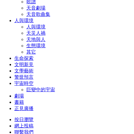
歌譜
天音劇場
天音歌曲集
人與環境
人與環境
天災人禍
天地與人
生態環境
其它
生命探索
文明新見
文學藝術
警世預言
宇宙時空
巨變中的宇宙
劇場
書籍
正見廣播
按日瀏覽
網上投稿
聯繫我們