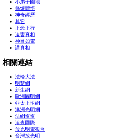
小弟子園地
修煉體悟
神奇經歷
其它
正念正行
迫害真相
神目如電
講真相
相關連結
法輪大法
明慧網
新生網
歐洲圓明網
亞太正悟網
澳洲光明網
法網恢恢
追查國際
放光明電視台
台灣放光明