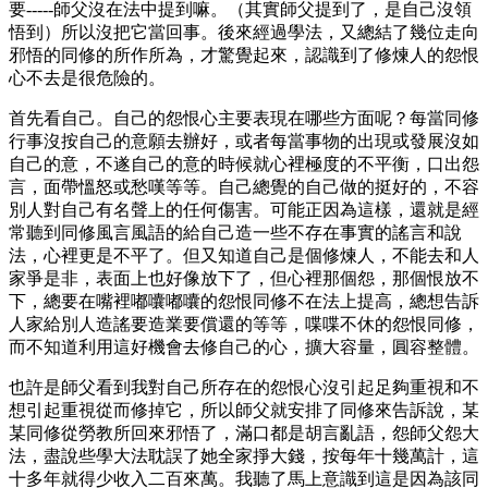
要-----師父沒在法中提到嘛。（其實師父提到了，是自己沒領
悟到）所以沒把它當回事。後來經過學法，又總結了幾位走向
邪悟的同修的所作所為，才驚覺起來，認識到了修煉人的怨恨
心不去是很危險的。
首先看自己。自己的怨恨心主要表現在哪些方面呢？每當同修
行事沒按自己的意願去辦好，或者每當事物的出現或發展沒如
自己的意，不遂自己的意的時候就心裡極度的不平衡，口出怨
言，面帶慍怒或愁嘆等等。自己總覺的自己做的挺好的，不容
別人對自己有名聲上的任何傷害。可能正因為這樣，還就是經
常聽到同修風言風語的給自己造一些不存在事實的謠言和說
法，心裡更是不平了。但又知道自己是個修煉人，不能去和人
家爭是非，表面上也好像放下了，但心裡那個怨，那個恨放不
下，總要在嘴裡嘟囔嘟囔的怨恨同修不在法上提高，總想告訴
人家給別人造謠要造業要償還的等等，喋喋不休的怨恨同修，
而不知道利用這好機會去修自己的心，擴大容量，圓容整體。
也許是師父看到我對自己所存在的怨恨心沒引起足夠重視和不
想引起重視從而修掉它，所以師父就安排了同修來告訴說，某
某同修從勞教所回來邪悟了，滿口都是胡言亂語，怨師父怨大
法，盡說些學大法耽誤了她全家掙大錢，按每年十幾萬計，這
十多年就得少收入二百來萬。我聽了馬上意識到這是因為該同