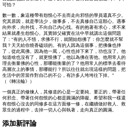
可怕？
數一數，象這種帶有怨恨心不去而走向邪悟的學員還真不少。
究其原因，就是學法少，做事多，不去真修自己這顆心。遇事
向外求，向外找，不向自己內心找。有的抱著有求心，求不來
結果就產生怨恨心。其實師父確實在法中早就講出這個問題
了：“有的人不悟，求佛不行，就開始怨佛了：你怎麼就不幫
我？天天給你燒香磕頭的。有的人因為這個事，把佛像也摔
了，從此罵佛。因為他一罵，心性也掉下來了，功也沒了。他
知道啥也沒有了，就更恨佛了，他以為佛在害他。他用常人的
理去衡量佛的心性，那哪能衡量的了？他用常人的標準去看待
高層次上的事情，那哪能行？所以往往就出現這樣的問題，把
生活中的苦當作對自己的不公，有許多人垮垮往下掉。”
（《轉法輪》）
一個真正的修煉人，其修道的心是一定要純、要正的，帶著任
何邪念、帶著任何怨恨的心都是圓滿的障礙。希望和我一樣還
有怨恨心沒去的同修多在這方面修一修，在繼續做好救人、救
眾生的過程中，去掉一切人心與執著，走向真正的圓滿。
添加新評論