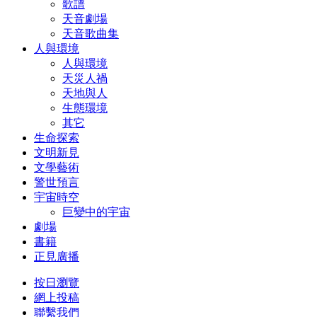
歌譜
天音劇場
天音歌曲集
人與環境
人與環境
天災人禍
天地與人
生態環境
其它
生命探索
文明新見
文學藝術
警世預言
宇宙時空
巨變中的宇宙
劇場
書籍
正見廣播
按日瀏覽
網上投稿
聯繫我們