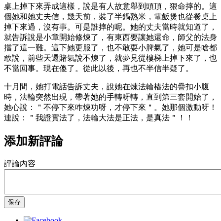
桌上掉下來弄成這樣，說是有人故意舉到頭頂，狠命摔的。這
個她和她丈夫信，幾天前，裝了半鍋熟米，電飯煲也從餐桌上
掉下來過，沒有事。可是誰摔的呢。她的丈夫當時就知道了，
就告訴說是小章開始修煉了，有東西要讓她還命，師父的法身
擋了這一難。這下她更服了，也不敢耍小脾氣了，她可是啥都
敢說，前些天還賭氣說不煉了，就夢見從樓梯上掉下來了，也
不當回事。現在傻了。從此以後，再也不半信半疑了。
十月間，她打電話告訴丈夫，說她在煉法輪樁法的疊扣小腹
時，法輪突然出現，帶著她的手轉呀轉，直到第三套開始了，
她心說：＂不停下來咋煉功呀，才停下來＂。她那個激動呀！
連說：＂我證實法了，法輪
大法是正法，是真法＂！！
添加新評論
評論內容
保存