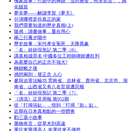
佛家故事：竹節中的神跡「法尚應舍，何況非法」，感
化賊首
夢非夢——解讀李賀《夢天》
分清哪裡是你真正的家
我們需要知道的歷史真相(上)
隨感：讀書做事，重在用心
兩三行雁夕陽中
歷史故事：宋代孝女冤死，天降異象
「名」娃娃現形記 第二季（8）
講真相成罪名 中國多位工程師律師遭枉判
為甚麼自己的正念不強大?
轉錯帳之後
感想兩則：發正念 人心
參與迫害法輪功 雲南省、吉林省、貴州省、北京市、湖
南省、山西省又有八名官員遭惡報
「名」娃娃現形記 第二季（7）
《清流》正見周報 第952期
從「打掃浴缸」，悟到「打掃『欲』缸」
近期在日本真相點的一些體會
勸三退小故事
萬物有言：從草木到高遠
重症來襲遇高人 幸運從來不偶然