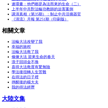
連環畫：他們都是為法而來的生命（二）
上半年中共對法輪功教師的迫害案例
講清真相（第35期）：制止中共活摘器官
《清流》月報 第251期（印刷版）
相關文章
法輪大法改變了我
幸福的旅程
法輪大法救了我
修煉大法 迎來生命的春天
浪子回頭金不換
喜得大法救度有驚無險
學法後扭轉人生苦難
在得法的日子裡
摔醒後的楊大夫
我的得法經歷
大陸文集