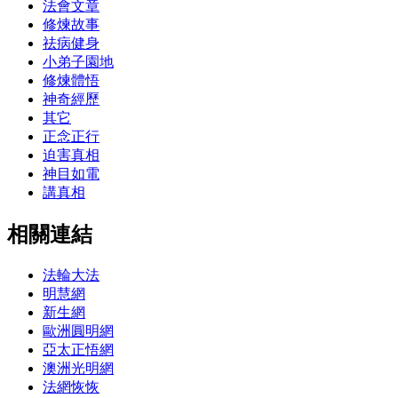
法會文章
修煉故事
祛病健身
小弟子園地
修煉體悟
神奇經歷
其它
正念正行
迫害真相
神目如電
講真相
相關連結
法輪大法
明慧網
新生網
歐洲圓明網
亞太正悟網
澳洲光明網
法網恢恢