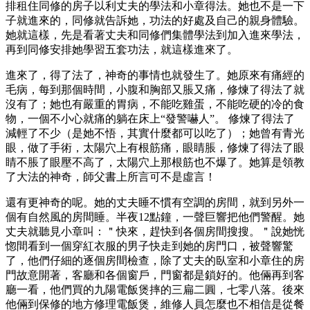
排租住同修的房子以利丈夫的學法和小章得法。她也不是一下
子就進來的，同修就告訴她，功法的好處及自己的親身體驗。
她就這樣，先是看著丈夫和同修們集體學法到加入進來學法，
再到同修安排她學習五套功法，就這樣進來了。
進來了，得了法了，神奇的事情也就發生了。她原來有痛經的
毛病，每到那個時間，小腹和胸部又脹又痛，修煉了得法了就
沒有了；她也有嚴重的胃病，不能吃雞蛋，不能吃硬的冷的食
物，一個不小心就痛的躺在床上“發警嚇人”。 修煉了得法了
減輕了不少（是她不悟，其實什麼都可以吃了）；她曾有青光
眼，做了手術，太陽穴上有根筋痛，眼睛脹，修煉了得法了眼
睛不脹了眼壓不高了，太陽穴上那根筋也不爆了。她算是領教
了大法的神奇，師父書上所言可不是虛言！
還有更神奇的呢。她的丈夫睡不慣有空調的房間，就到另外一
個有自然風的房間睡。半夜12點鐘，一聲巨響把他們警醒。她
丈夫就聽見小章叫：＂快來，趕快到各個房間搜搜。＂說她恍
惚間看到一個穿紅衣服的男子快走到她的房門口，被聲響驚
了，他們仔細的逐個房間檢查，除了丈夫的臥室和小章住的房
門故意開著，客廳和各個窗戶，門窗都是鎖好的。他倆再到客
廳一看，他們買的九陽電飯煲摔的三扁二圓，七零八落。後來
他倆到保修的地方修理電飯煲，維修人員怎麼也不相信是從餐