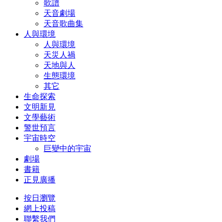
歌譜
天音劇場
天音歌曲集
人與環境
人與環境
天災人禍
天地與人
生態環境
其它
生命探索
文明新見
文學藝術
警世預言
宇宙時空
巨變中的宇宙
劇場
書籍
正見廣播
按日瀏覽
網上投稿
聯繫我們