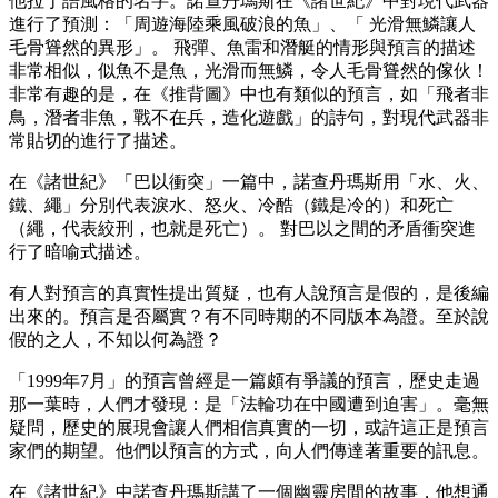
他拉丁語風格的名字。諾查丹瑪斯在《諸世紀》中對現代武器
進行了預測：「周遊海陸乘風破浪的魚」、「 光滑無鱗讓人
毛骨聳然的異形」。 飛彈、魚雷和潛艇的情形與預言的描述
非常相似，似魚不是魚，光滑而無鱗，令人毛骨聳然的傢伙！
非常有趣的是，在《推背圖》中也有類似的預言，如「飛者非
鳥，潛者非魚，戰不在兵，造化遊戲」的詩句，對現代武器非
常貼切的進行了描述。
在《諸世紀》「巴以衝突」一篇中，諾查丹瑪斯用「水、火、
鐵、繩」分別代表淚水、怒火、冷酷（鐵是冷的）和死亡
（繩，代表絞刑，也就是死亡）。 對巴以之間的矛盾衝突進
行了暗喻式描述。
有人對預言的真實性提出質疑，也有人說預言是假的，是後編
出來的。預言是否屬實？有不同時期的不同版本為證。至於說
假的之人，不知以何為證？
「1999年7月」的預言曾經是一篇頗有爭議的預言，歷史走過
那一葉時，人們才發現：是「法輪功在中國遭到迫害」。毫無
疑問，歷史的展現會讓人們相信真實的一切，或許這正是預言
家們的期望。他們以預言的方式，向人們傳達著重要的訊息。
在《諸世紀》中諾查丹瑪斯講了一個幽靈房間的故事，他想通