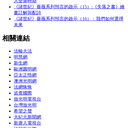
入全盛時期
《諸世紀》薔薇系列預言的啟示（15）:《失落之書》繪
畫註解與配詩
《諸世紀》薔薇系列預言的啟示（16）：我們如何選擇
未來
相關連結
法輪大法
明慧網
新生網
歐洲圓明網
亞太正悟網
澳洲光明網
法網恢恢
追查國際
放光明電視台
台灣放光明
希望之聲
大紀元新聞網
新唐人電視台