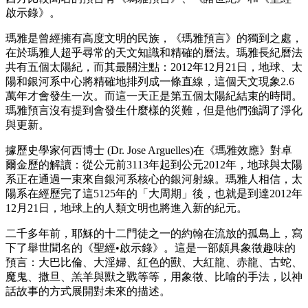
啟示錄》。
瑪雅是曾經擁有高度文明的民族，《瑪雅預言》的獨到之處，
在於瑪雅人超乎尋常的天文知識和精確的曆法。瑪雅長紀曆法
共有五個太陽紀，而其最關注點：2012年12月21日，地球、太
陽和銀河系中心將精確地排列成一條直線，這個天文現象2.6
萬年才會發生一次。而這一天正是第五個太陽紀結束的時間。
瑪雅預言沒有提到會發生什麼樣的災難，但是他們強調了淨化
與更新。
據歷史學家何西博士 (Dr. Jose Arguelles)在《瑪雅效應》對卓
爾金歷的解讀：從公元前3113年起到公元2012年，地球與太陽
系正在通過一束來自銀河系核心的銀河射線。瑪雅人相信，太
陽系在經歷完了這5125年的「大周期」後，也就是到達2012年
12月21日，地球上的人類文明也將進入新的紀元。
二千多年前，耶穌的十二門徒之一的約翰在流放的孤島上，寫
下了舉世聞名的《聖經•啟示錄》。這是一部頗具象徵趣味的
預言：大巴比倫、大淫婦、紅色的獸、大紅龍、赤龍、古蛇、
魔鬼、撒旦、羔羊與獸之戰等等，用象徵、比喻的手法，以神
話故事的方式展開對未來的描述。