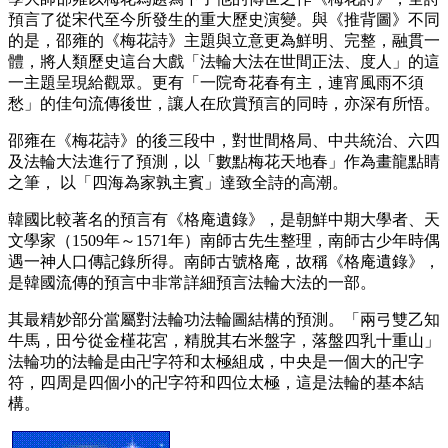
預言了從宋代至今所發生的重大歷史演變。與《推背圖》不同
的是，邵雍的《梅花詩》主題與立意更為鮮明、完整，融貫一
體，將人類歷史這台大戲「法輪大法在世間正法、度人」的這
一主題呈現給觀眾。更有「一院奇花春有主，連宵風雨不須
愁」的佳句流傳後世，讓人在欣賞預言的同時，亦深有所悟。
邵雍在《梅花詩》的後三段中，對世間格局、中共統治、六四
及法輪大法進行了預測，以「數點梅花天地春」作為畫龍點睛
之筆， 以「四海為家孰主賓」達致全詩的高潮。
韓國比較著名的預言有《格庵遺錄》，是朝鮮中期大學者、天
文學家（1509年～1571年）南師古先生整理，南師古少年時偶
遇一神人口傳記錄所得。南師古號格庵，故稱《格庵遺錄》，
是韓國流傳的預言中非常詳細預言法輪大法的一部。
其最精妙部分當屬對法輪功法輪圖結構的預測。「兩弓雙乙知
牛馬，田兮從金槿花宮，精脫其右米盤字，落盤四乳十重山」
法輪功的法輪是由卍字符和太極組成，中央是一個大的卍字
符，四周是四個小的卍字符和四位太極，這是法輪的基本結
構。