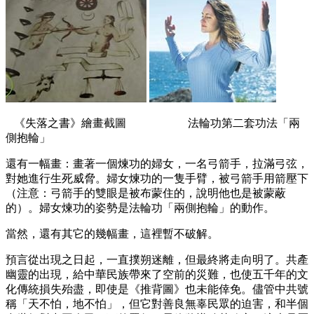
《失落之書》繪畫截圖 法輪功第二套功法「兩
側抱輪」
還有一幅畫：畫著一個煉功的婦女，一名弓箭手，拉滿弓弦，
對她進行生死威脅。婦女煉功的一隻手臂，被弓箭手用箭壓下
（注意：弓箭手的雙眼是被布蒙住的，說明他也是被蒙蔽
的）。婦女煉功的姿勢是法輪功「兩側抱輪」的動作。
當然，還有其它的幾幅畫，這裡暫不破解。
預言從出現之日起，一直撲朔迷離，但最終將走向明了。共產
幽靈的出現，給中華民族帶來了空前的災難，也使五千年的文
化傳統損失殆盡，即使是《推背圖》也未能倖免。儘管中共號
稱「天不怕，地不怕」，但它對善良無辜民眾的迫害，和半個