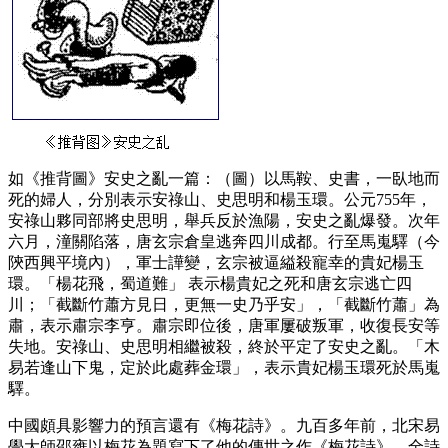
如《推背圖》安史之亂一篇：（圖）以馬鞍、史書，一臥地而
死的婦人，分別表示安祿山、史思明和楊玉環。公元755年，
安祿山夥同部將史思明，舉兵反於漁陽，安史之亂爆發。次年
六月，潼關陷落，唐玄宗倉皇逃奔四川成都。行至馬嵬驛（今
陝西興平境內），軍士譁變，玄宗被逼縊殺寵幸的貴妃楊玉
環。「楊花飛，蜀道難」 表示楊貴妃之死和唐玄宗逃亡四
川；「截斷竹蕭方見日，更無一史乃乎安」，「截斷竹蕭」為
肅，表示肅宗李亨。肅宗即位後，唐軍屢破叛軍，收復長安等
失地。安祿山、史思明相繼被殺，終於平定了安史之亂。「木
易若逢山下鬼，定於此處葬金環」，表示貴妃楊玉環死於馬嵬
驛。
中國頗具影響力的預言還有《梅花詩》。九百多年前，北宋易
學大師邵雍以梅花為題寫下了他的傳世之作《梅花詩》，全詩