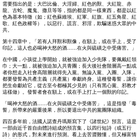
需要指出的是：大巴比倫、大淫婦、紅色的獸、大紅龍、赤
龍、古蛇、魔鬼、撒旦等等，指的都是同一樣東西，都是以紅
色為基本特徵（如；紅色蘇維埃、紅軍、紅旗、紅五角星、紅
歌、紅色政權等），以惡行、謊言、邪淫，欺騙迷惑大眾的中
共。
第十四章中，「若有人拜獸和獸像，在額上，或在手上，受了
印記，這人也必喝神大怒的酒……在火與硫磺之中受痛苦。」
在中國，小孩從上學開始，就被強迫加入少先隊，要佩戴紅領
巾；大一點，就被強迫加入共青團；長大後社會階層高一點或
者你想走入社會高階層就得先入黨。無論入黨、入團、入隊，
都要發誓為共產主義（共產黨）奉獻終身。這種發毒誓，讓你
把生命獻給它，從古至今都極其少見的（只有黑心黨、邪教才
這樣做）。發誓者會在額上，或在手上打上一個獸的印記。
「喝神大怒的酒……在火與硫磺之中受痛苦」，這是指發「毒
誓」所帶來的嚴重後果，所以要退出中共的黨團隊組織。
四百多年前，法國人諾查丹瑪斯寫下了《諸世紀》預言。這是
一部由近千首自由體詩組成的預言集，以四行短詩（或五行
詩）的形式，對未來進行預測。看上去苦澀難懂，但又極富情