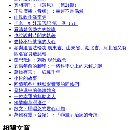
真相期刊：《還原》（第21期）
正見廣播（音頻）：幸運不是偶然
山風吹作滿窗雲
「名」娃娃現形記 第二季（5）
看清楚舊勢力的陰謀
也說說對時間的執著
去掉不行就換的人心
參與迫害法輪功 廣東省、山東省、湖北省、河北省又有
四名官員遭惡報
隨想幾則：刺激 現代觀念
五億年前的腳印：一樁科學史上的未解之謎
萬物有言：一紙載千年
小松的故事
回憶那些年默默影響我的同修們
發快遞中的修煉體會
一位幸運的無助老人
獨憐幽草澗邊生
散文：蟬唱悠悠君心可知
萬物有靈（音頻）：「獅畫」治病的奇蹟
相關文章