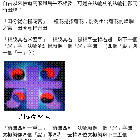
自古以來佛道兩家風馬牛不相及，可是在法輪功的法輪裡卻同
時出現了。
「田兮從金槿花宮」， 槿花是指蓮花，能夠生出蓮花的燦爛
之宮，田兮意指丹田。
「精脫其右米盤字」，精脫其右，是精字去掉右邊，剩下一個
「米」字。法輪的結構就像一個「米」字盤。（四個「點」與
一個「十」字）
「落盤四乳十重山」，落盤四乳，法輪就像一個「米」字盤，
太極就像四個「點」即四乳，去掉四位太極就剩下由五個