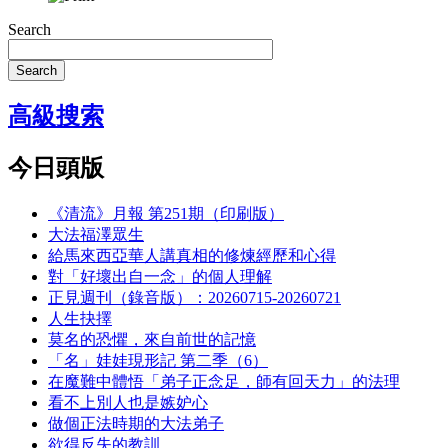
Search
Search
高級搜索
今日頭版
《清流》月報 第251期（印刷版）
大法福澤眾生
給馬來西亞華人講真相的修煉經歷和心得
對「好壞出自一念」的個人理解
正見週刊（錄音版）：20260715-20260721
人生抉擇
莫名的恐懼，來自前世的記憶
「名」娃娃現形記 第二季（6）
在魔難中體悟「弟子正念足，師有回天力」的法理
看不上別人也是嫉妒心
做個正法時期的大法弟子
欲得反失的教訓