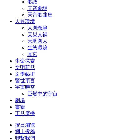
歌譜
天音劇場
天音歌曲集
人與環境
人與環境
天災人禍
天地與人
生態環境
其它
生命探索
文明新見
文學藝術
警世預言
宇宙時空
巨變中的宇宙
劇場
書籍
正見廣播
按日瀏覽
網上投稿
聯繫我們