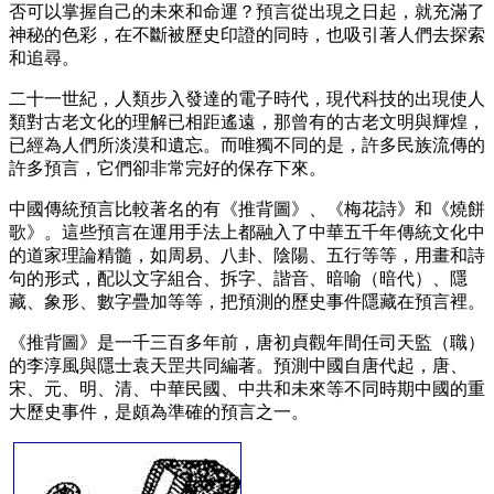
否可以掌握自己的未來和命運？預言從出現之日起，就充滿了
神秘的色彩，在不斷被歷史印證的同時，也吸引著人們去探索
和追尋。
二十一世紀，人類步入發達的電子時代，現代科技的出現使人
類對古老文化的理解已相距遙遠，那曾有的古老文明與輝煌，
已經為人們所淡漠和遺忘。而唯獨不同的是，許多民族流傳的
許多預言，它們卻非常完好的保存下來。
中國傳統預言比較著名的有《推背圖》、《梅花詩》和《燒餅
歌》。這些預言在運用手法上都融入了中華五千年傳統文化中
的道家理論精髓，如周易、八卦、陰陽、五行等等，用畫和詩
句的形式，配以文字組合、拆字、諧音、暗喻（暗代）、隱
藏、象形、數字疊加等等，把預測的歷史事件隱藏在預言裡。
《推背圖》是一千三百多年前，唐初貞觀年間任司天監（職）
的李淳風與隱士袁天罡共同編著。預測中國自唐代起，唐、
宋、元、明、清、中華民國、中共和未來等不同時期中國的重
大歷史事件，是頗為準確的預言之一。