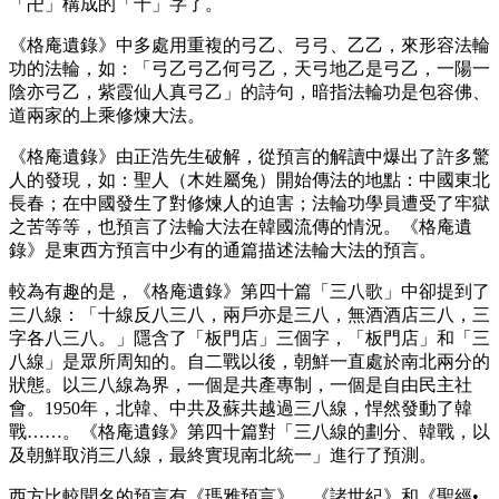
「卍」構成的「十」字了。
《格庵遺錄》中多處用重複的弓乙、弓弓、乙乙，來形容法輪
功的法輪，如：「弓乙弓乙何弓乙，天弓地乙是弓乙，一陽一
陰亦弓乙，紫霞仙人真弓乙」的詩句，暗指法輪功是包容佛、
道兩家的上乘修煉大法。
《格庵遺錄》由正浩先生破解，從預言的解讀中爆出了許多驚
人的發現，如：聖人（木姓屬兔）開始傳法的地點：中國東北
長春；在中國發生了對修煉人的迫害；法輪功學員遭受了牢獄
之苦等等，也預言了法輪大法在韓國流傳的情況。《格庵遺
錄》是東西方預言中少有的通篇描述法輪大法的預言。
較為有趣的是，《格庵遺錄》第四十篇「三八歌」中卻提到了
三八線：「十線反八三八，兩戶亦是三八，無酒酒店三八，三
字各八三八。」隱含了「板門店」三個字，「板門店」和「三
八線」是眾所周知的。自二戰以後，朝鮮一直處於南北兩分的
狀態。以三八線為界，一個是共產專制，一個是自由民主社
會。1950年，北韓、中共及蘇共越過三八線，悍然發動了韓
戰……。《格庵遺錄》第四十篇對「三八線的劃分、韓戰，以
及朝鮮取消三八線，最終實現南北統一」進行了預測。
西方比較聞名的預言有《瑪雅預言》、《諸世紀》和《聖經•