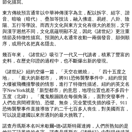
節化描寫。
東方傳統預言通常以中華神傳漢字為主，配以拆字、組字、諧
音、暗喻（暗代）、疊加等技法，融入佛道、易經、八卦、陰
陽、五行等學說。而西方文化與東方文化有很大的差別，文字
與漢字迥然不同，文化底蘊明顯不足，因此《諸世紀》更注重
情節及特徵性描寫。預測的人名通常改動一兩個發音、顛倒順
序，或用代名把真名隱去。
幾百年來，《諸世紀》吸引了一代又一代讀者，積累了豐富的
史料，在歷史印證的過程中，也不斷爆出新的發現。
《諸世紀》紐約空爆一篇，「天空在燃燒」、「 四十五度之
地」、「龐大的新都市」，將911恐怖襲擊事件中，紐約世貿
大樓被飛機撞擊後的情形，進行了特徵性描述。紐約的英文名
字NewYork就是「新型都市」的意思，地理位置也差不多四十
五度（北緯）。「魔鬼般蹦跳在每個角落」，面對突發事件，
人們在房間裡害怕、恐懼、無奈，完全驚慌失措的樣子。911
恐怖襲擊事件直接導致了約二千七百多人喪生，對美國而言，
可以說是建國以來所遇到的最大挑戰了。
諾查丹瑪斯本名叫米歇爾•德•諾斯特羅達姆，人們所熟知的是