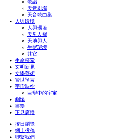
歌譜
天音劇場
天音歌曲集
人與環境
人與環境
天災人禍
天地與人
生態環境
其它
生命探索
文明新見
文學藝術
警世預言
宇宙時空
巨變中的宇宙
劇場
書籍
正見廣播
按日瀏覽
網上投稿
聯繫我們