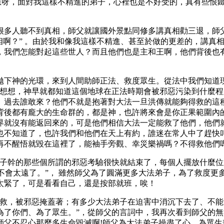
心急呀，面對我這樣不精進的弟子，心裡也是不好受的，真有些恨
很多人聽不到真相，師父就讓國外景點同修多講真相勸三退，師
相啊？” 。由於我和像我這樣不精進、甚至於做的更差的，講真
，我們怎能對起這些世人？而且他們也是主和王啊，他們背後也
拋下神的光環，來到人間助師正法、救度眾生。從法中我們知道
家想想，神早就都知道這個地球在正法時期會被邪惡污染到什麼
。過去誰敢來？他們不就是抱著對大法一旦洪傳就能夠得救的這
背後都有龐大的生命群的，都是神，也許將來會是你正果範圍內的
界就沒有能返回來的，可是他們相信大法一定能救了他們，他們
也不知道了，也許我們和他們在天上有約，誰迷在常人中了趕快
再不醒悟就毀在這裡了，能袖手旁觀、幸災樂禍嗎？不得救他們
弟子幹的那些個所謂的邪惡考驗很快就結束了，每個人擺放什麼
的不會太遠了。”， 雖然師父為了圓滿更多大法弟子，為了救度
太緊了，可是看看自己，還是按部就班，唉！
得救，被邪惡掩蓋著；有多少大法弟子在迫害中消沉下去了、不
為了你們、為了眾生。”，從師父的言詞中，我再次看到師父的
師父不忍心那麼多生命毀滅啊!師父為大法弟子操盡了心，為眾