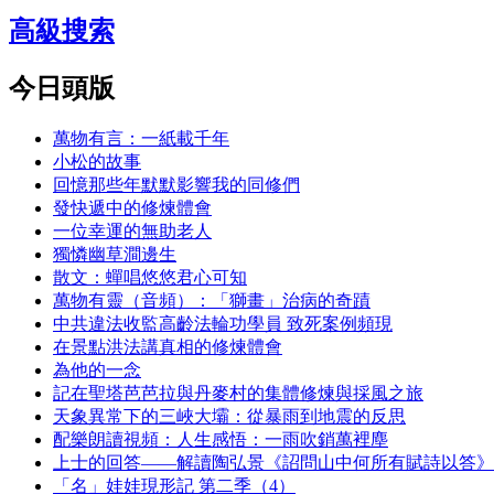
高級搜索
今日頭版
萬物有言：一紙載千年
小松的故事
回憶那些年默默影響我的同修們
發快遞中的修煉體會
一位幸運的無助老人
獨憐幽草澗邊生
散文：蟬唱悠悠君心可知
萬物有靈（音頻）：「獅畫」治病的奇蹟
中共違法收監高齡法輪功學員 致死案例頻現
在景點洪法講真相的修煉體會
為他的一念
記在聖塔芭芭拉與丹麥村的集體修煉與採風之旅
天象異常下的三峽大壩：從暴雨到地震的反思
配樂朗讀視頻：人生感悟：一雨吹銷萬裡塵
上士的回答——解讀陶弘景《詔問山中何所有賦詩以答》
「名」娃娃現形記 第二季（4）