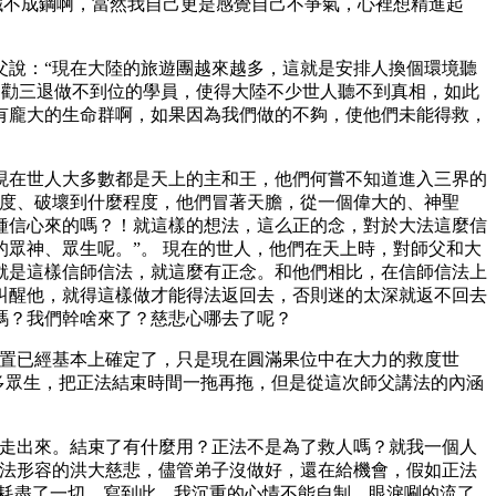
鐵不成鋼啊，當然我自己更是感覺自己不爭氣，心裡想精進起
父說：“現在大陸的旅遊團越來越多，這就是安排人換個環境聽
相勸三退做不到位的學員，使得大陸不少世人聽不到真相，如此
有龐大的生命群啊，如果因為我們做的不夠，使他們未能得救，
現在世人大多數都是天上的主和王，他們何嘗不知道進入三界的
程度、破壞到什麼程度，他們冒著天膽，從一個偉大的、神聖
種信心來的嗎？！就這樣的想法，這么正的念，對於大法這麼信
眾神、眾生呢。”。 現在的世人，他們在天上時，對師父和大
就是這樣信師信法，就這麼有正念。和他們相比，在信師信法上
叫醒他，就得這樣做才能得法返回去，否則迷的太深就返不回去
嗎？我們幹啥來了？慈悲心哪去了呢？
位置已經基本上確定了，只是現在圓滿果位中在大力的救度世
更多眾生，把正法結束時間一拖再拖，但是從這次師父講法的內涵
能走出來。結束了有什麼用？正法不是為了救人嗎？就我一個人
無法形容的洪大慈悲，儘管弟子沒做好，還在給機會，假如正法
生耗盡了一切。寫到此，我沉重的心情不能自制，眼淚唰的流了