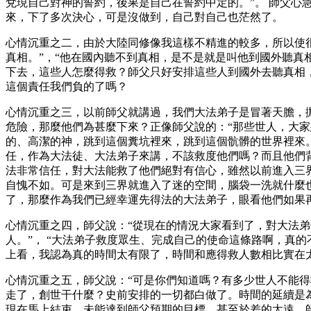
兌現自己對神的誓約，後果是自己在誓約中定的。”。 師父
來，下了多次決心，可是沒做到，自己對自己也茫然了。
心情沉重之二，由於大陸同修像我這樣不精進的較多，所以使
真相。”，“他在國內聽不到真相，是不是就是叫他到國外聽真
下去，這些人怎麼得救？師父只好安排這些人到國外去聽真相
這個責任我們負的了嗎？
心情沉重之三，以前師父就講過，我們大法弟子是冒著天膽，
危險，那麼他們為甚麼下來？正像師父說的：“那些世人，大
的、高潔的神，跳到這個糞坑裡來，跳到這個骯髒的世界裡來
任，作為大法徒、大法弟子來講，不該救度他們嗎？而且他們
法非常信任，對大法能救了他們絕對有信心，雖然以前進入三
自愧不如。可是來到三界就進入了迷的空間，腦袋一洗就什麼
了，那麼作為我們已經幸運先得法的大法弟子，眼看他們如果
心情沉重之四，師父說：“從現在的情況大家看到了，對大法
人。”， “大法弟子救度眾生、完成自己的使命這條路啊，真
上看，我認為真的時間太有限了，時間和應得救人數相比實在
心情沉重之五，師父說：“可是你們知道嗎？有多少世人不能
走了，創世干什麼？史前安排的一切都白做了。時間的延續是
現在馬上結束，未能達到師父預期的目標，甚至於差的太遠，