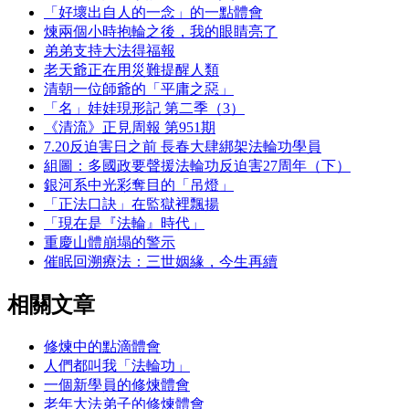
「好壞出自人的一念」的一點體會
煉兩個小時抱輪之後，我的眼睛亮了
弟弟支持大法得福報
老天爺正在用災難提醒人類
清朝一位師爺的「平庸之惡」
「名」娃娃現形記 第二季（3）
《清流》正見周報 第951期
7.20反迫害日之前 長春大肆綁架法輪功學員
組圖：多國政要聲援法輪功反迫害27周年（下）
銀河系中光彩奪目的「吊燈」
「正法口訣」在監獄裡飄揚
「現在是『法輪』時代」
重慶山體崩塌的警示
催眠回溯療法：三世姻緣，今生再續
相關文章
修煉中的點滴體會
人們都叫我「法輪功」
一個新學員的修煉體會
老年大法弟子的修煉體會