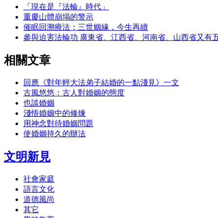
「現在是『法輪』時代」
重慶山體崩塌的警示
催眠回溯療法：三世姻緣，今生再續
參與迫害法輪功 廣東省、江西省、河南省、山西省又有
相關文章
回應《對年輕大法弟子結婚的一點淺見》一文
古風悠悠：古人對婚姻的態度
也談婚姻
淺悟婚姻中的修煉
用神念對待婚姻問題
使婚姻持久的辦法
文明新見
社會家庭
語言文化
道德風尚
其它