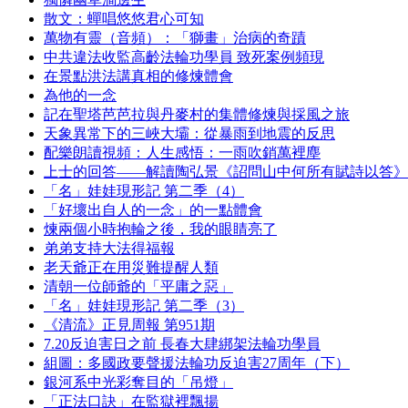
散文：蟬唱悠悠君心可知
萬物有靈（音頻）：「獅畫」治病的奇蹟
中共違法收監高齡法輪功學員 致死案例頻現
在景點洪法講真相的修煉體會
為他的一念
記在聖塔芭芭拉與丹麥村的集體修煉與採風之旅
天象異常下的三峽大壩：從暴雨到地震的反思
配樂朗讀視頻：人生感悟：一雨吹銷萬裡塵
上士的回答——解讀陶弘景《詔問山中何所有賦詩以答》
「名」娃娃現形記 第二季（4）
「好壞出自人的一念」的一點體會
煉兩個小時抱輪之後，我的眼睛亮了
弟弟支持大法得福報
老天爺正在用災難提醒人類
清朝一位師爺的「平庸之惡」
「名」娃娃現形記 第二季（3）
《清流》正見周報 第951期
7.20反迫害日之前 長春大肆綁架法輪功學員
組圖：多國政要聲援法輪功反迫害27周年（下）
銀河系中光彩奪目的「吊燈」
「正法口訣」在監獄裡飄揚