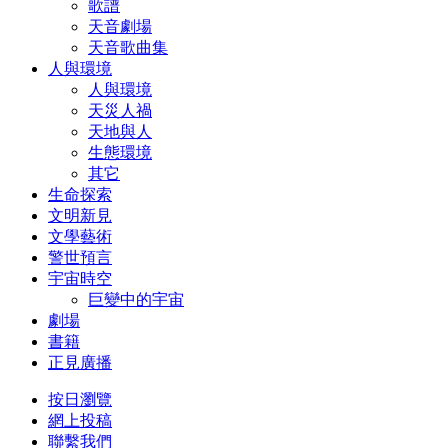
歌譜
天音劇場
天音歌曲集
人與環境
人與環境
天災人禍
天地與人
生態環境
其它
生命探索
文明新見
文學藝術
警世預言
宇宙時空
巨變中的宇宙
劇場
書籍
正見廣播
按日瀏覽
網上投稿
聯繫我們