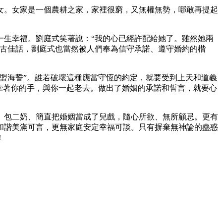
女。女家是一個農耕之家，家裡很窮，又無權無勢，哪敢再提起
一生幸福。劉庭式笑著說：“我的心已經許配給她了。雖然她兩
千古佳話，劉庭式也當然被人們奉為信守承諾、遵守婚約的楷
盟海誓”。誰若破壞這種應當守恆的約定，就要受到上天和道義
牽著你的手，與你一起老去。做出了婚姻的承諾和誓言，就要心
、包二奶、簡直把婚姻當成了兒戲，隨心所欲、無所顧忌。更有
和諧美滿可言，更無家庭安定幸福可談。只有摒棄無神論的蠱惑
！