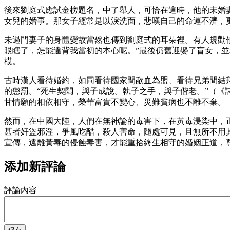
後來劉庭式應試金榜題名，中了舉人，可恰在這時，他的未婚
女兒的婚事。那女子經常是以淚洗面，悲嘆自己的命運不濟，
未過門妻子的身體變故當然也傳到劉庭式的耳朵裡。有人規勸
眼瞎了，怎能違背我當初的本心呢。”最後仍舊迎娶了盲女，
模。
古時漢人看待婚約，如同看待國家間歃血為盟、看待兄弟間結
的懲罰。“死生契闊，與子成說。執子之手，與子偕老。”（
甘情願的相依相守，榮華富貴不變心、災難貧病也不離不棄。
然而，在中國大陸，人們在無神論的毒害下，在黃毒浸染中，
甚者奸盜邪淫，爭風吃醋，殺人害命，隨處可見，且無所不用
宣傳，遠離黃毒的侵蝕毒害，才能重拾終生相守的婚姻正道，
添加新評論
評論內容