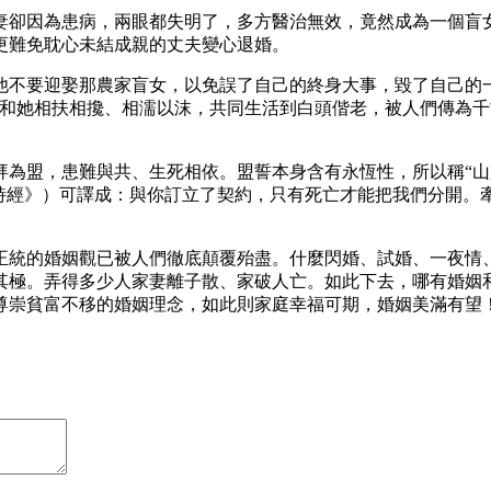
妻卻因為患病，兩眼都失明了，多方醫治無效，竟然成為一個盲
更難免耽心未結成親的丈夫變心退婚。
他不要迎娶那農家盲女，以免誤了自己的終身大事，毀了自己的
並和她相扶相攙、相濡以沫，共同生活到白頭偕老，被人們傳為
拜為盟，患難與共、生死相依。盟誓本身含有永恆性，所以稱“山
《詩經》）可譯成：與你訂立了契約，只有死亡才能把我們分開。
正統的婚姻觀已被人們徹底顛覆殆盡。什麼閃婚、試婚、一夜情
其極。弄得多少人家妻離子散、家破人亡。如此下去，哪有婚姻
尊崇貧富不移的婚姻理念，如此則家庭幸福可期，婚姻美滿有望