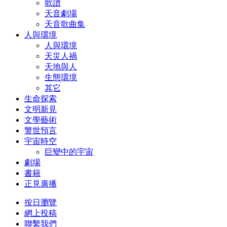
歌譜
天音劇場
天音歌曲集
人與環境
人與環境
天災人禍
天地與人
生態環境
其它
生命探索
文明新見
文學藝術
警世預言
宇宙時空
巨變中的宇宙
劇場
書籍
正見廣播
按日瀏覽
網上投稿
聯繫我們