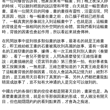
有一位同修曾告訴我，他家原來有一幅畫，到了晚上夜深人靜
的時候，可以聽到裡面的說話聲和琴聲，白天就是一幅普通的
畫。還有一位開天目的同修，畫的畫很有靈性，活靈活現。問
其原因，他說：每一幅畫在畫之前，自己腦子裡就已經形成
了。一幅真實的形像就注入到這幅畫中了，也就是說，這幅畫
的背後是有一個相同的另外空間的生命體。當我們看到這幅畫
時，背後的因素也會起作用，所以看起來就會傳神。
在民間故事中提到很多類似畫的故事，最著名的就是王維畫
石，即王維給岐王畫的石畫被風吹到高麗的故事。還有一個著
名的王維辯畫的故事。據傳，有一次王維見到別人畫的《奏樂
圖》，看了一會兒不覺發笑，人問為甚麼發笑?王維指著畫
說：此畫描繪的是《霓裳羽衣曲》第三疊第一拍。有好事者集
樂工按圖演奏，一無差謬。王維怎麼知道的？其實王維是看到
了這幅畫背後的那個因素，現在人會認為其記憶力好，絕對不
是的，是王維用天目看到了真實的一幕。另外人們都把畫龍點
睛當成故事了，豈不知有大神通的人是完全可以做到的。
中國古代的各個行業的佼佼者都是開著天目的，畫家也是。為
甚麼畫畫講意境，就是在等那個因素的形成，世人雖沒有開天
目，但也能隱隱約約的看到點東西，才會為之痴迷。