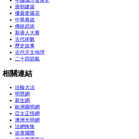
中國城市發展史
唐朝建築
優曇婆羅花
中華典故
傳統武術
新唐人大賽
古代術數
歷史故事
古代天文地理
二十四節氣
相關連結
法輪大法
明慧網
新生網
歐洲圓明網
亞太正悟網
澳洲光明網
法網恢恢
追查國際