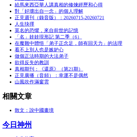
給馬來西亞華人講真相的修煉經歷和心得
對「好壞出自一念」的個人理解
正見週刊（錄音版）：20260715-20260721
人生抉擇
莫名的恐懼，來自前世的記憶
「名」娃娃現形記 第二季（6）
在魔難中體悟「弟子正念足，師有回天力」的法理
看不上別人也是嫉妒心
做個正法時期的大法弟子
欲得反失的教訓
真相期刊：《還原》（第21期）
正見廣播（音頻）：幸運不是偶然
山風吹作滿窗雲
相關文章
散文：說中國畫境
今日神州