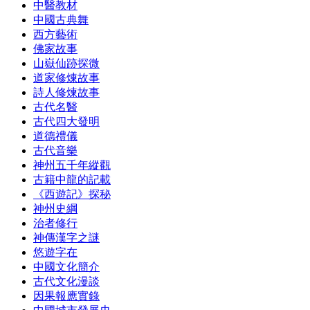
中醫教材
中國古典舞
西方藝術
佛家故事
山嶽仙跡探微
道家修煉故事
詩人修煉故事
古代名醫
古代四大發明
道德禮儀
古代音樂
神州五千年縱觀
古籍中龍的記載
《西遊記》探秘
神州史綱
治者修行
神傳漢字之謎
悠遊字在
中國文化簡介
古代文化漫談
因果報應實錄