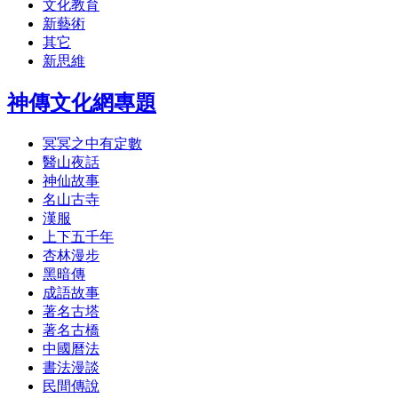
文化教育
新藝術
其它
新思維
神傳文化網專題
冥冥之中有定數
醫山夜話
神仙故事
名山古寺
漢服
上下五千年
杏林漫步
黑暗傳
成語故事
著名古塔
著名古橋
中國曆法
書法漫談
民間傳說