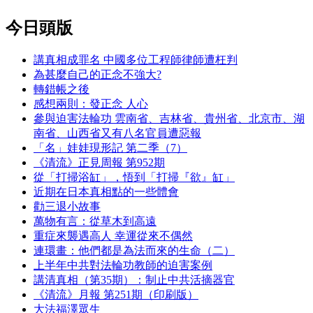
今日頭版
講真相成罪名 中國多位工程師律師遭枉判
為甚麼自己的正念不強大?
轉錯帳之後
感想兩則：發正念 人心
參與迫害法輪功 雲南省、吉林省、貴州省、北京市、湖
南省、山西省又有八名官員遭惡報
「名」娃娃現形記 第二季（7）
《清流》正見周報 第952期
從「打掃浴缸」，悟到「打掃『欲』缸」
近期在日本真相點的一些體會
勸三退小故事
萬物有言：從草木到高遠
重症來襲遇高人 幸運從來不偶然
連環畫：他們都是為法而來的生命（二）
上半年中共對法輪功教師的迫害案例
講清真相（第35期）：制止中共活摘器官
《清流》月報 第251期（印刷版）
大法福澤眾生