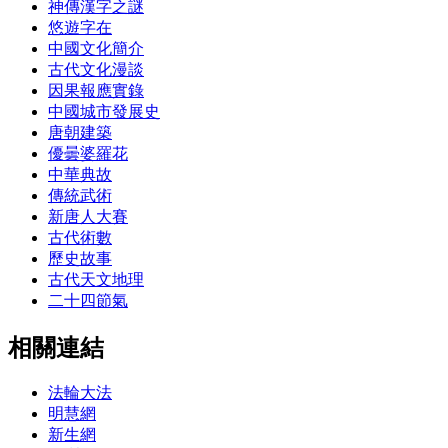
神傳漢字之謎
悠遊字在
中國文化簡介
古代文化漫談
因果報應實錄
中國城市發展史
唐朝建築
優曇婆羅花
中華典故
傳統武術
新唐人大賽
古代術數
歷史故事
古代天文地理
二十四節氣
相關連結
法輪大法
明慧網
新生網