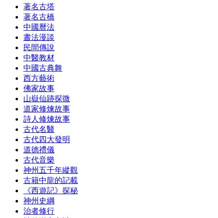
著名古塔
著名古橋
中國曆法
書法漫談
民間傳說
中醫教材
中國古典舞
西方藝術
佛家故事
山嶽仙跡探微
道家修煉故事
詩人修煉故事
古代名醫
古代四大發明
道德禮儀
古代音樂
神州五千年縱觀
古籍中龍的記載
《西遊記》探秘
神州史綱
治者修行