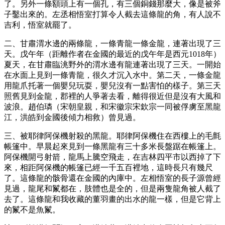
了。另外一條額頭上有一個孔，有三個銅錢那麼大，像是被斧
子鑿出來的。左丞相悟室打算令人截去這條龍的角，有人說不
吉利，悟室就罷了。
二、甘肅渭水邊的兩條龍，一條青龍一條金龍，連著出現了三
天。戊午年（距離作者在金國的最近的戊午年是西元1018年）
夏天，在甘肅臨洮野外的渭水邊有龍連著出現了三天。一開始
在水面上見到一條青龍，很久才沉入水中。第二天，一條金龍
用龍爪托著一個嬰兒玩耍，嬰兒沒有一點害怕的樣子。第三天
照舊見到金龍，郡裡的人爭著去看，離得很近但是沒有大風和
波浪。趙伯璘（宋朝皇親，和宋徽宗宋欽宗一同被俘虜至黑龍
江，洪皓到金國後傾力相救）曾見過。
三、被耶律阿保機射殺的黑龍。耶律阿保機住在西樓上的毛氈
帳篷中。早晨起來見到一條黑龍有三十多米長盤踞在帳篷上。
阿保機開弓射箭，龍馬上騰空飛走，在吉林四平市以西掉了下
來，相距阿保機的帳篷已經一千五百裡地，這時長只有幾尺
了。這條龍的骸骨還在金國的內庫中。左相悟室的長子源曾經
見過，龍尾和鬣都在，肢體也是全的，但是兩隻龍角被人截了
去了。這條龍和我收藏的董羽畫的出水的龍一樣，但是它背上
的鬣不是魚鬣。