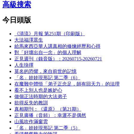
高級搜索
今日頭版
《清流》月報 第251期（印刷版）
大法福澤眾生
給馬來西亞華人講真相的修煉經歷和心得
對「好壞出自一念」的個人理解
正見週刊（錄音版）：20260715-20260721
人生抉擇
莫名的恐懼，來自前世的記憶
「名」娃娃現形記 第二季（6）
在魔難中體悟「弟子正念足，師有回天力」的法理
看不上別人也是嫉妒心
做個正法時期的大法弟子
欲得反失的教訓
真相期刊：《還原》（第21期）
正見廣播（音頻）：幸運不是偶然
山風吹作滿窗雲
「名」娃娃現形記 第二季（5）