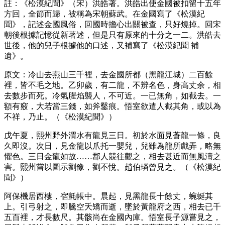
註：《松漠紀聞》（宋）洪皓著。洪皓出使金國被扣留十五年
方回，全節而歸，被稱為宋朝蘇武。在金國寫了《松漠紀
聞》，記述金國風俗，回國時擔心出關被查，只好燒掉。回宋
朝後根據記憶從新著述，但是只有原來的十分之一二。洪皓去
世後，他的兒子根據他的口述，又補寫了《松漠紀聞 補
遺》。
原文：冷山去燕山三千裡，去金國所都（黑龍江城）二百餘
裡，皆不毛之地。乙卯歲，有二龍，不辨名色，身高丈余，相
去數步而死。冷氣腥焰襲人，不可近。一已無角，如截去。一
額有竅，大若當三錢，如斧鑿痕。悟室欲遣人截其角，或以為
不祥，乃止。（《松漠紀聞》）
戊午夏，熙州野外渭水有龍見三日。初於水面見蒼龍一條，良
久即沒。次日，見金龍以爪托一嬰兒，兒雖為龍所戲弄，略無
懼色。三日金龍如故……郡人競往觀之，相去甚近而無風濤之
害。熙州嘗以圖示劉豫，劉不悅。趙伯璘曾見之。（《松漠紀
聞》）
阿保機居西樓，宿氈帳中。晨起，見黑龍長十餘丈，蜿蜒其
上。引弓射之，即騰空夭矯而逝，墜於黃龍府之西，相去已千
五百裡，才長數尺。其骸尚在金國內庫。悟室長子源嘗見之，