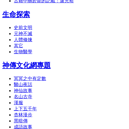
古籍中關於龍的記載：盧元裕
生命探索
史前文明
元神不滅
人體修煉
其它
生物醫學
神傳文化網專題
冥冥之中有定數
醫山夜話
神仙故事
名山古寺
漢服
上下五千年
杏林漫步
黑暗傳
成語故事