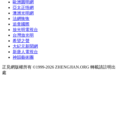
歐洲圓明網
亞太正悟網
澳洲光明網
法網恢恢
追查國際
放光明電視台
台灣放光明
希望之聲
大紀元新聞網
新唐人電視台
神韻藝術團
正見網版權所有 ©1999-2026 ZHENGJIAN.ORG 轉載請註明出
處