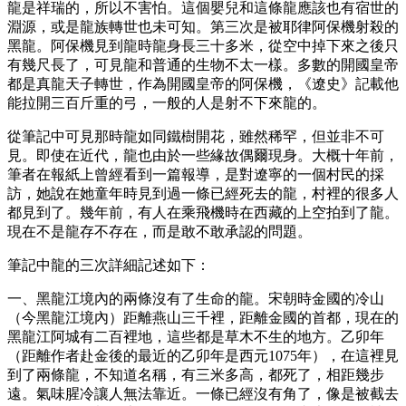
龍是祥瑞的，所以不害怕。這個嬰兒和這條龍應該也有宿世的
淵源，或是龍族轉世也未可知。第三次是被耶律阿保機射殺的
黑龍。阿保機見到龍時龍身長三十多米，從空中掉下來之後只
有幾尺長了，可見龍和普通的生物不太一樣。多數的開國皇帝
都是真龍天子轉世，作為開國皇帝的阿保機，《遼史》記載他
能拉開三百斤重的弓，一般的人是射不下來龍的。
從筆記中可見那時龍如同鐵樹開花，雖然稀罕，但並非不可
見。即使在近代，龍也由於一些緣故偶爾現身。大概十年前，
筆者在報紙上曾經看到一篇報導，是對遼寧的一個村民的採
訪，她說在她童年時見到過一條已經死去的龍，村裡的很多人
都見到了。幾年前，有人在乘飛機時在西藏的上空拍到了龍。
現在不是龍存不存在，而是敢不敢承認的問題。
筆記中龍的三次詳細記述如下：
一、黑龍江境內的兩條沒有了生命的龍。宋朝時金國的冷山
（今黑龍江境內）距離燕山三千裡，距離金國的首都，現在的
黑龍江阿城有二百裡地，這些都是草木不生的地方。乙卯年
（距離作者赴金後的最近的乙卯年是西元1075年），在這裡見
到了兩條龍，不知道名稱，有三米多高，都死了，相距幾步
遠。氣味腥冷讓人無法靠近。一條已經沒有角了，像是被截去