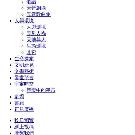
歌譜
天音劇場
天音歌曲集
人與環境
人與環境
天災人禍
天地與人
生態環境
其它
生命探索
文明新見
文學藝術
警世預言
宇宙時空
巨變中的宇宙
劇場
書籍
正見廣播
按日瀏覽
網上投稿
聯繫我們