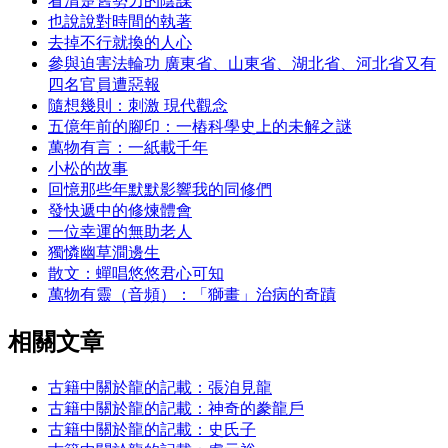
看清楚舊勢力的陰謀
也說說對時間的執著
去掉不行就換的人心
參與迫害法輪功 廣東省、山東省、湖北省、河北省又有
四名官員遭惡報
隨想幾則：刺激 現代觀念
五億年前的腳印：一樁科學史上的未解之謎
萬物有言：一紙載千年
小松的故事
回憶那些年默默影響我的同修們
發快遞中的修煉體會
一位幸運的無助老人
獨憐幽草澗邊生
散文：蟬唱悠悠君心可知
萬物有靈（音頻）：「獅畫」治病的奇蹟
相關文章
古籍中關於龍的記載：張洎見龍
古籍中關於龍的記載：神奇的豢龍戶
古籍中關於龍的記載：史氏子