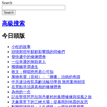
Search
Search
高級搜索
今日頭版
小松的故事
回憶那些年默默影響我的同修們
發快遞中的修煉體會
一位幸運的無助老人
獨憐幽草澗邊生
散文：蟬唱悠悠君心可知
萬物有靈（音頻）：「獅畫」治病的奇蹟
中共違法收監高齡法輪功學員 致死案例頻現
在景點洪法講真相的修煉體會
為他的一念
記在聖塔芭芭拉與丹麥村的集體修煉與採風之旅
天象異常下的三峽大壩：從暴雨到地震的反思
配樂朗讀視頻：人生感悟：一雨吹銷萬裡塵