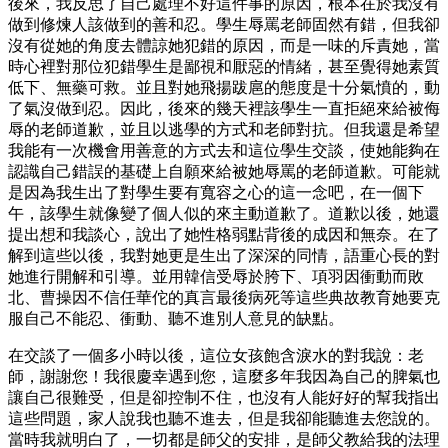
後來，我反思了自己處理不好這件事的原因，根本在於我沒有
做到修煉人該做到的善和忍。學生辱罵老師固然有錯，但我卻
沒有從她的角度去體諒她犯錯的原因，而是一味的斥責她，當
時心裡對那位犯錯學生是鄙視和厭惡的情緒，甚至覺得她素質
低下、無藥可救。並且對她飛揚跋扈的態度是十分氣憤的，動
了氣沒做到忍。因此，後來的幾天裡該學生一直拒絕來給被侮
辱的老師道歉，並且以逃學的方式和老師對抗。但我還是希望
我能有一次機會用善意的方式去和這位學生交談，使她能夠在
認識自己錯誤的基礎上自願來給被她辱罵的老師道歉。可能就
是因為我生出了對學生要有寬容之心的這一念吧，在一個下
午，該學生就像變了個人似的來主動道歉了。道歉以後，她還
提出想和我談心，說出了她性格弱點背後的成因和無奈。在了
解到這些以後，我對她更是生出了深深的同情，語重心長的對
她進行開解和引導。並用韓信受辱於胯下、項羽因衝動而敗
北、曹操因不信任華佗的真言最後病死等這些典故教育她要克
服自己不能忍、衝動、聽不進別人意見的缺點。
在交談了一個多小時以後，這位女孩飽含淚水的對我說：老
師，謝謝您！我很慶幸遇到您，這麼多年我因為自己的脾氣也
讓自己很難受，但是卻控制不住，也沒有人能好好的幫我指出
這些問題，家人說我也聽不進去，但是我卻能聽進去您說的。
當時我就明白了，一切都是師父的安排，是師父教給我的法理