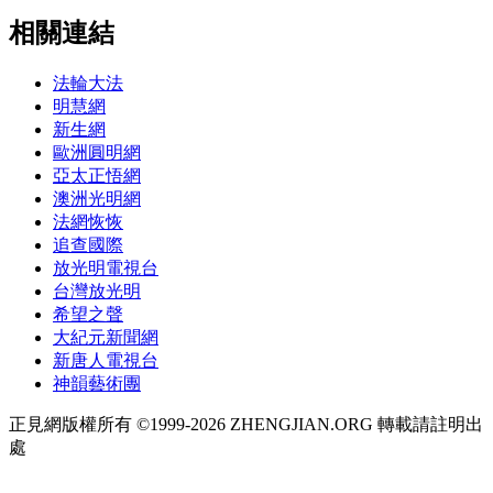
相關連結
法輪大法
明慧網
新生網
歐洲圓明網
亞太正悟網
澳洲光明網
法網恢恢
追查國際
放光明電視台
台灣放光明
希望之聲
大紀元新聞網
新唐人電視台
神韻藝術團
正見網版權所有 ©1999-2026 ZHENGJIAN.ORG 轉載請註明出
處