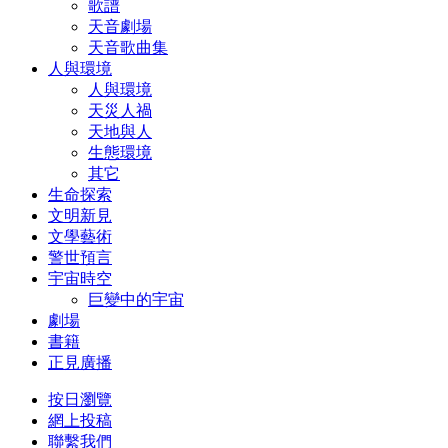
歌譜
天音劇場
天音歌曲集
人與環境
人與環境
天災人禍
天地與人
生態環境
其它
生命探索
文明新見
文學藝術
警世預言
宇宙時空
巨變中的宇宙
劇場
書籍
正見廣播
按日瀏覽
網上投稿
聯繫我們