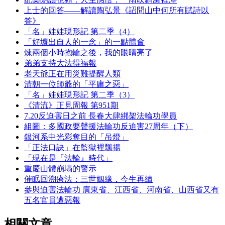
上士的回答——解讀陶弘景《詔問山中何所有賦詩以
答》
「名」娃娃現形記 第二季（4）
「好壞出自人的一念」的一點體會
煉兩個小時抱輪之後，我的眼睛亮了
弟弟支持大法得福報
老天爺正在用災難提醒人類
清朝一位師爺的「平庸之惡」
「名」娃娃現形記 第二季（3）
《清流》正見周報 第951期
7.20反迫害日之前 長春大肆綁架法輪功學員
組圖：多國政要聲援法輪功反迫害27周年（下）
銀河系中光彩奪目的「吊燈」
「正法口訣」在監獄裡飄揚
「現在是『法輪』時代」
重慶山體崩塌的警示
催眠回溯療法：三世姻緣，今生再續
參與迫害法輪功 廣東省、江西省、河南省、山西省又有
五名官員遭惡報
相關文章