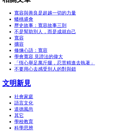
寬容與善良是超越一切的力量
蟠桃盛會
歷史故事：寬容故事三則
不是幫助別人，而是成就自己
寬容
擴容
修煉心語：寬容
學會寬容 見證法的偉大
「恆心舉足萬斤腿，忍苦精進去執著」
不要用心去感受別人的對與錯
文明新見
社會家庭
語言文化
道德風尚
其它
學校教育
科學思辨