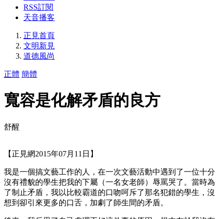
RSS訂閱
天音播客
正見首頁
文明新見
道德風尚
正體
簡體
寬容是化解矛盾的良方
舒醒
【正見網2015年07月11日】
我是一個搞文藝工作的人，在一次文藝活動中遇到了一位十分
沒有禮貌的學生把我的下屬（一名女老師）辱罵哭了。當時為
了制止矛盾，我以比較霸道的口吻呵斥了那名犯錯的學生，沒
想到卻引來更多的口舌，加劇了師生間的矛盾。