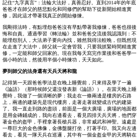
記住“九字真言”：法輪大法好，真善忍好。直到2014年的年底
爸爸才在師父的慈悲點化和同修們的幫助下從新開始精進實
修，因此這才帶著我真正的開始修煉。
我剛得法時，有點埋怨爸爸沒有早點帶著我修煉，爸爸也很後
悔和自責。通過學習《轉法輪》並和爸爸交流後我認識到：不
能埋怨別人，大法弟子要向內找，雖然我得法較晚，但既然現
在走進了大法中，師父就一定會管我，只要我抓緊時間精進實
修，一定能和師父回家的。現在我每天寫完作業後和爸爸學一
個小時的法，然後用半個小時煉功，天天如此。
夢到師父的法身還有天兵天將和龍
記得第一天跟爸爸學法是在晚上睡覺前，只來得及學了一遍
《論語》（那時候師父還沒發表新《論語》）。在當天晚上睡
覺時，我做了一個清晰的夢：我走在一條兩邊是樓房的石路
上，兩邊的建築先是現代樓房，走著走著就變成古代的建築
了。我一直走到路的盡頭，前面是一個大廣場，廣場的地面都
是用金磚鋪成的，我向右邊看去，看見四排天兵天將，他們穿
著金色的盔甲，手裡拿著長槍兵器，非常威武和神聖。遠處是
一尊巨大的金色佛像，金佛盤腿打坐，打著手印。我又向左邊
看去，看見一隊天兵在巡邏，其中有一個金盔金甲的天將騎在