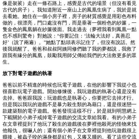
像是袈裟）走在一條石路上，感覺是古代的場景（但沒有看見
古代的房子）。我知道附近一座山上的鳳凰生病了，我於是就
去看她。她住在一個小房子裡，房子的材質感覺是用彩色布料
做的，很漂亮，門口處沒有門，而是垂著一個粉色的紗簾，一
隻金色的鳳凰躺在紗簾後面。我走過去（夢裡我看到鳳凰一點
也不感到驚奇）對她說：“你要記住：‘法輪大法好，真善忍
好’（說了兩遍）。”她點了點頭表示記住了，但沒有說話。然
後我就醒了。爸爸和叔叔阿姨同修們聽了我的夢都說，我救了
跟我有緣分的鳳凰，鼓勵我用師父傳給我們的大法救更多的眾
生。
放下對電子遊戲的執著
爸爸以前不精進的時候也玩電子遊戲，在他的影響下我從小也
很喜歡玩電子遊戲。開始修煉後，我玩遊戲的執著心還是沒有
去掉。爸爸跟我說：玩遊戲也是執著心，你要把它去掉才行。
但是我以我玩的遊戲不是暴力殺生類的為藉口，還是很迷戀一
款建築類的電子遊戲。爸爸發現這樣不行，於是就到明慧網上
下載關於小弟子戒掉電子遊戲的交流文章給我看。有的小弟子
在文章裡提到了他玩了殺生的遊戲後在夢裡他殺死的怪物來找
他報仇，很嚇人的；還有個小弟子在文章裡提到他玩遊戲很上
癮後，被蟲子咬的滿身都是紅包，又癢又腫的。看了這些交流