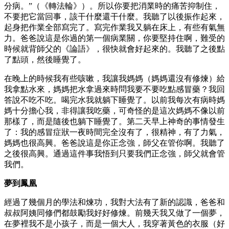
分病。”（《轉法輪》）。所以你要把消業時的痛苦抑制住，
不要把它當回事，該干什麼還干什麼。我聽了以後振作起來，
起身把作業全部寫完了。寫完作業我又躺在床上，有些有氣無
力。爸爸說這是你過的第一個病業關，你要堅持住啊，難受的
時候就背師父的《論語》，很快就會好起來的。我聽了之後點
了點頭，然後睡覺了。
在晚上的時候我有些咳嗽，我讓我媽媽（媽媽還沒有修煉）給
我拿點水來，媽媽把水拿過來時問我要不要吃點感冒藥？我回
答說不吃不吃。喝完水我就躺下睡覺了。以前我每次有病時媽
媽十分擔心我，非得讓我吃藥，可奇怪的是這次媽媽不像以前
那樣了，而是隨後也躺下睡覺了。第二天早上神奇的事情發生
了：我的感冒症狀一夜時間完全沒有了，很精神，有了力氣，
媽媽也很高興。爸爸說這是你正念強，師父在管你啊。我聽了
之後很高興。通過這件事我悟到只要我們正念強，師父就會管
我們。
夢到鳳凰
經過了幾個月的學法和煉功，我對大法有了新的認識，爸爸和
叔叔阿姨同修們都鼓勵我好好修煉。前幾天我又做了一個夢，
在夢裡我不是小孩子，而是一個大人，我穿著黃色的衣服（好