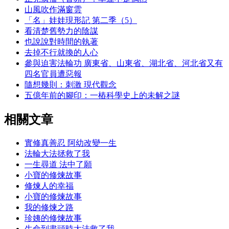
山風吹作滿窗雲
「名」娃娃現形記 第二季（5）
看清楚舊勢力的陰謀
也說說對時間的執著
去掉不行就換的人心
參與迫害法輪功 廣東省、山東省、湖北省、河北省又有
四名官員遭惡報
隨想幾則：刺激 現代觀念
五億年前的腳印：一樁科學史上的未解之謎
相關文章
實修真善忍 阿幼改變一生
法輪大法拯救了我
一生尋道 法中了願
小寶的修煉故事
修煉人的幸福
小寶的修煉故事
我的修煉之路
珍姨的修煉故事
生命到盡頭時大法救了我