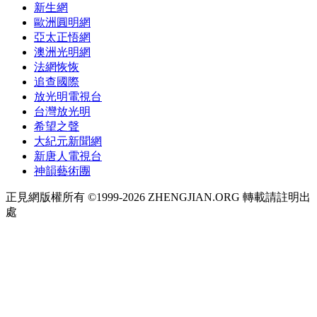
新生網
歐洲圓明網
亞太正悟網
澳洲光明網
法網恢恢
追查國際
放光明電視台
台灣放光明
希望之聲
大紀元新聞網
新唐人電視台
神韻藝術團
正見網版權所有 ©1999-2026 ZHENGJIAN.ORG 轉載請註明出
處