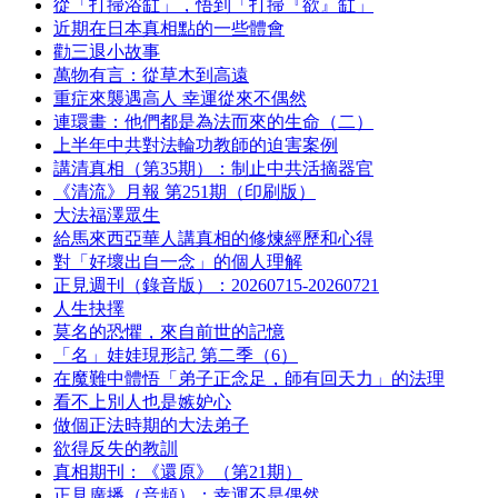
從「打掃浴缸」，悟到「打掃『欲』缸」
近期在日本真相點的一些體會
勸三退小故事
萬物有言：從草木到高遠
重症來襲遇高人 幸運從來不偶然
連環畫：他們都是為法而來的生命（二）
上半年中共對法輪功教師的迫害案例
講清真相（第35期）：制止中共活摘器官
《清流》月報 第251期（印刷版）
大法福澤眾生
給馬來西亞華人講真相的修煉經歷和心得
對「好壞出自一念」的個人理解
正見週刊（錄音版）：20260715-20260721
人生抉擇
莫名的恐懼，來自前世的記憶
「名」娃娃現形記 第二季（6）
在魔難中體悟「弟子正念足，師有回天力」的法理
看不上別人也是嫉妒心
做個正法時期的大法弟子
欲得反失的教訓
真相期刊：《還原》（第21期）
正見廣播（音頻）：幸運不是偶然