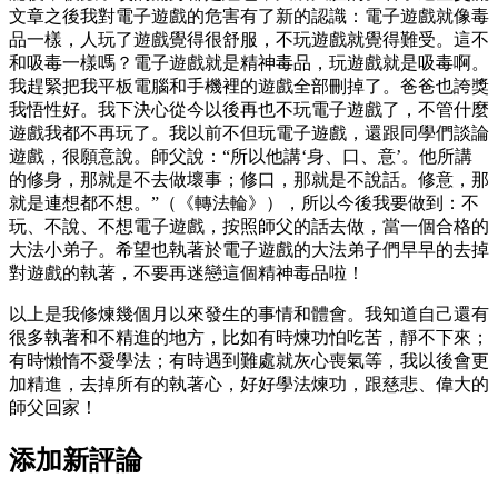
文章之後我對電子遊戲的危害有了新的認識：電子遊戲就像毒
品一樣，人玩了遊戲覺得很舒服，不玩遊戲就覺得難受。這不
和吸毒一樣嗎？電子遊戲就是精神毒品，玩遊戲就是吸毒啊。
我趕緊把我平板電腦和手機裡的遊戲全部刪掉了。爸爸也誇獎
我悟性好。我下決心從今以後再也不玩電子遊戲了，不管什麼
遊戲我都不再玩了。我以前不但玩電子遊戲，還跟同學們談論
遊戲，很願意說。師父說：“所以他講‘身、口、意’。他所講
的修身，那就是不去做壞事；修口，那就是不說話。修意，那
就是連想都不想。”（《轉法輪》），所以今後我要做到：不
玩、不說、不想電子遊戲，按照師父的話去做，當一個合格的
大法小弟子。希望也執著於電子遊戲的大法弟子們早早的去掉
對遊戲的執著，不要再迷戀這個精神毒品啦！
以上是我修煉幾個月以來發生的事情和體會。我知道自己還有
很多執著和不精進的地方，比如有時煉功怕吃苦，靜不下來；
有時懶惰不愛學法；有時遇到難處就灰心喪氣等，我以後會更
加精進，去掉所有的執著心，好好學法煉功，跟慈悲、偉大的
師父回家！
添加新評論