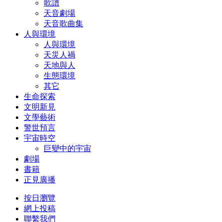
歌譜
天音劇場
天音歌曲集
人與環境
人與環境
天災人禍
天地與人
生態環境
其它
生命探索
文明新見
文學藝術
警世預言
宇宙時空
巨變中的宇宙
劇場
書籍
正見廣播
按日瀏覽
網上投稿
聯繫我們