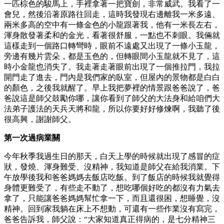
一匹棕色的駿馬上，手裡拿著一把寶劍，非常威武。我看了一
會兒，然後沿著原路往回走，這時我發現右邊離我一米多遠、
兩米多高的空中有一條金色的小龍跟著我，他有一米長左右，
渾身散發著柔和的金光，看著很舒服，一點也不刺眼。我倆就
這樣走到一個路口轉彎時，眼前不遠處又出現了一條小玉龍，
旁邊有幾片雲朵，都是玉色的，但轉眼間小玉龍就不見了，這
時小金龍也消失了。我走著走著眼前出現了一個推拉門，我拉
開門走了進去，門內是我們家的臥室，但屋內的景物都是白白
的顏色，之後我就醒了。早上我把夢裡的情景跟爸爸說了，爸
爸說這是師父鼓勵你哪，讓你看到了師父的大法身和給咱們大
法弟子護法的天兵天將和龍，所以你要好好修煉啊，我聽了後
很高興，謝謝師父。
第一次過病業關
今年秋季我過生日的那天，白天上學的時候就出現了感冒的症
狀，發燒、渾身難受、沒精神，我知道是師父在給我消業。下
午放學後我和爸爸媽媽去飯店吃飯。到了飯店的時候我就覺得
身體更難受了，有些走不動了，想吃哪個好吃的都沒有力氣去
拿了，只能讓爸爸媽媽幫忙拿一下，而且還很困，想睡覺，沒
精神。回到家我躺在床上不想動，可還有一些作業沒有寫完，
爸爸告訴我，師父說：“大家知道真正得病的，是七分精神三