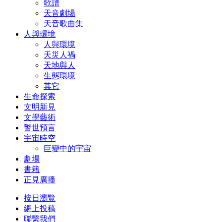
歌譜
天音劇場
天音歌曲集
人與環境
人與環境
天災人禍
天地與人
生態環境
其它
生命探索
文明新見
文學藝術
警世預言
宇宙時空
巨變中的宇宙
劇場
書籍
正見廣播
按日瀏覽
網上投稿
聯繫我們