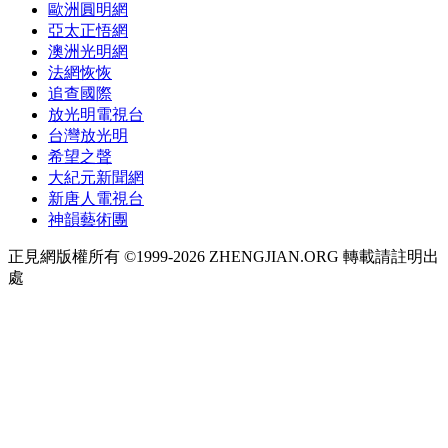
歐洲圓明網
亞太正悟網
澳洲光明網
法網恢恢
追查國際
放光明電視台
台灣放光明
希望之聲
大紀元新聞網
新唐人電視台
神韻藝術團
正見網版權所有 ©1999-2026 ZHENGJIAN.ORG 轉載請註明出
處