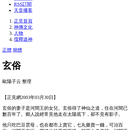
RSS訂閱
天音播客
正見首頁
神傳文化
人物
儒釋道神
正體
簡體
玄俗
歐陽子云 整理
【正見網2003年03月30日】
玄俗的妻子是河間王的女兒。玄俗得了神仙之道，住在河間已
數百年了。鄉人說經常見他走在太陽底下，卻不見有影子。
他只吃巴豆雲母，也在都市上賣它，七丸藥賣一錢，可治百