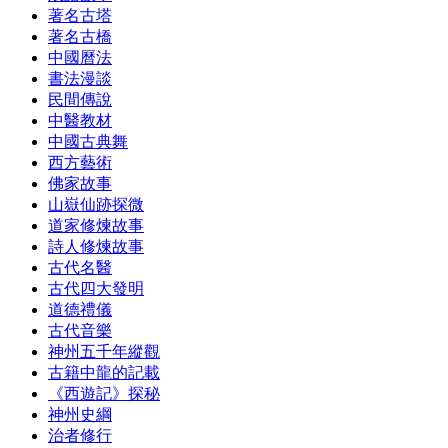
著名古塔
著名古橋
中國曆法
書法漫談
民間傳說
中醫教材
中國古典舞
西方藝術
佛家故事
山嶽仙跡探微
道家修煉故事
詩人修煉故事
古代名醫
古代四大發明
道德禮儀
古代音樂
神州五千年縱觀
古籍中龍的記載
《西遊記》探秘
神州史綱
治者修行