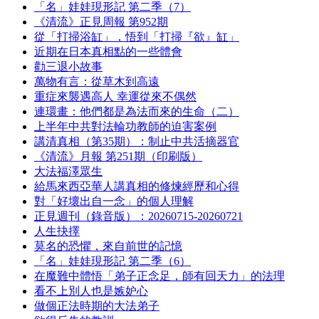
「名」娃娃現形記 第二季（7）
《清流》正見周報 第952期
從「打掃浴缸」，悟到「打掃『欲』缸」
近期在日本真相點的一些體會
勸三退小故事
萬物有言：從草木到高遠
重症來襲遇高人 幸運從來不偶然
連環畫：他們都是為法而來的生命（二）
上半年中共對法輪功教師的迫害案例
講清真相（第35期）：制止中共活摘器官
《清流》月報 第251期（印刷版）
大法福澤眾生
給馬來西亞華人講真相的修煉經歷和心得
對「好壞出自一念」的個人理解
正見週刊（錄音版）：20260715-20260721
人生抉擇
莫名的恐懼，來自前世的記憶
「名」娃娃現形記 第二季（6）
在魔難中體悟「弟子正念足，師有回天力」的法理
看不上別人也是嫉妒心
做個正法時期的大法弟子