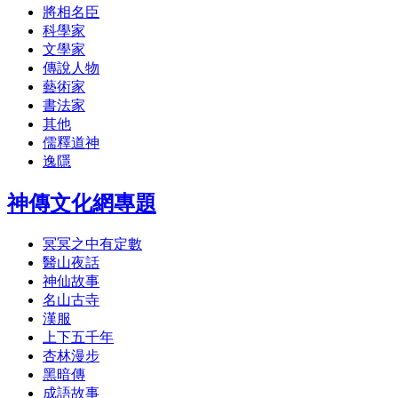
將相名臣
科學家
文學家
傳說人物
藝術家
書法家
其他
儒釋道神
逸隱
神傳文化網專題
冥冥之中有定數
醫山夜話
神仙故事
名山古寺
漢服
上下五千年
杏林漫步
黑暗傳
成語故事