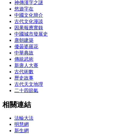
神傳漢字之謎
悠遊字在
中國文化簡介
古代文化漫談
因果報應實錄
中國城市發展史
唐朝建築
優曇婆羅花
中華典故
傳統武術
新唐人大賽
古代術數
歷史故事
古代天文地理
二十四節氣
相關連結
法輪大法
明慧網
新生網