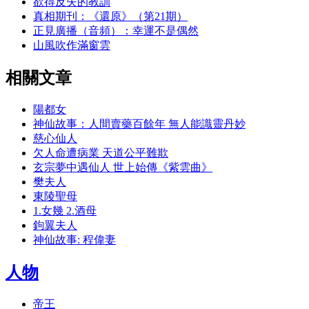
欲得反失的教訓
真相期刊：《還原》（第21期）
正見廣播（音頻）：幸運不是偶然
山風吹作滿窗雲
相關文章
陽都女
神仙故事：人間賣藥百餘年 無人能識靈丹妙
慈心仙人
欠人命遭病業 天道公平難欺
玄宗夢中遇仙人 世上始傳《紫雲曲》
樊夫人
東陵聖母
1.女幾 2.酒母
鉤翼夫人
神仙故事: 程偉妻
人物
帝王