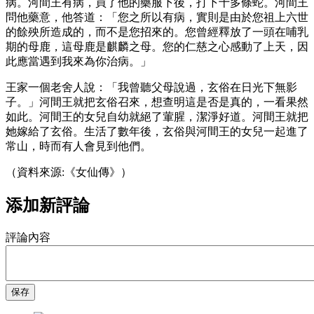
病。河間王有病，買了他的藥服下後，打下十多條蛇。河間王
問他藥意，他答道：「您之所以有病，實則是由於您祖上六世
的餘殃所造成的，而不是您招來的。您曾經釋放了一頭在哺乳
期的母鹿，這母鹿是麒麟之母。您的仁慈之心感動了上天，因
此應當遇到我來為你治病。」
王家一個老舍人說：「我曾聽父母說過，玄俗在日光下無影
子。」河間王就把玄俗召來，想查明這是否是真的，一看果然
如此。河間王的女兒自幼就絕了葷腥，潔淨好道。河間王就把
她嫁給了玄俗。生活了數年後，玄俗與河間王的女兒一起進了
常山，時而有人會見到他們。
（資料來源:《女仙傳》）
添加新評論
評論內容
保存