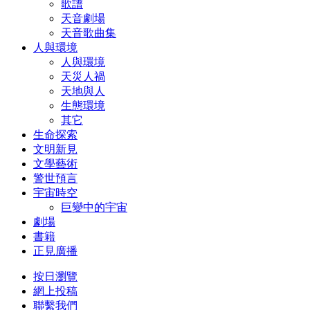
歌譜
天音劇場
天音歌曲集
人與環境
人與環境
天災人禍
天地與人
生態環境
其它
生命探索
文明新見
文學藝術
警世預言
宇宙時空
巨變中的宇宙
劇場
書籍
正見廣播
按日瀏覽
網上投稿
聯繫我們