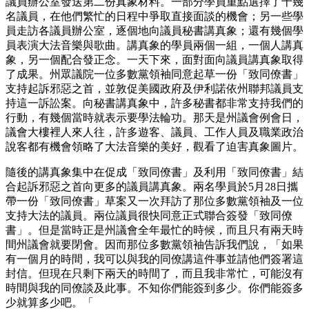
議員辦公室發送第二份真象材料。一部分學員重點選擇了十幾
名議員，在他們繁忙的日程中爭取直接面談的機會；另一些學
員走訪各議員辦公室，逐個地向議員秘書講真象；還有幾個學
員表演大法音樂與歌曲。講真象的學員兩個一組，一個人講真
象，另一個配合發正念。一天下來，面對面向議員講真象取得
了成果。州眾議院一位多數黨領袖同意起草一份「致同僚書」
支持起訴邪惡之首，並敦促美國政府及伊利諾依州聯邦議員支
持這一訴訟案。向秘書講真象中，許多秘書都非常支持我們的
行動，有幾個當時就表示要學法輪功。那天是州議會例會日，
議會大樓裡人來人往，許多遊客、議員、工作人員及職業政治
說客都有機會領略了大法音樂的美好，觀看了迫害真象圖片。
隨後的講真象集中在促成「致同僚書」及利用「致同僚書」結
合起訴邪惡之首向更多的議員講真象。兩名學員於5月28日攜
帶一份「致同僚書」草案又一次拜訪了那位多數黨領袖及一位
支持大法的議員。兩位議員很快同意正式聯合簽發「致同僚
書」。但是當時正是州議會全年最忙的時候，而且只有兩天時
間州議會就要閉會。因而那位多數黨領袖告訴我們說，「如果
有一個月的時間，我可以與我的同僚講這件事並請他們簽署這
封信。但現在只剩下兩天的時間了，而且我非常忙，可能沒有
時間與我的同僚談及此事。不知你們能簽到多少。你們能簽多
少就算多少吧。「