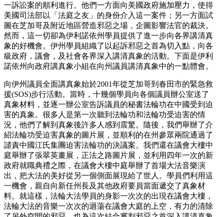
一訴訟案的順利進行。他們一方面向美國政府施加壓力，使得
美國司法部以「法庭之友」的身份介入這一案件；另一方面試
圖在芝加哥及附近地區營造邪惡之場，企圖影響法官的裁決。
然而，這一切卻為伊利諾依州學員提供了進一步向各界講清真
象的好機會。伊州學員組織了以起訴邪惡之首為切入點，向各
級政府，議會，及社會各界深入講清真象的活動。下面是伊利
諾依州向政府講真象小組在向州議員講清真象中的一點體會。
向伊州議員全面講真象始於2001年從芝加哥到春田市的緊急救
援(SOS)步行活動。當時，十幾個學員向各個議員辦公室送了
真象材料，並逐一辦公室告訴議員的秘書法輪功在中國受到迫
害的真象。很多人是第一次聽到法輪功和法輪功受迫害的情
況，他們了解到真象後許多人感到震驚。隨後，我們舉辦了介
紹法輪功受迫害真象的圖片展，並順利的在州參眾兩院通過了
譴責中國江氏集團迫害法輪功的決議案。我們還在議會大樓中
庭舉辦了張翠英畫展，正法之路圖片展，並利用四年一次的新
政府就職典禮之際，在議會大樓中庭舉辦了首場大法音樂演
出，把大法的美好從另一個側面展現給了世人。學員們利用這
一機會，親自向新任州長及其他政府要員當面遞交了真象材
料。就這樣，法輪大法學員的身影一次次的出現在議會大樓，
法輪大法的音樂一次次的迴蕩在議會大庭的上空，有力的清除
了另外空間的邪惡，也為這次結合審判邪惡之首深入講清真象