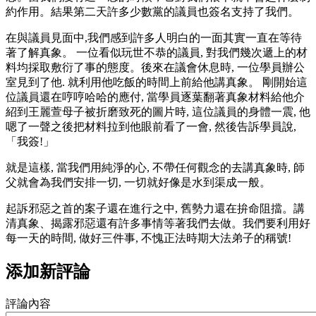
約作用。結果第二天許多少數黨的議員也簽名支持了我們。
在與議員見面中,我們感到許多人明白的一面其實一直在等待
著了解真象。 一位看似玩世不恭的議員, 對我們幾次遞上的材
料均採取敷衍了事的態度。後來在議會休息時, 一位學員辦公
室見到了他. 就利用他吃飯的時間上前給他講真象。 剛開始這
位議員還在哼哼哈哈的應付, 當學員逐葉翻著真象材料給他介
紹到王麗萱母子被折磨致死的圖片時, 這位議員的身體一震, 他
嗯了一聲之後把材料拉到他眼前看了一會, 然後告訴學員說,
「我簽!」
就是這樣, 當我們用純淨的心, 不帶任何觀念的去講真象時, 師
父就會為我們安排一切, 一切就好像是水到渠成一般。
起訴邪惡之首的案子還在進行之中, 舊勢力還在拚命阻擋。講
清真象、揭露邪惡還有許多事情等著我們去做。我們要利用好
每一天的時間, 做好三件事, 不愧正法時期大法弟子的稱號!
添加新評論
評論內容