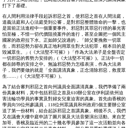
打下了基礎。
在人間利用法律手段起訴邪惡之首，使邪惡之首在人間法庭，
道義法庭和人心法庭受到公審，是對邪惡整體致命的一擊，也
是當前正法進程中一個重要事件。邪惡對其罪惡行徑的暴光害
怕至極，不惜一切代價阻撓案件的進行，甚至企圖把一個民主
國家的政府拉下水。正如師父說過的，「師父要挽救一切眾
生，而邪惡勢力卻在真正地利用眾生對大法犯罪，根本目的是
毀滅眾生。」(《大法堅不可摧》) 「作為大法弟子是全盤否定
一切邪惡的舊勢力安排的」(《大法堅不可摧》)。正法中一切
都在師尊的安排之中。無論邪惡勢力怎樣表演，作為大法弟
子，我們要做的就是「全面講清真象，正念清除邪惡，救度眾
生……」(《大法堅不可摧》)。
為了結合審判邪惡之首向州議員全面講清真象，我們準備了兩
份真象材料，其中包括邪惡之首及610辦公室在伊利諾依州迫
害法輪功學員的事實及對婦女兒童迫害的真象。首先由香檳的
學員向59位州參議員，118位州眾議員和州政府5個主要辦公室
送了第一份材料，結合起訴邪惡之首講真象。稍後不久，我們
又在議會大樓中庭申請了圖片展及大法音樂演出活動。來自芝
加哥、香檳及臨近州的二十幾名學員參加了這一次活動並向各