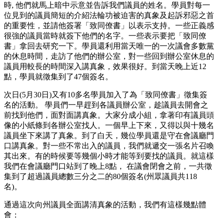
時, 他們就馬上暗中示意並告訴我們議員的姓名。學員對每一
位見到的議員簡短的介紹法輪功被迫害的真象及起訴邪惡之首
的重要性，並請他簽署「致同僚書」以表示支持。一些正義感
很強的議員當時就簽下他們的名字。一些表示要把「致同僚
書」拿回去研究一下。學員還利用當天唯一的一次議會多數黨
的休息時間，走訪了他們的辦公室，對一些回到辦公室休息的
議員用較長的時間深入講真象，效果很好。到當天晚上近12
點，學員就徵集到了47個簽名。
次日(5月30日)又有10多名學員加入了為「致同僚書」徵集簽
名的活動。 學員們一早趕到各議員辦公室，趁議員去開會之
前找到他們，面對面講真象。大家分成小組，拿著印有議員頭
像的小紙條到各辦公室找人。一個早上下來，又得以與十幾名
議員坐下來講了真象。到了白天，幾位學員還是守在會議廳門
口講真象。對一些不常出入的議員，我們就遞交一張名片召喚
其出來。有的時候要等幾個小時才能等到要找的議員。就這樣
我們在會議廳門口站到了晚上8點， 在議會閉會之前，一共徵
集到了超過議員總數三分之二的80個簽名(州眾議員共118
名)。
通過這次向州議員全面講清真象的活動，我們有這樣幾點體
會：