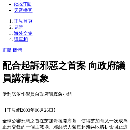
RSS訂閱
天音播客
正見首頁
見證
海外文集
講真相
正體
簡體
配合起訴邪惡之首案 向政府議
員講清真象
伊利諾依州學員向政府講真象小組
【正見網2003年06月26日】
全球公審邪惡之首在芝加哥拉開序幕，使得芝加哥又一次成為
正邪交鋒的一個主戰場。邪惡勢力聚集起殘兵敗將拚命阻止這