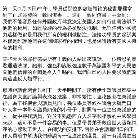
第二天(5月29日)中午，學員從那位多數黨領袖的秘書那裡拿
到了正式簽發的「致同僚書」。這封「致同僚書」中寫到: 」
我們不能容忍任何外國政府肆意決定美國人如何行使憲法賦予
他們的權利。如此放肆的行為必須堅決抵制。允許任何外國勢
力這樣做都是用我們所有的權利做賭注。法輪功學員的起訴案
不僅是維護他們在這個國家裡的權利，也是保護所有美國人擁
有的權利。
某些天大的罪行需要所有正義的人站出來說話。一位殘忍的暴
君通過洗腦、酷刑、強姦和謀殺強迫數千萬該國和平的人民放
棄他們信仰的企圖是令人作嘔的。我們自己的人性要求我們譴
責這些反人類罪行。」
那時距議會閉會只剩下一天半時間了。所有伊州眾議員都集中
在議會大廳討論與表決各法案，非常繁忙，連吃飯都在會議廳
裡。為了找機會與議員見面，幾位學員等候在議會大廳門口，
每人拿一本帶有議員頭像的小冊子，對照每一位進出會議廳的
人，從中尋找議員。對於不熟悉西方人名字和相貌的中國學員
來說，這可不是一件容易的事。但是學員弟子救度世人這顆純
淨的心感動了世人。在師父的安排下, 兩位在會議廳門口的工
作人員暗中幫助我們辨認每一位進出的議員。當一有議員進出