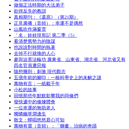
做個正法時期的大法弟子
欲得反失的教訓
真相期刊：《還原》（第21期）
正見廣播（音頻）：幸運不是偶然
山風吹作滿窗雲
「名」娃娃現形記 第二季（5）
看清楚舊勢力的陰謀
也說說對時間的執著
去掉不行就換的人心
參與迫害法輪功 廣東省、山東省、湖北省、河北省又有
四名官員遭惡報
隨想幾則：刺激 現代觀念
五億年前的腳印：一樁科學史上的未解之謎
萬物有言：一紙載千年
小松的故事
回憶那些年默默影響我的同修們
發快遞中的修煉體會
一位幸運的無助老人
獨憐幽草澗邊生
散文：蟬唱悠悠君心可知
萬物有靈（音頻）：「獅畫」治病的奇蹟