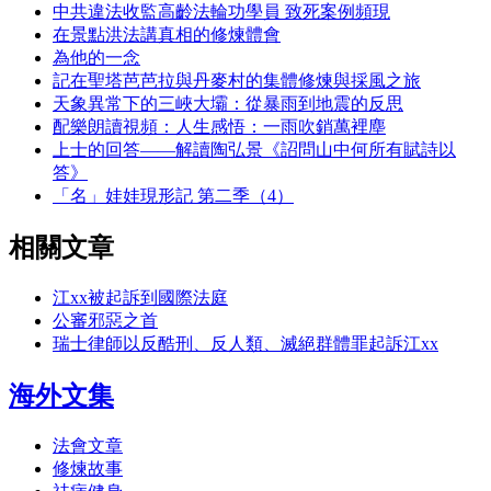
中共違法收監高齡法輪功學員 致死案例頻現
在景點洪法講真相的修煉體會
為他的一念
記在聖塔芭芭拉與丹麥村的集體修煉與採風之旅
天象異常下的三峽大壩：從暴雨到地震的反思
配樂朗讀視頻：人生感悟：一雨吹銷萬裡塵
上士的回答——解讀陶弘景《詔問山中何所有賦詩以
答》
「名」娃娃現形記 第二季（4）
相關文章
江xx被起訴到國際法庭
公審邪惡之首
瑞士律師以反酷刑、反人類、滅絕群體罪起訴江xx
海外文集
法會文章
修煉故事