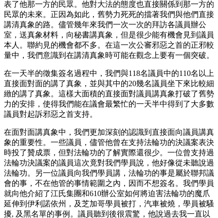
表了他那一方的民眾。他對大法的態度也直接關係到那一方的
民眾的未來。正因為如此，舊勢力死死的擋著我們與他們直接
講清真象的路。儘管幾年來我們一次一次的拜訪各議員辦公
室，送真象材料，向秘書講真象，但是很少能有機會見到議員
本人。聯約見的機會都不多。在這一次公審邪惡之首的正邪較
量中，我們意識到在講清真象時可能在觀念上要有一個突破。
在一天半的徵集簽名過程中，我們與118名議員中的110名以上
直接面對面的講了真象，並與其中的20幾名議員坐下來比較細
緻的講了真象。這樣大面積的直接面對議員講真象打破了舊勢
力的安排，使得我們能在議會最繁忙的一天半中得到了大多數
議員對起訴邪惡之首支持。
在面對面講真象中，我們更加深刻的認識到直接面向議員講真
象的重要性。一些議員，儘管他曾在支持法輪功的決議案表決
時投了贊成票，但對法輪功的了解實際還很少。一位曾支持過
法輪功決議案的議員這次竟對我們學員說，他好像從未聽說過
法輪功。另一位議員向我們學員講，法輪功的事是屬於聯邦議
會的事，不在他管的事情範圍之內，因而不想簽名。我們學員
就向他介紹了江氏集團和610辦公室如何將迫害法輪功的魔爪
延伸到伊利諾依州，及芝加哥學員被打，汽車被燒，學員被騷
擾, 及黑名單的事例。議員聽到後很震驚，他說過去我一直以