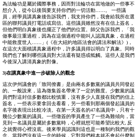
為法輪功是屬於國際事務，因而對法輪功在當地做的一些事不
想介入，從今以後我要支持你們的一切活動……。 一些議
員，經學員講真象後告訴我們，我支持你們，我會給我所在選
區的聯邦議員打電話或寫信。這些議員雖然沒有在信上簽名，
但他們明白真象後也擺正了他們的位置。師父告訴我們，「我
做事最注重過程，因為在這個過程中能叫人認識真象，在過程
中能救度世人……」(《在大紐約地區法會的講法和解法》)，
在這次大面積講真象過程中，許多議員得以明白了真象。同時
我們也了解到哪些議員對大法還有疑惑或牴觸。這些人是我們
今後深入講清真象的對像。
3)在講真象中進一步破除人的觀念
這次伊州議會的「致同僚書」是由兩名多數黨的議員共同發起
的。一般說來，這為徵集簽名帶來了一定的難度。少數黨的議
員們對這封信多數都比較慎重，沒有多少人直接在我們的信上
簽名，一些表示要拿回去看看，另一些看到那兩個發起議員的
名字後表現出比較冷淡。在第一天簽名的47名議員中，只有十
幾位少數黨的議員。一些徵簽的學員產生了一些為難傾向，當
見到一名議員是屬於多數黨時，心裡就想可能希望比較大, 反
之就覺得心裡沒底。後來學員認識到這也是一種制約我們的觀
念。當我們沒有這一念的時候，它對我們根本就不會起什麼制