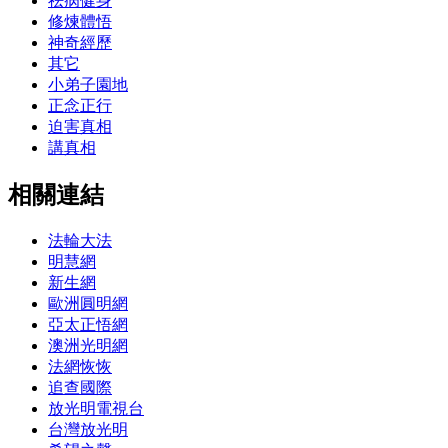
祛病健身
修煉體悟
神奇經歷
其它
小弟子園地
正念正行
迫害真相
講真相
相關連結
法輪大法
明慧網
新生網
歐洲圓明網
亞太正悟網
澳洲光明網
法網恢恢
追查國際
放光明電視台
台灣放光明