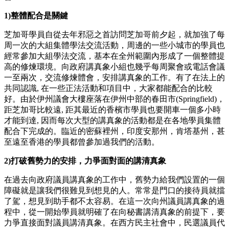
1)整體配合是關鍵
芝加哥學員自從去年邪惡之首訪問芝加哥前夕起，就加強了每
周一次的大組集體學法交流活動，周邊的一些小城市的學員也
經常參加大組學法交流，基本在全州範圍內形成了一個整體提
高的修煉環境。向政府講真象小組也幾乎每周聚會或電話會議
一至兩次，交流修煉體會，安排講真象的工作。有了在法上的
共同認識, 在一些正法活動和項目中，大家都能配合的比較
好。由於伊州議會大樓座落在伊州中部的春田市(Springfield)，
距芝加哥比較遠, 距其最近的香檳市學員也要開車一個多小時
才能到達, 因而每次大型的講真象的活動都是在各地學員集體
配合下完成的。臨近的密蘇裡州，印度安那州，肯塔基州，甚
至遠至香港的學員都曾參加過我們的活動。
2)打破舊勢力的安排，力爭面對面的講清真象
在過去向政府議員講真象的工作中，舊勢力給我們設置的一個
障礙就是讓我們很難見到想見的人。常常是門口的接待員就擋
了駕，想見到助手都不太容易。在這一次向州議員講真象的過
程中，從一開始學員就明確了在向秘書講清真象的前提下，要
力爭直接面對議員講清真象。在西方民主社會中，民選議員代