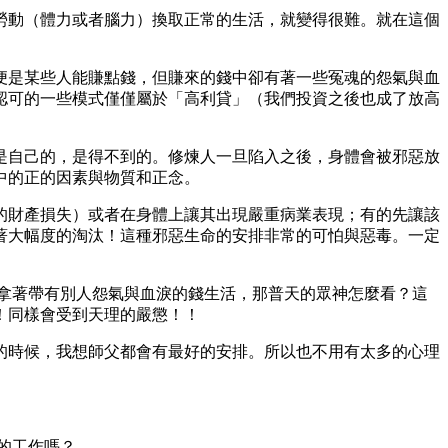
勞動（體力或者腦力）換取正常的生活，就變得很難。就在這個
便是某些人能賺點錢，但賺來的錢中卻有著一些冤魂的怨氣與血
認可的一些模式僅僅屬於「高利貸」（我們投資之後也成了放高
是自己的，是得不到的。修煉人一旦陷入之後，身體會被邪惡放
中的正的因素與物質和正念。
的財產損失）或者在身體上讓其出現嚴重病業表現；有的先讓該
著大幅度的淘汰！這種邪惡生命的安排非常的可怕與惡毒。一定
拿著帶有別人怨氣與血淚的錢生活，那普天的眾神怎麼看？這
！同樣會受到天理的嚴懲！！
的時候，我想師父都會有最好的安排。所以也不用有太多的心理
的工作嗎？