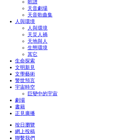
歌譜
天音劇場
天音歌曲集
人與環境
人與環境
天災人禍
天地與人
生態環境
其它
生命探索
文明新見
文學藝術
警世預言
宇宙時空
巨變中的宇宙
劇場
書籍
正見廣播
按日瀏覽
網上投稿
聯繫我們