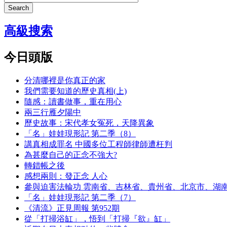
Search
高級搜索
今日頭版
分清哪裡是你真正的家
我們需要知道的歷史真相(上)
隨感：讀書做事，重在用心
兩三行雁夕陽中
歷史故事：宋代孝女冤死，天降異象
「名」娃娃現形記 第二季（8）
講真相成罪名 中國多位工程師律師遭枉判
為甚麼自己的正念不強大?
轉錯帳之後
感想兩則：發正念 人心
參與迫害法輪功 雲南省、吉林省、貴州省、北京市、湖
「名」娃娃現形記 第二季（7）
《清流》正見周報 第952期
從「打掃浴缸」，悟到「打掃『欲』缸」