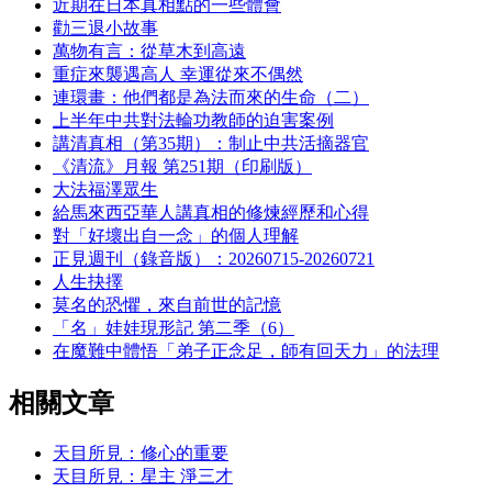
近期在日本真相點的一些體會
勸三退小故事
萬物有言：從草木到高遠
重症來襲遇高人 幸運從來不偶然
連環畫：他們都是為法而來的生命（二）
上半年中共對法輪功教師的迫害案例
講清真相（第35期）：制止中共活摘器官
《清流》月報 第251期（印刷版）
大法福澤眾生
給馬來西亞華人講真相的修煉經歷和心得
對「好壞出自一念」的個人理解
正見週刊（錄音版）：20260715-20260721
人生抉擇
莫名的恐懼，來自前世的記憶
「名」娃娃現形記 第二季（6）
在魔難中體悟「弟子正念足，師有回天力」的法理
相關文章
天目所見：修心的重要
天目所見：星主 淨三才