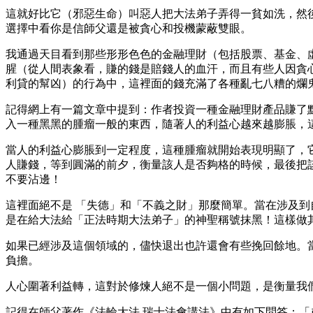
這就好比它（邪惡生命）叫惡人把大法弟子弄得一貧如洗，然
選擇中看你是信師父還是被貪心和投機蒙蔽雙眼。
我通過天目看到那些形形色色的金融理財（包括股票、基金、
腥（從人間表象看，賺的錢是賠錢人的血汗，而且有些人因貪
利貸的幫凶）的行為中，這裡面的錢充滿了各種亂七八糟的爛
記得網上有一篇文章中提到：作者投資一種金融理財產品賺了
入一種黑黑的腫瘤一般的東西，隨著人的利益心越來越膨脹，
當人的利益心膨脹到一定程度，這種腫瘤就開始表現明顯了，
人賺錢，等到圓滿的前夕，衡量該人是否夠格的時候，最後把
不要沾邊！
這裡面絕不是 「失德」和「不義之財」那麼簡單。當在涉及
是在給大法給「正法時期大法弟子」的神聖稱號抹黑！這樣做
如果已經涉及這個領域的，儘快退出也許還會有些挽回餘地。
負擔。
人心圍著利益轉，這對於修煉人絕不是一個小問題，是衡量我
記得在師父著作《法輪大法 瑞士法會講法》中有如下問答：