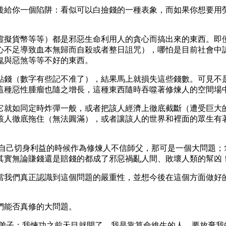
後給你一個陷阱：看似可以白撿錢的一種表象，而如果你想要用
虛擬貨幣等等）都是邪惡生命利用人的貪心而搞出來的東西。即
心不足導致血本無歸而自殺或者整日詛咒），哪怕是目前社會中
鬼與惡煞等等不好的東西。
點錢（數字有些記不准了），結果馬上就損失這些錢數。可見不
這種惡性腫瘤也隨之增長，這種東西隨時吞噬著修煉人的空間場
它就如同定時炸彈一般，或者把該人經濟上徹底截斷（遭受巨大
該人徹底拖住（無法圓滿），或者讓該人的世界和裡面的眾生有
到自己切身利益的時候作為修煉人不信師父，那可是一個大問題；
其實無論賺錢還是賠錢的都成了邪惡禍亂人間、敗壞人類的幫凶
當我們真正認識到這個問題的嚴重性，並想今後在這個方面做好
們能否真修的大問題。
「弟子：我煉功之前天目就開了，我是靠算命維生的人，要放棄我