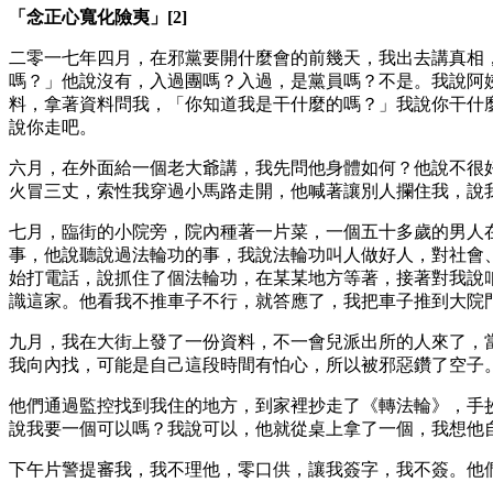
「念正心寬化險夷」[2]
二零一七年四月，在邪黨要開什麼會的前幾天，我出去講真相
嗎？」他說沒有，入過團嗎？入過，是黨員嗎？不是。我說阿
料，拿著資料問我，「你知道我是干什麼的嗎？」我說你干什
說你走吧。
六月，在外面給一個老大爺講，我先問他身體如何？他說不很
火冒三丈，索性我穿過小馬路走開，他喊著讓別人攔住我，說
七月，臨街的小院旁，院內種著一片菜，一個五十多歲的男人
事，他說聽說過法輪功的事，我說法輪功叫人做好人，對社會
始打電話，說抓住了個法輪功，在某某地方等著，接著對我說
識這家。他看我不推車子不行，就答應了，我把車子推到大院
九月，我在大街上發了一份資料，不一會兒派出所的人來了，
我向內找，可能是自己這段時間有怕心，所以被邪惡鑽了空子
他們通過監控找到我住的地方，到家裡抄走了《轉法輪》，手
說我要一個可以嗎？我說可以，他就從桌上拿了一個，我想他
下午片警提審我，我不理他，零口供，讓我簽字，我不簽。他