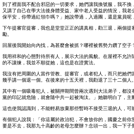
到了裡面我不配合邪惡的一切要求，她們讓我換號服，我不換
又講了自己在學大法後身體受益、家中老人受益的情況，我老
保平安，你帶過紅領巾嗎？」她說帶過，入過團，還是黨員呢
下午提審官提審，我也是堂堂正正的講真相，勸三退，兩個提
勵。
回屋後我開始向內找，為甚麼會被抓？哪裡被舊勢力鑽了空子
我用祥和的心態對待所有人，展示大法的風貌。在屋裡不允許
的不讓煉，我並不順從她，這也是在證實法。
我沒有把周圍的人當作管教、提審官，或者犯人，而只把她們當作
幾乎講一個退一個。在後來的十五天裡，我勸退了三十二個人
其中有一個吸毒犯人，被關押期間曾兩次遇到大法弟子，都沒
黨的印記就危險，就會隨中共一起被淘汰。」她聽明白了，主
這也使我認識到，不能輕易放棄那些暫時不接受三退的人，可
有個犯人說我：「你這屬於政治犯，不會放你的，國慶之前你
要是不去，我那九十高齡的老母怎麼辦？念頭一出，我一下子