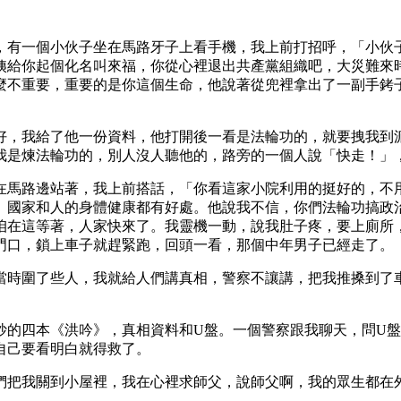
，有一個小伙子坐在馬路牙子上看手機，我上前打招呼，「小伙
姨給你起個化名叫來福，你從心裡退出共產黨組織吧，大災難來
麼不重要，重要的是你這個生命，他說著從兜裡拿出了一副手銬
好，我給了他一份資料，他打開後一看是法輪功的，就要拽我到
我是煉法輪功的，別人沒人聽他的，路旁的一個人說「快走！」
在馬路邊站著，我上前搭話，「你看這家小院利用的挺好的，不
、國家和人的身體健康都有好處。他說我不信，你們法輪功搞政
咱在這等著，人家快來了。我靈機一動，說我肚子疼，要上廁所
門口，鎖上車子就趕緊跑，回頭一看，那個中年男子已經走了。
當時圍了些人，我就給人們講真相，警察不讓講，把我推搡到了
。
抄的四本《洪吟》，真相資料和U盤。一個警察跟我聊天，問U
自己要看明白就得救了。
們把我關到小屋裡，我在心裡求師父，說師父啊，我的眾生都在