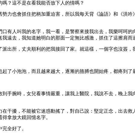
的嗎？這不是在看我能否放下人的情嗎？
舊勢力也會抓住把柄加重迫害，所以我每天背《論語》和《洪吟
門口有人叫我的名字，我一看，是警察來接我出去，我樂呵呵的
送我遠去，我知道她明白的那面一定無比感激，抓住了這擦肩而
了派出所，丈夫順利的把我接回了家。就這樣，一個字也沒簽，
也起了小泡泡，而且越來越大，逐漸的胳膊也開始疼，都疼到了
。
散到手腕時，女兒看事情嚴重，讓我上醫院，我說不去，晚上我
力在干擾，不能被它迷惑動搖了，對自己說：堅定正念，出去救
還得拿放大鏡回憶名字。
中完全好了。