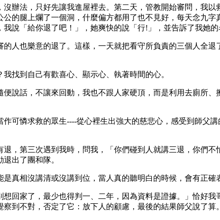
，沒辦法，只好先讓我進屋裡去。第二天，管教開始審問，我以
公公的腿上爛了一個洞，什麼偏方都用了也不見好，每天念九字
，我說「給你退了吧！」，她爽快的說「行!」，並告訴了我她的
審的人也樂意的退了。這樣，一天就把看守所負責的三個人全退
？我找到自己有歡喜心、顯示心、執著時間的心。
隨便說話，不讓來回動，我也不跟人家硬頂，而是利用去廁所、
可憐求救的眾生----從心裡生出強大的慈悲心，感受到師父講的
。
有退，第三次遇到我時，問我，「你們碰到人就講三退，你們不
動退出了團和隊。
能是真相沒講清或沒講到位，當人真的聽明白的時候，會有正確
別想回家了，最少也得判一、二年，因為資料是證據。」恰好我
覺察到不對，否定了它：放下人的顧慮，最後的結果師父說了算