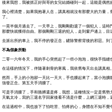
後來我想，我被抓正好與哥的女兒結婚碰到一起，這能是偶然
我心裡清楚，如果我抱著人念，講真相就沒有那麼大的力量，
了。
一晃半個月過去了。一天早上，我剛剛勸退了一個犯人，這時
那麼快就獲得自由。那個剛剛三退的犯人，走到窗戶邊上，目
去派出所的車上，我不停的發正念，鏟除警察背後的邪惡。到
不為假象所動
二零一六年冬天，我的手心突然起了一些小泡泡，很快手指縫
在這樣的情況下，伴隨著刺骨的寒風，我依舊每天出去講真相
然而，手上的小泡卻一天比一天大，手也腫起來了，當小泡擴
強發正念。第五天手消腫了。
可是手消腫了，手和胳膊還是疼，我想，這種情況一定是舊勢
天氣太冷，寫的三退名字回家後看不清是什麼，上網三退時，
在這過程中，我也放下了怕吃苦、怕疼的心，身體在不知不覺