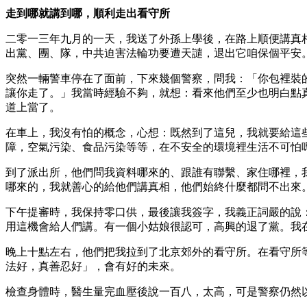
走到哪就講到哪，順利走出看守所
二零一三年九月的一天，我送了外孫上學後，在路上順便講真
出黨、團、隊，中共迫害法輪功要遭天譴，退出它咱保個平安
突然一輛警車停在了面前，下來幾個警察，問我：「你包裡裝
讓你走了。」我當時經驗不夠，就想：看來他們至少也明白點
道上當了。
在車上，我沒有怕的概念，心想：既然到了這兒，我就要給這
障，空氣污染、食品污染等等，在不安全的環境裡生活不可怕
到了派出所，他們問我資料哪來的、跟誰有聯繫、家住哪裡，
哪來的，我就善心的給他們講真相，他們始終什麼都問不出來
下午提審時，我保持零口供，最後讓我簽字，我義正詞嚴的說
用這機會給人們講。有一個小姑娘很認可，高興的退了黨。我
晚上十點左右，他們把我拉到了北京郊外的看守所。在看守所
法好，真善忍好」，會有好的未來。
檢查身體時，醫生量完血壓後說一百八，太高，可是警察仍然