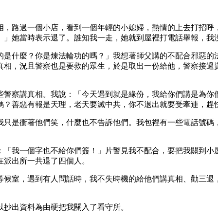
相，路過一個小店，看到一個年輕的小媳婦，熱情的上去打招呼
。」她當時表示退了。誰知我一走，她就到屋裡打電話舉報，我
的是什麼？你是煉法輪功的嗎？」我想著師父講的不配合邪惡的
真相，況且警察也是要救的眾生，於是取出一份給他，警察接過
些警察講真相。我說：「今天遇到就是緣份，我給你們講是為你
嗎？善惡有報是天理，老天要滅中共，你不退出就要受牽連，趕
我只是衝著他們笑，什麼也不告訴他們。我包裡有一些電話號碼
。
：「我一個字也不給你們簽！」片警見我不配合，要把我關到小
在派出所一共退了四個人。
等候室，遇到有人問話時，我不失時機的給他們講真相、勸三退
以抄出資料為由硬把我關入了看守所。