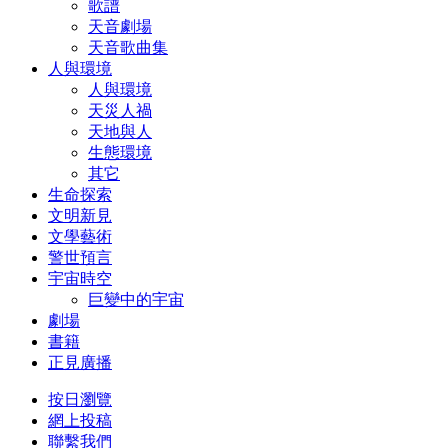
歌譜
天音劇場
天音歌曲集
人與環境
人與環境
天災人禍
天地與人
生態環境
其它
生命探索
文明新見
文學藝術
警世預言
宇宙時空
巨變中的宇宙
劇場
書籍
正見廣播
按日瀏覽
網上投稿
聯繫我們