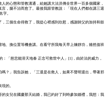
救人的心態和管教溝通，給她講大法洪傳全世界一百多個國家，
真言，腿不治而愈了。最後我跟管教說：「現在人們都在講三退
名字。
了，三個生命得救了，我從心裡感到欣慰，感謝師父的加持和鼓
擦地、換位置等機會講。在看守所我每天早上煉靜功，雖然值班
：「慈悲能溶天地春 正念可救世中人」[1]，由於法的威力，
怕嗎？」我告訴她，「三退是在救人，如果不聲明退出，帶著邪
表現的。
哥的女兒在國慶那天結婚，我已約好了到時參加婚禮，我想：我
。