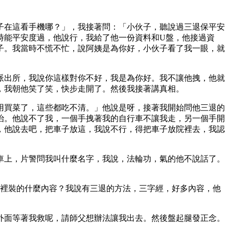
子在這看手機哪？」，我接著問：「小伙子，聽說過三退保平安
時能平安度過，他說行，我給了他一份資料和U盤，他接過資
子。我當時不慌不忙，說阿姨是為你好，小伙子看了我一眼，就
派出所，我說你這樣對你不好，我是為你好。我不讓他拽，他就
，我朝他笑了笑，快步走開了。然後我接著講真相。
用買菜了，這些都吃不清。」他說是呀，接著我開始問他三退的
治。他說不了我，一個手拽著我的自行車不讓我走，另一個手開
，他說去吧，把車子放這，我說不行，得把車子放院裡去，我認
車上，片警問我叫什麼名字，我說，法輪功，氣的他不說話了。
盤裡裝的什麼內容？我說有三退的方法，三字經，好多內容，他
外面等著我救呢，請師父想辦法讓我出去。然後盤起腿發正念。