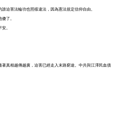
的誰迫害法輪功也照樣違法，因為憲法規定信仰自由。
他傻了。
平安。
隨著真相越傳越廣，迫害已經走入末路窮途。中共與江澤民血債