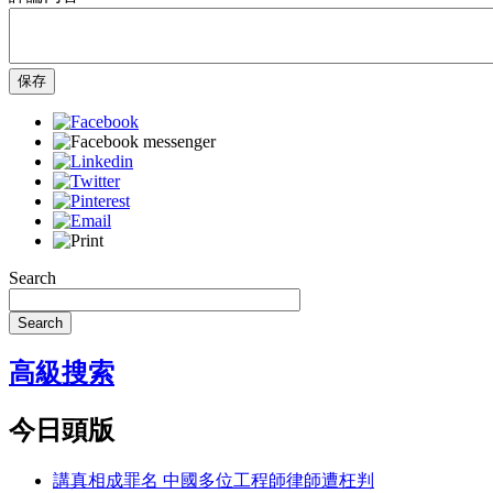
保存
Search
Search
高級搜索
今日頭版
講真相成罪名 中國多位工程師律師遭枉判