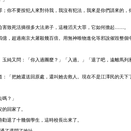
罪；你不要按犯人來對待我，我沒有犯法，我來是你們請來的，
迫害致死活摘很多大法弟子，這種滔天大罪，它如何擔起……。
四億，超過南京大屠殺幾百倍。用無神唯物進化等邪說催毀整個
」玉純又問：「你入過團麼？」「入過。」「退了吧，遠離馬列
道：「把她還送回原處，還叫她去救人。現在不是江澤民的天下
去嗎？」
安的回家了。
時勸退了十幾個學生，這時校長出來了。
話通了還問了地址。