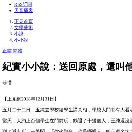
RSS訂閱
天音播客
正見首頁
文學藝術
小說
小小說
正體
簡體
紀實小小說：送回原處，還叫
珍惜
【正見網2018年12月31日】
五月二十二日，玉純去學校給學生講真相，學校大門都有人看
當天，大約上百個學生在門前玩，勸退了十幾個人，玉純還沒
到了派出所，一警問：「你坐那兒，你是哪裡人，叫什麼名字