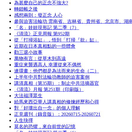
為甚麼自己的正念不強大?
轉錯帳之後
感想兩則：發正念 人心
參與迫害法輪功 雲南省、吉林省、貴州省、北京市、湖
「名」娃娃現形記 第二季（7）
《清流》正見周報 第952期
從「打掃浴缸」，悟到「打掃『欲』缸」
近期在日本真相點的一些體會
勸三退小故事
萬物有言：從草木到高遠
重症來襲遇高人 幸運從來不偶然
連環畫：他們都是為法而來的生命（二）
上半年中共對法輪功教師的迫害案例
講清真相（第35期）：制止中共活摘器官
《清流》月報 第251期（印刷版）
大法福澤眾生
給馬來西亞華人講真相的修煉經歷和心得
對「好壞出自一念」的個人理解
正見週刊（錄音版）：20260715-20260721
人生抉擇
莫名的恐懼，來自前世的記憶