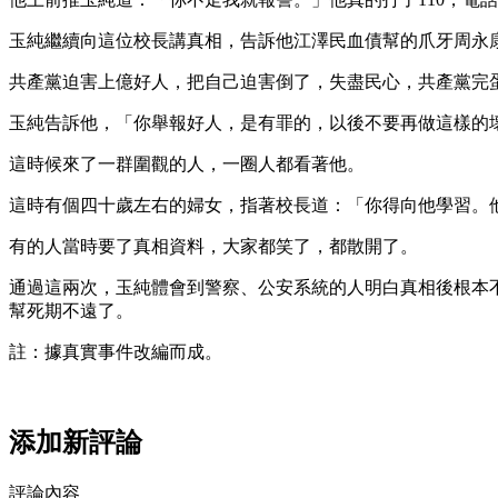
玉純繼續向這位校長講真相，告訴他江澤民血債幫的爪牙周永
共產黨迫害上億好人，把自己迫害倒了，失盡民心，共產黨完
玉純告訴他，「你舉報好人，是有罪的，以後不要再做這樣的
這時候來了一群圍觀的人，一圈人都看著他。
這時有個四十歲左右的婦女，指著校長道：「你得向他學習。
有的人當時要了真相資料，大家都笑了，都散開了。
通過這兩次，玉純體會到警察、公安系統的人明白真相後根本
幫死期不遠了。
註：據真實事件改編而成。
添加新評論
評論內容