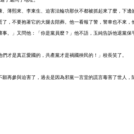
康、薄熙來、李東生、迫害法輪功那伙不都被抓起來了麼，下邊
蛋了，不要抱著它的大腿去陪葬。他一看報了警，警車也不來，
壞事。」又問他：「你是黨員麼？」他不語，玉純告訴他退黨保
他們才是真正愛國的，共產黨才是禍國殃民的！」校長笑了。
不願再參與迫害了，過去是因為邪黨一言堂的謊言毒害了世人，