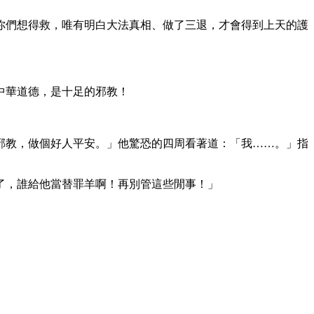
你們想得救，唯有明白大法真相、做了三退，才會得到上天的護
中華道德，是十足的邪教！
邪教，做個好人平安。」他驚恐的四周看著道：「我……。」指
了，誰給他當替罪羊啊！再別管這些閒事！」