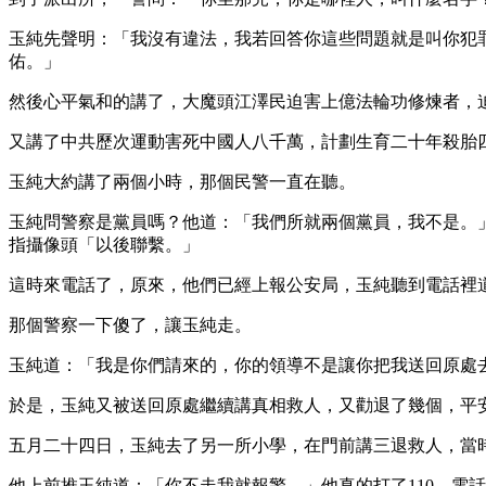
玉純先聲明：「我沒有違法，我若回答你這些問題就是叫你犯
佑。」
然後心平氣和的講了，大魔頭江澤民迫害上億法輪功修煉者，
又講了中共歷次運動害死中國人八千萬，計劃生育二十年殺胎
玉純大約講了兩個小時，那個民警一直在聽。
玉純問警察是黨員嗎？他道：「我們所就兩個黨員，我不是。
指攝像頭「以後聯繫。」
這時來電話了，原來，他們已經上報公安局，玉純聽到電話裡
那個警察一下傻了，讓玉純走。
玉純道：「我是你們請來的，你的領導不是讓你把我送回原處
於是，玉純又被送回原處繼續講真相救人，又勸退了幾個，平
五月二十四日，玉純去了另一所小學，在門前講三退救人，當
他上前推玉純道：「你不走我就報警。」他真的打了110，電