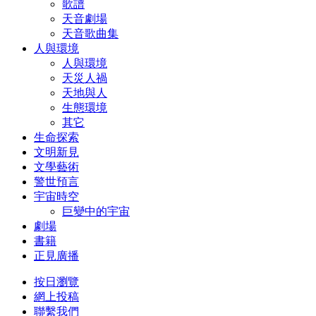
歌譜
天音劇場
天音歌曲集
人與環境
人與環境
天災人禍
天地與人
生態環境
其它
生命探索
文明新見
文學藝術
警世預言
宇宙時空
巨變中的宇宙
劇場
書籍
正見廣播
按日瀏覽
網上投稿
聯繫我們