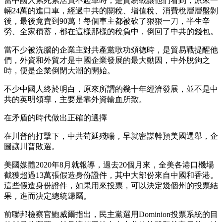
當中國人累死累活買不起車時，是貿易戰讓他們看到，原來一
輛24萬的進口車，經過中共的關稅、增值稅、消費稅層層盤剝
後，最後竟賣到90萬！每個車主都被砍了狠狠一刀，半生辛
勞、全家積蓄，都在這樣那樣的稅負中，倒回了中共的錢包。
當不少被洗腦的企業主對共產黨歌功頌德時，是貿易戰提醒他
們，外資和外貿才是中國企業發展的最大動因，中外脫鉤之
時，便是企業倒閉大潮的開始。
不少中國人終於明白，原來所謂的幾十年經濟發展，並不是中
共的英明領導，主要是靠外資輸血所致。
在矛盾的時代做出正確的選擇
在川普的打擊下，中共苟延殘喘，早就密謀幹預美國選舉，企
圖讓川普敗選。
美國媒體2020年8月就報導，過去20個月來，全美各港口機場
截獲超過13萬張假造身份證件，其中大部份來自中國和香港。
這些假造身份證件，如果用來投票，可以決定幾個州的投票結
果，進而決定總統歸屬。
前聯邦檢察官鮑威爾指出，民主黨選用Dominion投票系統的目