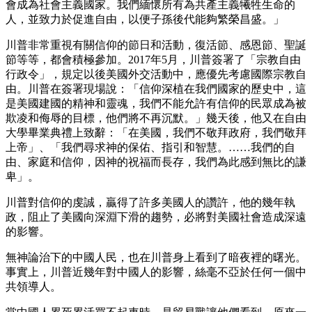
會成為社會主義國家。我們緬懷所有為共產主義犧牲生命的
人，並致力於促進自由，以便子孫後代能夠繁榮昌盛。」
川普非常重視有關信仰的節日和活動，復活節、感恩節、聖誕
節等等，都會積極參加。2017年5月，川普簽署了「宗教自由
行政令」，規定以後美國外交活動中，應優先考慮國際宗教自
由。川普在簽署現場說：「信仰深植在我們國家的歷史中，這
是美國建國的精神和靈魂，我們不能允許有信仰的民眾成為被
欺凌和侮辱的目標，他們將不再沉默。」幾天後，他又在自由
大學畢業典禮上致辭：「在美國，我們不敬拜政府，我們敬拜
上帝」、「我們尋求神的保佑、指引和智慧。……我們的自
由、家庭和信仰，因神的祝福而長存，我們為此感到無比的謙
卑」。
川普對信仰的虔誠，贏得了許多美國人的讚許，他的幾年執
政，阻止了美國向深淵下滑的趨勢，必將對美國社會造成深遠
的影響。
無神論治下的中國人民，也在川普身上看到了暗夜裡的曙光。
事實上，川普近幾年對中國人的影響，絲毫不亞於任何一個中
共領導人。