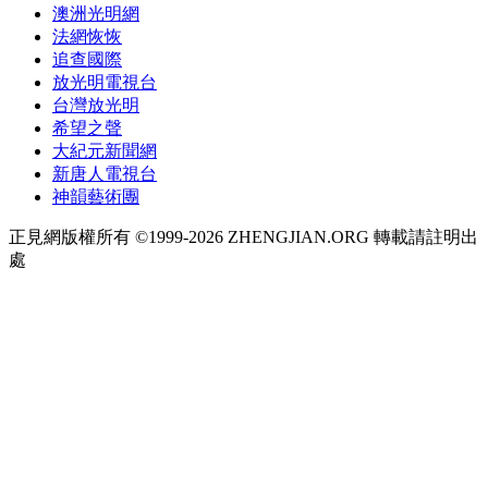
澳洲光明網
法網恢恢
追查國際
放光明電視台
台灣放光明
希望之聲
大紀元新聞網
新唐人電視台
神韻藝術團
正見網版權所有 ©1999-2026 ZHENGJIAN.ORG 轉載請註明出
處