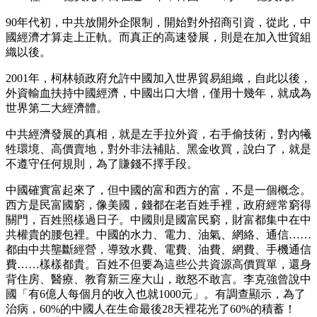
90年代初，中共放開外企限制，開始對外招商引資，從此，中
國經濟才算走上正軌。而真正的高速發展，則是在加入世貿組
織以後。
2001年，柯林頓政府允許中國加入世界貿易組織，自此以後，
外資輸血扶持中國經濟，中國出口大增，僅用十幾年，就成為
世界第二大經濟體。
中共經濟發展的真相，就是左手拉外資，右手偷技術，對內犧
牲環境、高價賣地，對外非法補貼、黑金收買，說白了，就是
不遵守任何規則，為了賺錢不擇手段。
中國確實富起來了，但中國的富和西方的富，不是一個概念。
西方是民富國窮，像美國，錢都在老百姓手裡，政府經常窮得
關門，百姓照樣過日子。中國則是國富民窮，財富都集中在中
共權貴的腰包裡。中國的水力、電力、油氣、網絡、通信……
都由中共壟斷經營，導致水費、電費、油費、網費、手機通信
費……樣樣都貴。百姓不但要為這些公共資源高價買單，還身
背住房、醫療、教育新三座大山，敢怒不敢言。李克強曾說中
國「有6億人每個月的收入也就1000元」。有調查顯示，為了
治病，60%的中國人在生命最後28天裡花光了60%的積蓄！