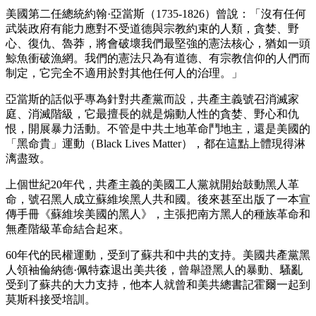
美國第二任總統約翰·亞當斯（1735-1826）曾說：「沒有任何
武裝政府有能力應對不受道德與宗教約束的人類，貪婪、野
心、復仇、魯莽，將會破壞我們最堅強的憲法核心，猶如一頭
鯨魚衝破漁網。我們的憲法只為有道德、有宗教信仰的人們而
制定，它完全不適用於對其他任何人的治理。」
亞當斯的話似乎專為針對共產黨而設，共產主義號召消滅家
庭、消滅階級，它最擅長的就是煽動人性的貪婪、野心和仇
恨，開展暴力活動。不管是中共土地革命鬥地主，還是美國的
「黑命貴」運動（Black Lives Matter），都在這點上體現得淋
漓盡致。
上個世紀20年代，共產主義的美國工人黨就開始鼓動黑人革
命，號召黑人成立蘇維埃黑人共和國。後來甚至出版了一本宣
傳手冊《蘇維埃美國的黑人》，主張把南方黑人的種族革命和
無產階級革命結合起來。
60年代的民權運動，受到了蘇共和中共的支持。美國共產黨黑
人領袖倫納德·佩特森退出美共後，曾舉證黑人的暴動、騷亂
受到了蘇共的大力支持，他本人就曾和美共總書記霍爾一起到
莫斯科接受培訓。