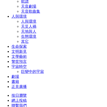
歌譜
天音劇場
天音歌曲集
人與環境
人與環境
天災人禍
天地與人
生態環境
其它
生命探索
文明新見
文學藝術
警世預言
宇宙時空
巨變中的宇宙
劇場
書籍
正見廣播
按日瀏覽
網上投稿
聯繫我們