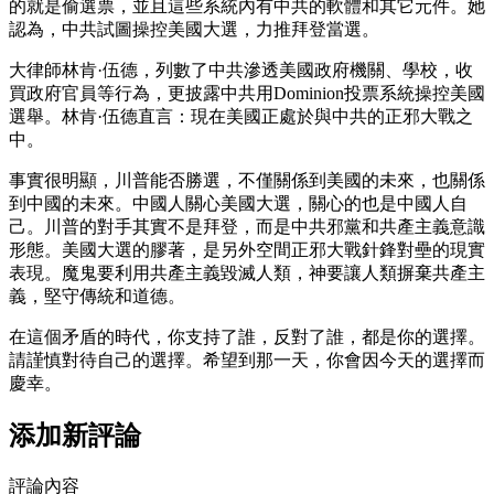
的就是偷選票，並且這些系統內有中共的軟體和其它元件。她
認為，中共試圖操控美國大選，力推拜登當選。
大律師林肯·伍德，列數了中共滲透美國政府機關、學校，收
買政府官員等行為，更披露中共用Dominion投票系統操控美國
選舉。林肯·伍德直言：現在美國正處於與中共的正邪大戰之
中。
事實很明顯，川普能否勝選，不僅關係到美國的未來，也關係
到中國的未來。中國人關心美國大選，關心的也是中國人自
己。川普的對手其實不是拜登，而是中共邪黨和共產主義意識
形態。美國大選的膠著，是另外空間正邪大戰針鋒對壘的現實
表現。魔鬼要利用共產主義毀滅人類，神要讓人類摒棄共產主
義，堅守傳統和道德。
在這個矛盾的時代，你支持了誰，反對了誰，都是你的選擇。
請謹慎對待自己的選擇。希望到那一天，你會因今天的選擇而
慶幸。
添加新評論
評論內容