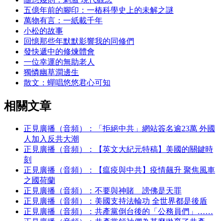
五億年前的腳印：一樁科學史上的未解之謎
萬物有言：一紙載千年
小松的故事
回憶那些年默默影響我的同修們
發快遞中的修煉體會
一位幸運的無助老人
獨憐幽草澗邊生
散文：蟬唱悠悠君心可知
相關文章
正見廣播（音頻）：「拒絕中共」網站簽名逾23萬 外國
人加入反共大潮
正見廣播（音頻）：【英文大紀元特稿】美國的關鍵時
刻
正見廣播（音頻）：【瘟疫與中共】疫情飆升 聚焦風車
之國荷蘭
正見廣播（音頻）：不要與神賭 謗佛是天罪
正見廣播（音頻）：美國支持法輪功 全世界都是後盾
正見廣播（音頻）：共產黨倒台後的「公務員們」……