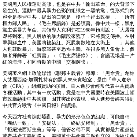
美國黑人民權運動高漲，也是在中共「輸出革命」的大背景下
發生的。運動中最具暴力色彩的組織之一黑豹黨，從形式到內
容全是學習中共，提出的口號是「槍桿子裡出政權」、「所有
權力歸人民」，《毛主席語錄》是必讀書。像中共一樣，黑豹
黨主張暴力革命。其領導人克利弗在1968年預測說：「大屠殺
即將到來。黑人解放的暴力階段來臨了，它將廣泛傳播。在射
擊與鮮血中，美國將被染紅。死屍將散堆在大街上……」其他
人也鼓吹暴力、游擊戰甚至恐怖主義。在很多黑人集會上，參
加者揮舞著「紅寶書」（《毛主席語錄》），會議現場是一片
紅的海洋，和同時期的中國「交相輝映」。
美國著名網上政論媒體《聯邦主義者》報導：「黑命貴」創始
人艾麗西婭·加爾扎持有的黑人未來實驗室，是由「華人進步
會（CPA）」組織贊助的項目。華人進步會經常代表中共贊助
各種活動，其中有一次活動，竟是在中共國慶時在美國波士頓
市政廳懸掛中共國旗。因其突出的表現，華人進步會經常得到
中共官方喉舌《中國日報》的讚揚。
今天西方社會煽動騷亂、暴力的形形色色的組織，可能自稱
「團結一致」、「安提法」、「終結父權制」、「黑命貴」、
「拒絕法西斯主義」等等，儘管名稱不同，其實都是共產黨徒
或者共產主義同路人。美國革命共產黨主席創立的「拒絕法西