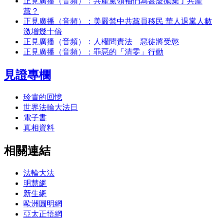
正見廣播（音頻）：共產黨領袖們為甚麼拋棄了共產
黨？
正見廣播（音頻）：美嚴禁中共黨員移民 華人退黨人數
激增幾十倍
正見廣播（音頻）：人權問責法 惡徒將受懲
正見廣播（音頻）：罪惡的「清零」行動
見證專欄
珍貴的回憶
世界法輪大法日
電子書
真相資料
相關連結
法輪大法
明慧網
新生網
歐洲圓明網
亞太正悟網