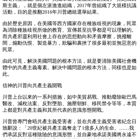
斯主義」，就是個左派激進組織，2017年曾組織了大規模抗議
活動，目的是推翻2016年川普總統選舉結果。
由於歷史原因，在美國等西方國家存在種族歧視的現象，民眾
為消除種族歧視所做的教育、宣傳甚至抗爭都是可以理解的。
而共產邪靈利用社會上存在的思想動向和矛盾摩擦，挑撥離
間，煽動仇恨、製造暴力，欺騙和裹挾了很多最初並無惡意的
民眾。
由此可見，解決美國問題的根本方法，就是要清除美國社會機
體中的共產主義毒素。解決中國問題的根本方法，同樣也是如
此。
信神的川普向共產主義開戰
川普上台以來的一系列措施，如中美貿易戰、推動廢除歐巴馬
醫改、減稅法案、反對墮胎、施壓朝鮮、移民禁令等等，本質
上都是對共產主義和其所代表的意識形態開戰。
川普曾專門會晤共產主義受害者，並在共產主義受害者紀念日
致辭說：「20世紀被共產主義奪走了1億多人的生命。……我
們承諾反對這種陰險的意識形態，並自豪地承諾美國將永遠不