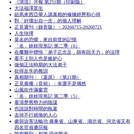
《清流》月報 第251期（印刷版）
大法福澤眾生
給馬來西亞華人講真相的修煉經歷和心得
對「好壞出自一念」的個人理解
正見週刊（錄音版）：20260715-20260721
人生抉擇
莫名的恐懼，來自前世的記憶
「名」娃娃現形記 第二季（6）
在魔難中體悟「弟子正念足，師有回天力」的法理
看不上別人也是嫉妒心
做個正法時期的大法弟子
欲得反失的教訓
真相期刊：《還原》（第21期）
正見廣播（音頻）：幸運不是偶然
山風吹作滿窗雲
「名」娃娃現形記 第二季（5）
看清楚舊勢力的陰謀
也說說對時間的執著
去掉不行就換的人心
參與迫害法輪功 廣東省、山東省、湖北省、河北省又有
四名官員遭惡報
隨想幾則：刺激 現代觀念