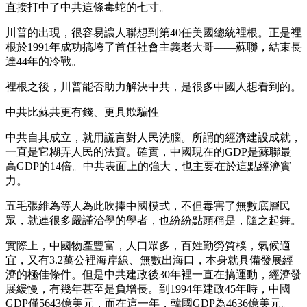
直接打中了中共這條毒蛇的七寸。
川普的出現，很容易讓人聯想到第40任美國總統裡根。正是裡
根於1991年成功搞垮了首任社會主義老大哥——蘇聯，結束長
達44年的冷戰。
裡根之後，川普能否助力解決中共，是很多中國人想看到的。
中共比蘇共更有錢、更具欺騙性
中共自其成立，就用謊言對人民洗腦。所謂的經濟建設成就，
一直是它糊弄人民的法寶。確實，中國現在的GDP是蘇聯最
高GDP的14倍。中共表面上的強大，也主要在於這點經濟實
力。
五毛張維為等人為此吹捧中國模式，不但毒害了無數底層民
眾，就連很多嚴謹治學的學者，也紛紛點頭稱是，隨之起舞。
實際上，中國物產豐富，人口眾多，百姓勤勞質樸，氣候適
宜，又有3.2萬公裡海岸線、無數出海口，本身就具備發展經
濟的極佳條件。但是中共建政後30年裡一直在搞運動，經濟發
展緩慢，有幾年甚至是負增長。到1994年建政45年時，中國
GDP僅5643億美元，而在這一年，韓國GDP為4636億美元。