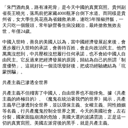
「朱門酒肉臭，路有凍死骨」是今天中國的真實寫照。貴州副
省長王曉光，落馬前把家藏4000瓶茅台倒下水道。而同樣是貴
州省，女大學生吳花燕為省錢救弟弟，連吃5年辣椒拌飯，一
天只吃一個饅頭，常年缺營養生病沒錢治，最終搶救無效去
世，年僅24歲。
中國入世時，善良的美國人以為，當中國經濟發展起來後，會
逐步履行入世時的承諾，會善待百姓，會走向政治民主。他們
萬萬沒想到，中共壓根沒想履行任何承諾，也不會給中國人自
由民主。它反過來把經濟發展的原因，歸結為自己的所謂「制
度優勢」。這就好比一個流氓發財後，把成功經驗總結為「坑
蒙拐騙」。
共產主義已滲透全世界
共產主義不但殘害了中國人，自由世界也不能倖免。據《共產
主義的終極目的》、《魔鬼在統治著我們的世界》揭示，共產
主義早已滲透到全世界，並以環保主義、女權主義、同性婚姻
等名義，行共產魔鬼控制全世界之實。今天的美國社會，左右
分裂，國家面臨崩潰的危險，美國大選的波譎雲詭，正是這一
切的真實寫照。美國左派背後的黑手，就是共產主義。