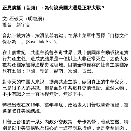
正見廣播（音頻）：為何說美國大選是正邪大戰？
文: 石破天（明慧網）
播音：新宇音
音頻下載方法：按滑鼠器右鍵，在彈出菜單中選擇「目標文件
保存為…」(Save link As...)。
在上個世紀，共產主義曾荼毒世界，幾十個國家主動或被迫實
行共產主義。造成的結果是一億以上人非正常死亡，之後大多
數共產國家被掃進歷史垃圾堆。目前全球僅存的社會主義國家
只有五個：中國、朝鮮、越南、寮國、古巴。
對今天的中國人來說，摒棄共產主義，做回真正的中華兒女，
已是很多人的共識。但是面對中共這具史前怪胎、龐然大物，
不少有識之士一直彷徨無計、無從下手。
轉機出現在2016年。當年年底，政治素人川普戰勝希拉裡，當
選第45任美國總統。
川普上台後的一系列內政外交政策，步步為營，暗藏玄機。特
別是以中美貿易戰為核心的一連串制裁措施，更是拳拳到肉，