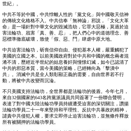
世紀」。
中共不等於中國，中共悖離人性的「黨文化」與中國敬天信神
的傳統文化格格不入。中共信奉「無神論」邪說，「文化大革
命」是一場針對中華文化的毀滅浩劫，它罪大惡極，莫過於迫
害法輪功、戕害「真、善、忍」，把人們心中的道德理念、善
惡標準徹底破壞，致使「假、惡、鬥」肆虐中原大地。
中共迫害法輪功，斫喪信仰自由、侵犯基本人權，嚴重觸犯了
美國的立國之本。以前美國政府對於中共和中國的概念兩者混
淆不清，歷經近半世紀的姑息養奸與憧憬幻滅，如今已認清了
中共的邪惡本質，當今美國的策略，已經轉向為「擊潰中
共」。消滅中共是全人類彰顯正義的需要，自由世界若不行
動，將被中共改變而沉淪。
不只美國支持法輪功，全世界都是法輪功的後盾。今年七月，
來自32個國家的643名跨黨派議員共同簽署了一份聯合聲明，
表達了對中國大陸法輪功學員持續遭受迫害的深切關注，讚揚
法輪功學員二十一年來堅持和平理性、反抗中共暴政的精神，
譴責中共侵犯人權，要求立即停止迫害法輪功，並無條件釋放
所有被關押的法輪功學員。