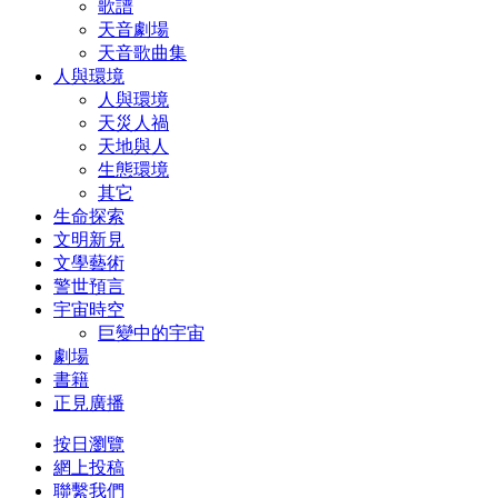
歌譜
天音劇場
天音歌曲集
人與環境
人與環境
天災人禍
天地與人
生態環境
其它
生命探索
文明新見
文學藝術
警世預言
宇宙時空
巨變中的宇宙
劇場
書籍
正見廣播
按日瀏覽
網上投稿
聯繫我們