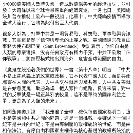
少6000萬美國人暫時失業，造成數萬億美元的經濟損失，並引
發自大蕭條以來全球性最嚴重的經濟衰退。十月七日，美國總
統川普在推特上發布一段視頻，他重申，中共隱瞞疫情而導致
全球大流行，它將為此付出巨大代價。
很多人以為，打擊中共是一場貿易戰、科技戰、軍事戰與資訊
戰，其實這是關乎信仰與理念的正義之戰。美國國際宗教自由
事務大使布朗巴克（Sam Brownback）受訪表示，信仰自由是
人類的尊嚴選擇，沒有任何政府有權力干預。中共正發動「信
仰戰爭」，將鎮壓模式輸出到海外，危害全球範圍的自由。
《魔鬼在統治著我們的世界》一書（第十八章）明言：「中共
不是正常意義上的政黨或政權，它不代表中國人民，而是共產
邪靈在人間的代表。與中共交往就是與魔共舞，與中共友善就
是在姑息魔鬼、助惡為虐，把人類推向絕路。反過來講，對中
共的反擊就是一場正與邪的較量，這不是單純的國家利益之
爭，更是為了人類的未來」。
如同蓬佩奧所說，「我走遍了全球，確保每個國家都明白，這
不是美國和中共之間的問題，這是一個挑戰，要確保下一個世
紀不是中共的世紀；不是由專制壓迫政權統治的世紀，而是由
相信法治、有序自由和國家主權作為核心基礎的政權所統治的