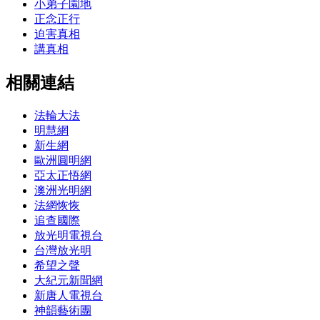
小弟子園地
正念正行
迫害真相
講真相
相關連結
法輪大法
明慧網
新生網
歐洲圓明網
亞太正悟網
澳洲光明網
法網恢恢
追查國際
放光明電視台
台灣放光明
希望之聲
大紀元新聞網
新唐人電視台
神韻藝術團