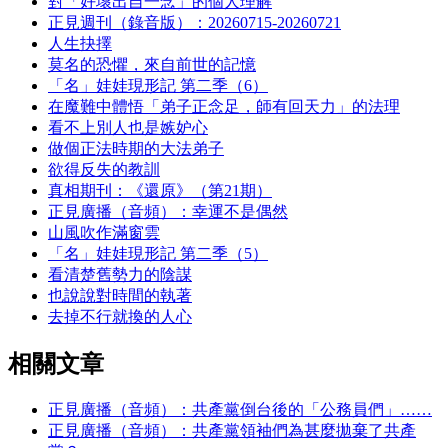
對「好壞出自一念」的個人理解
正見週刊（錄音版）：20260715-20260721
人生抉擇
莫名的恐懼，來自前世的記憶
「名」娃娃現形記 第二季（6）
在魔難中體悟「弟子正念足，師有回天力」的法理
看不上別人也是嫉妒心
做個正法時期的大法弟子
欲得反失的教訓
真相期刊：《還原》（第21期）
正見廣播（音頻）：幸運不是偶然
山風吹作滿窗雲
「名」娃娃現形記 第二季（5）
看清楚舊勢力的陰謀
也說說對時間的執著
去掉不行就換的人心
相關文章
正見廣播（音頻）：共產黨倒台後的「公務員們」……
正見廣播（音頻）：共產黨領袖們為甚麼拋棄了共產