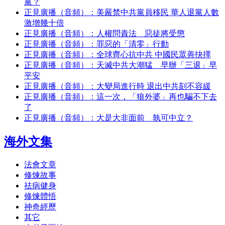
黨？
正見廣播（音頻）：美嚴禁中共黨員移民 華人退黨人數
激增幾十倍
正見廣播（音頻）：人權問責法 惡徒將受懲
正見廣播（音頻）：罪惡的「清零」行動
正見廣播（音頻）：全球齊心抗中共 中國民眾善抉擇
正見廣播（音頻）：天滅中共大潮猛 早辦「三退」早
平安
正見廣播（音頻）：大變局進行時 退出中共刻不容緩
正見廣播（音頻）：這一次，「狼外婆」再也騙不下去
了
正見廣播（音頻）：大是大非面前 孰可中立？
海外文集
法會文章
修煉故事
祛病健身
修煉體悟
神奇經歷
其它