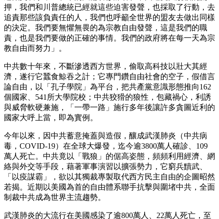
押，我們和川普總統已經就這些迫害發聲，也採取了行動，去
追責那些該負責任的人，我們也呼籲全世界的盟友去做出同樣
的決定。我們要無懼無畏的為宗教自由發聲，這是我們的職
責，也是我們要做的正確的事情。我們的政府將在每一天為宗
教自由而努力」。
中共數十年來，不斷滲透西方世界，偷取高科技以壯大其經
濟，遂行它蠶食鯨吞之計；它專門鑽自由社會的空子，假借言
論自由，以「孔子學院」為平台，把共產黨意識形態推向162
個國家、541所大學院校；中共狡猾的狼性，包藏禍心，利誘
與威脅軟硬兼施，「一帶一路」施行多年後讓許多貪圖近利的
國家大呼上當，即為實例。
今年以來，因中共蓄意掩蓋與造假，釀成武漢肺炎（中共病
毒，COVID-19）在全球大爆發，迄今逾3800萬人確診、109
萬人死亡。中共竟以「戰狼」的倨高姿態，頻頻利用經濟、網
絡與外交等手段，藉著軍事演習以擴張勢力，它窮兵黷武、
「以疫謀霸」，欲以其獨裁專製取代西方民主自由的企圖昭然
若揭。近期以美國為首的自由體系聯手抗擊與圍堵中共，全面
制裁中共成為世界主流趨勢。
武漢肺炎的大流行在美國感染了逾800萬人、22萬人死亡，至