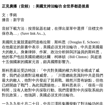
正見廣播（音頻）：美國支持法輪功 全世界都是後盾
文：李銘
播音：新宇音
音頻下載方法：按滑鼠器右鍵，在彈出菜單中選擇「目標文件
保存為…」(Save link As...)。
美國民主黨競選顧問道格拉斯﹒斯科恩（Douglas E. Schoen）
在他最近的新書中表示，美國必須支持法輪功，中共是美國最
大的敵人。身兼律師、作家、政治分析師與評論員的斯科恩，
他的客戶包括美國前總統比爾﹒柯林頓（Bill Clinton）與超過
十五個國家的國家元首，頗具國際影響力。
斯科恩最近受訪時說：「中共對美國的權力和安全構成了威
脅，我們必須應對這種威脅。」「川普總統意識到中共是我們
最大的敵人，他對中共發起了貿易戰。雖然川普有缺點，但他
已經開啟了戰鬥，為此我讚揚他」。斯科恩表示，「很長一段
時間，沒有人敢對中共採取行動。我們需要對中共採取系統的
對抗政策」。他強調，美國必須支持法輪功。
一九九九年七月二十日，中共江澤民集團發動了對法輪功的非