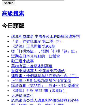
Search
高級搜索
今日頭版
講真相成罪名 中國多位工程師律師遭枉判
「名」娃娃現形記 第二季（7）
《清流》正見周報 第952期
從「打掃浴缸」，悟到「打掃『欲』缸」
近期在日本真相點的一些體會
勸三退小故事
萬物有言：從草木到高遠
重症來襲遇高人 幸運從來不偶然
連環畫：他們都是為法而來的生命（二）
上半年中共對法輪功教師的迫害案例
講清真相（第35期）：制止中共活摘器官
《清流》月報 第251期（印刷版）
大法福澤眾生
給馬來西亞華人講真相的修煉經歷和心得