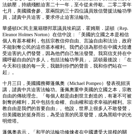
法鎮壓，持續殘酷迫害二十一年，至今從未停歇。二零二零年
七月，美國國會參、眾兩院的三十四位議員致信聲援法輪功學
員，譴責中共迫害，要求停止迫害法輪功。
華盛頓DC民主黨籍聯邦眾議員埃莉諾．霍姆斯．諾頓（Rep.
Eleanor Holmes Norton）在信中說：「美國的立國之本是相信
個人有基本權利，包括宗教信仰自由、言論自由和法治，政府
不能剝奪公民的這些基本權利。我們必須為那些在中國大陸遭
受迫害的人們發聲，因為他們自己無法發聲。我寫信支持在中
國呼籲自由的許多人，包括法輪功學員」。諾頓最後說：「在
今天和往後的每一天，我聽到你們的聲音，我和你們站在一
起」。
十月三日，美國國務卿蓬佩奧（Michael Pompeo）發表視頻演
講，譴責中共迫害法輪功。蓬佩奧重申美國的立國之本，宗教
自由的傳統理念。「每個人都是由創世主創造的，有著不可被
剝奪的權利，其中包括生命權、自由權和追求幸福的權利。宗
教自由是我們的首要自由」。他說，世界上很多人不敢發聲，
但美國敢於挺身而出，為受迫害的民眾發聲，成為黑暗中的光
明燈塔。
蓬佩奧表示，「和平的法輪功修煉者在中國遭受大規模的關