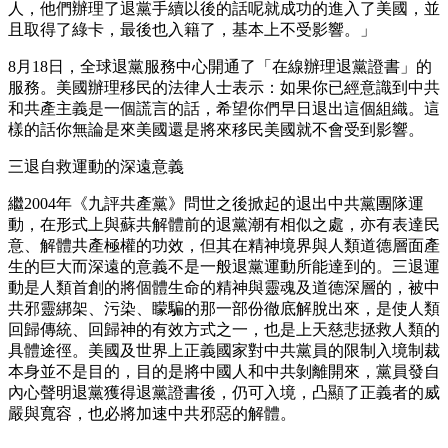
人，他們辦理了退黨手續以後的話呢就成功的進入了美國，並
且取得了綠卡，最後也入籍了，基本上不受影響。」
8月18日，全球退黨服務中心開通了「在線辦理退黨證書」的
服務。美國辦理移民的法律人士表示：如果你已經意識到中共
和共產主義是一個謊言的話，希望你們早日退出這個組織。這
樣的話你無論是來美國還是將來移民美國就不會受到影響。
三退自救運動的深遠意義
繼2004年《九評共產黨》問世之後掀起的退出中共黨團隊運
動，在形式上與蘇共解體前的退黨潮有相似之處，亦有表達民
意、解體共產極權的功效，但其在精神境界與人類道德層面產
生的巨大而深遠的意義不是一般退黨運動所能達到的。三退運
動是人類首創的將個體生命的精神與靈魂及道德深層的，被中
共邪靈綁架、污染、矇騙的那一部份徹底解脫出來，是使人類
回歸傳統、回歸神的有效方式之一，也是上天慈悲拯救人類的
具體途徑。美國及世界上正義國家對中共黨員的限制入境制裁
本身並不是目的，目的是將中國人和中共剝離開來，黨員發自
內心聲明退黨獲得退黨證書後，仍可入境，凸顯了正義者的威
嚴與寬容，也必將加速中共邪惡的解體。