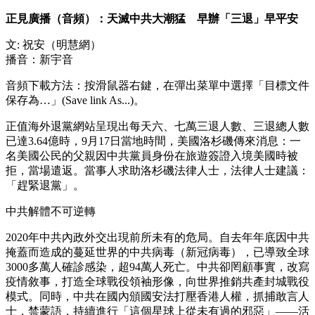
正見廣播（音頻）：天滅中共大潮猛 早辦「三退」早平安
文: 祝安（明慧網）
播音：新宇音
音頻下載方法：按滑鼠器右鍵，在彈出菜單中選擇「目標文件
保存為…」(Save link As...)。
正值海外退黨網站呈現出每天六、七萬三退人數、三退總人數
已達3.64億時，9月17日當地時間，美國洛杉磯傳來消息：一
名美國公民的父親因中共黨員身份在旅遊簽證入境美國時被
拒，當場遣返。當事人求助洛杉磯法律人士，法律人士建議：
「趕緊退黨」。
中共解體不可逆轉
2020年中共內政外交出現前所未有的危局。自去年年底因中共
掩蓋而造成的蔓延世界的中共病毒（新冠病毒），已導致全球
3000多萬人確診感染，超94萬人死亡。中共卻罔顧事實，改寫
疫情敘事，打造全球戰役領袖形像，向世界推銷共產封城戰役
模式。同時，中共在國內頒國安法打壓香港人權，抓捕敢言人
士，禁蒙語，持續進行「這個星球上從未有過的邪惡」——活