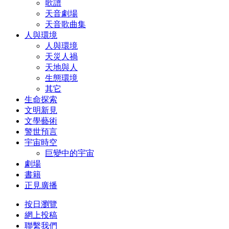
歌譜
天音劇場
天音歌曲集
人與環境
人與環境
天災人禍
天地與人
生態環境
其它
生命探索
文明新見
文學藝術
警世預言
宇宙時空
巨變中的宇宙
劇場
書籍
正見廣播
按日瀏覽
網上投稿
聯繫我們