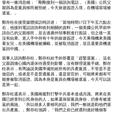
發布一條消息稱：「剛剛接到一個諮詢電話，（美國）公民父
親因為是黨員移民被拒絕，今天旅遊簽證入境，在機場當場被
遣返。」
鄭存柱在接受媒體採訪時詳述：「當地時間17日下午五六點左
右，他接到電話諮詢和收到相關的資料，一個美國公民早前申
請自己的父親移民，並去過廣州領事館進行面談，但之後一直
沒有結果。老人手中持有十年的旅遊簽證，今天乘飛機來美國
看女兒，在美國機場被攔截，並被取消簽證，並且還要原機遣
返回中國。」
當事人諮詢鄭存柱，鄭存柱給予的答覆是「趕緊退黨」。這名
父親因擔心國內退休待遇受到影響，沒有辦理退黨手續。鄭存
柱表示，有輿論說美國準備拒絕所有的共產黨員，不管是不是
做惡的，或者是不是普通黨員，還是當官的，可能將來都有可
能會被取消簽證。因為本身是黨員在機場被遣返，今天可以說
是第一起。
鄭存柱還表示，美國兩黨對打擊中共基本達成共識。將來在美
國已經拿到公民身份的人，如果還保留黨員身份，仍會有被遣
返的風險。「所以很多人要移民的話，我們一般就是勸他們退
出共產黨。」鄭存柱強調，「我們之前已經遇到過好幾個客