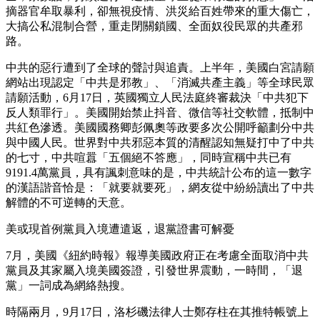
摘器官牟取暴利，卻無視疫情、洪災給百姓帶來的重大傷亡，
大搞公私混制合營，重走閉關鎖國、全面奴役民眾的共產邪
路。
中共的惡行遭到了全球的聲討與追責。上半年，美國白宮請願
網站出現認定「中共是邪教」、「消滅共產主義」等全球民眾
請願活動，6月17日，英國獨立人民法庭終審裁決「中共犯下
反人類罪行」。美國開始禁止抖音、微信等社交軟體，抵制中
共紅色滲透。美國國務卿彭佩奧等政要多次公開呼籲劃分中共
與中國人民。世界對中共邪惡本質的清醒認知無疑打中了中共
的七寸，中共喧囂「五個絕不答應」，同時宣稱中共已有
9191.4萬黨員，具有諷刺意味的是，中共統計公布的這一數字
的漢語諧音恰是：「就要就要死」，網友從中紛紛讀出了中共
解體的不可逆轉的天意。
美或現首例黨員入境遭遣返，退黨證書可解憂
7月，美國《紐約時報》報導美國政府正在考慮全面取消中共
黨員及其家屬入境美國簽證，引發世界震動，一時間，「退
黨」一詞成為網絡熱搜。
時隔兩月，9月17日，洛杉磯法律人士鄭存柱在其推特帳號上