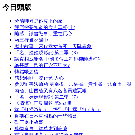
今日頭版
分清哪裡是你真正的家
我們需要知道的歷史真相(上)
隨感：讀書做事，重在用心
兩三行雁夕陽中
歷史故事：宋代孝女冤死，天降異象
「名」娃娃現形記 第二季（8）
講真相成罪名 中國多位工程師律師遭枉判
為甚麼自己的正念不強大?
轉錯帳之後
感想兩則：發正念 人心
參與迫害法輪功 雲南省、吉林省、貴州省、北京市、湖
南省、山西省又有八名官員遭惡報
「名」娃娃現形記 第二季（7）
《清流》正見周報 第952期
從「打掃浴缸」，悟到「打掃『欲』缸」
近期在日本真相點的一些體會
勸三退小故事
萬物有言：從草木到高遠
重症來襲遇高人 幸運從來不偶然