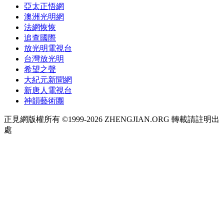
亞太正悟網
澳洲光明網
法網恢恢
追查國際
放光明電視台
台灣放光明
希望之聲
大紀元新聞網
新唐人電視台
神韻藝術團
正見網版權所有 ©1999-2026 ZHENGJIAN.ORG 轉載請註明出
處