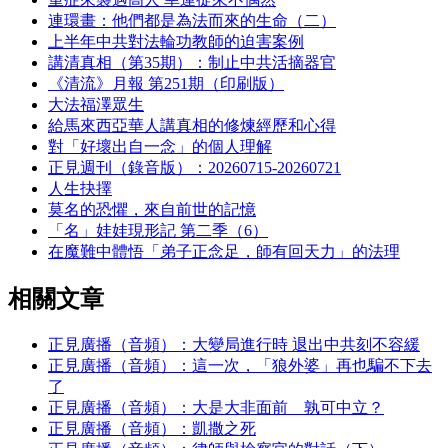
連環畫：他們都是為法而來的生命（二）
上半年中共對法輪功教師的迫害案例
講清真相（第35期）：制止中共活摘器官
《清流》月報 第251期（印刷版）
大法福澤眾生
給馬來西亞華人講真相的修煉經歷和心得
對「好壞出自一念」的個人理解
正見週刊（錄音版）：20260715-20260721
人生抉擇
莫名的恐懼，來自前世的記憶
「名」娃娃現形記 第二季（6）
在魔難中體悟「弟子正念足，師有回天力」的法理
相關文章
正見廣播（音頻）：大變局進行時 退出中共刻不容緩
正見廣播（音頻）：這一次，「狼外婆」再也騙不下去
了
正見廣播（音頻）：大是大非面前 孰可中立？
正見廣播（音頻）：凱撒之死