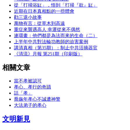
從「打掃浴缸」，悟到「打掃『欲』缸」
近期在日本真相點的一些體會
勸三退小故事
萬物有言：從草木到高遠
重症來襲遇高人 幸運從來不偶然
連環畫：他們都是為法而來的生命（二）
上半年中共對法輪功教師的迫害案例
講清真相（第35期）：制止中共活摘器官
《清流》月報 第251期（印刷版）
相關文章
當不孝被認可
孝心、孝行的奇蹟
話「孝」
喬龜年孝心不誠遭神警
大法弟子的孝心
文明新見