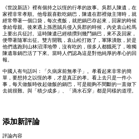
《世說新語》裡有個持之以恆的行孝的故事。吳郡人陳遺，在
家裡非常孝順。他母親喜歡吃鍋巴，陳遺在郡裡做主簿時，就
經常帶著一個口袋，每次煮飯，就把鍋巴存起來，回家的時候
拿給母親。後來遇上孫恩賊兵侵入吳郡的時候，內史袁山松馬
上要出兵征討。這時陳遺已經積攢到幾鬥鍋巴，來不及回家，
便帶著隨軍出征。雙方開戰，袁山松打敗了，軍隊潰散，於是
他們逃跑到山林沼澤地帶，沒有吃的，很多人都餓死了，唯獨
陳遺靠鍋巴活了下來。當時人們認為這是對他純厚的孝心的回
報。
中國人有句話叫：「久病床前無孝子」。孝看起來非常的簡
單，要想持之以恆的孝，才是真正的孝。看上去只是一件小
事，每天做飯時收起做飯的鍋巴，可是能夠不間斷的一直做下
去就很難。與「積少成多」、「滴水石穿」都是同樣的道理。
添加新評論
評論內容