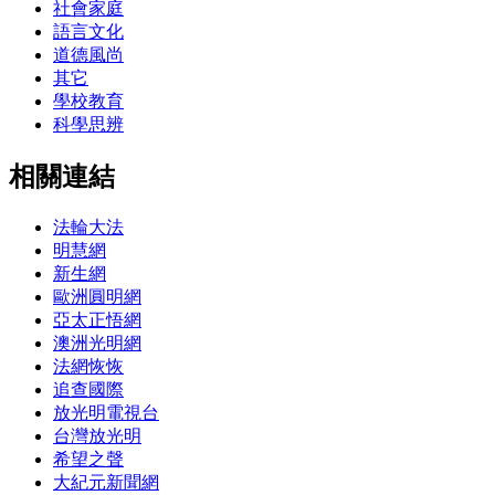
社會家庭
語言文化
道德風尚
其它
學校教育
科學思辨
相關連結
法輪大法
明慧網
新生網
歐洲圓明網
亞太正悟網
澳洲光明網
法網恢恢
追查國際
放光明電視台
台灣放光明
希望之聲
大紀元新聞網