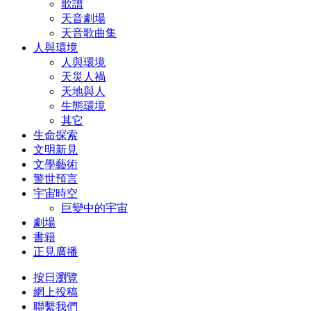
歌譜
天音劇場
天音歌曲集
人與環境
人與環境
天災人禍
天地與人
生態環境
其它
生命探索
文明新見
文學藝術
警世預言
宇宙時空
巨變中的宇宙
劇場
書籍
正見廣播
按日瀏覽
網上投稿
聯繫我們