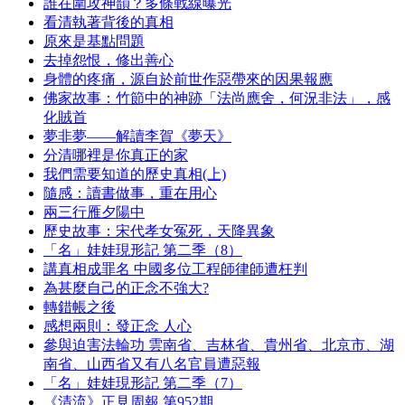
誰在圍攻神韻？多條戰線曝光
看清執著背後的真相
原來是基點問題
去掉怨恨，修出善心
身體的疼痛，源自於前世作惡帶來的因果報應
佛家故事：竹節中的神跡「法尚應舍，何況非法」，感
化賊首
夢非夢——解讀李賀《夢天》
分清哪裡是你真正的家
我們需要知道的歷史真相(上)
隨感：讀書做事，重在用心
兩三行雁夕陽中
歷史故事：宋代孝女冤死，天降異象
「名」娃娃現形記 第二季（8）
講真相成罪名 中國多位工程師律師遭枉判
為甚麼自己的正念不強大?
轉錯帳之後
感想兩則：發正念 人心
參與迫害法輪功 雲南省、吉林省、貴州省、北京市、湖
南省、山西省又有八名官員遭惡報
「名」娃娃現形記 第二季（7）
《清流》正見周報 第952期