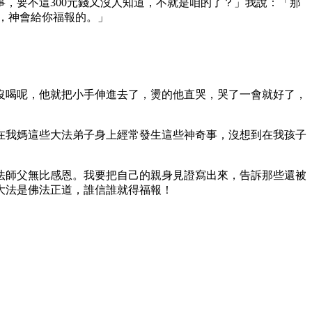
，要不這300元錢又沒人知道，不就是咱的了？」我說：「那
，神會給你福報的。」
沒喝呢，他就把小手伸進去了，燙的他直哭，哭了一會就好了，
在我媽這些大法弟子身上經常發生這些神奇事，沒想到在我孩子
法師父無比感恩。我要把自己的親身見證寫出來，告訴那些還被
大法是佛法正道，誰信誰就得福報！