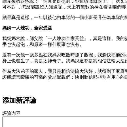
聽完後我對他說：「你真是好樣的，你這樣做就對了。」我丈夫
可不對 ，怎麼能說沒人知道呢，天上有無數的神在看著咱們
結果真是這樣，一年以後他由車隊的一個小班長升任為車隊的
媽媽一人煉功，全家受益
我媽媽常說，師父說「一人煉功全家受益」，真是這樣。我的
手也沒起泡，和原來一樣什麼事也沒有。
還有一次他一歲多點在我媽家吃飯時抓了飯碗，我趕快把他的
身上也發生了，真是太神奇了。我媽說這都是我相信法輪大法
作為大法弟子的家人，我只是相信法輪大法好，就得到了家庭
誣衊謊言矇騙的可憐的父老鄉親們：快別聽信那些別有用心的
添加新評論
評論內容