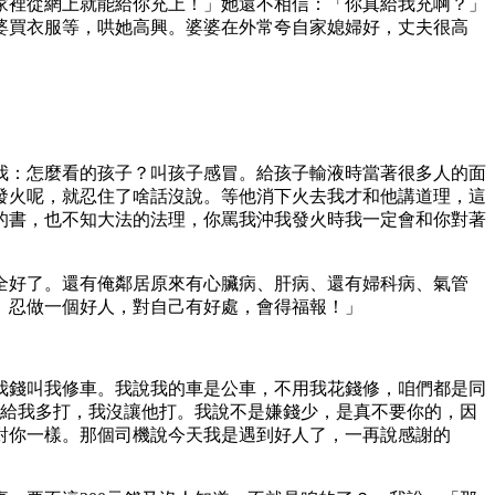
家裡從網上就能給你充上！」她還不相信：「你真給我充啊？」
婆買衣服等，哄她高興。婆婆在外常夸自家媳婦好，丈夫很高
我：怎麼看的孩子？叫孩子感冒。給孩子輸液時當著很多人的面
發火呢，就忍住了啥話沒說。等他消下火去我才和他講道理，這
的書，也不知大法的法理，你罵我沖我發火時我一定會和你對著
全好了。還有俺鄰居原來有心臟病、肝病、還有婦科病、氣管
、忍做一個好人，對自己有好處，會得福報！」
我錢叫我修車。我說我的車是公車，不用我花錢修，咱們都是同
要給我多打，我沒讓他打。我說不是嫌錢少，是真不要你的，因
對你一樣。那個司機說今天我是遇到好人了，一再說感謝的