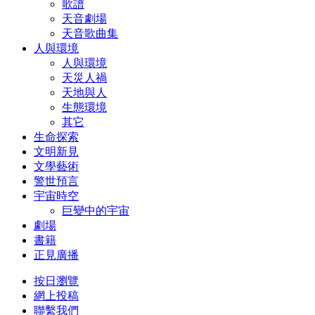
歌譜
天音劇場
天音歌曲集
人與環境
人與環境
天災人禍
天地與人
生態環境
其它
生命探索
文明新見
文學藝術
警世預言
宇宙時空
巨變中的宇宙
劇場
書籍
正見廣播
按日瀏覽
網上投稿
聯繫我們