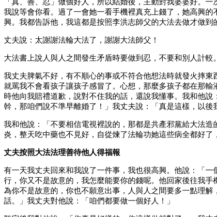
「真、善、忍」做個好人，所以結婚後，主動對我婆婆好。一
我說等會你看。過了一會她一看手機裡真充上錢了，她高興的
興。我都告訴他，我這都是按照李洪志師父的大法去做才做到
丈夫說：太謝謝法輪大法了，謝謝大法師父！
大法書上說人與人之間發生矛盾時要做到忍，不要和別人計較
我丈夫脾氣不好，有不順心的事或不符合他想法時就發火摔東
就罵我不會看孩子讓孩子感冒了。心想，那麼多孩子都在那輸
時他向我賠禮道歉，說對不住我的話，還說我懂事。我和他說
幹，那咱們說不準早離婚了！」我丈夫說：「真是這樣，以後
我和他說：「不要相信電視裡說的，那都是共產邪黨給大法造
炎，整天吃中藥也不見好，自從煉了法輪功她這些病全都好了
丈夫按照大法法理善待他人得福報
有一天我丈夫回來和我說了一件事，我也很高興。他說：「一
行，你又不是故意的，我怎麼能要你的錢呢。他回家後往我手機
為你不是故意的，你也不願意出事，人與人之間要多一點理解
話。」我丈夫對他說：「咱們都要做一個好人！」