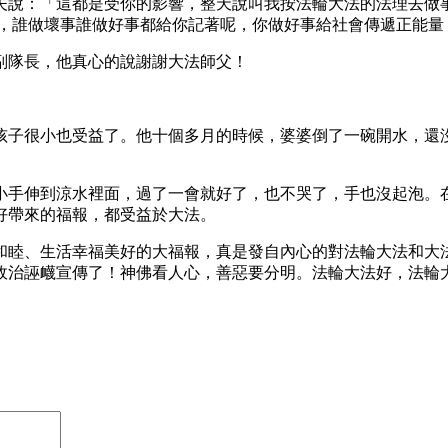
說：「這都是受你的影響，整天說叫我按法輪大法的法理去做事
哪，誰做壞事誰做好事都給你記著呢，你做好事給社會傳遞正能量
副隊長，他真心的說謝謝大法師父！
孩子很小也受益了。他十個多月的時候，婆婆倒了一碗開水，還
小手伸到涼水裡面，過了一會就好了，也不哭了，手也沒起泡。
好帶來的福報，都受益於大法。
和睦、生活幸福美好的大福報，真是發自內心的對法輪大法和大
政治誣衊宣傳了！神佛看人心，善惡要分明。法輪大法好，法輪