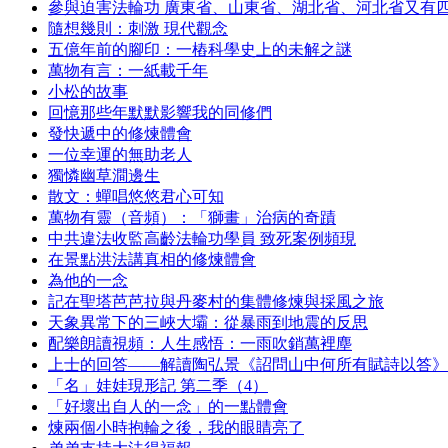
參與迫害法輪功 廣東省、山東省、湖北省、河北省又有
隨想幾則：刺激 現代觀念
五億年前的腳印：一樁科學史上的未解之謎
萬物有言：一紙載千年
小松的故事
回憶那些年默默影響我的同修們
發快遞中的修煉體會
一位幸運的無助老人
獨憐幽草澗邊生
散文：蟬唱悠悠君心可知
萬物有靈（音頻）：「獅畫」治病的奇蹟
中共違法收監高齡法輪功學員 致死案例頻現
在景點洪法講真相的修煉體會
為他的一念
記在聖塔芭芭拉與丹麥村的集體修煉與採風之旅
天象異常下的三峽大壩：從暴雨到地震的反思
配樂朗讀視頻：人生感悟：一雨吹銷萬裡塵
上士的回答——解讀陶弘景《詔問山中何所有賦詩以答》
「名」娃娃現形記 第二季（4）
「好壞出自人的一念」的一點體會
煉兩個小時抱輪之後，我的眼睛亮了