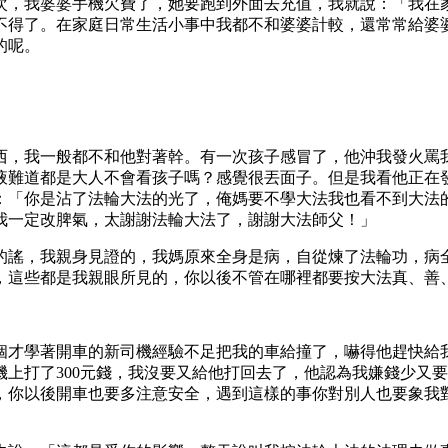
次，我婆婆手機欠費了，她要跑到外面去充值，我就說：「我在
不得了。在家庭日常生活小事中我都不和婆婆計較，還常常給婆
的呢。
。
西，我一般都不和他對著幹。有一次孩子感冒了，他沖我發火罵
液難道都是大人不會看孩子嗎？感覺很丟面子。但是我看他正在
：「你是沾了法輪大法的光了，俺媽要不學大法我也看不到大法
我一定改脾氣，太謝謝法輪大法了，謝謝大法師父！」
的謠，我親身見證的，我媽原來全身是病，自從煉了法輪功，病
，這些都是我親眼所見的，你以後不管在哪裡都要按大法真、善
個才學著開車的新司機經驗不足把我的車給撞了，嚇得他趕快給
上打了300元錢，我沒要又給他打回去了，他認為我嫌錢少又
，你以後開車也要多注意安全，遇到這樣的事你對別人也要象我