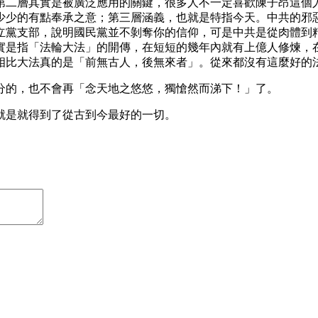
第二層其實是被廣泛應用的關鍵，很多人不一定喜歡陳子昂這個
少少的有點奉承之意；第三層涵義，也就是特指今天。中共的邪
立黨支部，說明國民黨並不剝奪你的信仰，可是中共是從肉體到
實是指「法輪大法」的開傳，在短短的幾年內就有上億人修煉，
相比大法真的是「前無古人，後無來者」。從來都沒有這麼好的
分的，也不會再「念天地之悠悠，獨愴然而涕下！」了。
就是就得到了從古到今最好的一切。