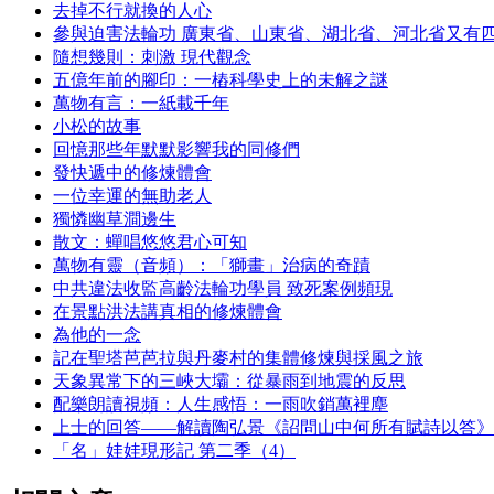
去掉不行就換的人心
參與迫害法輪功 廣東省、山東省、湖北省、河北省又有
隨想幾則：刺激 現代觀念
五億年前的腳印：一樁科學史上的未解之謎
萬物有言：一紙載千年
小松的故事
回憶那些年默默影響我的同修們
發快遞中的修煉體會
一位幸運的無助老人
獨憐幽草澗邊生
散文：蟬唱悠悠君心可知
萬物有靈（音頻）：「獅畫」治病的奇蹟
中共違法收監高齡法輪功學員 致死案例頻現
在景點洪法講真相的修煉體會
為他的一念
記在聖塔芭芭拉與丹麥村的集體修煉與採風之旅
天象異常下的三峽大壩：從暴雨到地震的反思
配樂朗讀視頻：人生感悟：一雨吹銷萬裡塵
上士的回答——解讀陶弘景《詔問山中何所有賦詩以答》
「名」娃娃現形記 第二季（4）