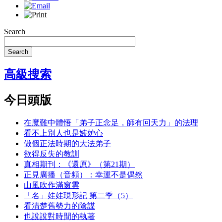
Search
Search
高級搜索
今日頭版
在魔難中體悟「弟子正念足，師有回天力」的法理
看不上別人也是嫉妒心
做個正法時期的大法弟子
欲得反失的教訓
真相期刊：《還原》（第21期）
正見廣播（音頻）：幸運不是偶然
山風吹作滿窗雲
「名」娃娃現形記 第二季（5）
看清楚舊勢力的陰謀
也說說對時間的執著