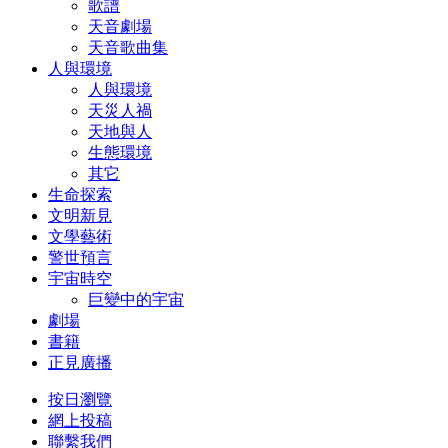
歌譜
天音劇場
天音歌曲集
人與環境
人與環境
天災人禍
天地與人
生態環境
其它
生命探索
文明新見
文學藝術
警世預言
宇宙時空
巨變中的宇宙
劇場
書籍
正見廣播
按日瀏覽
網上投稿
聯繫我們