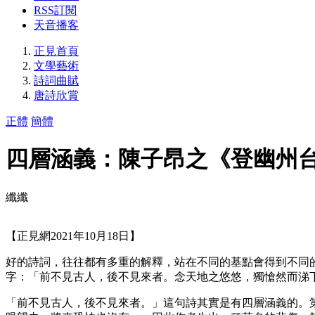
RSS訂閱
天音播客
正見首頁
文學藝術
詩詞曲賦
唐詩欣賞
正體
簡體
四層涵義：陳子昂之《登幽州
纖纖
【正見網2021年10月18日】
好的詩詞，往往都有多重的解釋，站在不同的基點會得到不同
字：「前不見古人，後不見來者。念天地之悠悠，獨愴然而涕
「前不見古人，後不見來者。」這句詩其實是有四層涵義的。