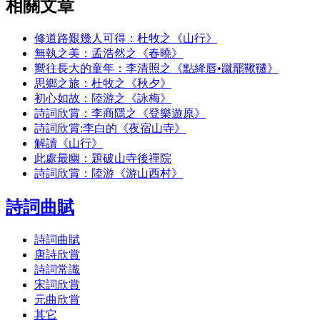
相關文章
修道路艱幾人可得：杜牧之《山行》
無執之美：孟浩然之《春曉》
嚮往長大的童年：李清照之《點絳唇•蹴罷鞦韆》
思鄉之旅：杜牧之《秋夕》
初心如故：陸游之《詠梅》
詩詞欣賞：李商隱之《登樂遊原》
詩詞欣賞:李白的《夜宿山寺》
解讀《山行》
此處最幽：題破山寺後禪院
詩詞欣賞：陸游《游山西村》
詩詞曲賦
詩詞曲賦
唐詩欣賞
詩詞常識
宋詞欣賞
元曲欣賞
其它