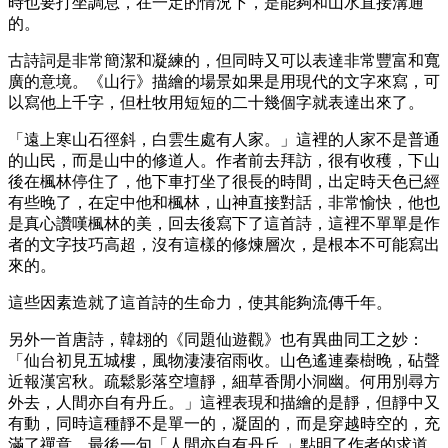
時也要打坐調息，在一定的情況下，是能夠和山水直接溝通
的。
古詩詞是非常簡潔和凝練的，但同時又可以表達非常豐富和寬
廣的意境。《山行》描繪的場景如果是用現代的文字來寫，可
以寫他上千字，但杜牧用短短的二十幾個字就表達出來了。
「遠上寒山石徑斜，白雲生處有人家。」這裡的人家不是普通
的山民，而是山中的修道人。作者前去拜訪，很有收穫，下山
後在楓林停住了，他下車打坐了很長的時間，出定時天色已經
有些晚了，在定中他和楓林，山神直接對話，非常愉快，他也
是真心讚嘆楓林的美，回去後寫下了這首詩，這裡不單單是作
者的文字技巧高超，沒有這樣的修煉層次，是根本不可能寫出
來的。
這些因素造就了這首詩的生命力，使其能夠流傳千年。
另外一首唐詩，韓翃的《同題仙遊觀》也有異曲同工之妙：
「仙台初見五城樓，風物淒淒宿雨收。山色遙連秦樹晚，砧聲
近報漢宮秋。疏鬆影落空壇靜，細草香閒小洞幽。何用別尋方
外去，人間亦自有丹丘。」這裡表現和描繪的是靜，但靜中又
有動，同時這種靜不是單一的，凝固的，而是穿越時空的，充
滿了禪意。最後一句「人間亦自有丹丘 」點明了作者的求道