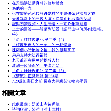
在景點洪法講真相的修煉體會
為他的一念
記在聖塔芭芭拉與丹麥村的集體修煉與採風之旅
天象異常下的三峽大壩：從暴雨到地震的反思
配樂朗讀視頻：人生感悟：一雨吹銷萬裡塵
上士的回答——解讀陶弘景《詔問山中何所有賦詩以
答》
「名」娃娃現形記 第二季（4）
「好壞出自人的一念」的一點體會
煉兩個小時抱輪之後，我的眼睛亮了
弟弟支持大法得福報
老天爺正在用災難提醒人類
清朝一位師爺的「平庸之惡」
「名」娃娃現形記 第二季（3）
《清流》正見周報 第951期
7.20反迫害日之前 長春大肆綁架法輪功學員
相關文章
此處最幽：題破山寺後禪院
詩詞欣賞：陸游《游山西村》