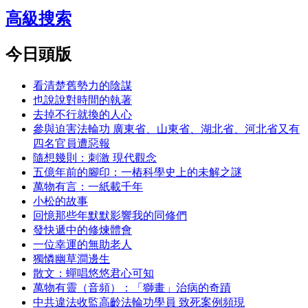
高級搜索
今日頭版
看清楚舊勢力的陰謀
也說說對時間的執著
去掉不行就換的人心
參與迫害法輪功 廣東省、山東省、湖北省、河北省又有
四名官員遭惡報
隨想幾則：刺激 現代觀念
五億年前的腳印：一樁科學史上的未解之謎
萬物有言：一紙載千年
小松的故事
回憶那些年默默影響我的同修們
發快遞中的修煉體會
一位幸運的無助老人
獨憐幽草澗邊生
散文：蟬唱悠悠君心可知
萬物有靈（音頻）：「獅畫」治病的奇蹟
中共違法收監高齡法輪功學員 致死案例頻現