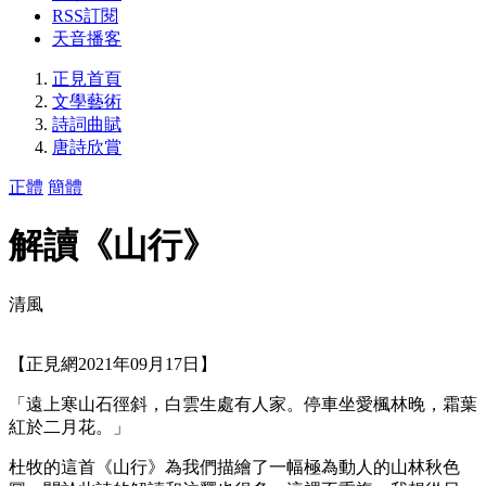
RSS訂閱
天音播客
正見首頁
文學藝術
詩詞曲賦
唐詩欣賞
正體
簡體
解讀《山行》
清風
【正見網2021年09月17日】
「遠上寒山石徑斜，白雲生處有人家。停車坐愛楓林晚，霜葉
紅於二月花。」
杜牧的這首《山行》為我們描繪了一幅極為動人的山林秋色