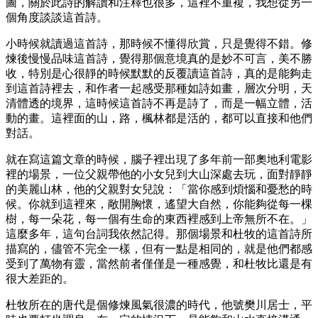
圖，關於此詩的解讀和注釋也很多，這裡不重複，我想從另一
個角度談談這首詩。
小時候就讀過這首詩，那時候不懂得欣賞，只是覺得不錯。修
煉後慢慢品味這首詩，覺得那個意境真的是妙不可言，美不勝
收，特別是心很靜的時候默默的反覆讀這首詩，真的是能夠走
到這首詩裡去，和作者一起感受那種如詩如畫，層次分明，天
清體透的境界，這時候這首詩不再是詩了，而是一幅立體，活
動的畫。這裡面的山，路，楓林都是活的，都可以直接和他們
對話。
就在寫這篇文章的時候，腦子裡出現了多年前一部奧地利電影
裡的場景，一位父親帶他的小女兒到大山深處去玩，面對靜靜
的美麗山林，他的父親對女兒說：「當你感到煩惱和憂愁的時
候。你就到這裡來，敞開胸懷，遙望大自然，你能夠從每一棵
樹，每一朵花，每一個有生命的東西裡感到上帝無所不在。」
這麼多年，這句台詞我依然記得。那個場景和杜牧的這首詩所
描寫的，儘管不完全一樣，但有一點是相同的，就是他們都感
受到了萬物有靈，當然前者僅僅是一種感覺，和杜牧比還是有
很大差距的。
杜牧所在的唐代是個修煉風氣很濃的時代，他號樊川居士，平