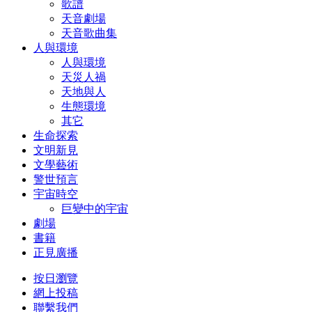
歌譜
天音劇場
天音歌曲集
人與環境
人與環境
天災人禍
天地與人
生態環境
其它
生命探索
文明新見
文學藝術
警世預言
宇宙時空
巨變中的宇宙
劇場
書籍
正見廣播
按日瀏覽
網上投稿
聯繫我們