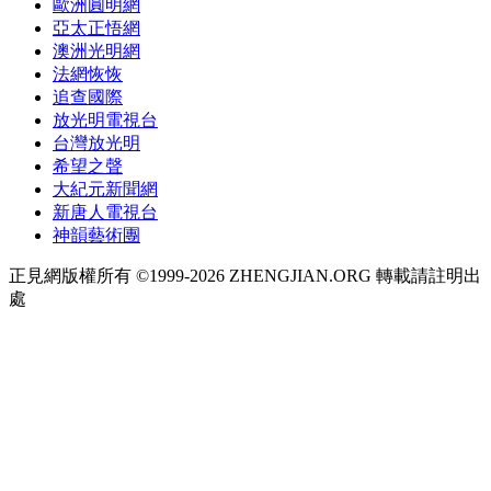
歐洲圓明網
亞太正悟網
澳洲光明網
法網恢恢
追查國際
放光明電視台
台灣放光明
希望之聲
大紀元新聞網
新唐人電視台
神韻藝術團
正見網版權所有 ©1999-2026 ZHENGJIAN.ORG 轉載請註明出
處