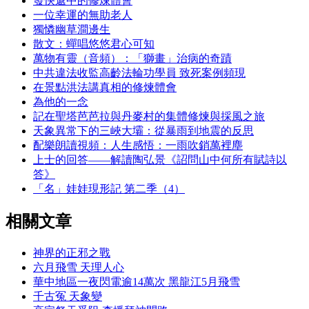
發快遞中的修煉體會
一位幸運的無助老人
獨憐幽草澗邊生
散文：蟬唱悠悠君心可知
萬物有靈（音頻）：「獅畫」治病的奇蹟
中共違法收監高齡法輪功學員 致死案例頻現
在景點洪法講真相的修煉體會
為他的一念
記在聖塔芭芭拉與丹麥村的集體修煉與採風之旅
天象異常下的三峽大壩：從暴雨到地震的反思
配樂朗讀視頻：人生感悟：一雨吹銷萬裡塵
上士的回答——解讀陶弘景《詔問山中何所有賦詩以
答》
「名」娃娃現形記 第二季（4）
相關文章
神界的正邪之戰
六月飛雪 天理人心
華中地區一夜閃電逾14萬次 黑龍江5月飛雪
千古冤 天象變