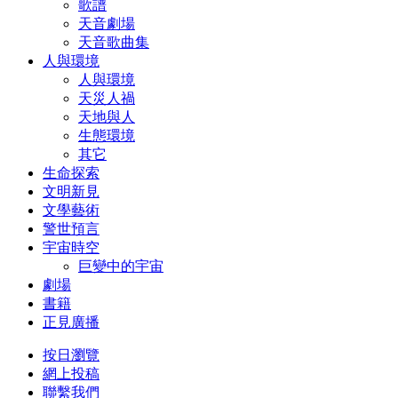
歌譜
天音劇場
天音歌曲集
人與環境
人與環境
天災人禍
天地與人
生態環境
其它
生命探索
文明新見
文學藝術
警世預言
宇宙時空
巨變中的宇宙
劇場
書籍
正見廣播
按日瀏覽
網上投稿
聯繫我們