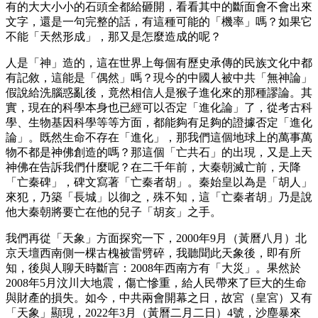
有的大大小小的石頭全都給砸開，看看其中的斷面會不會出來
文字，還是一句完整的話，有這種可能的「機率」嗎？如果它
不能「天然形成」，那又是怎麼造成的呢？
人是「神」造的，這在世界上每個有歷史承傳的民族文化中都
有記敘，這能是「偶然」嗎？現今的中國人被中共「無神論」
假說給洗腦惑亂後，竟然相信人是猴子進化來的那種謬論。其
實，現在的科學本身也已經可以否定「進化論」了，從考古科
學、生物基因科學等等方面，都能夠有足夠的證據否定「進化
論」。既然生命不存在「進化」，那我們這個地球上的萬事萬
物不都是神佛創造的嗎？那這個「亡共石」的出現，又是上天
神佛在告訴我們什麼呢？在二千年前，大秦朝滅亡前，天降
「亡秦碑」，碑文寫著「亡秦者胡」。秦始皇以為是「胡人」
來犯，乃築「長城」以御之，殊不知，這「亡秦者胡」乃是說
他大秦朝將要亡在他的兒子「胡亥」之手。
我們再從「天象」方面探究一下，2000年9月（黃曆八月）北
京天壇西南側一棵古槐被雷劈碎，我聽聞此天象後，即有所
知，後與人聊天時斷言：2008年西南方有「大災」。果然於
2008年5月汶川大地震，傷亡慘重，給人民帶來了巨大的生命
與財產的損失。如今，中共兩會開幕之日，故宮（皇宮）又有
「天象」顯現，2022年3月（黃曆二月二日）4號，沙塵暴來