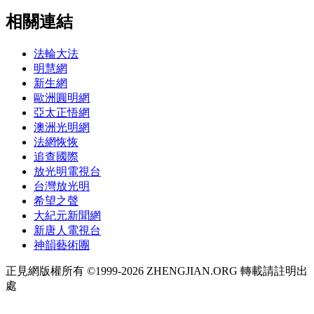
相關連結
法輪大法
明慧網
新生網
歐洲圓明網
亞太正悟網
澳洲光明網
法網恢恢
追查國際
放光明電視台
台灣放光明
希望之聲
大紀元新聞網
新唐人電視台
神韻藝術團
正見網版權所有 ©1999-2026 ZHENGJIAN.ORG 轉載請註明出
處