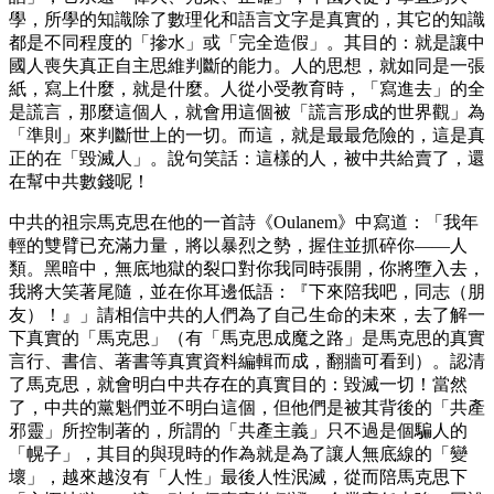
學，所學的知識除了數理化和語言文字是真實的，其它的知識
都是不同程度的「摻水」或「完全造假」。其目的：就是讓中
國人喪失真正自主思維判斷的能力。人的思想，就如同是一張
紙，寫上什麼，就是什麼。人從小受教育時，「寫進去」的全
是謊言，那麼這個人，就會用這個被「謊言形成的世界觀」為
「準則」來判斷世上的一切。而這，就是最最危險的，這是真
正的在「毀滅人」。說句笑話：這樣的人，被中共給賣了，還
在幫中共數錢呢！
中共的祖宗馬克思在他的一首詩《Oulanem》中寫道：「我年
輕的雙臂已充滿力量，將以暴烈之勢，握住並抓碎你——人
類。黑暗中，無底地獄的裂口對你我同時張開，你將墮入去，
我將大笑著尾隨，並在你耳邊低語：『下來陪我吧，同志（朋
友）！』」請相信中共的人們為了自己生命的未來，去了解一
下真實的「馬克思」（有「馬克思成魔之路」是馬克思的真實
言行、書信、著書等真實資料編輯而成，翻牆可看到）。認清
了馬克思，就會明白中共存在的真實目的：毀滅一切！當然
了，中共的黨魁們並不明白這個，但他們是被其背後的「共產
邪靈」所控制著的，所謂的「共產主義」只不過是個騙人的
「幌子」，其目的與現時的作為就是為了讓人無底線的「變
壞」，越來越沒有「人性」最後人性泯滅，從而陪馬克思下