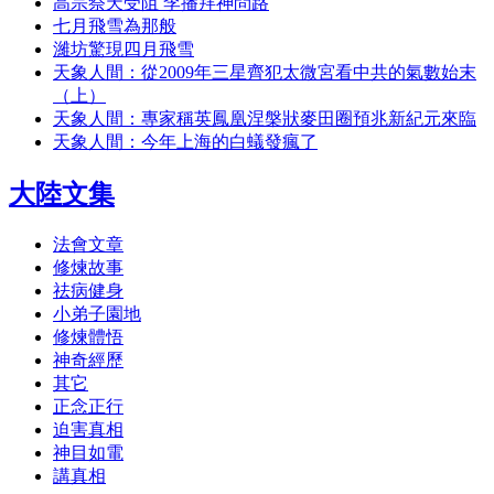
高宗祭天受阻 李播拜神問路
七月飛雪為那般
濰坊驚現四月飛雪
天象人間：從2009年三星齊犯太微宮看中共的氣數始末
（上）
天象人間：專家稱英鳳凰涅槃狀麥田圈預兆新紀元來臨
天象人間：今年上海的白蟻發瘋了
大陸文集
法會文章
修煉故事
祛病健身
小弟子園地
修煉體悟
神奇經歷
其它
正念正行
迫害真相
神目如電
講真相