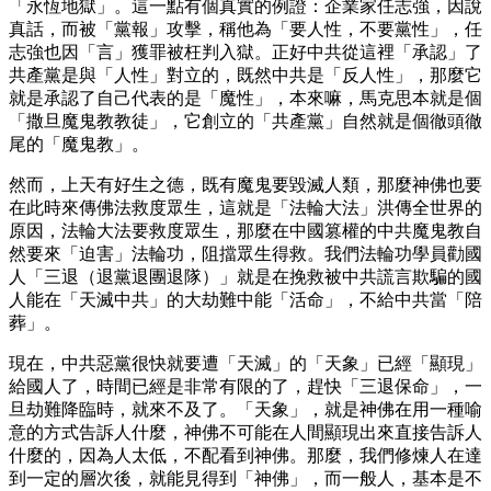
「永恆地獄」。這一點有個真實的例證：企業家任志強，因說
真話，而被「黨報」攻擊，稱他為「要人性，不要黨性」，任
志強也因「言」獲罪被枉判入獄。正好中共從這裡「承認」了
共產黨是與「人性」對立的，既然中共是「反人性」，那麼它
就是承認了自己代表的是「魔性」，本來嘛，馬克思本就是個
「撒旦魔鬼教教徒」，它創立的「共產黨」自然就是個徹頭徹
尾的「魔鬼教」。
然而，上天有好生之德，既有魔鬼要毀滅人類，那麼神佛也要
在此時來傳佛法救度眾生，這就是「法輪大法」洪傳全世界的
原因，法輪大法要救度眾生，那麼在中國篡權的中共魔鬼教自
然要來「迫害」法輪功，阻擋眾生得救。我們法輪功學員勸國
人「三退（退黨退團退隊）」就是在挽救被中共謊言欺騙的國
人能在「天滅中共」的大劫難中能「活命」，不給中共當「陪
葬」。
現在，中共惡黨很快就要遭「天滅」的「天象」已經「顯現」
給國人了，時間已經是非常有限的了，趕快「三退保命」，一
旦劫難降臨時，就來不及了。「天象」，就是神佛在用一種喻
意的方式告訴人什麼，神佛不可能在人間顯現出來直接告訴人
什麼的，因為人太低，不配看到神佛。那麼，我們修煉人在達
到一定的層次後，就能見得到「神佛」，而一般人，基本是不