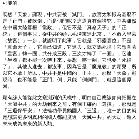
可能的。
既然「天象」顯現，中共要被「滅門」，故宮太和殿為甚麼不
是「正門」被吹倒，而是側門呢？這還真有個講究，中共雖然
在中國大陸篡權「當政」，但它不是「真命天子」的「正
統」，這個事兒，從中共的頭兒毛澤東進北京，「不敢入皇宮
（故宮）」一步，就證明了此事，它就是「邪靈篡位」不是
「真命天子」，它自己知道，它進去，就立馬死掉！它想圍著
「皇宮」轉一圈，共分成三段，三次才轉了「一圈」，它連
「半圈」都不能一次轉下來，要想「轉一圈」它也要「死掉
了」。其他人進去，都沒事，因為它是「魔鬼教」的頭兒，所
以它不敢！所以，中共不是中國的「正主」。那麼「天象」顯
現時，也不能是「正門」倒，只能「倒側門」，就是這個原
因。
願有緣人能從此文窺測到的天機中，明白自己應該如何把握在
「天滅中共」的大劫到來之前，有個正確的「選擇」，那就是
「三退保平安」！法輪功學員勸國人「三退」，唯一的目的就
是想讓更多明真相的國人都能度過「天滅中共」的大劫，進入
未來成為未來的新人類。