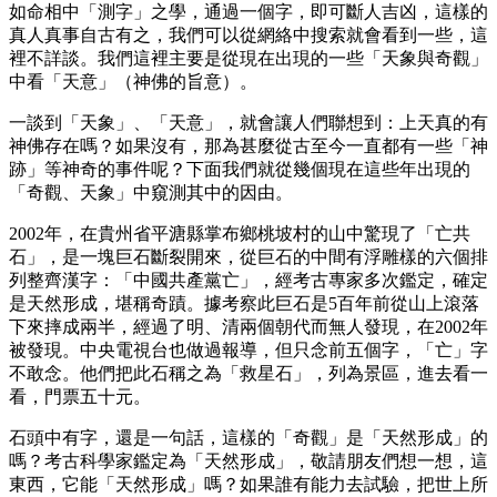
如命相中「測字」之學，通過一個字，即可斷人吉凶，這樣的
真人真事自古有之，我們可以從網絡中搜索就會看到一些，這
裡不詳談。我們這裡主要是從現在出現的一些「天象與奇觀」
中看「天意」（神佛的旨意）。
一談到「天象」、「天意」，就會讓人們聯想到：上天真的有
神佛存在嗎？如果沒有，那為甚麼從古至今一直都有一些「神
跡」等神奇的事件呢？下面我們就從幾個現在這些年出現的
「奇觀、天象」中窺測其中的因由。
2002年，在貴州省平溏縣掌布鄉桃坡村的山中驚現了「亡共
石」，是一塊巨石斷裂開來，從巨石的中間有浮雕樣的六個排
列整齊漢字：「中國共產黨亡」，經考古專家多次鑑定，確定
是天然形成，堪稱奇蹟。據考察此巨石是5百年前從山上滾落
下來摔成兩半，經過了明、清兩個朝代而無人發現，在2002年
被發現。中央電視台也做過報導，但只念前五個字，「亡」字
不敢念。他們把此石稱之為「救星石」，列為景區，進去看一
看，門票五十元。
石頭中有字，還是一句話，這樣的「奇觀」是「天然形成」的
嗎？考古科學家鑑定為「天然形成」，敬請朋友們想一想，這
東西，它能「天然形成」嗎？如果誰有能力去試驗，把世上所