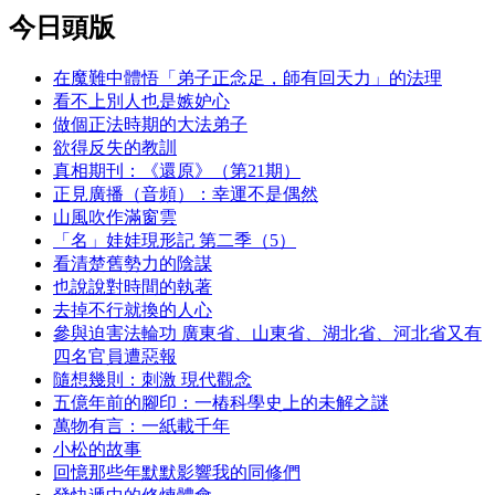
今日頭版
在魔難中體悟「弟子正念足，師有回天力」的法理
看不上別人也是嫉妒心
做個正法時期的大法弟子
欲得反失的教訓
真相期刊：《還原》（第21期）
正見廣播（音頻）：幸運不是偶然
山風吹作滿窗雲
「名」娃娃現形記 第二季（5）
看清楚舊勢力的陰謀
也說說對時間的執著
去掉不行就換的人心
參與迫害法輪功 廣東省、山東省、湖北省、河北省又有
四名官員遭惡報
隨想幾則：刺激 現代觀念
五億年前的腳印：一樁科學史上的未解之謎
萬物有言：一紙載千年
小松的故事
回憶那些年默默影響我的同修們