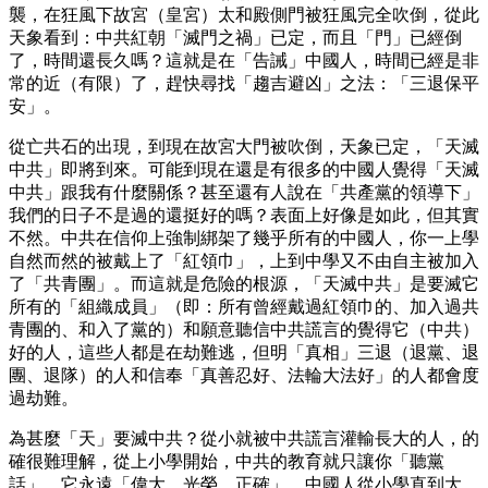
襲，在狂風下故宮（皇宮）太和殿側門被狂風完全吹倒，從此
天象看到：中共紅朝「滅門之禍」已定，而且「門」已經倒
了，時間還長久嗎？這就是在「告誡」中國人，時間已經是非
常的近（有限）了，趕快尋找「趨吉避凶」之法：「三退保平
安」。
從亡共石的出現，到現在故宮大門被吹倒，天象已定，「天滅
中共」即將到來。可能到現在還是有很多的中國人覺得「天滅
中共」跟我有什麼關係？甚至還有人說在「共產黨的領導下」
我們的日子不是過的還挺好的嗎？表面上好像是如此，但其實
不然。中共在信仰上強制綁架了幾乎所有的中國人，你一上學
自然而然的被戴上了「紅領巾」，上到中學又不由自主被加入
了「共青團」。而這就是危險的根源，「天滅中共」是要滅它
所有的「組織成員」（即：所有曾經戴過紅領巾的、加入過共
青團的、和入了黨的）和願意聽信中共謊言的覺得它（中共）
好的人，這些人都是在劫難逃，但明「真相」三退（退黨、退
團、退隊）的人和信奉「真善忍好、法輪大法好」的人都會度
過劫難。
為甚麼「天」要滅中共？從小就被中共謊言灌輸長大的人，的
確很難理解，從上小學開始，中共的教育就只讓你「聽黨
話」，它永遠「偉大、光榮、正確」，中國人從小學直到大