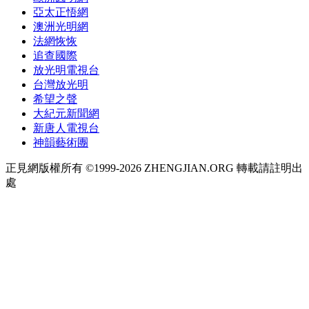
亞太正悟網
澳洲光明網
法網恢恢
追查國際
放光明電視台
台灣放光明
希望之聲
大紀元新聞網
新唐人電視台
神韻藝術團
正見網版權所有 ©1999-2026 ZHENGJIAN.ORG 轉載請註明出
處