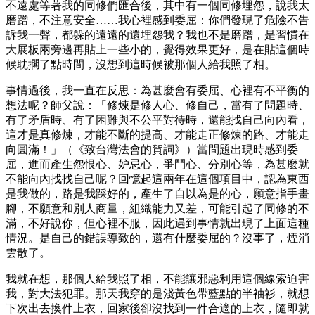
不遠處等著我的同修們匯合後，其中有一個同修埋怨，說我太
磨蹭，不注意安全……我心裡感到委屈：你們發現了危險不告
訴我一聲，都躲的遠遠的還埋怨我？我也不是磨蹭，是習慣在
大展板兩旁邊再貼上一些小的，覺得效果更好，是在貼這個時
候耽擱了點時間，沒想到這時候被那個人給我照了相。
事情過後，我一直在反思：為甚麼會有委屈、心裡有不平衡的
想法呢？師父說：「修煉是修人心、修自己，當有了問題時、
有了矛盾時、有了困難與不公平對待時，還能找自己向內看，
這才是真修煉，才能不斷的提高、才能走正修煉的路、才能走
向圓滿！」（《致台灣法會的賀詞》）當問題出現時感到委
屈，進而產生怨恨心、妒忌心，爭鬥心、分別心等，為甚麼就
不能向內找找自己呢？回憶起這兩年在這個項目中，認為東西
是我做的，路是我踩好的，產生了自以為是的心，願意指手畫
腳，不願意和別人商量，組織能力又差，可能引起了同修的不
滿，不好說你，但心裡不服，因此遇到事情就出現了上面這種
情況。是自己的錯誤導致的，還有什麼委屈的？沒事了，煙消
雲散了。
我就在想，那個人給我照了相，不能讓邪惡利用這個線索迫害
我，對大法犯罪。那天我穿的是淺黃色帶藍點的半袖衫，就想
下次出去換件上衣，回家後卻沒找到一件合適的上衣，隨即就