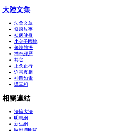
大陸文集
法會文章
修煉故事
祛病健身
小弟子園地
修煉體悟
神奇經歷
其它
正念正行
迫害真相
神目如電
講真相
相關連結
法輪大法
明慧網
新生網
歐洲圓明網