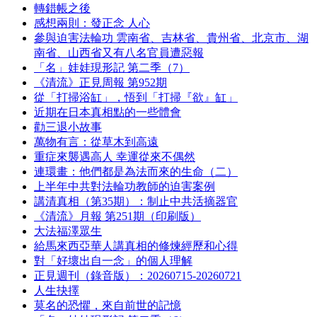
轉錯帳之後
感想兩則：發正念 人心
參與迫害法輪功 雲南省、吉林省、貴州省、北京市、湖
南省、山西省又有八名官員遭惡報
「名」娃娃現形記 第二季（7）
《清流》正見周報 第952期
從「打掃浴缸」，悟到「打掃『欲』缸」
近期在日本真相點的一些體會
勸三退小故事
萬物有言：從草木到高遠
重症來襲遇高人 幸運從來不偶然
連環畫：他們都是為法而來的生命（二）
上半年中共對法輪功教師的迫害案例
講清真相（第35期）：制止中共活摘器官
《清流》月報 第251期（印刷版）
大法福澤眾生
給馬來西亞華人講真相的修煉經歷和心得
對「好壞出自一念」的個人理解
正見週刊（錄音版）：20260715-20260721
人生抉擇
莫名的恐懼，來自前世的記憶