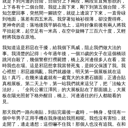
就是下到河邊的台階，台階分上下兩段，兩段呈直角形狀的，
上下各有十二個台階。我從上面下來，剛下到第五個台階，不
知怎麼回事，突然間一腳踏空，就從上邊滾了下來，一直骨碌
到地面，落差有四五米高。我穿著短袖衫很薄，卻沒覺得疼。
更神奇的是：落地後我平躺在地上，這時好像前後有兩人將我
平抬起來，起空足有一米高，在空中旋轉了三百六十度，又輕
輕將我放在原地。
我知道這是邪惡在干擾，給我個下馬威，阻止我們做大法的
事。我清楚的記得：今年過年後，一個35歲的女子在這個橋頭
跳河自殺了，幾個警察打撈屍體，橋上及河邊很多人在看，當
時我也在場。這是邪惡想拿我當替死鬼，是師父保護了我。我
心裡想：邪惡越搗亂，我們就越做，明天第一個展板就在這
貼！真巧，在幾米遠處就有一處寬大的水磨石牆面，正適合貼
真相展板。第二天上午，第一站我們就來這兒了，把「法輪大
法好」，「全民公審江澤民」的大展板貼在了那面牆上，大展
板在陽光照射下格外醒目，橋上、河邊過往的行人都能看的
見。
那天我們一路向南貼，到貼完最後一處時，一轉身，發現有一
個中年男子正用手機在我身後給我照相呢。我也沒有害怕，就
走開了，邊走邊想：這些嚇不住我！那個人也沒有追我。在和