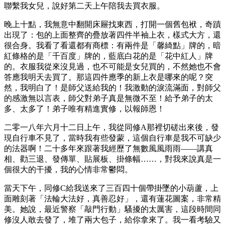
聯繫我女兒，說好第二天上午陪我去買衣服。
晚上十點，我無意中翻開床屜找東西，打開一個舊包袱，奇蹟
出現了：包的上面整齊的疊放著四件半袖上衣，樣式大方，還
很合身。我看了看還都有商標：有兩件是「馨綺點」牌的，暗
紅條格的是「千百度」牌的，藍底白花的是「花中紅人」牌
的。衣服我從來沒見過，也不可能是女兒買的，不然她也不會
答應我明天去買了。那這四件應季的新上衣是哪來的呢？突
然，我明白了！是師父送給我的！我激動的淚流滿面，對師父
的感激無以言表，師父對弟子真是無微不至！給予弟子的太
多、太多了！弟子唯有精進實修，以報師恩！
二零一八年六月十二日上午，我從同修A那裡切磋出來後，發
現自行車不見了，當時我有些發蒙，這個自行車是我不可缺少
的法器啊！二十多年來跟著我經歷了無數風風雨雨——講真
相、勸三退、發傳單、貼展板、掛條幅……，對我來說真是一
個很大的干擾，我的心情非常鬱悶。
當天下午，同修C給我送來了三百四十個帶掛墜的小葫蘆，上
面雕刻著「法輪大法好，真善忍好」，還有蓮花圖案，非常精
美。她說，最近警察「敲門行動」騷擾的太厲害，這段時間同
修沒人敢去發了，堆了兩大包子，給你拿來了。我一看考驗又