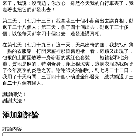
來了，我說：沒問題，你放心，雖然今天我的自行車丟了，我
走著也把它們都發出去！
第二天，（七月十三日）我拿著三十個小葫蘆出去講真相，勸
退了二十八個人；第三天，拿了四十個出去，勸退了三十多
個；以後每天都拿四十個出去，邊發邊講真相。
在第七天（七月十九日）這一天，天氣出奇的熱，我想找件薄
一點的衣服穿，打開床屜裡那箇舊包袱一看，奇蹟又出現了，
包袱的上面擺放著一身嶄新的紫紅色套裝——短袖衫和七分
褲，質地是麻的，特別合身，穿上很涼爽，這身衣服為我解除
了今年夏季的炎熱之苦。謝謝師父的關照，到七月二十二日，
我用了十天時間，三百四十個小葫蘆全部發完，總共勸退了三
百二十八個有緣人。
謝謝師父！
謝謝大法！
添加新評論
評論內容