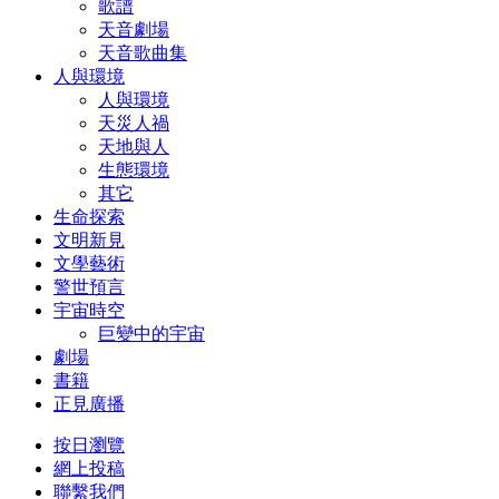
歌譜
天音劇場
天音歌曲集
人與環境
人與環境
天災人禍
天地與人
生態環境
其它
生命探索
文明新見
文學藝術
警世預言
宇宙時空
巨變中的宇宙
劇場
書籍
正見廣播
按日瀏覽
網上投稿
聯繫我們