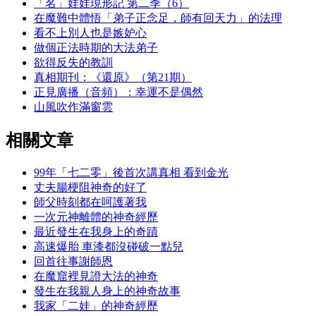
「名」娃娃現形記 第二季（6）
在魔難中體悟「弟子正念足，師有回天力」的法理
看不上別人也是嫉妒心
做個正法時期的大法弟子
欲得反失的教訓
真相期刊：《還原》（第21期）
正見廣播（音頻）：幸運不是偶然
山風吹作滿窗雲
相關文章
99年「七二零」後首次講真相 看到金光
丈夫腸梗阻神奇的好了
師父時刻都在呵護著我
一次元神離體的神奇經歷
最近發生在我身上的奇蹟
高速爆胎 車漆都沒碰破一點兒
回首往事謝師恩
在魔窟裡見證大法的神奇
發生在我親人身上的神奇故事
我家「二娃」的神奇經歷