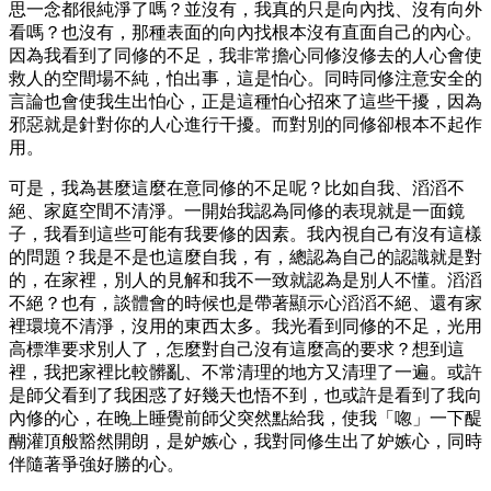
思一念都很純淨了嗎？並沒有，我真的只是向內找、沒有向外
看嗎？也沒有，那種表面的向內找根本沒有直面自己的內心。
因為我看到了同修的不足，我非常擔心同修沒修去的人心會使
救人的空間場不純，怕出事，這是怕心。同時同修注意安全的
言論也會使我生出怕心，正是這種怕心招來了這些干擾，因為
邪惡就是針對你的人心進行干擾。而對別的同修卻根本不起作
用。
可是，我為甚麼這麼在意同修的不足呢？比如自我、滔滔不
絕、家庭空間不清淨。一開始我認為同修的表現就是一面鏡
子，我看到這些可能有我要修的因素。我內視自己有沒有這樣
的問題？我是不是也這麼自我，有，總認為自己的認識就是對
的，在家裡，別人的見解和我不一致就認為是別人不懂。滔滔
不絕？也有，談體會的時候也是帶著顯示心滔滔不絕、還有家
裡環境不清淨，沒用的東西太多。我光看到同修的不足，光用
高標準要求別人了，怎麼對自己沒有這麼高的要求？想到這
裡，我把家裡比較髒亂、不常清理的地方又清理了一遍。或許
是師父看到了我困惑了好幾天也悟不到，也或許是看到了我向
內修的心，在晚上睡覺前師父突然點給我，使我「唿」一下醍
醐灌頂般豁然開朗，是妒嫉心，我對同修生出了妒嫉心，同時
伴隨著爭強好勝的心。