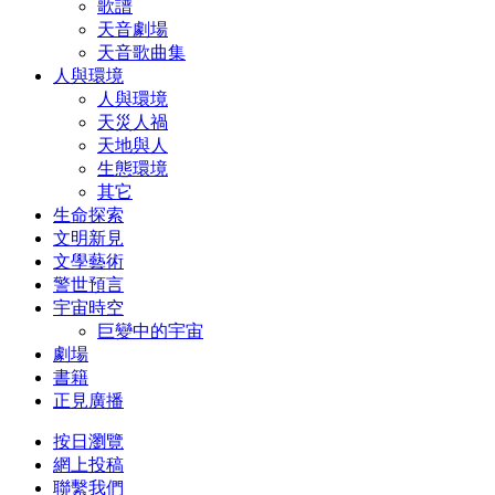
歌譜
天音劇場
天音歌曲集
人與環境
人與環境
天災人禍
天地與人
生態環境
其它
生命探索
文明新見
文學藝術
警世預言
宇宙時空
巨變中的宇宙
劇場
書籍
正見廣播
按日瀏覽
網上投稿
聯繫我們