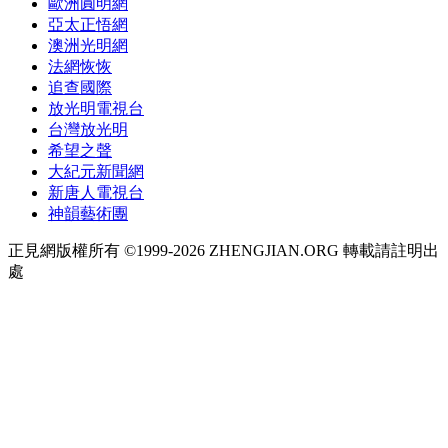
歐洲圓明網
亞太正悟網
澳洲光明網
法網恢恢
追查國際
放光明電視台
台灣放光明
希望之聲
大紀元新聞網
新唐人電視台
神韻藝術團
正見網版權所有 ©1999-2026 ZHENGJIAN.ORG 轉載請註明出
處