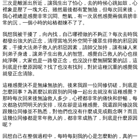
三次是離派出所近，讓我生出了怕心，去的時候心跳如鼓，心
裡象是壓了一塊大石。雖然最後都有驚無險，但每次回來後，
我心裡總是感覺非常沉悶、憋氣，有一次居然感覺兩個肩膀非
常的沉，一個小時的站樁都煉不了了。
我想我被干擾了，向內找，自己哪裡做的不夠正？每次去時我
都發出強大的正念，清理當地另外空間干擾眾生得救的邪惡因
素，干擾大法弟子救人的邪惡因素，請師父加持，讓有緣人來
到弟子身邊，讓弟子生出救人的智慧。感覺自己救人的心也很
純淨啊，大家也是一路發正念，也沒說什麼無關緊要的話，這
到底是什麼原因呢？找了也沒有找到，對於這種沉重的感覺我
就發正念清除。
這種感覺決不是無緣無故的。後來我跟一位同修切磋，到底是
怎麼回事？為甚麼以前跟別的同修一起出去就沒有這種感覺？
那時每次回來後無論救人多少，心裡都非常的痛快和舒暢，每
次都急切問明天的安排，現在卻是這種感覺。我還跟同修說我
跟幾位同修並不熟悉，對他們也沒有什麼成見或觀念啊？而且
這幾位同修都是常年救人的，都非常成熟了，到底是什麼原因
呢？
回想自己在整個過程中，每時每刻我的心是怎麼動的，真的一