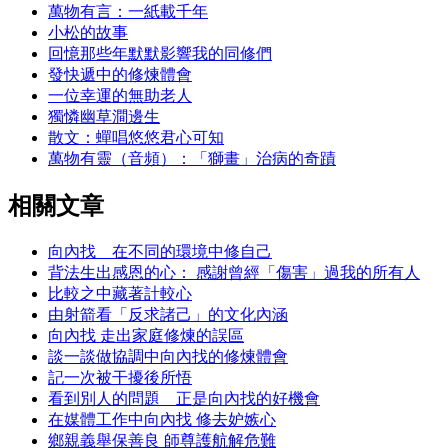
萬物有言：一紙載千年
小松的故事
回憶那些年默默影響我的同修們
發快遞中的修煉體會
一位幸運的無助老人
獨憐幽草澗邊生
散文：蟬唱悠悠君心可知
萬物有靈（音頻）：「獅畫」治病的奇蹟
相關文章
向內找 在不同的環境中修自己
背法生出感恩的心： 感謝曾經「傷害」過我的所有人
比較之中藏著計較心
由射箭看「反求諸己」的文化內涵
向內找 走出家庭修煉的誤區
談一談做協調中向內找的修煉體會
記一次被干擾後所悟
看到別人的問題 正是向內找的好機會
在媒體工作中向內找 修去妒嫉心
鄉親義舉保善良 師尊護航解危難