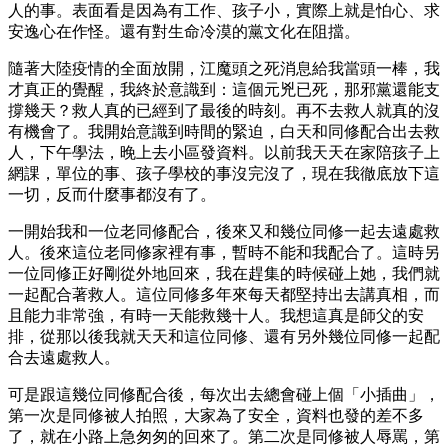
人的事。表面看是因為有工作、孩子小，實際上就是怕心、求
安逸心在作怪。還有對生命冷漠的黨文化在阻擋。
隨著大陸疫情的全面放開，江魔頭之死消息給我當頭一棒，我
才真正的覺醒，我終於意識到：這個元兇已死，那邪黨還能支
撐幾天？救人真的已經到了最後的時刻。再不去救人就真的沒
有機會了。我開始意識到時間的緊迫，白天和同修配合出去救
人，下午學法，晚上去小區發資料。以前我天天在家陪孩子上
網課，單位的事、孩子學校的事沒完沒了，現在我徹底放下這
一切，反而什麼事都沒有了。
一開始我和一位老同修配合，後來又和幾位同修一起去遠處救
人。後來這位老同修家裡有事，暫時不能和我配合了。這時另
一位同修正好剛從外地回來，我在趕集的時候碰上她，我們就
一起配合著救人。這位同修多年來每天都堅持出去講真相，而
且能力非常強，有時一天能救幾十人。我想這真是師父的安
排，從那以後我就天天和這位同修、還有另外幾位同修一起配
合去遠處救人。
可是跟這幾位同修配合後，每次出去總會碰上個「小插曲」，
第一次是同修被人拍照，大家為了安全，資料也發的差不多
了，就在小路上急匆匆的回來了。第二次是同修被人辱罵，第