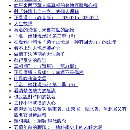
給馬來西亞華人講真相的修煉經歷和心得
對「好壞出自一念」的個人理解
正見週刊（錄音版）：20260715-20260721
人生抉擇
莫名的恐懼，來自前世的記憶
「名」娃娃現形記 第二季（6）
在魔難中體悟「弟子正念足，師有回天力」的法理
看不上別人也是嫉妒心
做個正法時期的大法弟子
欲得反失的教訓
真相期刊：《還原》（第21期）
正見廣播（音頻）：幸運不是偶然
山風吹作滿窗雲
「名」娃娃現形記 第二季（5）
看清楚舊勢力的陰謀
也說說對時間的執著
去掉不行就換的人心
參與迫害法輪功 廣東省、山東省、湖北省、河北省又有
四名官員遭惡報
隨想幾則：刺激 現代觀念
五億年前的腳印：一樁科學史上的未解之謎