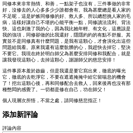
同修本來非常熱情、和善，一點架子也沒有，三件事做的非常
好，沒修去的人心多多少少誰都會有。我為甚麼總是看人家的
不足呢，這是妒嫉同修修的好、救人多、所以總想挑人家的毛
病，這樣好讓自己不堪的心能平衡一點，同修讀法流利、背法
快、這也刺激了我的心，因為我比她年輕、有文化，這應該是
我的強項，同修卻做的比我還好，隱隱約約的有點不舒服。其
實並不是同修真有什麼問題，是我有這顆心，才會演化出這些
問題給我看。原來我還有這麼骯髒的心，我趕快去掉它，堅決
不要它。我現在終於明白師父為甚麼安排同修和我配合，就是
讓我發現這顆心，去掉這顆心，謝謝師父的慈悲安排！
這件事原本羞於啟齒，但是我還是要它寫出來，徹底的曝光
它，徹底的去乾淨它，不要在遮遮掩掩中給它留喘息的機會
了！挖出這顆心後，再和同修配合去救人，回來後再也沒有那
種憋悶的感覺了。一切都是修在自己，功在師父！
個人現層次所悟，不當之處，請同修慈悲指正！
添加新評論
評論內容