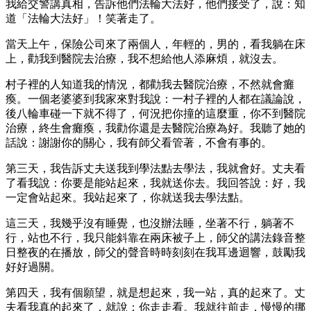
我給交警講真相，告訴他們法輪大法好，他們接受了，說：知
道「法輪大法好」！笑著走了。
當天上午，保險公司來了兩個人，年輕的，男的，看我躺在床
上，勸我到醫院去治療，我不想給他人添麻煩，就沒去。
村子裡的人知道我的情況，都勸我去醫院治療，不然就會癱
瘓。一個老婆婆到我家來對我說：一村子裡的人都在議論說，
後八輪車碰一下就不得了，何況把你撞的這麼重，你不到醫院
治療，終生會癱瘓，我勸你還是去醫院治療為好。我聽了她的
話說：謝謝你的關心，我有師父看管著，不會有事的。
第三天，我告訴丈夫送我到學法點去學法，我就會好。丈夫看
了看我說：你要是能站起來，我就送你去。我回答說：好，我
一定會站起來。我站起來了，你就送我去學法點。
這三天，我幾乎沒有睡覺，也沒辦法睡，坐著不行，躺著不
行，站也不行，我只能斜靠在兩床被子上，師父的講法錄音整
日整夜的在播放，師父的聲音時時刻刻在我耳邊迴響，鼓勵我
好好過關。
第四天，我有個願望，就是想起來，我一站，真的起來了。丈
夫看我真的起來了，就說：你走走看。我就往前走，慢慢的挪