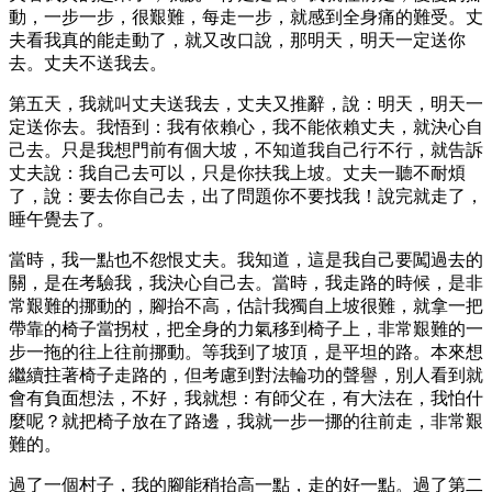
動，一步一步，很艱難，每走一步，就感到全身痛的難受。丈
夫看我真的能走動了，就又改口說，那明天，明天一定送你
去。丈夫不送我去。
第五天，我就叫丈夫送我去，丈夫又推辭，說：明天，明天一
定送你去。我悟到：我有依賴心，我不能依賴丈夫，就決心自
己去。只是我想門前有個大坡，不知道我自己行不行，就告訴
丈夫說：我自己去可以，只是你扶我上坡。丈夫一聽不耐煩
了，說：要去你自己去，出了問題你不要找我！說完就走了，
睡午覺去了。
當時，我一點也不怨恨丈夫。我知道，這是我自己要闖過去的
關，是在考驗我，我決心自己去。當時，我走路的時候，是非
常艱難的挪動的，腳抬不高，估計我獨自上坡很難，就拿一把
帶靠的椅子當拐杖，把全身的力氣移到椅子上，非常艱難的一
步一拖的往上往前挪動。等我到了坡頂，是平坦的路。本來想
繼續拄著椅子走路的，但考慮到對法輪功的聲譽，別人看到就
會有負面想法，不好，我就想：有師父在，有大法在，我怕什
麼呢？就把椅子放在了路邊，我就一步一挪的往前走，非常艱
難的。
過了一個村子，我的腳能稍抬高一點，走的好一點。過了第二