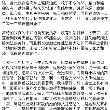
陽，從此就為這病常去醫院治療，花了不少時間、精力和錢，
卻沒有一點效果，後來又增加了乳腺增生、月經不調、膽囊
炎、冠心病、中耳炎等疾病，每天都很難受。而且在道德一日
千裡下滑的年代，我也隨波逐流，追求名、利、情，導致我在
二零一二年夏也離婚了。
當時的我真的不知道為甚麼活著，沒有生活目標，太苦了。紅
蓮看到我每天都在痛苦中不能自拔，很關心我，就又給我講法
輪大法的美好，而且我也從幾位修煉法輪大法的同事身上看到
了她們的善良、正氣，沒有社會上那些不好的風氣，家庭和
睦，我很是羨慕她們。
二零一二年初冬，下午五點多鐘，因為孩子在學校上晚自習，
所以我到學校給孩子送晚飯，從學校回家的時候，從一個小區
裡經過時，忽然左前上方一亮，金光閃閃，而當時小區裡的路
燈昏暗。我抬頭朝前一望，啊！一尊金光閃閃的大佛端坐空
中，從遠到近並慈悲的看著我。我很驚訝，想：這世上真有佛
啊！因眼前的佛的坐姿和寺廟裡看到的佛像一模一樣！我想，
可能佛看到我很苦，每天忙忙碌碌不知道為甚麼活著，佛來看
我來了，我心裡想著。這時這佛還是那麼慈悲祥和的看著我。
「哦，這是紅蓮總和我說的她的師父是慈悲的，是她師父來看
我了……」當我想到這時，大佛漸漸的遠去了，直到我看不見