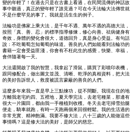
變的年輕了！在過去只是在古書上看過，在民間流傳的神話故
事中聽過，真正的變年輕了誰見過？可在今天法輪大法傳世就
不是什麼罕見的事了。我就是活生生的例子。
法輪功是佛家上乘大法，是千年不遇、萬年不遇的高德大法，
按照「真、善、忍」的標準指導修煉，修心向善。祛病健身有
奇效，身體的變化會很大，道德回升，真是身心受益。有句話
說：不吃葡萄怎知葡萄的味道。善良的人們如能看到法輪功的
書籍一定會受益匪淺，你會有不枉此生的感覺，快樂、幸福，
會伴隨著每一天。
大法還開啟了我的智慧，我拿起了滑鼠，購買了彩噴印表機，
跟同修配合，做出圖文並茂、清晰、乾淨的真相資料，把大法
的美好告訴世人，救度被謊言蒙蔽的善良的人們。
這麼多年來我一直是早上三點煉功，從不間斷。我現在住的地
方離我老宅約四、五裡地，夏天學完法，去老宅種菜，那邊有
很大一片園田，都由我一手種植到收穫。冬天去老宅掃雪抬腿
便走，騎車就跑，有時一天跑兩個來回很輕鬆。我的生活過的
非常充實、精神飽滿。我要不修大法，八十三歲的人能做這些
事情嗎？這是修大法的美好，是師父的慈悲。