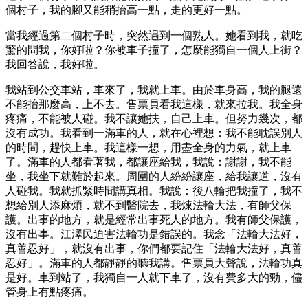
個村子，我的腳又能稍抬高一點，走的更好一點。
當我經過第二個村子時，突然遇到一個熟人。她看到我，就吃
驚的問我，你好啦？你被車子撞了，怎麼能獨自一個人上街？
我回答說，我好啦。
我站到公交車站，車來了，我就上車。由於車身高，我的腿還
不能抬那麼高，上不去。售票員看我這樣，就來拉我。我全身
疼痛，不能被人碰。我不讓她扶，自己上車。但努力幾次，都
沒有成功。我看到一滿車的人，就在心裡想：我不能耽誤別人
的時間，趕快上車。我這樣一想，用盡全身的力氣，就上車
了。滿車的人都看著我，都讓座給我，我說：謝謝，我不能
坐，我坐下就難於起來。周圍的人紛紛讓座，給我讓道，沒有
人碰我。我就抓緊時間講真相。我說：後八輪把我撞了，我不
想給別人添麻煩，就不到醫院去，我煉法輪大法，有師父保
護。出事的地方，就是經常出事死人的地方。我有師父保護，
沒有出事。江澤民迫害法輪功是錯誤的。我念「法輪大法好，
真善忍好」，就沒有出事，你們都要記住「法輪大法好，真善
忍好」。滿車的人都靜靜的聽我講。售票員大聲說，法輪功真
是好。車到站了，我獨自一人就下車了，沒有費多大的勁，儘
管身上有點疼痛。