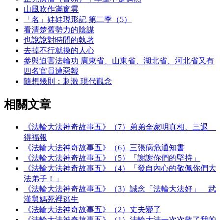
山風吹作滿窗雲
「名」娃娃現形記 第二季（5）
看清楚舊勢力的陰謀
也說說對時間的執著
去掉不行就換的人心
參與迫害法輪功 廣東省、山東省、湖北省、河北省又有
四名官員遭惡報
隨想幾則：刺激 現代觀念
相關文章
《法輪大法神奇故事五》（7）弟弟全家明真相、三退
得福報
《法輪大法神奇故事五》（6）三張病危通知書
《法輪大法神奇故事五》（5）「謝謝你們的堅持」
《法輪大法神奇故事五》（4）「發自內心的敬佩你們大
法弟子！」
《法輪大法神奇故事五》（3）誠念「法輪大法好」 武
漢舅媽死裡逃生
《法輪大法神奇故事五》（2）丈夫變了
《法輪大法神奇故事五》（1）法輪大法一次次救了我的