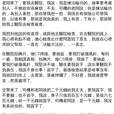
老闆來了，要我去醫院。我說：我是煉法輪功的，做事要考慮
別人，不會給你添麻煩，不去。司機的老闆說：你是煉法輪功
的，為別人著想，那你替我想一想，我現在有保險公司替我
賠，以後有事，那就是我負責的，我上有老，下有小，那就幫
助我上醫院去檢查檢查。
我想到他說的有道理，就跟他去醫院檢查。在去醫院的路上，
我心裡有點不穩，擔心檢查出什麼問題毀了眾生，我就在心裡
求師父幫助，一直念「法輪大法好」，一直念。
在醫院拍胸片、做CT掃描。要抽血，要我打破傷風針。每到
一處，我都講真相。拍胸片、做CT掃描，我做了；要抽血，
要我打破傷風針，我堅決不做，醫生要我簽字，說出事醫院不
負責任，我說不會出事！簽字了。最後檢查結果是啥事沒有。
我就回到街上，去賣菜。菜被摔爛了，不好賣，我就連賣帶
送，把菜處理了。
交警來了，司機和老闆就把二千元錢給我丈夫，要我簽字。我
不要錢，也不簽字。我說，車子只值四百五十元錢，菜值六七
百元錢，給一千元錢就簽字。司機老闆說：是一千元錢，我沒
有多給你的。我簽字了。