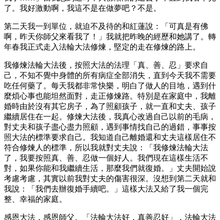
了。我好激動啊，我這不是在做夢吧？不是。
第二天我一到單位，就迫不及待的和紅蓮說：「可真是有佛
啊，昨天你師父來看我了！」我就把昨晚的經歷和她講了。轉
年春我正式走入法輪大法修煉，堅定的走在修煉的路上。
我修煉法輪大法後，按照大法的法理「真、善、忍」要求自
己，不知不覺中身體的所有病症全部消失，直到今天我不需要
吃任何藥了。每天我都非常快樂，明白了做人的目地，遇到什
麼煩心事也能坦然面對，走正修煉路。特別是在家庭中，我離
婚時由於沒有其它房子，為了照顧孩子，就一直和丈夫、孩子
繼續居住在一起。修煉大法後，我真心改過自己以前的毛病，
對丈夫和孩子盡心盡力照顧，遇到事情找自己的過錯，事事按
照大法的標準要求自己。我知道自己離婚還和丈夫這樣居住不
符合修煉人的標準，所以我就對丈夫說：「我修煉法輪大法
了，我要按照真、善、忍做一個好人。我們現在這樣生活不
對，如果你能和我繼續生活，那麼我們就復婚。」丈夫開始說
考慮考慮，其實以前我對丈夫的傷害很深。沒想到第二天就和
我說：「我們去辦復婚手續吧。」這樣大法又給了我一個完
整、幸福的家庭。
感恩大法，感恩師父。「法輪大法好，真善忍好」，法輪大法