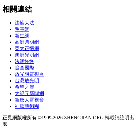
相關連結
法輪大法
明慧網
新生網
歐洲圓明網
亞太正悟網
澳洲光明網
法網恢恢
追查國際
放光明電視台
台灣放光明
希望之聲
大紀元新聞網
新唐人電視台
神韻藝術團
正見網版權所有 ©1999-2026 ZHENGJIAN.ORG 轉載請註明出
處