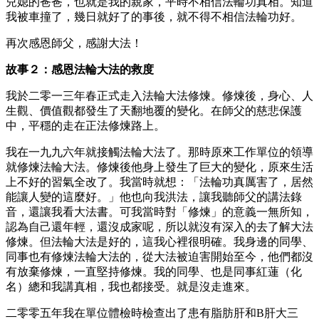
兒媳的爸爸，也就是我的親家，平時不相信法輪功真相。知道
我被車撞了，幾日就好了的事後，就不得不相信法輪功好。
再次感恩師父，感謝大法！
故事２：感恩法輪大法的救度
我於二零一三年春正式走入法輪大法修煉。修煉後，身心、人
生觀、價值觀都發生了天翻地覆的變化。在師父的慈悲保護
中，平穩的走在正法修煉路上。
我在一九九六年就接觸法輪大法了。那時原來工作單位的領導
就修煉法輪大法。修煉後他身上發生了巨大的變化，原來生活
上不好的習氣全改了。我當時就想：「法輪功真厲害了，居然
能讓人變的這麼好。」他也向我洪法，讓我聽師父的講法錄
音，還讓我看大法書。可我當時對「修煉」的意義一無所知，
認為自己還年輕，還沒成家呢，所以就沒有深入的去了解大法
修煉。但法輪大法是好的，這我心裡很明確。我身邊的同學、
同事也有修煉法輪大法的，從大法被迫害開始至今，他們都沒
有放棄修煉，一直堅持修煉。我的同學、也是同事紅蓮（化
名）總和我講真相，我也都接受。就是沒走進來。
二零零五年我在單位體檢時檢查出了患有脂肪肝和B肝大三