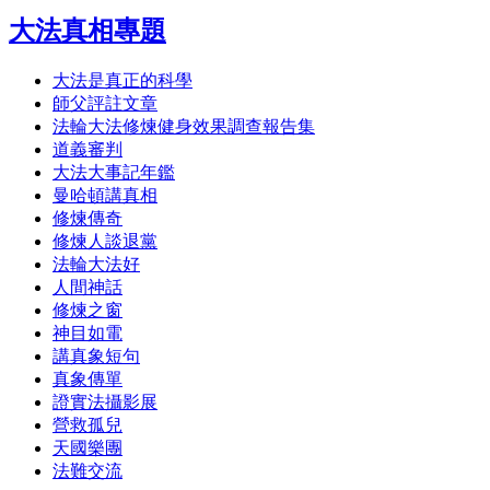
大法真相專題
大法是真正的科學
師父評註文章
法輪大法修煉健身效果調查報告集
道義審判
大法大事記年鑑
曼哈頓講真相
修煉傳奇
修煉人談退黨
法輪大法好
人間神話
修煉之窗
神目如電
講真象短句
真象傳單
證實法攝影展
營救孤兒
天國樂團
法難交流