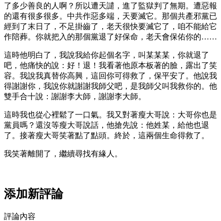
了多少善良的人啊？所以遭天譴，進了監獄判了無期。遭惡報
的還有很多很多。中共作惡多端，天要滅它。那個共產邪黨已
經到了末日了，不足掛齒了，老天很快要滅它了，咱不能給它
作陪葬。你就把入的那個黨退了好保命，老天會保佑你的……
這時他明白了，我說我給你起個名字，叫某某某，你就退了
吧，他痛快的說：好！退！我看著他原本板著的臉，露出了笑
容。我說我真替你高興，這回你可得救了，保平安了。他說我
得謝謝你，我說你就謝謝我師父吧，是我師父叫我救你的。他
雙手合十說：謝謝李大師，謝謝李大師。
這時我也從心裡鬆了一口氣。我又對著瘦大哥說：大哥你也是
黨員嗎？還沒等瘦大哥說話，他搶先說：他姓某，給他也退
了。接著瘦大哥笑著點了點頭。終於，這兩個生命得救了。
我笑著離開了，繼續尋找有緣人。
添加新評論
評論內容