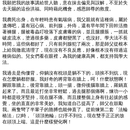
我願把我的故事講給世人聽，意在抹去偏見與誤解，不至於失
去天賜的這份洪福。同時藉此機會，感恩師尊的救度。
我農民出身，在年輕時患有氣喘病，我父親就有這種病，屬於
遺傳吧，還有冠心病、前列腺，外痔，還有早年間下田幹活擼
著褲腿，腿被毒蟲叮咬落下皮膚癢的病，並且腿腫脹，一抓就
破皮流水，塗過很多藥，皮膚都變黑了，也沒好。學大法不長
時間，這些病都好了，只有前列腺犯了兩次，那是師父從根本
上給我徹底清理了，現在沒有不良反應，好像根本沒有得過這
種病似的。兒女們看在眼裡，為我的健康高興，都支持我學大
法。
我過去是佝僂背，仰躺沒有枕頭是躺不下的，頭挨不到炕，現
在怎麼躺都舒服。我好奇的將背靠在牆上，呵！什麼狀態啊！
腳跟靠牆上，後背靠牆上，頭一揚，微仰後腦靠牆上，羅鍋直
起來了。而且最近打坐非常輕鬆，過去腿那個痛啊，煉功一小
時都是咬牙堅持，現在腿不痛、而且腰整個上身有往起拔的感
覺，坐的直直的非常美妙。我知道自己提高了，師父在鼓勵
我。兩隻彎了半輩子的胳膊也能伸直了。從前煉第二套「法輪
樁法」[2]時，「頭頂抱輪」[2]手不到位，現在雙手正正的放
在頭頂上端。這是什麼樣變化啊！