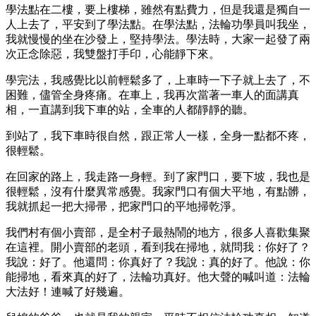
學法點在二樓，要上樓梯，雖然有點費力，但是我還是獨自一
人上去了，平安到了學法點。在學法點，法輪功學員叫我坐，
我就慢慢的坐在沙發上，堅持學法。學法時，大家一起發了兩
次正念除惡，我雙盤打手印，心能靜下來。
學完法，我感覺比以前輕鬆多了，上車時一下子就上去了，不
困難，儘管全身疼痛。在車上，我再次當著一車人的面講真
相，一直講到我下車的站，全車的人都靜靜的聽。
到站了，我下車時很自然，跟正常人一樣，全身一點都不疼，
很輕鬆。
在回家的路上，我走路一身輕。到了家門口，要下坡，我也是
很輕鬆，沒有什麼異常感覺。我家門口有個大平地，有點髒，
我就抓起一把大掃帚，把家門口的平地掃乾淨。
我們村有個小賣部，是全村子最熱鬧的地方，很多人喜歡集聚
在這裡。開小賣部的老頭，看到我在掃地，就問我：你好了？
我說：好了。他還問：你真好了？我說：真的好了。他說：你
能掃地，看來真的好了，法輪功真好。他大聲的喊叫道：法輪
大法好！連喊了好幾遍。