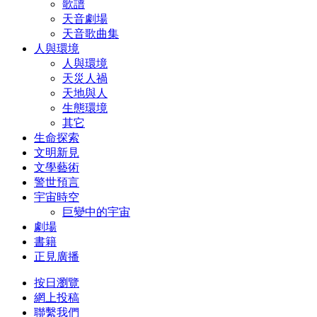
歌譜
天音劇場
天音歌曲集
人與環境
人與環境
天災人禍
天地與人
生態環境
其它
生命探索
文明新見
文學藝術
警世預言
宇宙時空
巨變中的宇宙
劇場
書籍
正見廣播
按日瀏覽
網上投稿
聯繫我們