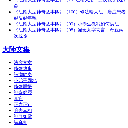
命
《法輪大法神奇故事四》（100）修法輪大法 癌症患者
越活越年輕
《法輪大法神奇故事四》（99）小學生教我如何洪法
《法輪大法神奇故事四》（98）誠念九字真言 母親兩
次脫險
大陸文集
法會文章
修煉故事
祛病健身
小弟子園地
修煉體悟
神奇經歷
其它
正念正行
迫害真相
神目如電
講真相