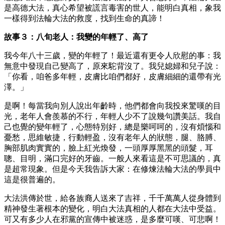
是高德大法，真心希望被謊言毒害的世人，能明白真相，象我
一樣得到法輪大法的救度，找到生命的真諦！
故事３：八旬老人：我變的年輕了、高了
我今年八十三歲，變的年輕了！最近還有更令人欣慰的事：我
無意中發現自己變高了，原來駝背沒了。我兒媳婦和兒子說：
「你看，咱爸多年輕，皮膚比咱們都好，皮膚細細的還帶有光
澤。」
是啊！每當我向別人說出年齡時，他們都會向我投來驚嘆的目
光，老年人會羨慕的不行，年輕人少不了說幾句讚美話。我自
己也覺的變年輕了，心態特別好，總是樂呵呵的，沒有煩惱和
憂愁，思維敏捷，行動輕盈，沒有老年人的狀態，腿、胳膊、
胸部肌肉實實的，臉上紅光煥發，一頭厚厚黑黑的頭髮，耳
聰、目明，滿口完好的牙齒。一般人來看這是不可思議的，真
是超常現象。但是今天我告訴大家：在修煉法輪大法的學員中
這是很普遍的。
大法洪傳於世，給各族裔人送來了吉祥，千千萬萬人從身體到
精神發生著根本的變化，明白大法真相的人都在大法中受益。
可又有多少人在邪黨的宣傳中被迷惑，是多麼可嘆、可悲啊！