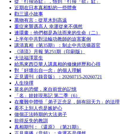
從「打掃浴缸」，悟到「打掃『欲』缸」
近期在日本真相點的一些體會
勸三退小故事
萬物有言：從草木到高遠
重症來襲遇高人 幸運從來不偶然
連環畫：他們都是為法而來的生命（二）
上半年中共對法輪功教師的迫害案例
講清真相（第35期）：制止中共活摘器官
《清流》月報 第251期（印刷版）
大法福澤眾生
給馬來西亞華人講真相的修煉經歷和心得
對「好壞出自一念」的個人理解
正見週刊（錄音版）：20260715-20260721
人生抉擇
莫名的恐懼，來自前世的記憶
「名」娃娃現形記 第二季（6）
在魔難中體悟「弟子正念足，師有回天力」的法理
看不上別人也是嫉妒心
做個正法時期的大法弟子
欲得反失的教訓
真相期刊：《還原》（第21期）
正見廣播（音頻）：幸運不是偶然