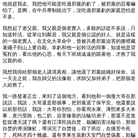
他就趕我走。我想他可能是吃過邪黨的虧了，被邪黨的惡毒嚇
怕了。是啊，在中共專制統治下，沒吃過邪黨虧的家庭恐怕是
不多。
我想起了老父親。我父親是個老實人，多餘的話從不多說，只
知道幹活。從單位到鄰居，我父親是個公認的好人。就是這樣
的一個老實人，在文化大革命中，曾被共產邪黨迫害的腰裡藏
著繩子到山上要自殺。幸虧和他一起幹活的同事，知道他是背
冤枉的，看出他的心思，每天下班就遠遠的跟著他，才救了我
父親的命。
我想我得給那個老人講清真相，讓他退了邪黨組織好保命。這
一天去之前，我在師父的法像前，求師父加持弟子，把那個老
人給救了。
我一路發著正念，來到了這個地方。看到他和一個瘦大哥在那
說話，我說，大哥還是那個事，把邪黨退了保平安。他還要說
以前那些話，我說：大哥你別怕，你看周永康、薄熙來多大本
事，貪污受賄，包二奶，迫害修善的法輪功弟子，那還不是進
監獄遭天譴了嗎？還有江澤民搞自焚，栽贓陷害法輪功，那個
自焚的導演陳虻，導演完了自焚後，得了癌症，在痛苦中死
了，死時才四十幾歲。還有李東生策劃天安門自焚偽案，欺騙