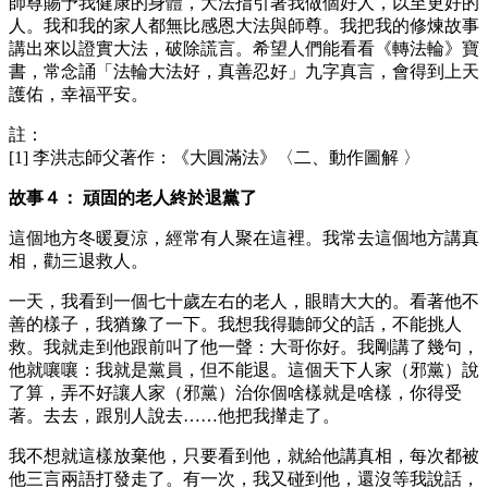
師尊賜予我健康的身體，大法指引著我做個好人，以至更好的
人。我和我的家人都無比感恩大法與師尊。我把我的修煉故事
講出來以證實大法，破除謊言。希望人們能看看《轉法輪》寶
書，常念誦「法輪大法好，真善忍好」九字真言，會得到上天
護佑，幸福平安。
註：
[1] 李洪志師父著作：《大圓滿法》〈二、動作圖解 〉
故事４： 頑固的老人終於退黨了
這個地方冬暖夏涼，經常有人聚在這裡。我常去這個地方講真
相，勸三退救人。
一天，我看到一個七十歲左右的老人，眼睛大大的。看著他不
善的樣子，我猶豫了一下。我想我得聽師父的話，不能挑人
救。我就走到他跟前叫了他一聲：大哥你好。我剛講了幾句，
他就嚷嚷：我就是黨員，但不能退。這個天下人家（邪黨）說
了算，弄不好讓人家（邪黨）治你個啥樣就是啥樣，你得受
著。去去，跟別人說去……他把我攆走了。
我不想就這樣放棄他，只要看到他，就給他講真相，每次都被
他三言兩語打發走了。有一次，我又碰到他，還沒等我說話，