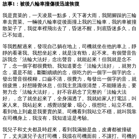
故事1：被後八輪車撞傷後迅速恢復
我是賣菜的，一天凌晨一點多，天下著大雨，我開腳踩的三輪
車去賣菜。一輛後八輪車從後面撞上我的三輪車，我的車被撞
散架子了，我從車裡飛出去了，昏迷不醒，到底昏迷多久，自
己不知道。
等我甦醒過來，發現自己躺在地上，司機就坐在他的車上，靜
靜的看著我。我想坐起來，就是沒有勁，起不來。有個聲音告
訴我念「法輪大法好」念出聲音，就能起來！但我就是念不
了，念一個字都很費勁。我知道要念「法輪大法好」，就努力
念，還是不能，斷斷續續的念，很吃力的一個字一個字的念，
發出聲音很模糊，口齒不清，很費力，每發出一個字的音，就
很疲憊，好想睡覺休息，但我主意識很清楚，不能睡過去，要
努力念「法輪大法好」。好不容易念了完整的「法輪大法
好」，念了就坐起來了，全身濕透了。我就給家人打電話，叫
家人來。我站起來，感覺頭髮暈，噁心，很想吐，站立不穩。
看到地上到處是我要賣的菜。司機看到我站立不穩，就叫我靠
在司機身上，我沒有，我知道這是考驗。
我兒子和丈夫都及時趕來，看到我滿臉是血，皮膚都被撞破
了，丈夫讓兒子去打司機，我擋在司機面前，不讓打。司機的