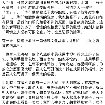
人同情；可恨之處也是用看得見的現狀來解釋，比如：「有手
有腳的，干點什麼總比要飯強啊」、「可憐之人一個字
『懶』」、「也不動動腦瓜子去掙點錢，有錢了就能改變生
活」……剛開始聽到這樣的議論，我也接受不了，總覺得背後
有原因，是我們肉眼凡胎看不到的原因。隨著歲月的流逝，這
樣的解釋聽的多了，慢慢的也接受了這樣的觀點，給別人談起
「可憐之人必有可恨之處」時，也是這樣的論調。
有一天，從網上看到一篇傳統文化故事，才明白「可恨之處」
背後的真相。
一位盲人乞丐被一個七八歲的小男孩用木棍打得頭上起了個
包，他用手摸著包塊，面目表情一點也不惱怒，一邊用手揉，
一邊還笑，另一乞丐不解地問他，你每次被打都樂呵呵的，你
的心怎麼那麼大呀，盲人乞丐對他說：我在找回我的福報。於
是盲人乞丐講了一個天大的秘密。
明朝時，京城不遠處有一大戶人家，主人叫李放，有萬貫家
財，中年得子，取名大喜，夫妻倆高興的不知如何是好，所以
對大喜從小嬌生慣養，想要啥就給啥，想打誰就打誰，長大後
更是橫行鄉裡，弄得鄉鄰不得安生，每天都花不少銀子，有一
天走在路上看見一美女，立即心生歹念，想非禮那女子，女子