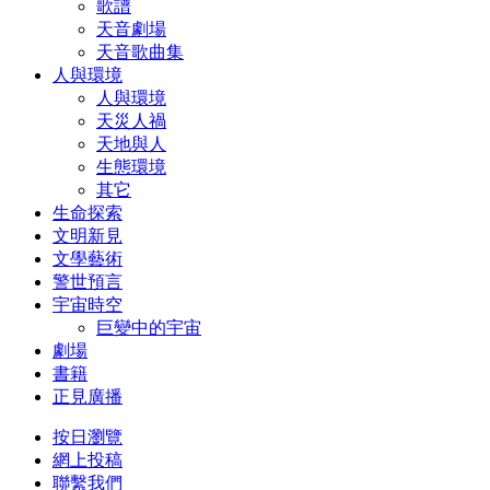
歌譜
天音劇場
天音歌曲集
人與環境
人與環境
天災人禍
天地與人
生態環境
其它
生命探索
文明新見
文學藝術
警世預言
宇宙時空
巨變中的宇宙
劇場
書籍
正見廣播
按日瀏覽
網上投稿
聯繫我們