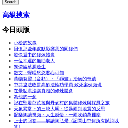
Search
高級搜索
今日頭版
小松的故事
回憶那些年默默影響我的同修們
發快遞中的修煉體會
一位幸運的無助老人
獨憐幽草澗邊生
散文：蟬唱悠悠君心可知
萬物有靈（音頻）：「獅畫」治病的奇蹟
中共違法收監高齡法輪功學員 致死案例頻現
在景點洪法講真相的修煉體會
為他的一念
記在聖塔芭芭拉與丹麥村的集體修煉與採風之旅
天象異常下的三峽大壩：從暴雨到地震的反思
配樂朗讀視頻：人生感悟：一雨吹銷萬裡塵
上士的回答——解讀陶弘景《詔問山中何所有賦詩以
答》