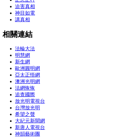
迫害真相
神目如電
講真相
相關連結
法輪大法
明慧網
新生網
歐洲圓明網
亞太正悟網
澳洲光明網
法網恢恢
追查國際
放光明電視台
台灣放光明
希望之聲
大紀元新聞網
新唐人電視台
神韻藝術團