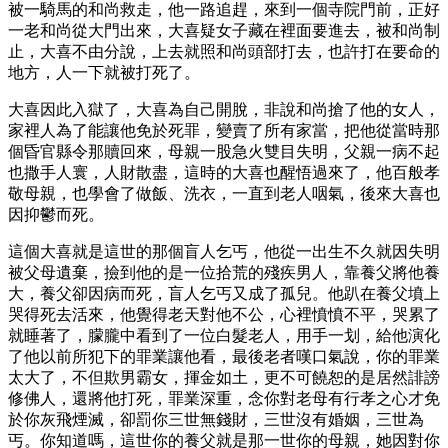
被一騎馬的和尚救走，他一路追趕，來到一個寺院門前，正好
一老和尚從大門出來，大喜疑女子藏在裡面要進去，被和尚制
止，大喜不由分說，上去就照和尚頭部打去，也許打在要命的
地方，人一下就被打死了。
大喜因此入獄了，大喜為自己開脫，非說和尚搶了他的女人，
家裡人為了能讓他免於死罪，變賣了所有家當，把他從當時那
個昏官縣令那贖回來，母親一股急火雙目失明，父親一病不起
也撒手人寰，人財散盡，這時的大喜也醒悟過來了，他百般孝
敬母親，也學會了做飯、洗衣，一直到老人咽氣，後來大喜也
因抑鬱而死。
這個大喜就是這世的那個盲人乞丐，他從一出生不久就因失明
被父母遺棄，撿到他的是一位拾荒的殘疾男人，靠養父將他養
大，養父卻因病而死，盲人乞丐又成了孤兒。他趴在養父墳上
哭得死去活來，他覺得老天對他不公，心裡憤憤不平，哭累了
就睡著了，朦朧中看到了一位白髮老人，用手一划，給他演化
了他以前所犯下的罪業讓他看，最後老者嘆口氣說，你的罪業
太大了，不但欺男霸女，揮金如土，更不可饒恕的是居然誹謗
修佛人，還將他打死，罪業深重，念你對老母有行孝之心才免
於你灰飛煙滅，卻罰你三世無錢財，三世沒有婚姻，三世為
丐。你知道嗎，這世你的養父就是那一世你的母親，她因對你