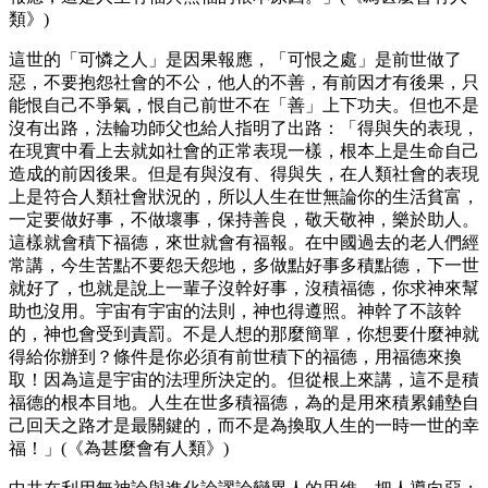
類》)
這世的「可憐之人」是因果報應，「可恨之處」是前世做了
惡，不要抱怨社會的不公，他人的不善，有前因才有後果，只
能恨自己不爭氣，恨自己前世不在「善」上下功夫。但也不是
沒有出路，法輪功師父也給人指明了出路：「得與失的表現，
在現實中看上去就如社會的正常表現一樣，根本上是生命自己
造成的前因後果。但是有與沒有、得與失，在人類社會的表現
上是符合人類社會狀況的，所以人生在世無論你的生活貧富，
一定要做好事，不做壞事，保持善良，敬天敬神，樂於助人。
這樣就會積下福德，來世就會有福報。在中國過去的老人們經
常講，今生苦點不要怨天怨地，多做點好事多積點德，下一世
就好了，也就是說上一輩子沒幹好事，沒積福德，你求神來幫
助也沒用。宇宙有宇宙的法則，神也得遵照。神幹了不該幹
的，神也會受到責罰。不是人想的那麼簡單，你想要什麼神就
得給你辦到？條件是你必須有前世積下的福德，用福德來換
取！因為這是宇宙的法理所決定的。但從根上來講，這不是積
福德的根本目地。人生在世多積福德，為的是用來積累鋪墊自
己回天之路才是最關鍵的，而不是為換取人生的一時一世的幸
福！」(《為甚麼會有人類》)