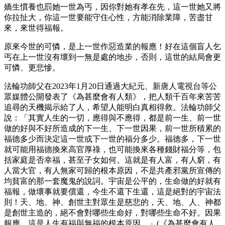
嬌生慣養也罰她一世為丐，因你對她有孝在先，這一世她又將
你拉扯大，你這一世要能守住心性，方能消除業障，苦盡甘
來，來世得福報。
原來今世的可憐，是上一世作惡造業的報應！好在這個盲人乞
丐在上一世沒有壞到一無是處的地步，否則，這世的結局會更
可憐、更悲慘。
法輪功師父在2023年1月20日通過大紀元、新唐人電視台等公
眾媒體公開發表了《為甚麼會有人類》，把人類千百年來苦苦
追尋的天機揭示給了人，希望人能明白真相得救。法輪功師父
說：「其實人生的一切，應得與不應得，都是前一生、前一世
做的好與不好所造成的下一生、下一世因果，前一世所積累的
福德多少而決定這一世或下一世的福分多少。福德多，下一世
就可能用福德換來高官厚祿，也可能換來各種錢財福分等，包
括家庭是否幸福，甚至子女如何。這就是有人富，有人窮，有
人當大官，有人無家可歸的根本原因，不是共產邪黨所宣傳的
均貧富的那一套魔鬼的說詞。宇宙是公平的，生命做的好就有
福報，做壞事就要償還，今生不還下生還，這是絕對的宇宙法
則！天、地、神、創世主對眾生是慈悲的，天、地、人、神都
是創世主造的，絕不會對哪些生命好，對哪些生命不好。因果
報應，這是人生有福與無福的根本原因。」(《為甚麼會有人