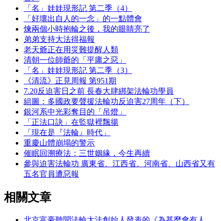
「名」娃娃現形記 第二季（4）
「好壞出自人的一念」的一點體會
煉兩個小時抱輪之後，我的眼睛亮了
弟弟支持大法得福報
老天爺正在用災難提醒人類
清朝一位師爺的「平庸之惡」
「名」娃娃現形記 第二季（3）
《清流》正見周報 第951期
7.20反迫害日之前 長春大肆綁架法輪功學員
組圖：多國政要聲援法輪功反迫害27周年（下）
銀河系中光彩奪目的「吊燈」
「正法口訣」在監獄裡飄揚
「現在是『法輪』時代」
重慶山體崩塌的警示
催眠回溯療法：三世姻緣，今生再續
參與迫害法輪功 廣東省、江西省、河南省、山西省又有
五名官員遭惡報
相關文章
北京富豪聽聞法輪大法創始人發表的《為甚麼會有人