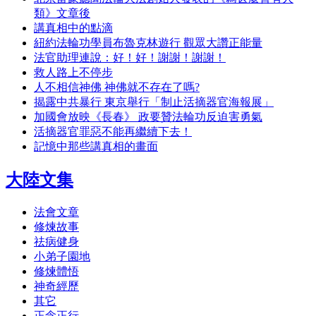
類》文章後
講真相中的點滴
紐約法輪功學員布魯克林遊行 觀眾大讚正能量
法官助理連說：好！好！謝謝！謝謝！
救人路上不停步
人不相信神佛 神佛就不存在了嗎?
揭露中共暴行 東京舉行「制止活摘器官海報展」
加國會放映《長春》 政要贊法輪功反迫害勇氣
活摘器官罪惡不能再繼續下去！
記憶中那些講真相的畫面
大陸文集
法會文章
修煉故事
祛病健身
小弟子園地
修煉體悟
神奇經歷
其它
正念正行