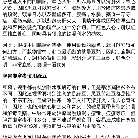
必然進入不同的臟腑。綠色入肝，所以綠豆可以清肝火；黑色
入腎，因此黑豆可以補腎利水，滋陰降火，用於陰虛內熱造成
的煩渴、頭暈目赤以及體虛多汗、腰痛，水腫、藥食中毒等
症，還能烏髮。所以對熬夜肝火大，眼睛干癢或因腎虛早生白
髮和容易脫髮禿頂的現代人也十分合適。而紅色入心，所以紅
豆補血養心，同時具有很強的祛濕利水的功效。
因此，根據不同臟腑的需要，運用穀物的顏色，就可以知道如
何組方，而穀物當中，顏色最明顯的就是豆類，因此，扁鵲用
紅黑綠豆子，調和心腎肝三髒，就組合成了三豆飲，顏色分
明，非常直觀，藥理一看便知。
脾胃虛寒者慎用綠豆
豆類，幾乎都有祛濕利水和解毒的作用，但是寒涼屬性卻各有
不同，因此這裡需要特別注意的是綠豆。黑豆與紅豆都是性平
的，不寒不熱。但綠豆性寒，除了入肝可清肝火，還入心胃和
肺，因此，也能清除心肺之火和胃火，的確是夏季典型的消暑
和解毒良藥。中醫常用於治療暑熱煩渴，瘡毒、痘疹等症，但
脾胃虛寒者不可多食，更不建議單獨食用，容易造成腹部寒氣
過重而腹痛瀉痢，使得脾胃祛濕的能力更加低下。
脾胃虛寒者可以試著使用綠豆按比例減半，比如赤小豆100