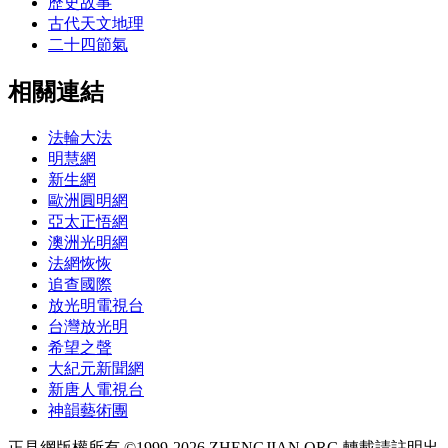
歷史故事
古代天文地理
二十四節氣
相關連結
法輪大法
明慧網
新生網
歐洲圓明網
亞太正悟網
澳洲光明網
法網恢恢
追查國際
放光明電視台
台灣放光明
希望之聲
大紀元新聞網
新唐人電視台
神韻藝術團
正見網版權所有 ©1999-2026 ZHENGJIAN.ORG 轉載請註明出