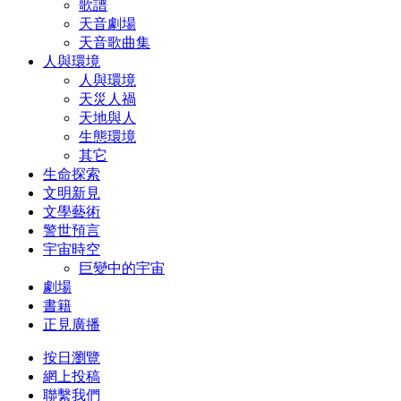
歌譜
天音劇場
天音歌曲集
人與環境
人與環境
天災人禍
天地與人
生態環境
其它
生命探索
文明新見
文學藝術
警世預言
宇宙時空
巨變中的宇宙
劇場
書籍
正見廣播
按日瀏覽
網上投稿
聯繫我們