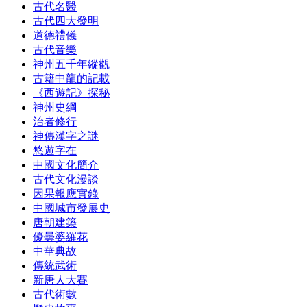
古代名醫
古代四大發明
道德禮儀
古代音樂
神州五千年縱觀
古籍中龍的記載
《西遊記》探秘
神州史綱
治者修行
神傳漢字之謎
悠遊字在
中國文化簡介
古代文化漫談
因果報應實錄
中國城市發展史
唐朝建築
優曇婆羅花
中華典故
傳統武術
新唐人大賽
古代術數