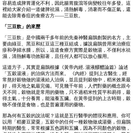
容易造成脾胃運化不利，因此腸胃腹瀉等病變較往年多發。這
裡給大家介紹一道健脾祛濕，清熱解毒，消暑而不傷正氣，還
能去除青春痘的食療古方——三豆飲。
「三豆飲」的來歷
「三豆飲」是中國兩千多年前的先秦神醫扁鵲創製的名方，主
要由綠豆、黑豆和紅豆這三種豆組成，據說扁鵲曾用來治療痘
疹和孕婦水腫，所以，這道食療方實際是穀物湯，不僅利水祛
濕，清熱解毒功效顯著，且任何人都可以放心服用。
這道方子，其實是扁鵲根據《黃帝內經. 湯液醪醴論篇》論述
「五穀湯液」的治病方法而來。 《內經》提到上古醫生，經
常熬好穀物做的湯液給人治病，並且提到穀物中，稻米效果最
好，得天地之氣最完備。可見幾千年前，人們對藥的概念跟今
天不同，穀物就是常用的藥物，只不過稻米性質平和易得，最
得土氣，十分養胃，能滋養五臟。在黃帝提到的上古時期，穀
物不僅僅是食物，也是普遍運用的藥物。
那為何有五穀的說法呢？這就是五行醫學的體現和應用。你可
以用「稻麥豆梁粟」五穀中的任何一種穀物做成湯藥，但扁鵲
時期的醫生，常常根據五色調和五臟，因為不同顏色的穀物，