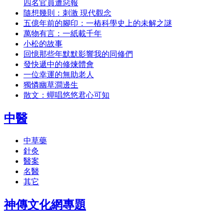
四名官員遭惡報
隨想幾則：刺激 現代觀念
五億年前的腳印：一樁科學史上的未解之謎
萬物有言：一紙載千年
小松的故事
回憶那些年默默影響我的同修們
發快遞中的修煉體會
一位幸運的無助老人
獨憐幽草澗邊生
散文：蟬唱悠悠君心可知
中醫
中草藥
針灸
醫案
名醫
其它
神傳文化網專題