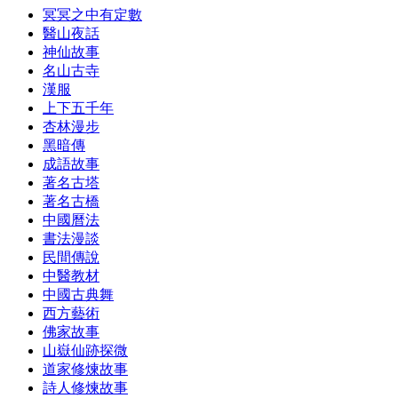
冥冥之中有定數
醫山夜話
神仙故事
名山古寺
漢服
上下五千年
杏林漫步
黑暗傳
成語故事
著名古塔
著名古橋
中國曆法
書法漫談
民間傳說
中醫教材
中國古典舞
西方藝術
佛家故事
山嶽仙跡探微
道家修煉故事
詩人修煉故事