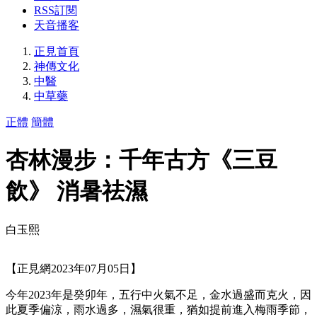
RSS訂閱
天音播客
正見首頁
神傳文化
中醫
中草藥
正體
簡體
杏林漫步：千年古方《三豆
飲》 消暑祛濕
白玉熙
【正見網2023年07月05日】
今年2023年是癸卯年，五行中火氣不足，金水過盛而克火，因
此夏季偏涼，雨水過多，濕氣很重，猶如提前進入梅雨季節，