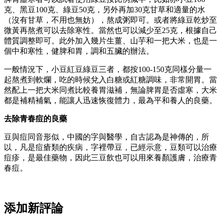
克、黑豆100克、綠豆50克，另外再加30克甘草和適量的水
（沒有甘草，不用也無妨），熬成粥即可。或者將綠豆乾炒至
微黃再熬煮可以去除寒性。當然也可以減少至25克，根據自己
體質調整即可。此外加入幾片生薑、山芋和一把大米，也是一
個中和寒性，健脾和胃，調和五臟的辦法。
一般情況下，小豆紅豆綠豆三者，都按100-150克同樣分量一
起熬煮到軟爛，吃的時候兌入白糖或紅糖調味，非常開胃。當
然配上一把大米同煮比較養胃滋補，無論脾胃是否虛寒，大米
都是補精補氣，能讓人迅速恢復體力，最為平和養人的良藥。
去除青春痘的良藥
豆與痘同音形似，中國的字與醫學，自古認為是神傳的，所
以，凡是痘瘡類的疾病，字裡帶豆，已經示意，豆類可以治療
痘疹，是最佳藥物，因此三豆飲也可以用來養顏護膚，治療青
春痘。
添加新評論