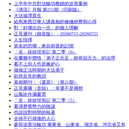
上半年中共對法輪功教師的迫害案例
《清流》月報 第251期（印刷版）
大法福澤眾生
給馬來西亞華人講真相的修煉經歷和心得
對「好壞出自一念」的個人理解
正見週刊（錄音版）：20260715-20260721
人生抉擇
莫名的恐懼，來自前世的記憶
「名」娃娃現形記 第二季（6）
在魔難中體悟「弟子正念足，師有回天力」的法理
看不上別人也是嫉妒心
做個正法時期的大法弟子
欲得反失的教訓
真相期刊：《還原》（第21期）
正見廣播（音頻）：幸運不是偶然
山風吹作滿窗雲
「名」娃娃現形記 第二季（5）
看清楚舊勢力的陰謀
也說說對時間的執著
去掉不行就換的人心
參與迫害法輪功 廣東省、山東省、湖北省、河北省又有